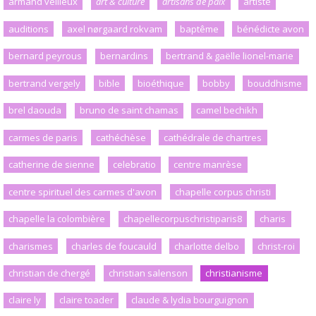
armand veilleux
art & culture
artisans de paix
artiste
auditions
axel nørgaard rokvam
baptême
bénédicte avon
bernard peyrous
bernardins
bertrand & gaëlle lionel-marie
bertrand vergely
bible
bioéthique
bobby
bouddhisme
brel daouda
bruno de saint chamas
camel bechikh
carmes de paris
cathéchèse
cathédrale de chartres
catherine de sienne
celebratio
centre manrèse
centre spirituel des carmes d'avon
chapelle corpus christi
chapelle la colombière
chapellecorpuschristiparis8
charis
charismes
charles de foucauld
charlotte delbo
christ-roi
christian de chergé
christian salenson
christianisme
claire ly
claire toader
claude & lydia bourguignon