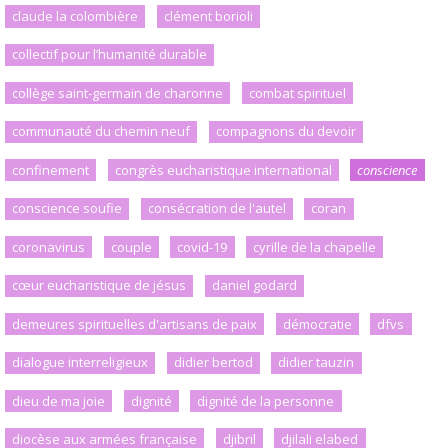
claude la colombière
clément borioli
collectif pour l’humanité durable
collège saint-germain de charonne
combat spirituel
communauté du chemin neuf
compagnons du devoir
confinement
congrès eucharistique international
conscience
conscience soufie
consécration de l'autel
coran
coronavirus
couple
covid-19
cyrille de la chapelle
cœur eucharistique de jésus
daniel godard
demeures spirituelles d'artisans de paix
démocratie
dfvs
dialogue interreligieux
didier bertod
didier tauzin
dieu de ma joie
dignité
dignité de la personne
diocèse aux armées française
djibril
djilali elabed