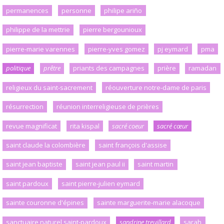
permanences
personne
philipe ariño
philippe de la mettrie
pierre bergounioux
pierre-marie varennes
pierre-yves gomez
pj eymard
pma
politique
prêtre
priants des campagnes
prière
ramadan
religieux du saint-sacrement
réouverture notre-dame de paris
résurrection
réunion interreligieuse de prières
revue magnificat
rita kispal
sacré coeur
sacré cœur
saint claude la colombière
saint françois d'assise
saint jean baptiste
saint jean paul ii
saint martin
saint pardoux
saint pierre-julien eymard
sainte couronne d'épines
sainte marguerite-marie alacoque
sanctuaire naturel saint-pardoux
sandrine treuillard
sarah