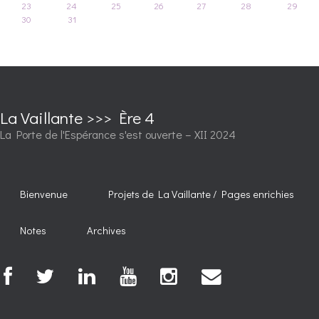
23
24
25
26
27
28
29
30
31
La Vaillante >>> Ère 4
La Porte de l'Espérance s'est ouverte – XII 2024
Bienvenue
Projets de La Vaillante / Pages enrichies
Notes
Archives