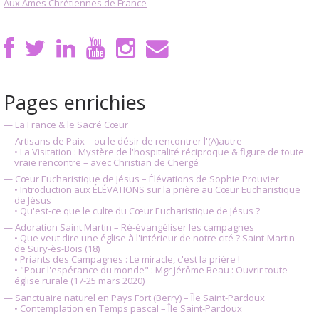
Aux Âmes Chrétiennes de France
Pages enrichies
— La France & le Sacré Cœur
— Artisans de Paix – ou le désir de rencontrer l'(A)autre
• La Visitation : Mystère de l'hospitalité réciproque & figure de toute
vraie rencontre – avec Christian de Chergé
— Cœur Eucharistique de Jésus – Élévations de Sophie Prouvier
• Introduction aux ÉLÉVATIONS sur la prière au Cœur Eucharistique
de Jésus
• Qu'est-ce que le culte du Cœur Eucharistique de Jésus ?
— Adoration Saint Martin – Ré-évangéliser les campagnes
• Que veut dire une église à l'intérieur de notre cité ? Saint-Martin
de Sury-ès-Bois (18)
• Priants des Campagnes : Le miracle, c'est la prière !
• "Pour l'espérance du monde" : Mgr Jérôme Beau : Ouvrir toute
église rurale (17-25 mars 2020)
— Sanctuaire naturel en Pays Fort (Berry) – Île Saint-Pardoux
• Contemplation en Temps pascal – Île Saint-Pardoux