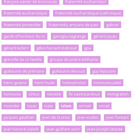
françois-xavier de boissoudy
fraternité eucharistein
fraternité eucharistique
fraternité eucharistique (catholique)
fraternité pentecôte
fraternités artisans de paix
gabriel
garde d'honneur du sc
garrigou-lagrange
gérard joyau
gérard leclerc
gilles heriard dubreuil
gpa
grenelle de la famille
groupe de prière béthanie
guillaume de prémare
guillaume devoud
guy lepoutre
henri guaino
henri hude
homophobie
homosexualité
homovox
ichtus
identité
île saint-pardoux
immigration
incendie
isaac
isaïe
islam
ismaël
ismaïl
jacques gauthier
jean de la croix
jean eudes
jean fontant
jean honoré sialelli
jean-guilhem xerri
jean-joseph lataste