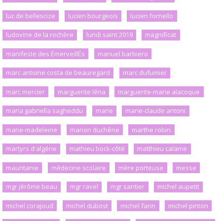
luc de bellescize
lucien bourgeois
lucien fornello
ludovine de la rochère
lundi saint 2019
magnificat
manifeste des ÉmerveillÉs
manuel barbiero
marc antoine costa de beauregard
marc dufumier
marc mercier
marguerite léna
marguerite-marie alacoque
maria gabriella sagheddu
marie
marie-claude antoni
marie-madeleine
marion duchêne
marthe robin
martyrs d'algérie
mathieu bock-côté
matthieu calame
mauritanie
médecine scolaire
mère porteuse
messe
mgr jérôme beau
mgr ravel
mgr santier
michel aupetit
michel corajoud
michel dubost
michel farin
michel pinton