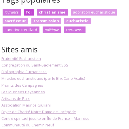
la france
foi
christianisme
adoration eucharistique
sacré cœur
transmission
eucharistie
sandrine treuillard
politique
conscience
Sites amis
Fraternité Eucharistein
Congrégation du Saint-Sacrement SSS
Bibliographia-Eucharistica
Miracles eucharistiques (par le Bhx Carlo Acutis)
Priants des Campagnes
Les Journées Paysannes
Artisans de Paix
Association Maurice Giuliani
Foyer de Charité Notre-Dame de Lacépède
Centre spirituel jésuite en Île-de-France – Manrèse
Communauté du Chemin Neuf