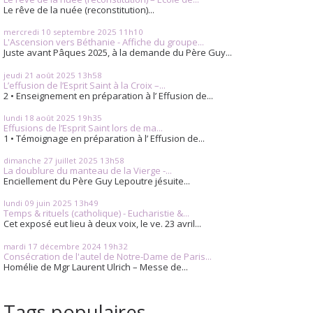
Le rêve de la nuée (reconstitution)...
mercredi 10
septembre 2025
11h10
L'Ascension vers Béthanie - Affiche du groupe...
Juste avant Pâques 2025, à la demande du Père Guy...
jeudi 21
août 2025
13h58
L’effusion de l’Esprit Saint à la Croix –...
2 • Enseignement en préparation à l’ Effusion de...
lundi 18
août 2025
19h35
Effusions de l’Esprit Saint lors de ma...
1 • Témoignage en préparation à l’ Effusion de...
dimanche 27
juillet 2025
13h58
La doublure du manteau de la Vierge -...
Enciellement du Père Guy Lepoutre jésuite...
lundi 09
juin 2025
13h49
Temps & rituels (catholique) - Eucharistie &...
Cet exposé eut lieu à deux voix, le ve. 23 avril...
mardi 17
décembre 2024
19h32
Consécration de l'autel de Notre-Dame de Paris...
Homélie de Mgr Laurent Ulrich – Messe de...
Tags populaires