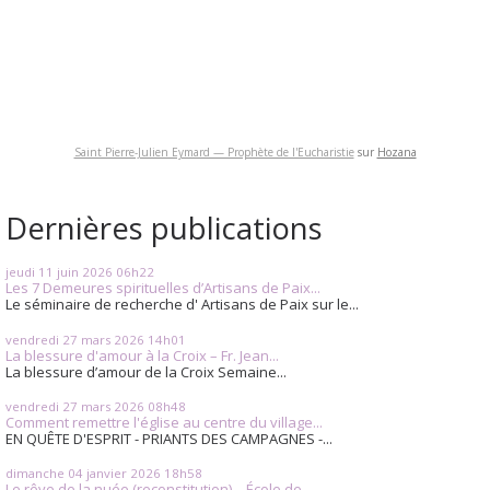
Saint Pierre-Julien Eymard — Prophète de l'Eucharistie
sur
Hozana
Dernières publications
jeudi 11
juin 2026
06h22
Les 7 Demeures spirituelles d’Artisans de Paix...
Le séminaire de recherche d' Artisans de Paix sur le...
vendredi 27
mars 2026
14h01
La blessure d'amour à la Croix – Fr. Jean...
La blessure d’amour de la Croix Semaine...
vendredi 27
mars 2026
08h48
Comment remettre l'église au centre du village...
EN QUÊTE D'ESPRIT - PRIANTS DES CAMPAGNES -...
dimanche 04
janvier 2026
18h58
Le rêve de la nuée (reconstitution) – École de...