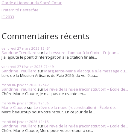
Garde d'Honneur du Sacré Cœur
Fraternité Pentecôte
JC 2033
Commentaires récents
vendredi 27
mars 2026
15h51
Sandrine Treuillard
sur
La blessure d'amour à la Croix – Fr. Jean...
J'ai ajouté le point d'interrogation à la citation finale...
vendredi 27
février 2026
07h49
Sandrine Treuillard
sur
Marguerite-Marie Alacoque & le message du...
Lors de la Mission Artisans de Paix 2026, du ve. 9 au...
mardi 06
janvier 2026
12h42
Sandrine Treuillard
sur
Le rêve de la nuée (reconstitution) – École de...
Chère Marie-Claude, Je n'ai pas de crainte en...
mardi 06
janvier 2026
12h36
Marie-Claude
sur
Le rêve de la nuée (reconstitution) – École de...
Merci beaucoup pour votre retour. En ce jour de la...
mardi 06
janvier 2026
12h15
Sandrine Treuillard
sur
Le rêve de la nuée (reconstitution) – École de...
Chère Marie-Claude, Merci pour votre retour à ce...