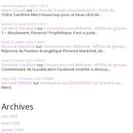
mardi 06
janvier 2026
12h13
Marie-Claude
sur
Le rêve de la nuée (reconstitution) – École de...
Chère Sandrine Merci beaucoup pour ce beau récit de...
samedi 30
août 2025
12h10
Sandrine Treuillard
sur
L'Ascension vers Béthanie - Affiche du groupe...
1 – Absolument, Florence ! Prophétique. Il est si juste...
lundi 21
juillet 2025
03h59
Florence Maréchal
sur
L'Ascension vers Béthanie - Affiche du groupe...
Réponse du Pasteur évangélique Florence Maréchal, de...
lundi 21
juillet 2025
03h53
Sandrine Treuillard
sur
L'Ascension vers Béthanie - Affiche du groupe...
Commentaire de la publication Facebook insérée ci-dessus,...
mercredi 16
février 2022
00h08
Bernard TARNIER
sur
Introduction aux ÉLÉVATIONS sur la prière au...
Merci.
Archives
juin 2026
mars 2026
janvier 2026