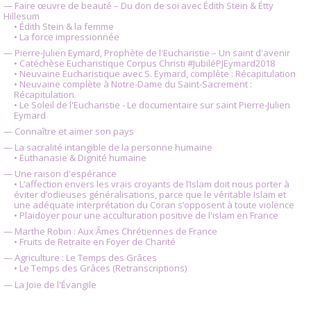
— Faire œuvre de beauté – Du don de soi avec Édith Stein & Étty
Hillesum
• Édith Stein & la femme
• La force impressionnée
— Pierre-Julien Eymard, Prophète de l'Eucharistie – Un saint d'avenir
• Catéchèse Eucharistique Corpus Christi #JubiléPJEymard2018
• Neuvaine Eucharistique avec S. Eymard, complète : Récapitulation
• Neuvaine complète à Notre-Dame du Saint-Sacrement :
Récapitulation
• Le Soleil de l'Eucharistie - Le documentaire sur saint Pierre-Julien
Eymard
— Connaître et aimer son pays
— La sacralité intangible de la personne humaine
• Euthanasie & Dignité humaine
— Une raison d'espérance
• L’affection envers les vrais croyants de l’Islam doit nous porter à
éviter d’odieuses généralisations, parce que le véritable Islam et
une adéquate interprétation du Coran s’opposent à toute violence
• Plaidoyer pour une acculturation positive de l'islam en France
— Marthe Robin : Aux Âmes Chrétiennes de France
• Fruits de Retraite en Foyer de Charité
— Agriculture : Le Temps des Grâces
• Le Temps des Grâces (Retranscriptions)
— La Joie de l'Évangile