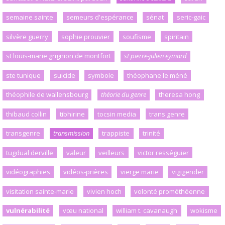
semaine sainte
semeurs d'espérance
sénat
seric-gaic
silvère guerry
sophie prouvier
soufisme
spiritain
st louis-marie grignion de montfort
st pierre-julien eymard
ste tunique
suicide
symbole
théophane le méné
théophile de wallensbourg
théorie du genre
theresa hong
thibaud collin
tibhirine
tocsin media
trans genre
transgenre
transmission
trappiste
trinité
tugdual derville
valeur
veilleurs
victor rességuier
vidéographies
vidéos-prières
vierge marie
vigigender
visitation sainte-marie
vivien hoch
volonté prométhéenne
vulnérabilité
vœu national
william t. cavanaugh
wokisme