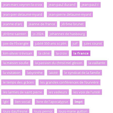
jean-marc veyron-la-croix
jean-paul durand
jean-paul ii
jean-pier delaume-myard
jean-pierre delaume-myard
jeanne d'arc
jeanne de france
jérôme brunet
jérôme sainton
jo 2024
johannes de hasbourg
joie de l'Évangile
jubilé 350 ans sc plm
juif
jules courot
kim-olivier trévisan
la cène
la croix
la france
la maison soufie
la passion du christ mel gibson
la vaillante
la visitation
labyrinthe
laïcité
le syndicat de la famille
le temps des grâces
les grandes conférences de fourvière
les larmes de saint pierre
les veilleurs
les voix de l'unité
lgbt
lien social
livre de l'apocalypse
lmpt
louis daufresne
louis pernot
louis-marie guitton