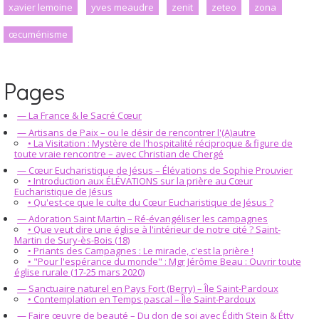
xavier lemoine
yves meaudre
zenit
zeteo
zona
œcuménisme
Pages
— La France & le Sacré Cœur
— Artisans de Paix – ou le désir de rencontrer l'(A)autre
• La Visitation : Mystère de l'hospitalité réciproque & figure de
toute vraie rencontre – avec Christian de Chergé
— Cœur Eucharistique de Jésus – Élévations de Sophie Prouvier
• Introduction aux ÉLÉVATIONS sur la prière au Cœur
Eucharistique de Jésus
• Qu'est-ce que le culte du Cœur Eucharistique de Jésus ?
— Adoration Saint Martin – Ré-évangéliser les campagnes
• Que veut dire une église à l'intérieur de notre cité ? Saint-
Martin de Sury-ès-Bois (18)
• Priants des Campagnes : Le miracle, c'est la prière !
• "Pour l'espérance du monde" : Mgr Jérôme Beau : Ouvrir toute
église rurale (17-25 mars 2020)
— Sanctuaire naturel en Pays Fort (Berry) – Île Saint-Pardoux
• Contemplation en Temps pascal – Île Saint-Pardoux
— Faire œuvre de beauté – Du don de soi avec Édith Stein & Étty