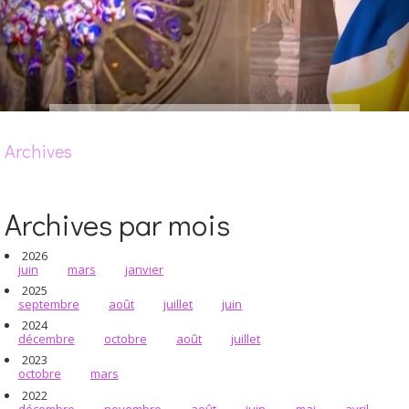
Archives
Archives par mois
2026
juin
mars
janvier
2025
septembre
août
juillet
juin
2024
décembre
octobre
août
juillet
2023
octobre
mars
2022
décembre
novembre
août
juin
mai
avril