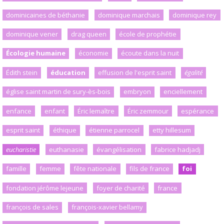
dominicaines de béthanie
dominique marchais
dominique rey
dominique vener
drag queen
école de prophétie
Écologie humaine
économie
écoute dans la nuit
Édith stein
éducation
effusion de l'esprit saint
égalité
église saint martin de sury-ès-bois
embryon
enciellement
enfance
enfant
Éric lemaître
Éric zemmour
espérance
esprit saint
éthique
étienne parrocel
etty hillesum
eucharistie
euthanasie
évangélisation
fabrice hadjadj
famille
femme
fête nationale
fils de france
foi
fondation jérôme lejeune
foyer de charité
france
françois de sales
françois-xavier bellamy