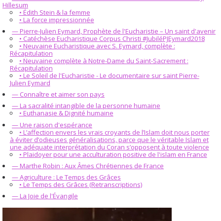
Hillesum
• Édith Stein & la femme
• La force impressionnée
— Pierre-Julien Eymard, Prophète de l'Eucharistie – Un saint d'avenir
• Catéchèse Eucharistique Corpus Christi #JubiléPJEymard2018
• Neuvaine Eucharistique avec S. Eymard, complète :
Récapitulation
• Neuvaine complète à Notre-Dame du Saint-Sacrement :
Récapitulation
• Le Soleil de l'Eucharistie - Le documentaire sur saint Pierre-
Julien Eymard
— Connaître et aimer son pays
— La sacralité intangible de la personne humaine
• Euthanasie & Dignité humaine
— Une raison d'espérance
• L’affection envers les vrais croyants de l’Islam doit nous porter
à éviter d’odieuses généralisations, parce que le véritable Islam et
une adéquate interprétation du Coran s’opposent à toute violence
• Plaidoyer pour une acculturation positive de l'islam en France
— Marthe Robin : Aux Âmes Chrétiennes de France
— Agriculture : Le Temps des Grâces
• Le Temps des Grâces (Retranscriptions)
— La Joie de l'Évangile