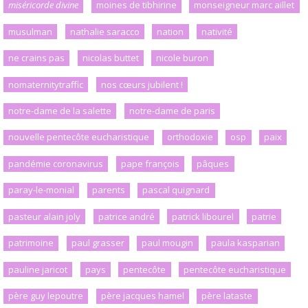
miséricorde divine
moines de tibhirine
monseigneur marc aillet
musulman
nathalie saracco
nation
nativité
ne crains pas
nicolas buttet
nicole buron
nomaternitytraffic
nos cœurs jubilent !
notre-dame de la salette
notre-dame de paris
nouvelle pentecôte eucharistique
orthodoxie
osp
paix
pandémie coronavirus
pape françois
pâques
paray-le-monial
parents
pascal quignard
pasteur alain joly
patrice andré
patrick libourel
patrie
patrimoine
paul grasser
paul mougin
paula kasparian
pauline jaricot
pays
pentecôte
pentecôte eucharistique
père guy lepoutre
père jacques hamel
père lataste