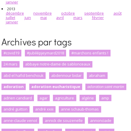
janvier
2013
décembre
novembre
octobre
septembre
août
juillet
juin
mai
avril
mars
février
janvier
Archives par tags
#covid19
#jubilépjeymard2018
#marchons enfants !
24 mars
abbaye notre-dame de sablonceaux
abd el hafid benchouk
abdennour bidar
abraham
adoration
adoration eucharistique
adoration saint martin
adrien candiard
agar
agriculture
algérie
amp
andré guitton
andré xxiii
anne schaub-thomas
anne-claude venot
annick de souzenelle
annonciade