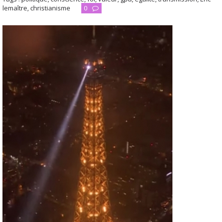
lemaître
,
christianisme
0