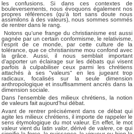
les confusions. Si dans ces contextes de
bouleversements, nous évoquons également nos
propres références (qu’à tort sans doute nous
assimilons à des valeurs), nous sommes sommés
de rentrer dans le rang.
Notons qu’une frange du christianisme est aussi
gagnée par un certain conformisme, le relativisme,
l’esprit de ce monde, par cette culture de la
tolérance, que ce christianisme mou confond avec
la grâce. Aussi, il nous semblait important
d’apporter un éclairage sur les débats qui visent
parfois à culpabiliser ceux parmi les chrétiens
attachés à ses "valeurs" en les jugeant trop
radicaux, focalisés sur la seule dimension
anthropologique et insuffisamment ancrés dans la
dimension sociale.
Dans l’ensemble des milieux chrétiens, la notion
de valeurs fait aujourd’hui débat.
Avant de rentrer précisément dans ce débat qui
agite les milieux chrétiens, il importe de rappeler le
sens étymologique du mot valeur. En effet, le mot
valeur vient du latin
valor
, dérivé de
valere
, ce qui
signifie la force, la puissance, la vigueur ou bien la