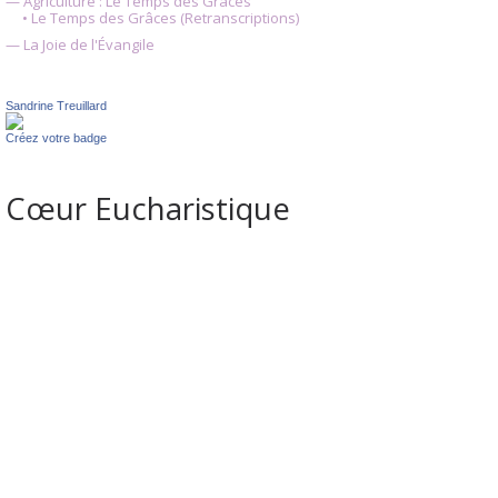
— Agriculture : Le Temps des Grâces
• Le Temps des Grâces (Retranscriptions)
— La Joie de l'Évangile
Sandrine Treuillard
Créez votre badge
Cœur Eucharistique