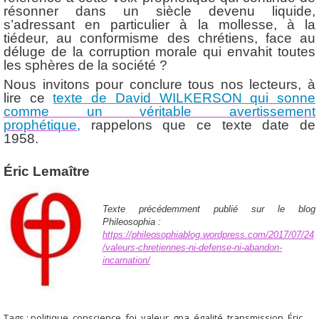
résonner dans un siècle devenu liquide,
s’adressant en particulier à la mollesse, à la
tiédeur, au conformisme des chrétiens, face au
déluge de la corruption morale qui envahit toutes
les sphères de la société ?
Nous invitons pour conclure tous nos lecteurs, à
lire ce
texte de David WILKERSON qui sonne
comme un véritable avertissement
prophétique,
rappelons que ce texte date de
1958.
Éric Lemaître
Texte précédemment publié sur le blog
Phileosophia :
https://phileosophiablog.wordpress.com/2017/07/24
/valeurs-chretiennes-ni-defense-ni-abandon-
incarnation/
Tags :
politique
,
conscience
,
foi
,
valeur
,
gpa
,
égalité
,
transmission
,
Éric