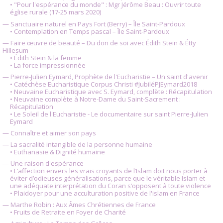
• "Pour l'espérance du monde" : Mgr Jérôme Beau : Ouvrir toute
église rurale (17-25 mars 2020)
— Sanctuaire naturel en Pays Fort (Berry) – Île Saint-Pardoux
• Contemplation en Temps pascal – Île Saint-Pardoux
— Faire œuvre de beauté – Du don de soi avec Édith Stein & Étty
Hillesum
• Édith Stein & la femme
• La force impressionnée
— Pierre-Julien Eymard, Prophète de l'Eucharistie – Un saint d'avenir
• Catéchèse Eucharistique Corpus Christi #JubiléPJEymard2018
• Neuvaine Eucharistique avec S. Eymard, complète : Récapitulation
• Neuvaine complète à Notre-Dame du Saint-Sacrement :
Récapitulation
• Le Soleil de l'Eucharistie - Le documentaire sur saint Pierre-Julien
Eymard
— Connaître et aimer son pays
— La sacralité intangible de la personne humaine
• Euthanasie & Dignité humaine
— Une raison d'espérance
• L’affection envers les vrais croyants de l’Islam doit nous porter à
éviter d’odieuses généralisations, parce que le véritable Islam et
une adéquate interprétation du Coran s’opposent à toute violence
• Plaidoyer pour une acculturation positive de l'islam en France
— Marthe Robin : Aux Âmes Chrétiennes de France
• Fruits de Retraite en Foyer de Charité