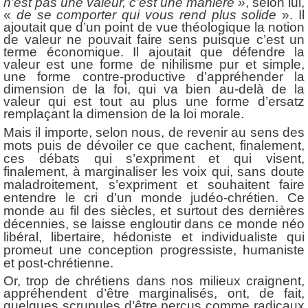
n’est pas une valeur, c’est une manière »
,
selon lui,
«
de se comporter qui vous rend plus solide
». Il
ajoutait que d’un point de vue théologique la notion
de valeur ne pouvait faire sens puisque c’est un
terme économique. Il ajoutait que défendre la
valeur est une forme de nihilisme pur et simple,
une forme contre-productive d’appréhender la
dimension de la foi, qui va bien au-delà de la
valeur qui est tout au plus une forme d’ersatz
remplaçant la dimension de la loi morale.
Mais il importe, selon nous, de revenir au sens des
mots puis de dévoiler ce que cachent, finalement,
ces débats qui s’expriment et qui visent,
finalement, à marginaliser les voix qui, sans doute
maladroitement, s’expriment et souhaitent faire
entendre le cri d’un monde judéo-chrétien. Ce
monde au fil des siècles, et surtout des dernières
décennies, se laisse engloutir dans ce monde néo
libéral, libertaire, hédoniste et individualiste qui
promeut une conception progressiste, humaniste
et post-chrétienne.
Or, trop de chrétiens dans nos milieux craignent,
appréhendent d’être marginalisés, ont, de fait,
quelques scrupules d’être perçus comme radicaux