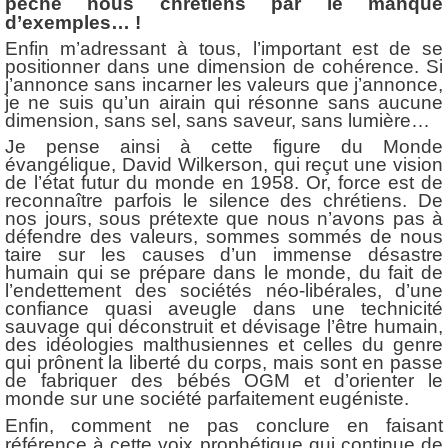
péché nous chrétiens par le manque
d’exemples… !
Enfin m’adressant à tous, l’important est de se
positionner dans une dimension de cohérence. Si
j’annonce sans incarner les valeurs que j’annonce,
je ne suis qu’un airain qui résonne sans aucune
dimension, sans sel, sans saveur, sans lumière…
Je pense ainsi à cette figure du Monde
évangélique, David Wilkerson, qui reçut une vision
de l’état futur du monde en 1958. Or, force est de
reconnaître parfois le silence des chrétiens. De
nos jours, sous prétexte que nous n’avons pas à
défendre des valeurs, sommes sommés de nous
taire sur les causes d’un immense désastre
humain qui se prépare dans le monde, du fait de
l’endettement des sociétés néo-libérales, d’une
confiance quasi aveugle dans une technicité
sauvage qui déconstruit et dévisage l’être humain,
des idéologies malthusiennes et celles du genre
qui prônent la liberté du corps, mais sont en passe
de fabriquer des bébés OGM et d’orienter le
monde sur une société parfaitement eugéniste.
Enfin, comment ne pas conclure en faisant
référence à cette voix prophétique qui continue de