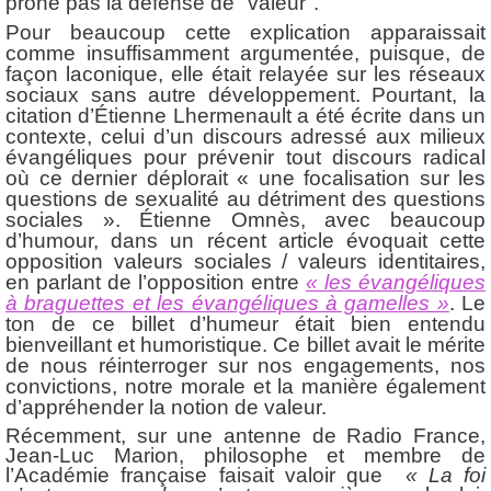
prône pas la défense de "valeur".
Pour beaucoup cette explication apparaissait
comme insuffisamment argumentée, puisque, de
façon laconique, elle était relayée sur les réseaux
sociaux sans autre développement. Pourtant, la
citation d’Étienne Lhermenault a été écrite dans un
contexte, celui d’un discours adressé aux milieux
évangéliques pour prévenir tout discours radical
où ce dernier déplorait « une focalisation sur les
questions de sexualité au détriment des questions
sociales ». Étienne Omnès, avec beaucoup
d’humour, dans un récent article évoquait cette
opposition valeurs sociales / valeurs identitaires,
en parlant de l’opposition entre
« les évangéliques
à braguettes et les évangéliques à gamelles »
. Le
ton de ce billet d’humeur était bien entendu
bienveillant et humoristique. Ce billet avait le mérite
de nous réinterroger sur nos engagements, nos
convictions, notre morale et la manière également
d’appréhender la notion de valeur.
Récemment, sur une antenne de Radio France,
Jean-Luc Marion, philosophe et membre de
l’Académie française faisait valoir que
« La foi