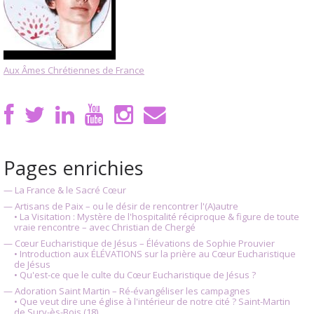
Aux Âmes Chrétiennes de France
Pages enrichies
— La France & le Sacré Cœur
— Artisans de Paix – ou le désir de rencontrer l'(A)autre
• La Visitation : Mystère de l'hospitalité réciproque & figure de toute
vraie rencontre – avec Christian de Chergé
— Cœur Eucharistique de Jésus – Élévations de Sophie Prouvier
• Introduction aux ÉLÉVATIONS sur la prière au Cœur Eucharistique
de Jésus
• Qu'est-ce que le culte du Cœur Eucharistique de Jésus ?
— Adoration Saint Martin – Ré-évangéliser les campagnes
• Que veut dire une église à l'intérieur de notre cité ? Saint-Martin
de Sury-ès-Bois (18)