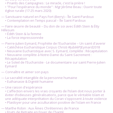
• Priants des Campagnes : Le miracle, c'est la prière !
• "Pour l'espérance du monde" : Mgr Jérôme Beau : Ouvrir toute
église rurale (17-25 mars 2020)
— Sanctuaire naturel en Pays Fort (Berry) – Île Saint-Pardoux
• Contemplation en Temps pascal – Île Saint-Pardoux
— Faire œuvre de beauté – Du don de soi avec Édith Stein & Étty
Hillesum
• Édith Stein & la femme
• La force impressionnée
— Pierre-Julien Eymard, Prophète de l'Eucharistie – Un saint d'avenir
• Catéchèse Eucharistique Corpus Christi #JubiléPJEymard2018
• Neuvaine Eucharistique avec S. Eymard, complète : Récapitulation
• Neuvaine complète à Notre-Dame du Saint-Sacrement :
Récapitulation
• Le Soleil de l'Eucharistie - Le documentaire sur saint Pierre-Julien
Eymard
— Connaître et aimer son pays
— La sacralité intangible de la personne humaine
• Euthanasie & Dignité humaine
— Une raison d'espérance
• L’affection envers les vrais croyants de l’Islam doit nous porter à
éviter d’odieuses généralisations, parce que le véritable Islam et
une adéquate interprétation du Coran s’opposent à toute violence
• Plaidoyer pour une acculturation positive de l'islam en France
— Marthe Robin : Aux Âmes Chrétiennes de France
• Fruits de Retraite en Foyer de Charité