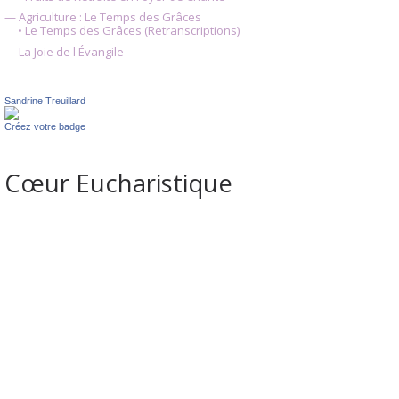
— Agriculture : Le Temps des Grâces
• Le Temps des Grâces (Retranscriptions)
— La Joie de l'Évangile
Sandrine Treuillard
Créez votre badge
Cœur Eucharistique