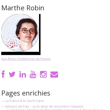
Marthe Robin
Aux Âmes Chrétiennes de France
Pages enrichies
— La France & le Sacré Cœur
— Artisans de Paix – ou le désir de rencontrer l'(A)autre