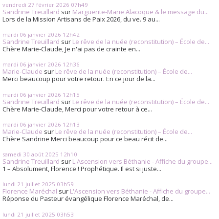
vendredi 27
février 2026
07h49
Sandrine Treuillard
sur
Marguerite-Marie Alacoque & le message du...
Lors de la Mission Artisans de Paix 2026, du ve. 9 au...
mardi 06
janvier 2026
12h42
Sandrine Treuillard
sur
Le rêve de la nuée (reconstitution) – École de...
Chère Marie-Claude, Je n'ai pas de crainte en...
mardi 06
janvier 2026
12h36
Marie-Claude
sur
Le rêve de la nuée (reconstitution) – École de...
Merci beaucoup pour votre retour. En ce jour de la...
mardi 06
janvier 2026
12h15
Sandrine Treuillard
sur
Le rêve de la nuée (reconstitution) – École de...
Chère Marie-Claude, Merci pour votre retour à ce...
mardi 06
janvier 2026
12h13
Marie-Claude
sur
Le rêve de la nuée (reconstitution) – École de...
Chère Sandrine Merci beaucoup pour ce beau récit de...
samedi 30
août 2025
12h10
Sandrine Treuillard
sur
L'Ascension vers Béthanie - Affiche du groupe...
1 – Absolument, Florence ! Prophétique. Il est si juste...
lundi 21
juillet 2025
03h59
Florence Maréchal
sur
L'Ascension vers Béthanie - Affiche du groupe...
Réponse du Pasteur évangélique Florence Maréchal, de...
lundi 21
juillet 2025
03h53