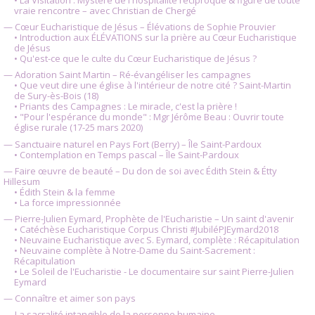
• La Visitation : Mystère de l'hospitalité réciproque & figure de toute
vraie rencontre – avec Christian de Chergé
— Cœur Eucharistique de Jésus – Élévations de Sophie Prouvier
• Introduction aux ÉLÉVATIONS sur la prière au Cœur Eucharistique
de Jésus
• Qu'est-ce que le culte du Cœur Eucharistique de Jésus ?
— Adoration Saint Martin – Ré-évangéliser les campagnes
• Que veut dire une église à l'intérieur de notre cité ? Saint-Martin
de Sury-ès-Bois (18)
• Priants des Campagnes : Le miracle, c'est la prière !
• "Pour l'espérance du monde" : Mgr Jérôme Beau : Ouvrir toute
église rurale (17-25 mars 2020)
— Sanctuaire naturel en Pays Fort (Berry) – Île Saint-Pardoux
• Contemplation en Temps pascal – Île Saint-Pardoux
— Faire œuvre de beauté – Du don de soi avec Édith Stein & Étty
Hillesum
• Édith Stein & la femme
• La force impressionnée
— Pierre-Julien Eymard, Prophète de l'Eucharistie – Un saint d'avenir
• Catéchèse Eucharistique Corpus Christi #JubiléPJEymard2018
• Neuvaine Eucharistique avec S. Eymard, complète : Récapitulation
• Neuvaine complète à Notre-Dame du Saint-Sacrement :
Récapitulation
• Le Soleil de l'Eucharistie - Le documentaire sur saint Pierre-Julien
Eymard
— Connaître et aimer son pays
— La sacralité intangible de la personne humaine