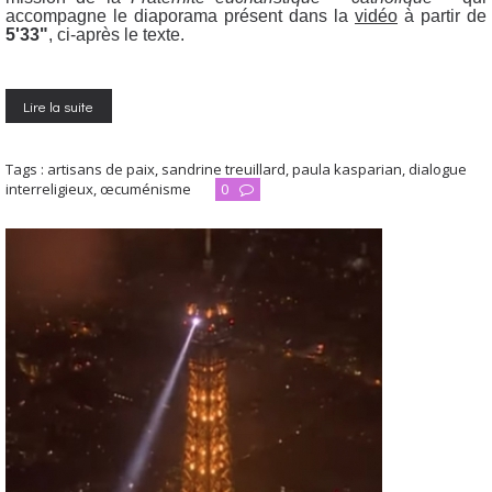
accompagne le diaporama présent dans la
vidéo
à partir de
5'33"
, ci-après le texte.
Lire la suite
Tags :
artisans de paix
,
sandrine treuillard
,
paula kasparian
,
dialogue
interreligieux
,
œcuménisme
0