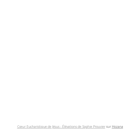
Cœur Eucharistique de Jésus - Élévations de Sophie Prouvier
sur
Hozana