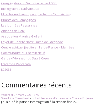
Congrégation du Saint-Sacrement SSS
Bibliographia-Eucharistica
Miracles eucharistiques (par le Bhx Carlo Acutis)
Priants des Campagnes
Les Journées Paysannes
Artisans de Paix
Association Maurice Giuliani
Foyer de Charité Notre-Dame de Lacépède
Centre spirituel jésuite en Île-de-France – Manrèse
Communauté du Chemin Neuf
Garde d'Honneur du Sacré Cœur
Fraternité Pentecôte
JC 2033
Commentaires récents
vendredi 27
mars 2026
15h51
Sandrine Treuillard
sur
La blessure d'amour à la Croix – Fr. Jean...
J'ai ajouté le point d'interrogation à la citation finale...