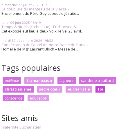
dimanche 27
juillet 2025
13h58
La doublure du manteau de la Vierge -...
Enciellement du Père Guy Lepoutre jésuite...
lundi 09
juin 2025
13h49
Temps & rituels (catholique) - Eucharistie &...
Cet exposé eut lieu à deux voix, le ve. 23 avril...
mardi 17
décembre 2024
19h32
Consécration de l'autel de Notre-Dame de Paris...
Homélie de Mgr Laurent Ulrich – Messe de...
Tags populaires
politique
transmission
la france
sandrine treuillard
christianisme
sacré cœur
eucharistie
foi
conscience
éducation
Sites amis
Fraternité Eucharistein