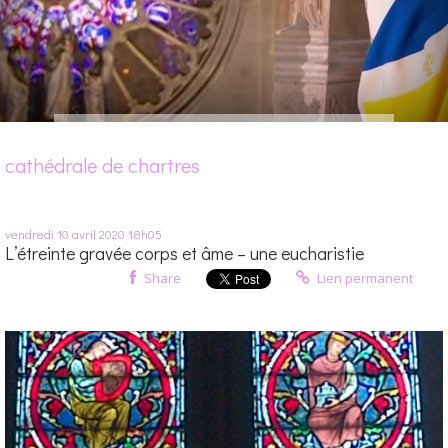
cathédrale de chartres
vendredi 10
avril 2020
18h05
L’étreinte gravée corps et âme – une eucharistie
Share
Lien permanent