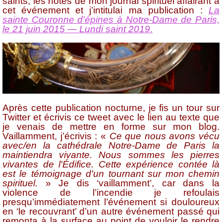
saints, les notes de mon journal spirituel affairant à
cet événement et j’intitulai ma publication :
La
sainte Couronne d'épines à Notre-Dame de Paris,
le 21 juin 2015 — Lundi saint 2019
.
Après cette publication nocturne, je fis un tour sur
Twitter et écrivis ce tweet avec le lien au texte que
je venais de mettre en forme sur mon blog.
Vaillamment, j’écrivis : «
Ce que nous avons vécu
avec/en la cathédrale Notre-Dame de Paris la
maintiendra vivante. Nous sommes les pierres
vivantes de l'Édifice. Cette expérience contée là
est le témoignage d'un tournant sur mon chemin
spirituel.
» Je dis ‘vaillamment’, car dans la
violence de l’incendie je refoulais
presqu’immédiatement l’événement si douloureux
en ‘le recouvrant’ d’un autre événement passé qui
remonta à la surface au point de vouloir le rendre