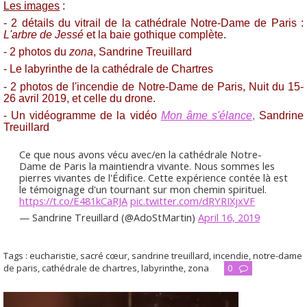
Les images
:
- 2 détails du vitrail de la cathédrale Notre-Dame de Paris :
L'arbre de Jessé
et la baie gothique complète.
- 2 photos du
zona
, Sandrine Treuillard
- Le labyrinthe de la cathédrale de Chartres
- 2 photos de l'incendie de Notre-Dame de Paris, Nuit du 15-
26 avril 2019, et celle du drone.
- Un vidéogramme de la vidéo
Mon âme s'élance
,
Sandrine
Treuillard
Ce que nous avons vécu avec/en la cathédrale Notre-
Dame de Paris la maintiendra vivante. Nous sommes les
pierres vivantes de l'Édifice. Cette expérience contée là est
le témoignage d'un tournant sur mon chemin spirituel.
https://t.co/E481kCaRJA
pic.twitter.com/dRYRIXjxVF
— Sandrine Treuillard (@AdoStMartin)
April 16, 2019
Tags :
eucharistie
,
sacré cœur
,
sandrine treuillard
,
incendie
,
notre-dame
de paris
,
cathédrale de chartres
,
labyrinthe
,
zona
0