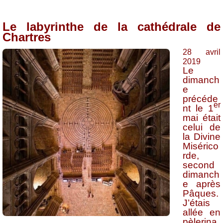
Le labyrinthe de la cathédrale de
Chartres
28 avril
2019
Le
dimanch
e
précéde
er
nt le 1
mai était
celui de
la Divine
Misérico
rde,
second
dimanch
e après
Pâques.
J’étais
allée en
pèlerina