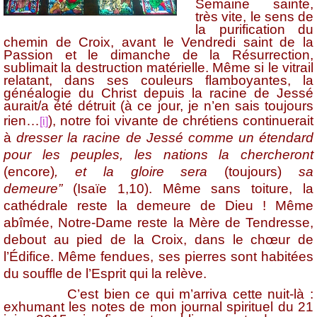
Semaine sainte,
très vite, le sens de
la purification du
chemin de Croix, avant le Vendredi saint de la
Passion et le dimanche de la Résurrection,
sublimait la destruction matérielle. Même si le vitrail
relatant, dans ses couleurs flamboyantes, la
généalogie du Christ depuis la racine de Jessé
aurait/a été détruit
(à ce jour, je n’en sais toujours
rien…
),
notre foi vivante de chrétiens continuerait
[i]
à
dresser la racine de Jessé comme un étendard
pour les peuples, les nations la chercheront
(encore)
, et la gloire sera
(toujours)
sa
demeure”
(Isaïe 1,10). Même sans toiture, la
cathédrale reste la demeure de Dieu ! Même
abîmée, Notre-Dame reste la Mère de Tendresse,
debout au pied de la Croix, dans le chœur de
l’Édifice. Même fendues, ses pierres sont habitées
du souffle de l’Esprit qui la relève.
C’est bien ce qui m’arriva cette nuit-là :
exhumant les notes de mon journal spirituel du 21