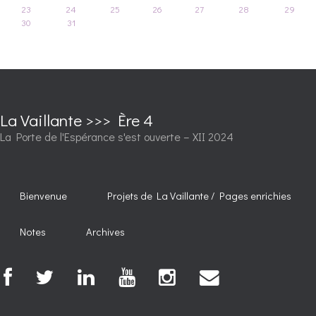
23
24
25
26
27
28
29
30
31
La Vaillante >>> Ère 4
La Porte de l'Espérance s'est ouverte – XII 2024
Bienvenue
Projets de La Vaillante / Pages enrichies
Notes
Archives