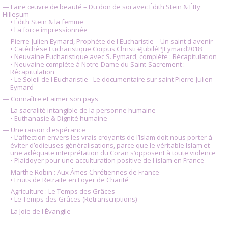
— Faire œuvre de beauté – Du don de soi avec Édith Stein & Étty
Hillesum
• Édith Stein & la femme
• La force impressionnée
— Pierre-Julien Eymard, Prophète de l'Eucharistie – Un saint d'avenir
• Catéchèse Eucharistique Corpus Christi #JubiléPJEymard2018
• Neuvaine Eucharistique avec S. Eymard, complète : Récapitulation
• Neuvaine complète à Notre-Dame du Saint-Sacrement :
Récapitulation
• Le Soleil de l'Eucharistie - Le documentaire sur saint Pierre-Julien
Eymard
— Connaître et aimer son pays
— La sacralité intangible de la personne humaine
• Euthanasie & Dignité humaine
— Une raison d'espérance
• L’affection envers les vrais croyants de l’Islam doit nous porter à
éviter d’odieuses généralisations, parce que le véritable Islam et
une adéquate interprétation du Coran s’opposent à toute violence
• Plaidoyer pour une acculturation positive de l'islam en France
— Marthe Robin : Aux Âmes Chrétiennes de France
• Fruits de Retraite en Foyer de Charité
— Agriculture : Le Temps des Grâces
• Le Temps des Grâces (Retranscriptions)
— La Joie de l'Évangile