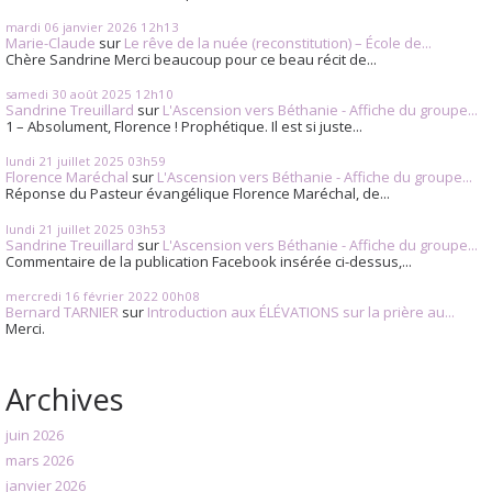
mardi 06
janvier 2026
12h13
Marie-Claude
sur
Le rêve de la nuée (reconstitution) – École de...
Chère Sandrine Merci beaucoup pour ce beau récit de...
samedi 30
août 2025
12h10
Sandrine Treuillard
sur
L'Ascension vers Béthanie - Affiche du groupe...
1 – Absolument, Florence ! Prophétique. Il est si juste...
lundi 21
juillet 2025
03h59
Florence Maréchal
sur
L'Ascension vers Béthanie - Affiche du groupe...
Réponse du Pasteur évangélique Florence Maréchal, de...
lundi 21
juillet 2025
03h53
Sandrine Treuillard
sur
L'Ascension vers Béthanie - Affiche du groupe...
Commentaire de la publication Facebook insérée ci-dessus,...
mercredi 16
février 2022
00h08
Bernard TARNIER
sur
Introduction aux ÉLÉVATIONS sur la prière au...
Merci.
Archives
juin 2026
mars 2026
janvier 2026