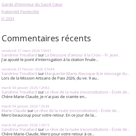
Garde d'Honneur du Sacré Cœur
Fraternité Pentecôte
JC 2033
Commentaires récents
vendredi 27
mars 2026
15h51
Sandrine Treuillard
sur
La blessure d'amour à la Croix – Fr. Jean...
J'ai ajouté le point d'interrogation à la citation finale...
vendredi 27
février 2026
07h49
Sandrine Treuillard
sur
Marguerite-Marie Alacoque & le message du...
Lors de la Mission Artisans de Paix 2026, du ve. 9 au...
mardi 06
janvier 2026
12h42
Sandrine Treuillard
sur
Le rêve de la nuée (reconstitution) – École de...
Chère Marie-Claude, Je n'ai pas de crainte en...
mardi 06
janvier 2026
12h36
Marie-Claude
sur
Le rêve de la nuée (reconstitution) – École de...
Merci beaucoup pour votre retour. En ce jour de la...
mardi 06
janvier 2026
12h15
Sandrine Treuillard
sur
Le rêve de la nuée (reconstitution) – École de...
Chère Marie-Claude, Merci pour votre retour à ce...