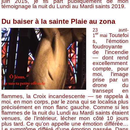
juin 2015, je fis part publiquement de mon
témoignage la nuit du Lundi au Mardi saints 2019.
Du baiser à la sainte Plaie au zona
23 avril-
er
Toutefoi
1
mai
s, l’émotion
foudroyante
de l’incendie
— dont rend
excellemment
compte, pour
moi, l’image
prise par un
drone du
transept en
flammes, la Croix incandescente — se rappela à
moi, en mon corps, par le zona qui se localisa plus
précisément en mon flanc gauche. Comme si les
flammes de la nuit du Lundi au Mardi saints étaient
venues, de l’intérieur, lécher mon côté 10 jours
plus tard. Ce qu’on appelle une émotion différée…
Le symptôme différé d’une émotion passée. Dans