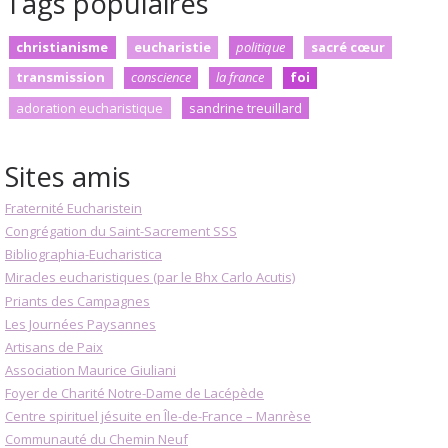
Tags populaires
christianisme
eucharistie
politique
sacré cœur
transmission
conscience
la france
foi
adoration eucharistique
sandrine treuillard
Sites amis
Fraternité Eucharistein
Congrégation du Saint-Sacrement SSS
Bibliographia-Eucharistica
Miracles eucharistiques (par le Bhx Carlo Acutis)
Priants des Campagnes
Les Journées Paysannes
Artisans de Paix
Association Maurice Giuliani
Foyer de Charité Notre-Dame de Lacépède
Centre spirituel jésuite en Île-de-France – Manrèse
Communauté du Chemin Neuf