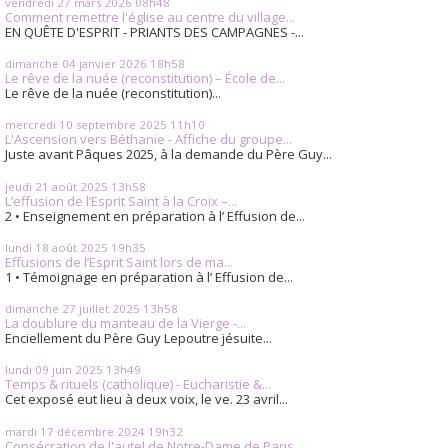
vendredi 27
mars 2026
08h48
Comment remettre l'église au centre du village...
EN QUÊTE D'ESPRIT - PRIANTS DES CAMPAGNES -...
dimanche 04
janvier 2026
18h58
Le rêve de la nuée (reconstitution) – École de...
Le rêve de la nuée (reconstitution)...
mercredi 10
septembre 2025
11h10
L'Ascension vers Béthanie - Affiche du groupe...
Juste avant Pâques 2025, à la demande du Père Guy...
jeudi 21
août 2025
13h58
L’effusion de l’Esprit Saint à la Croix –...
2 • Enseignement en préparation à l’ Effusion de...
lundi 18
août 2025
19h35
Effusions de l’Esprit Saint lors de ma...
1 • Témoignage en préparation à l’ Effusion de...
dimanche 27
juillet 2025
13h58
La doublure du manteau de la Vierge -...
Enciellement du Père Guy Lepoutre jésuite...
lundi 09
juin 2025
13h49
Temps & rituels (catholique) - Eucharistie &...
Cet exposé eut lieu à deux voix, le ve. 23 avril...
mardi 17
décembre 2024
19h32
Consécration de l'autel de Notre-Dame de Paris...