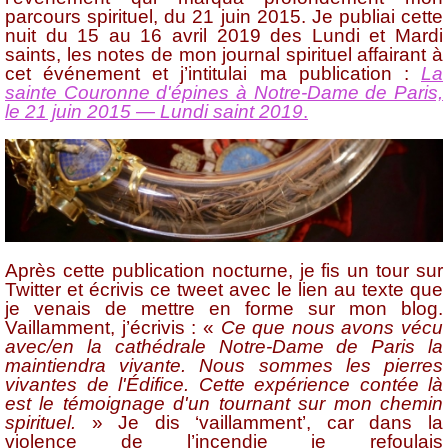
parcours spirituel, du 21 juin 2015. Je publiai cette
nuit du 15 au 16 avril 2019 des Lundi et Mardi
saints, les notes de mon journal spirituel affairant à
cet événement et j’intitulai ma publication :
La
sainte Couronne d'épines à Notre-Dame de Paris,
le 21 juin 2015 — Lundi saint 2019
.
Après cette publication nocturne, je fis un tour sur
Twitter et écrivis ce tweet avec le lien au texte que
je venais de mettre en forme sur mon blog.
Vaillamment, j’écrivis : «
Ce que nous avons vécu
avec/en la cathédrale Notre-Dame de Paris la
maintiendra vivante. Nous sommes les pierres
vivantes de l'Édifice. Cette expérience contée là
est le témoignage d'un tournant sur mon chemin
spirituel.
» Je dis ‘vaillamment’, car dans la
violence de l’incendie je refoulais