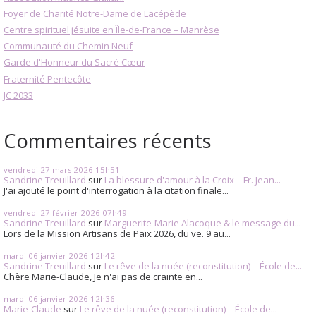
Foyer de Charité Notre-Dame de Lacépède
Centre spirituel jésuite en Île-de-France – Manrèse
Communauté du Chemin Neuf
Garde d'Honneur du Sacré Cœur
Fraternité Pentecôte
JC 2033
Commentaires récents
vendredi 27
mars 2026
15h51
Sandrine Treuillard
sur
La blessure d'amour à la Croix – Fr. Jean...
J'ai ajouté le point d'interrogation à la citation finale...
vendredi 27
février 2026
07h49
Sandrine Treuillard
sur
Marguerite-Marie Alacoque & le message du...
Lors de la Mission Artisans de Paix 2026, du ve. 9 au...
mardi 06
janvier 2026
12h42
Sandrine Treuillard
sur
Le rêve de la nuée (reconstitution) – École de...
Chère Marie-Claude, Je n'ai pas de crainte en...
mardi 06
janvier 2026
12h36
Marie-Claude
sur
Le rêve de la nuée (reconstitution) – École de...