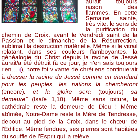
aurait toujours
raison des
flammes. En cette
Semaine sainte,
très vite, le sens de
la purification du
chemin de Croix, avant le Vendredi saint de la
Passion et le dimanche de la Résurrection,
sublimait la destruction matérielle. Même si le vitrail
relatant, dans ses couleurs flamboyantes, la
généalogie du Christ depuis la racine de Jessé
aurait/a été détruit
(à ce jour, je n’en sais toujours
rien…
),
notre foi vivante de chrétiens continuerait
[i]
à
dresser la racine de Jessé comme un étendard
pour les peuples, les nations la chercheront
(encore)
, et la gloire sera
(toujours)
sa
demeure”
(Isaïe 1,10). Même sans toiture, la
cathédrale reste la demeure de Dieu ! Même
abîmée, Notre-Dame reste la Mère de Tendresse,
debout au pied de la Croix, dans le chœur de
l’Édifice. Même fendues, ses pierres sont habitées
du souffle de l’Esprit qui la relève.