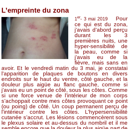
L’empreinte du zona
er
Pour
1
- 3 mai 2019
ce qui est du zona,
j’avais d’abord perçu
durant les 3
premières nuits, une
hyper-sensibilité de
la peau, comme si
j’avais eu de la
fièvre, mais sans en
avoir. Et le vendredi matin du 3 mai, je constatai
l’apparition de plaques de boutons en divers
endroits sur le haut du ventre, côté gauche, et la
douleur plus aigüe au flanc gauche, comme si
j’avais eu un point de côté, sous les côtes. Comme
si une force venue de l’intérieur de mon corps
s’achoppait contre mes côtes provoquant ce point
(ou poing) de côté. Un coup permanent perçu de
l’intérieur contre les côtes. L’hypersensibilité
cutanée s’accrut. Les lésions commencèrent sous
le plexus solaire et au-dessus du nombril et il me
semble encore que la douleur la plus aigüe part de