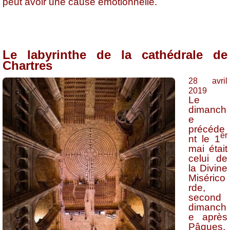
peut avoir une cause émotionnelle.
Le labyrinthe de la cathédrale de
Chartres
28 avril
2019
Le
dimanch
e
précéde
er
nt le 1
mai était
celui de
la Divine
Misérico
rde,
second
dimanch
e après
Pâques.