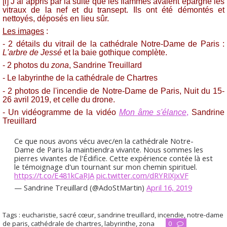
[i]
J’ai appris par la suite que les flammes avaient épargné les
vitraux de la nef et du transept. Ils ont été démontés et
nettoyés, déposés en lieu sûr.
Les images
:
- 2 détails du vitrail de la cathédrale Notre-Dame de Paris :
L'arbre de Jessé
et la baie gothique complète.
- 2 photos du
zona
, Sandrine Treuillard
- Le labyrinthe de la cathédrale de Chartres
- 2 photos de l'incendie de Notre-Dame de Paris, Nuit du 15-
26 avril 2019, et celle du drone.
- Un vidéogramme de la vidéo
Mon âme s'élance
,
Sandrine
Treuillard
Ce que nous avons vécu avec/en la cathédrale Notre-
Dame de Paris la maintiendra vivante. Nous sommes les
pierres vivantes de l'Édifice. Cette expérience contée là est
le témoignage d'un tournant sur mon chemin spirituel.
https://t.co/E481kCaRJA
pic.twitter.com/dRYRIXjxVF
— Sandrine Treuillard (@AdoStMartin)
April 16, 2019
Tags :
eucharistie
,
sacré cœur
,
sandrine treuillard
,
incendie
,
notre-dame
de paris
,
cathédrale de chartres
,
labyrinthe
,
zona
0