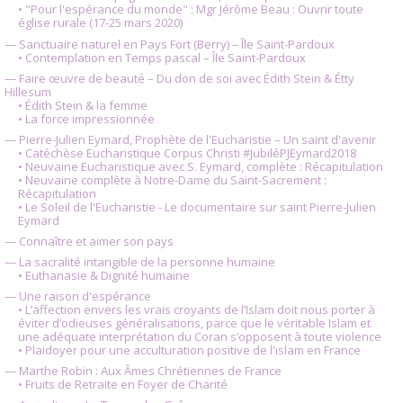
• "Pour l'espérance du monde" : Mgr Jérôme Beau : Ouvrir toute
église rurale (17-25 mars 2020)
— Sanctuaire naturel en Pays Fort (Berry) – Île Saint-Pardoux
• Contemplation en Temps pascal – Île Saint-Pardoux
— Faire œuvre de beauté – Du don de soi avec Édith Stein & Étty
Hillesum
• Édith Stein & la femme
• La force impressionnée
— Pierre-Julien Eymard, Prophète de l'Eucharistie – Un saint d'avenir
• Catéchèse Eucharistique Corpus Christi #JubiléPJEymard2018
• Neuvaine Eucharistique avec S. Eymard, complète : Récapitulation
• Neuvaine complète à Notre-Dame du Saint-Sacrement :
Récapitulation
• Le Soleil de l'Eucharistie - Le documentaire sur saint Pierre-Julien
Eymard
— Connaître et aimer son pays
— La sacralité intangible de la personne humaine
• Euthanasie & Dignité humaine
— Une raison d'espérance
• L’affection envers les vrais croyants de l’Islam doit nous porter à
éviter d’odieuses généralisations, parce que le véritable Islam et
une adéquate interprétation du Coran s’opposent à toute violence
• Plaidoyer pour une acculturation positive de l'islam en France
— Marthe Robin : Aux Âmes Chrétiennes de France
• Fruits de Retraite en Foyer de Charité