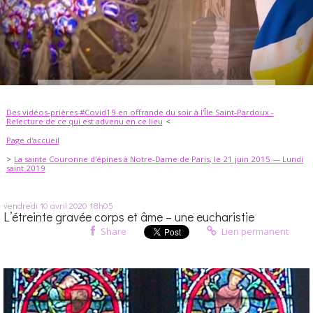
Des vidéos-prières #Covid19 en offrande du soir à l'Île Saint-Pardoux -
Relecture de ce qui est advenu en ce lieu
Page d'accueil
La sainte Couronne d'épines à Notre-Dame de Paris, le 21 juin 2015 — Lundi
saint 2019
vendredi 10
avril 2020
18h05
L’étreinte gravée corps et âme – une eucharistie
Share
Lien permanent