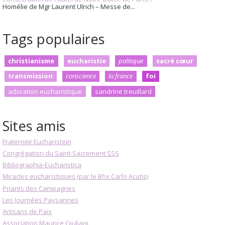
Homélie de Mgr Laurent Ulrich – Messe de...
Tags populaires
christianisme
eucharistie
politique
sacré cœur
transmission
conscience
la france
foi
adoration eucharistique
sandrine treuillard
Sites amis
Fraternité Eucharistein
Congrégation du Saint-Sacrement SSS
Bibliographia-Eucharistica
Miracles eucharistiques (par le Bhx Carlo Acutis)
Priants des Campagnes
Les Journées Paysannes
Artisans de Paix
Association Maurice Giuliani