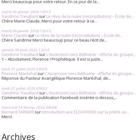
Merci beaucoup pour votre retour. En ce jour de la...
mardi 06
janvier 2026
12h15
Sandrine Treuillard
sur
Le rêve de la nuée (reconstitution) – École de...
Chère Marie-Claude, Merci pour votre retour à ce...
mardi 06
janvier 2026
12h13
Marie-Claude
sur
Le rêve de la nuée (reconstitution) – École de...
Chère Sandrine Merci beaucoup pour ce beau récit de...
samedi 30
août 2025
12h10
Sandrine Treuillard
sur
L'Ascension vers Béthanie - Affiche du groupe...
1 – Absolument, Florence ! Prophétique. Il est si juste...
lundi 21
juillet 2025
03h59
Florence Maréchal
sur
L'Ascension vers Béthanie - Affiche du groupe...
Réponse du Pasteur évangélique Florence Maréchal, de...
lundi 21
juillet 2025
03h53
Sandrine Treuillard
sur
L'Ascension vers Béthanie - Affiche du groupe...
Commentaire de la publication Facebook insérée ci-dessus,...
mercredi 16
février 2022
00h08
Bernard TARNIER
sur
Introduction aux ÉLÉVATIONS sur la prière au...
Merci.
Archives