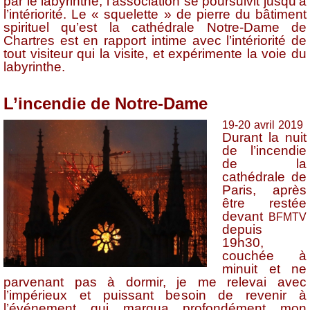
par le labyrinthe, l’association se poursuivit jusqu’à
l’intériorité. Le « squelette » de pierre du bâtiment
spirituel qu’est la cathédrale Notre-Dame de
Chartres est en rapport intime avec l’intériorité de
tout visiteur qui la visite, et expérimente la voie du
labyrinthe.
L’incendie de Notre-Dame
19-20 avril 2019
Durant la nuit
de l’incendie
de la
cathédrale de
Paris, après
être restée
devant
BFMTV
depuis
19h30,
couchée à
minuit et ne
parvenant pas à dormir, je me relevai avec
l’impérieux et puissant besoin de revenir à
l’événement qui marqua profondément mon