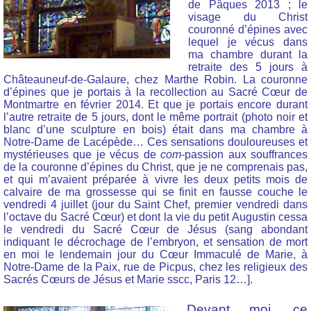
de Pâques 2013 ; le
visage du Christ
couronné d’épines avec
lequel je vécus dans
ma chambre durant la
retraite des 5 jours à
Châteauneuf-de-Galaure, chez Marthe Robin. La couronne
d’épines que je portais à la recollection au Sacré Cœur de
Montmartre en février 2014. Et que je portais encore durant
l’autre retraite de 5 jours, dont le même portrait (photo noir et
blanc d’une sculpture en bois) était dans ma chambre à
Notre-Dame de Lacépède… Ces sensations douloureuses et
mystérieuses que je vécus de
com
-passion aux souffrances
de la couronne d’épines du Christ, que je ne comprenais pas,
et qui m’avaient préparée à vivre les deux petits mois de
calvaire de ma grossesse qui se finit en fausse couche le
vendredi 4 juillet (jour du Saint Chef, premier vendredi dans
l’octave du Sacré Cœur) et dont la vie du petit Augustin cessa
le vendredi du Sacré Cœur de Jésus (sang abondant
indiquant le décrochage de l’embryon, et sensation de mort
en moi le lendemain jour du Cœur Immaculé de Marie, à
Notre-Dame de la Paix, rue de Picpus, chez les religieux des
Sacrés Cœurs de Jésus et Marie sscc, Paris 12…].
Devant moi, ce