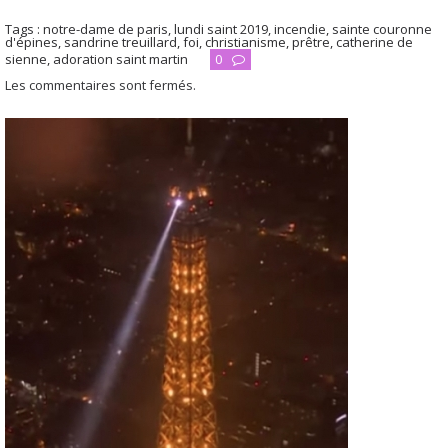
Tags :
notre-dame de paris
,
lundi saint 2019
,
incendie
,
sainte couronne
d'épines
,
sandrine treuillard
,
foi
,
christianisme
,
prêtre
,
catherine de
sienne
,
adoration saint martin
0
Les commentaires sont fermés.