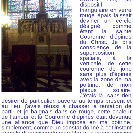
dispositif
triangulaire en verre
rouge épais laissait
deviner un cercle
désigné comme
étant la sainte
Couronne d’épines
du Christ. Je pris
conscience de la
superposition
spatiale, à la
verticale, de cette
couronne de jonc
sans plus d’épines
avec la zone de ma
poitrine, de mon
plexus solaire.
J’étais là, sans rien
désirer de particulier, ouverte au temps présent et
au lieu, j’avais réussi à chasser la tentation de
partir et je baignais dans ce rouge, cette chaleur
de l’amour et la Couronne d’épines était devenue
une alliance que Dieu imposa en ma poitrine,
simplement, comme un constat donné à cet instant
dans la disposition de mon être et la super-position