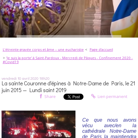
L’étreinte gravée corps et âme – une eucharistie
Page d'accueil
'Je suis la porte' à Saint-Pardoux - Mercredi de Pâques - Confinement 2020 -
#Covid19
vendredi 10
avril 2020
18h20
La sainte Couronne d'épines à Notre-Dame de Paris, le 21
juin 2015 — Lundi saint 2019
Share
Lien permanent
Ce que nous avons
vécu avec/en la
cathédrale Notre-Dame
de Paris la maintiendra