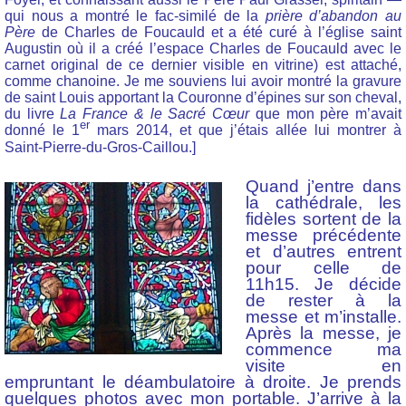
qui nous a montré le fac-similé de la
prière d’abandon au
Père
de Charles de Foucauld et a été curé à l’église saint
Augustin où il a créé l’espace Charles de Foucauld avec le
carnet original de ce dernier visible en vitrine) est attaché,
comme chanoine. Je me souviens lui avoir montré la gravure
de saint Louis apportant la Couronne d’épines sur son cheval,
du livre
La France & le Sacré Cœur
que mon père m’avait
er
donné le 1
mars 2014, et que j’étais allée lui montrer à
Saint-Pierre-du-Gros-Caillou.]
Quand j’entre dans
la cathédrale, les
fidèles sortent de la
messe précédente
et d’autres entrent
pour celle de
11h15. Je décide
de rester à la
messe et m’installe.
Après la messe, je
commence ma
visite en
empruntant le déambulatoire à droite. Je prends
quelques photos avec mon portable. J’arrive à la