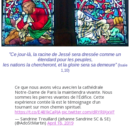
”Ce jour-là, la racine de Jessé sera dressée comme un
étendard pour les peuples,
les nations la chercheront, et la gloire sera sa demeure”
(
Isaïe
1,10)
Ce que nous avons vécu avec/en la cathédrale
Notre-Dame de Paris la maintiendra vivante. Nous
sommes les pierres vivantes de l'Édifice. Cette
expérience contée là est le témoignage d'un
tournant sur mon chemin spirituel.
https://t.co/E481kCaRJA
pic.twitter.com/dRYRIXjxVF
— Sandrine Treuillard (Jehanne Sandrine SC & SE)
(@AdoStMartin)
April 16, 2019