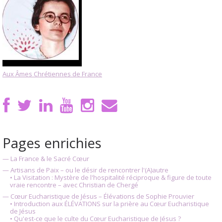
Aux Âmes Chrétiennes de France
Pages enrichies
— La France & le Sacré Cœur
— Artisans de Paix – ou le désir de rencontrer l'(A)autre
• La Visitation : Mystère de l'hospitalité réciproque & figure de toute
vraie rencontre – avec Christian de Chergé
— Cœur Eucharistique de Jésus – Élévations de Sophie Prouvier
• Introduction aux ÉLÉVATIONS sur la prière au Cœur Eucharistique
de Jésus
• Qu'est-ce que le culte du Cœur Eucharistique de Jésus ?