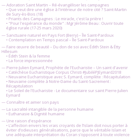
— Adoration Saint Martin – Ré-évangéliser les campagnes
• Que veut dire une église à l'intérieur de notre cité ? Saint-Martin
de Sury-ès-Bois (18)
• Priants des Campagnes : Le miracle, c'est la prière !
• "Pour l'espérance du monde" : Mgr Jérôme Beau : Ouvrir toute
église rurale (17-25 mars 2020)
— Sanctuaire naturel en Pays Fort (Berry) – Île Saint-Pardoux
• Contemplation en Temps pascal – Île Saint-Pardoux
— Faire œuvre de beauté – Du don de soi avec Édith Stein & Étty
Hillesum
• Édith Stein & la femme
• La force impressionnée
— Pierre-Julien Eymard, Prophète de l'Eucharistie – Un saint d'avenir
• Catéchèse Eucharistique Corpus Christi #JubiléPJEymard2018
• Neuvaine Eucharistique avec S. Eymard, complète : Récapitulation
• Neuvaine complète à Notre-Dame du Saint-Sacrement :
Récapitulation
• Le Soleil de l'Eucharistie - Le documentaire sur saint Pierre-Julien
Eymard
— Connaître et aimer son pays
— La sacralité intangible de la personne humaine
• Euthanasie & Dignité humaine
— Une raison d'espérance
• L’affection envers les vrais croyants de l’Islam doit nous porter à
éviter d’odieuses généralisations, parce que le véritable Islam et
une adéquate interprétation du Coran s’opposent à toute violence