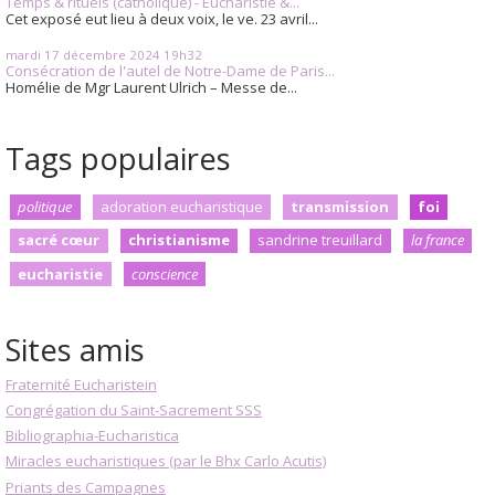
Temps & rituels (catholique) - Eucharistie &...
Cet exposé eut lieu à deux voix, le ve. 23 avril...
mardi 17
décembre 2024
19h32
Consécration de l'autel de Notre-Dame de Paris...
Homélie de Mgr Laurent Ulrich – Messe de...
Tags populaires
politique
adoration eucharistique
transmission
foi
sacré cœur
christianisme
sandrine treuillard
la france
eucharistie
conscience
Sites amis
Fraternité Eucharistein
Congrégation du Saint-Sacrement SSS
Bibliographia-Eucharistica
Miracles eucharistiques (par le Bhx Carlo Acutis)
Priants des Campagnes