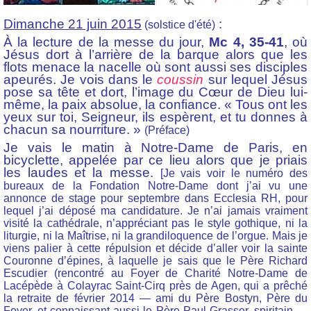
Dimanche 21 juin 2015
:
(solstice d'été)
À la lecture de la messe du jour,
Mc 4, 35-41
, où
Jésus dort à l’arrière de la barque alors que les
flots menace la nacelle où sont aussi ses disciples
apeurés. Je vois dans le
coussin
sur lequel Jésus
pose sa tête et dort, l’image du Cœur de Dieu lui-
même, la paix absolue, la confiance. « Tous ont les
yeux sur toi, Seigneur, ils espèrent, et tu donnes à
chacun sa nourriture. »
(Préface)
Je vais le matin à Notre-Dame de Paris, en
bicyclette, appelée par ce lieu alors que je priais
les laudes et la messe.
[Je vais voir le numéro des
bureaux de la Fondation Notre-Dame dont j’ai vu une
annonce de stage pour septembre dans Ecclesia RH, pour
lequel j’ai déposé ma candidature. Je n’ai jamais vraiment
visité la cathédrale, n’appréciant pas le style gothique, ni la
liturgie, ni la Maîtrise, ni la grandiloquence de l’orgue. Mais je
viens palier à cette répulsion et décide d’aller voir la sainte
Couronne d’épines, à laquelle je sais que le Père Richard
Escudier (rencontré au Foyer de Charité Notre-Dame de
Lacépède à Colayrac Saint-Cirq près de Agen, qui a prêché
la retraite de février 2014 — ami du Père Bostyn, Père du
Foyer, et connaissant aussi le Père Paul Grasser, spiritain —