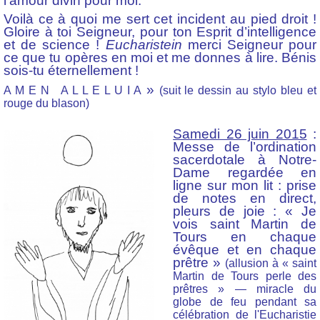
l’amour divin pour moi.
Voilà ce à quoi me sert cet incident au pied droit !
Gloire à toi Seigneur, pour ton Esprit d’intelligence
et de science !
Eucharistein
merci Seigneur pour
ce que tu opères en moi et me donnes à lire. Bénis
sois-tu éternellement !
»
A M E N A L L E L U I A
(suit le dessin au stylo bleu et
rouge du blason)
Samedi 26 juin 2015
:
Messe de l’ordination
sacerdotale à Notre-
Dame regardée en
ligne sur mon lit : prise
de notes en direct,
pleurs de joie :
« Je
vois saint Martin de
Tours en chaque
évêque et en chaque
prêtre »
(allusion à « saint
Martin de Tours perle des
prêtres » — miracle du
globe de feu pendant sa
célébration de l'Eucharistie