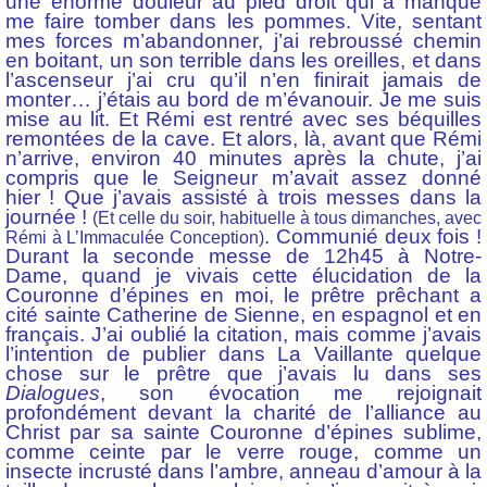
une énorme douleur au pied droit qui a manqué
me faire tomber dans les pommes. Vite, sentant
mes forces m’abandonner, j’ai rebroussé chemin
en boitant, un son terrible dans les oreilles, et dans
l’ascenseur j’ai cru qu’il n’en finirait jamais de
monter… j’étais au bord de m’évanouir. Je me suis
mise au lit. Et Rémi est rentré avec ses béquilles
remontées de la cave. Et alors, là, avant que Rémi
n’arrive, environ 40 minutes après la chute, j’ai
compris que le Seigneur m’avait assez donné
hier ! Que j’avais assisté à trois messes dans la
journée !
(Et celle du soir, habituelle à tous dimanches, avec
. Communié deux fois !
Rémi à L’Immaculée Conception)
Durant la seconde messe de 12h45 à Notre-
Dame, quand je vivais cette élucidation de la
Couronne d’épines en moi, le prêtre prêchant a
cité sainte Catherine de Sienne, en espagnol et en
français. J’ai oublié la citation, mais comme j’avais
l’intention de publier dans La Vaillante quelque
chose sur le prêtre que j’avais lu dans ses
Dialogues
, son évocation me rejoignait
profondément devant la charité de l’alliance au
Christ par sa sainte Couronne d’épines sublime,
comme ceinte par le verre rouge, comme un
insecte incrusté dans l’ambre, anneau d’amour à la