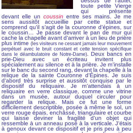
dessus de l’autel,
toute petite Vierge
qui présente
devant elle un
coussin
entre ses mains. Je me
sens aussitôt accueillie par cette statue et
comprend qu’il s’agit de la couronne d’épines, sur
le coussin… Je passe devant le pan de mur qui
cache la chapelle avant d’arriver à un lieu de prière
plus intime
(les visiteurs ne cessant jamais leur mouvement
perpétuel avec le bruit constant et cette tension spécifique
. Deux bancs en
dans le déambulatoire de Notre-Dame)
prie-Dieu avec un écriteau invitent plus
spécialement au silence et à la prière. Je m’installe
sur le banc du second rang, devant la chapelle à la
relique de la sainte Couronne d’Épines. Je suis
d’abord très surprise et aussitôt conquise par le
dispositif du reliquaire. Je m’attendais à un
reliquaire en verre classique, comme une vitrine
dans un musée, autour duquel circuler pour
regarder la relique. Mais ce fut une forme
difficilement descriptible, posée à même le sol, un
verre rouge épais, enchâssé, triangulaire et courbe
qui laisse deviner la fragilité d’un objet qui
ressemble à un anneau posé à la verticale. J’étais
à genoux devant ce dispositif et je pris peu à peu