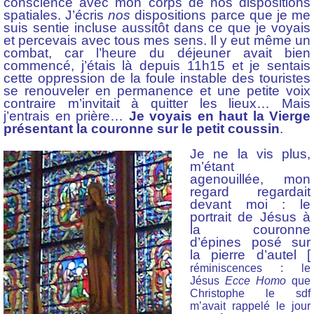
conscience avec mon corps de nos dispositions
spatiales. J’écris
nos
dispositions parce que je me
suis sentie incluse aussitôt dans ce que je voyais
et percevais avec tous mes sens. Il y eut même un
combat, car l’heure du déjeuner avait bien
commencé, j’étais là depuis 11h15 et je sentais
cette oppression de la foule instable des touristes
se renouveler en permanence et une petite voix
contraire m’invitait à quitter les lieux… Mais
j’entrais en prière…
Je voyais en haut la Vierge
présentant la couronne sur le petit coussin
.
Je ne la vis plus,
m’étant
agenouillée, mon
regard regardait
devant moi : le
portrait de Jésus à
la couronne
d’épines posé sur
la pierre d’autel [
réminiscences : le
Jésus
Ecce Homo
que
Christophe le sdf
m’avait rappelé le jour