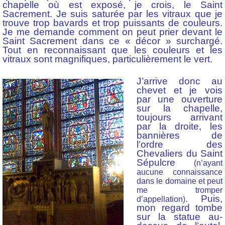
chapelle où est exposé, je crois, le Saint
Sacrement. Je suis saturée par les vitraux que je
trouve trop bavards et trop puissants de couleurs.
Je me demande comment on peut prier devant le
Saint Sacrement dans ce « décor » surchargé.
Tout en reconnaissant que les couleurs et les
vitraux sont magnifiques, particulièrement le vert.
J’arrive donc au
chevet et je vois
par une ouverture
sur la chapelle,
toujours arrivant
par la droite, les
bannières de
l’ordre des
Chevaliers du Saint
Sépulcre
(n’ayant
aucune connaissance
dans le domaine et peut
me tromper
. Puis,
d’appellation)
mon regard tombe
sur la statue au-