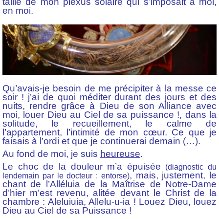
taille de mon plexus solaire qui s’imposait à moi,
en moi.
Qu’avais-je besoin de me précipiter à la messe ce
soir ! j’ai de quoi méditer durant des jours et des
nuits, rendre grâce à Dieu de son Alliance avec
moi, louer Dieu au Ciel de sa puissance !, dans la
solitude, le recueillement, le calme de
l’appartement, l’intimité de mon cœur. Ce que je
faisais à l’ordi et que je continuerai demain (…).
Au fond de moi, je suis
heureuse
.
Le choc de la douleur m’a épuisée
(diagnostic du
, mais, justement, le
lendemain par le docteur : entorse)
chant de l’Alléluia de la Maîtrise de Notre-Dame
d’hier m’est revenu, alitée devant le Christ de la
chambre : Aleluiuia, Allelu-u-ia ! Louez Dieu, louez
Dieu au Ciel de sa Puissance !