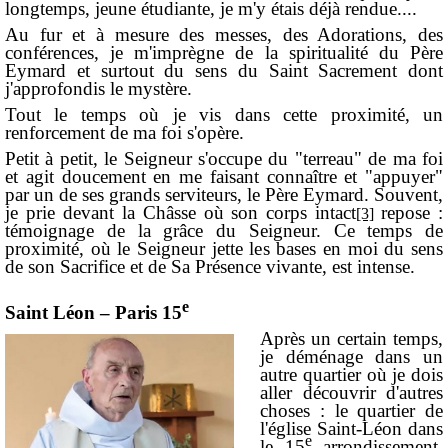
longtemps, jeune étudiante, je m'y étais déjà rendue....
Au fur et à mesure des messes, des Adorations, des
conférences, je m'imprègne de la spiritualité du Père
Eymard et surtout du sens du Saint Sacrement dont
j'approfondis le mystère.
Tout le temps où je vis dans cette proximité, un
renforcement de ma foi s'opère.
Petit à petit, le Seigneur s'occupe du "terreau" de ma foi
et agit doucement en me faisant connaître et "appuyer"
par un de ses grands serviteurs, le Père Eymard. Souvent,
je prie devant la Châsse où son corps intact
repose :
[3]
témoignage de la grâce du Seigneur. Ce temps de
proximité, où le Seigneur jette les bases en moi du sens
de son Sacrifice et de Sa Présence vivante, est intense.
e
Saint Léon – Paris 15
Après un certain temps,
je déménage dans un
autre quartier où je dois
aller découvrir d'autres
choses : le quartier de
l'église Saint-Léon dans
e
le 15
arrondissement.