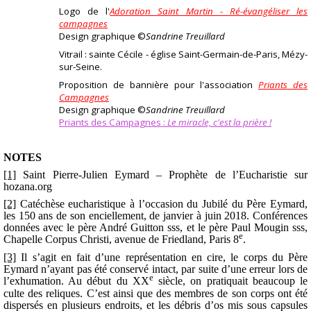
Logo de l'
Adoration Saint Martin - Ré-évangéliser les
campagnes
Design graphique ©
Sandrine Treuillard
Vitrail : sainte Cécile - église Saint-Germain-de-Paris, Mézy-
sur-Seine.
Proposition de bannière pour l'association
Priants des
Campagnes
Design graphique ©
Sandrine Treuillard
Priants des Campagnes :
Le miracle, c'est la prière !
NOTES
[1]
Saint Pierre-Julien Eymard – Prophète de l’Eucharistie
sur
hozana.org
[2]
Catéchèse eucharistique à l’occasion du Jubilé du Père Eymard,
les 150 ans de son enciellement, de janvier à juin 2018. Conférences
données avec le père André Guitton sss, et le père Paul Mougin sss,
e
Chapelle Corpus Christi, avenue de Friedland, Paris 8
.
[3]
Il s’agit en fait d’une représentation en cire, le corps du Père
Eymard n’ayant pas été conservé intact, par suite d’une erreur lors de
e
l’exhumation. Au début du XX
siècle, on pratiquait beaucoup le
culte des reliques. C’est ainsi que des membres de son corps ont été
dispersés en plusieurs endroits, et les débris d’os mis sous capsules