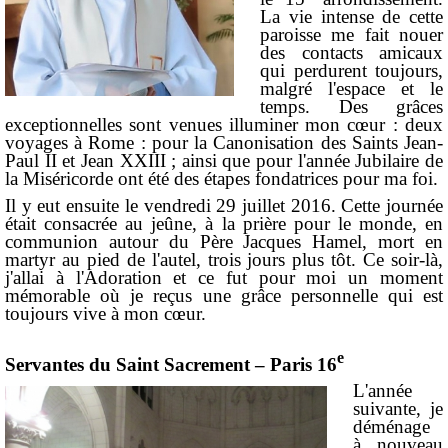
La vie intense de cette
paroisse me fait nouer
des contacts amicaux
qui perdurent toujours,
malgré l'espace et le
temps. Des grâces
exceptionnelles sont venues illuminer mon cœur : deux
voyages à Rome : pour la Canonisation des Saints Jean-
Paul II et Jean XXIII ; ainsi que pour l'année Jubilaire de
la Miséricorde ont été des étapes fondatrices pour ma foi.
Il y eut ensuite le vendredi 29 juillet 2016. Cette journée
était consacrée au jeûne, à la prière pour le monde, en
communion autour du Père Jacques Hamel, mort en
martyr au pied de l'autel, trois jours plus tôt. Ce soir-là,
j'allai à l'Adoration et ce fut pour moi un moment
mémorable où je reçus une grâce personnelle qui est
toujours vive à mon cœur.
e
Servantes du Saint Sacrement – Paris 16
L'année
suivante, je
déménage
à nouveau