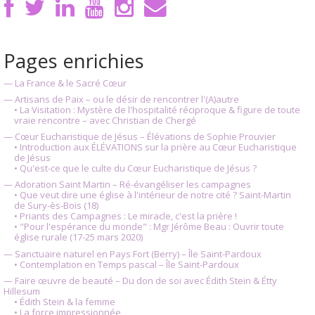
Pages enrichies
— La France & le Sacré Cœur
— Artisans de Paix – ou le désir de rencontrer l'(A)autre
• La Visitation : Mystère de l'hospitalité réciproque & figure de toute
vraie rencontre – avec Christian de Chergé
— Cœur Eucharistique de Jésus – Élévations de Sophie Prouvier
• Introduction aux ÉLÉVATIONS sur la prière au Cœur Eucharistique
de Jésus
• Qu'est-ce que le culte du Cœur Eucharistique de Jésus ?
— Adoration Saint Martin – Ré-évangéliser les campagnes
• Que veut dire une église à l'intérieur de notre cité ? Saint-Martin
de Sury-ès-Bois (18)
• Priants des Campagnes : Le miracle, c'est la prière !
• "Pour l'espérance du monde" : Mgr Jérôme Beau : Ouvrir toute
église rurale (17-25 mars 2020)
— Sanctuaire naturel en Pays Fort (Berry) – Île Saint-Pardoux
• Contemplation en Temps pascal – Île Saint-Pardoux
— Faire œuvre de beauté – Du don de soi avec Édith Stein & Étty
Hillesum
• Édith Stein & la femme
• La force impressionnée