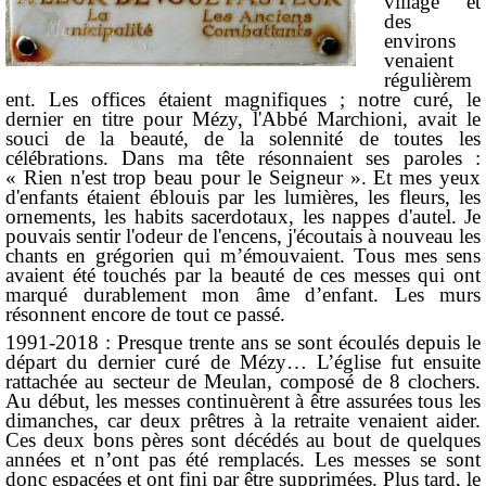
village et
des
environs
venaient
régulièrem
ent. Les offices étaient magnifiques ; notre curé, le
dernier en titre pour Mézy, l'Abbé Marchioni, avait le
souci de la beauté, de la solennité de toutes les
célébrations. Dans ma tête résonnaient ses paroles :
« Rien n'est trop beau pour le Seigneur ». Et mes yeux
d'enfants étaient éblouis par les lumières, les fleurs, les
ornements, les habits sacerdotaux, les nappes d'autel. Je
pouvais sentir l'odeur de l'encens, j'écoutais à nouveau les
chants en grégorien qui m’émouvaient. Tous mes sens
avaient été touchés par la beauté de ces messes qui ont
marqué durablement mon âme d’enfant. Les murs
résonnent encore de tout ce passé.
1991-2018 : Presque trente ans se sont écoulés depuis le
départ du dernier curé de Mézy… L’église fut ensuite
rattachée au secteur de Meulan, composé de 8 clochers.
Au début, les messes continuèrent à être assurées tous les
dimanches, car deux prêtres à la retraite venaient aider.
Ces deux bons pères sont décédés au bout de quelques
années et n’ont pas été remplacés. Les messes se sont
donc espacées et ont fini par être supprimées. Plus tard, le