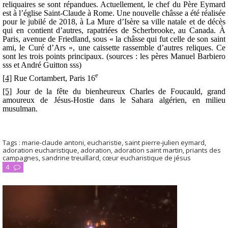
reliquaires se sont répandues. Actuellement, le chef du Père Eymard
est à l’église Saint-Claude à Rome. Une nouvelle châsse a été réalisée
pour le jubilé de 2018, à La Mure d’Isère sa ville natale et de décès
qui en contient d’autres, rapatriées de Scherbrooke, au Canada. À
Paris, avenue de Friedland, sous « la châsse qui fut celle de son saint
ami, le Curé d’Ars », une caissette rassemble d’autres reliques. Ce
sont les trois points principaux. (
sources
: les pères Manuel Barbiero
sss et André Guitton sss)
e
[4]
Rue Cortambert, Paris 16
[5]
Jour de la fête du bienheureux Charles de Foucauld, grand
amoureux de Jésus-Hostie dans le Sahara algérien, en milieu
musulman.
Tags :
marie-claude antoni
,
eucharistie
,
saint pierre-julien eymard
,
adoration eucharistique
,
adoration
,
adoration saint martin
,
priants des
campagnes
,
sandrine treuillard
,
cœur eucharistique de jésus
4