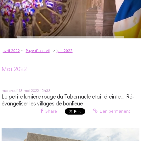
avril 2022
Page d'accueil
juin 2022
Mai 2022
mercredi 18
mai 2022
15h38
La petite lumière rouge du Tabernacle était éteinte… Ré-
évangéliser les villages de banlieue
Share
Lien permanent