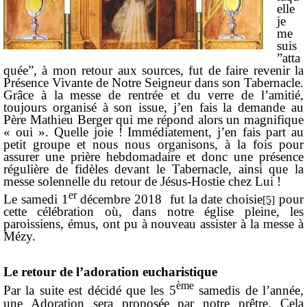
elle
je
me
suis
”atta
quée”, à mon retour aux sources, fut de faire revenir la
Présence Vivante de Notre Seigneur dans son Tabernacle.
Grâce à la messe de rentrée et du verre de l’amitié,
toujours organisé à son issue, j’en fais la demande au
Père Mathieu Berger qui me répond alors un magnifique
« oui ». Quelle joie ! Immédiatement, j’en fais part au
petit groupe et nous nous organisons, à la fois pour
assurer une prière hebdomadaire et donc une présence
régulière de fidèles devant le Tabernacle, ainsi que la
messe solennelle du retour de Jésus-Hostie chez Lui !
er
Le samedi 1
décembre 2018 fut la date choisie
pour
[5]
cette célébration où, dans notre église pleine, les
paroissiens, émus, ont pu à nouveau assister à la messe à
Mézy.
Le retour de l’adoration eucharistique
ème
Par la suite est décidé que les 5
samedis de l’année,
une Adoration sera proposée par notre prêtre. Cela