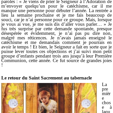
paroles : « Je viens de prier le Seigneur à l’Adoration de
m’envoyer quelqu’un pour le catéchisme, car il me
manque une personne pour débuter l’année. La rentrée a
lieu la semaine prochaine et je me fais beaucoup de
souci, car je n’ai personne pour ce groupe. Mais, lorsque
je vous ai vue, je me suis dis d’aller vous parler… » Je
fus très surprise par cette demande spontanée, presque
désespérée et évidemment, je n’ai pas pu dire non,
malgré mes réticences. Je n’avais jamais enseigné le
catéchisme et me demandais comment je pourrais en
avoir le temps ! Et bien, le Seigneur a fait en sorte que je
puisse lever toutes ces objections et j’ai suivi mon petit
groupe d’enfants pendant trois ans jusqu’à leur Première
Communion, cette année. Ce fut source de grandes joies
!
Le retour du Saint Sacrement au tabernacle
La
pre
mièr
e
chos
e à
laqu