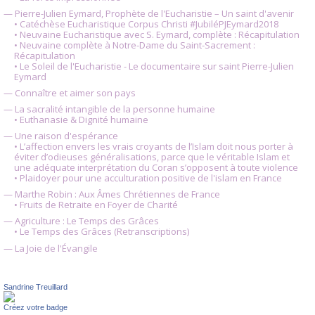
— Pierre-Julien Eymard, Prophète de l'Eucharistie – Un saint d'avenir
• Catéchèse Eucharistique Corpus Christi #JubiléPJEymard2018
• Neuvaine Eucharistique avec S. Eymard, complète : Récapitulation
• Neuvaine complète à Notre-Dame du Saint-Sacrement :
Récapitulation
• Le Soleil de l'Eucharistie - Le documentaire sur saint Pierre-Julien
Eymard
— Connaître et aimer son pays
— La sacralité intangible de la personne humaine
• Euthanasie & Dignité humaine
— Une raison d'espérance
• L’affection envers les vrais croyants de l’Islam doit nous porter à
éviter d’odieuses généralisations, parce que le véritable Islam et
une adéquate interprétation du Coran s’opposent à toute violence
• Plaidoyer pour une acculturation positive de l'islam en France
— Marthe Robin : Aux Âmes Chrétiennes de France
• Fruits de Retraite en Foyer de Charité
— Agriculture : Le Temps des Grâces
• Le Temps des Grâces (Retranscriptions)
— La Joie de l'Évangile
Sandrine Treuillard
Créez votre badge