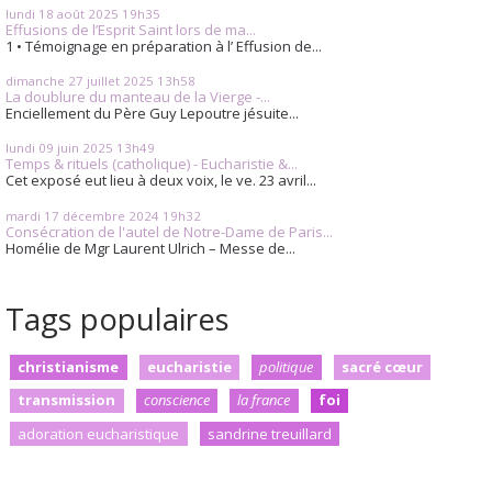
lundi 18
août 2025
19h35
Effusions de l’Esprit Saint lors de ma...
1 • Témoignage en préparation à l’ Effusion de...
dimanche 27
juillet 2025
13h58
La doublure du manteau de la Vierge -...
Enciellement du Père Guy Lepoutre jésuite...
lundi 09
juin 2025
13h49
Temps & rituels (catholique) - Eucharistie &...
Cet exposé eut lieu à deux voix, le ve. 23 avril...
mardi 17
décembre 2024
19h32
Consécration de l'autel de Notre-Dame de Paris...
Homélie de Mgr Laurent Ulrich – Messe de...
Tags populaires
christianisme
eucharistie
politique
sacré cœur
transmission
conscience
la france
foi
adoration eucharistique
sandrine treuillard