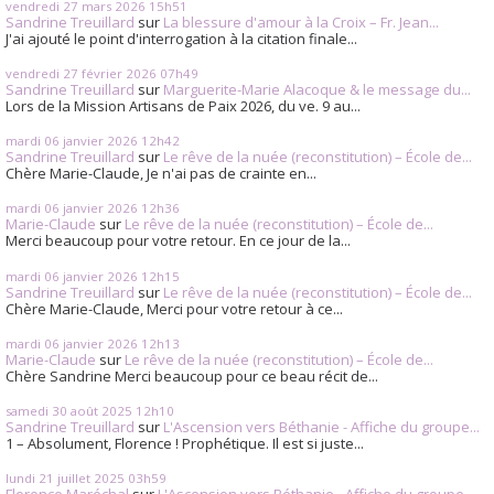
vendredi 27
mars 2026
15h51
Sandrine Treuillard
sur
La blessure d'amour à la Croix – Fr. Jean...
J'ai ajouté le point d'interrogation à la citation finale...
vendredi 27
février 2026
07h49
Sandrine Treuillard
sur
Marguerite-Marie Alacoque & le message du...
Lors de la Mission Artisans de Paix 2026, du ve. 9 au...
mardi 06
janvier 2026
12h42
Sandrine Treuillard
sur
Le rêve de la nuée (reconstitution) – École de...
Chère Marie-Claude, Je n'ai pas de crainte en...
mardi 06
janvier 2026
12h36
Marie-Claude
sur
Le rêve de la nuée (reconstitution) – École de...
Merci beaucoup pour votre retour. En ce jour de la...
mardi 06
janvier 2026
12h15
Sandrine Treuillard
sur
Le rêve de la nuée (reconstitution) – École de...
Chère Marie-Claude, Merci pour votre retour à ce...
mardi 06
janvier 2026
12h13
Marie-Claude
sur
Le rêve de la nuée (reconstitution) – École de...
Chère Sandrine Merci beaucoup pour ce beau récit de...
samedi 30
août 2025
12h10
Sandrine Treuillard
sur
L'Ascension vers Béthanie - Affiche du groupe...
1 – Absolument, Florence ! Prophétique. Il est si juste...
lundi 21
juillet 2025
03h59