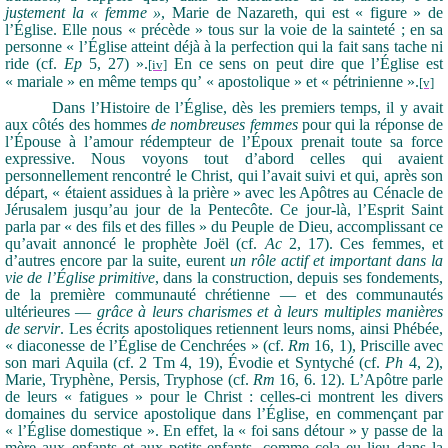
justement la « femme »
, Marie de Nazareth, qui est « figure » de
l’Église. Elle nous « précède » tous sur la voie de la sainteté ; en sa
personne « l’Église atteint déjà à la perfection qui la fait sans tache ni
ride (cf.
Ep
5, 27) ».
En ce sens on peut dire que l’Église est
[iv]
« mariale » en même temps qu’ « apostolique » et « pétrinienne ».
[v]
Dans l’Histoire de l’Église, dès les premiers temps, il y avait
aux côtés des hommes
de nombreuses femmes
pour qui la réponse de
l’Épouse à l’amour rédempteur de l’Époux prenait toute sa force
expressive. Nous voyons tout d’abord celles qui avaient
personnellement rencontré le Christ, qui l’avait suivi et qui, après son
départ, « étaient assidues à la prière » avec les Apôtres au Cénacle de
Jérusalem jusqu’au jour de la Pentecôte. Ce jour-là, l’Esprit Saint
parla par « des fils et des filles » du Peuple de Dieu, accomplissant ce
qu’avait annoncé le prophète Joël (cf.
Ac
2, 17). Ces femmes, et
d’autres encore par la suite, eurent
un rôle actif et important dans la
vie de l’Église primitive
, dans la construction, depuis ses fondements,
de la première communauté chrétienne — et des communautés
ultérieures —
grâce à leurs charismes et à leurs multiples manières
de servir
. Les écrits apostoliques retiennent leurs noms, ainsi Phébée,
« diaconesse de l’Église de Cenchrées » (cf.
Rm
16, 1), Priscille avec
son mari Aquila (cf. 2 Tm 4, 19), Évodie et Syntyché (cf.
Ph
4, 2),
Marie, Tryphène, Persis, Tryphose (cf.
Rm
16, 6. 12). L’Apôtre parle
de leurs « fatigues » pour le Christ : celles-ci montrent les divers
domaines du service apostolique dans l’Église, en commençant par
« l’Église domestique ». En effet, la « foi sans détour » y passe de la
mère aux enfants et aux petits-enfants, comme cela eu lieu dans la