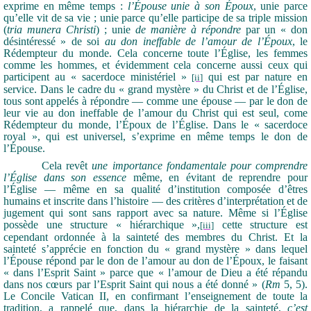
exprime en même temps :
l’Épouse unie à son Époux
, unie parce
qu’elle vit de sa vie ; unie parce qu’elle participe de sa triple mission
(
tria munera Christi
) ; unie
de manière à répondre
par un « don
désintéressé » de soi
au don ineffable de l’amour de l’Époux
, le
Rédempteur du monde. Cela concerne toute l’Église, les femmes
comme les hommes, et évidemment cela concerne aussi ceux qui
participent au « sacerdoce ministériel »
qui est par nature en
[ii]
service. Dans le cadre du « grand mystère » du Christ et de l’Église,
tous sont appelés à répondre — comme une épouse — par le don de
leur vie au don ineffable de l’amour du Christ qui est seul, come
Rédempteur du monde, l’Époux de l’Église. Dans le « sacerdoce
royal », qui est universel, s’exprime en même temps le don de
l’Épouse.
Cela revêt
une importance fondamentale pour comprendre
l’Église dans son essence
même, en évitant de reprendre pour
l’Église — même en sa qualité d’institution composée d’êtres
humains et inscrite dans l’histoire — des critères d’interprétation et de
jugement qui sont sans rapport avec sa nature. Même si l’Église
possède une structure « hiérarchique »,
cette structure est
[iii]
cependant ordonnée à la sainteté des membres du Christ. Et la
sainteté s’apprécie en fonction du « grand mystère » dans lequel
l’Épouse répond par le don de l’amour au don de l’Époux, le faisant
« dans l’Esprit Saint » parce que « l’amour de Dieu a été répandu
dans nos cœurs par l’Esprit Saint qui nous a été donné » (
Rm
5, 5).
Le Concile Vatican II, en confirmant l’enseignement de toute la
tradition, a rappelé que, dans la hiérarchie de la sainteté,
c’est