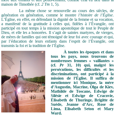
maison de Timothée (cf.
2 Tm
1, 5).
La même chose se renouvelle au cours des siècles, de
génération en génération, comme le montre
l’histoire de l’Église
.
L’Église, en effet, en défendant la dignité de la femme et sa vocation,
a manifesté de la gratitude à celles qui, fidèles à l’Évangile, ont
participé en tout temps à la mission apostolique de tout le Peuple de
Dieu, et elle les a honorées. Il s’agit de saintes martyres, de vierges,
de mères de familles qui ont témoigné de leur foi avec courage et qui,
par l’éducation de leurs enfants dans l’esprit de l’Évangile, ont
transmis la foi et la tradition de l’Église.
À toutes les époques et dans
tous les pays, nous trouvons de
nombreuses femmes « vaillantes »
(cf.
Pr
31, 10) qui, malgré les
persécutions, les difficultés et les
discriminations, ont participé à la
mission de l’Église. Il suffira de
mentionner ici Monique, la mère
d’Augustin, Macrine, Olga de Kiev,
Mathilde de Toscane, Edwige de
Silésie et Edwige de Cracovie,
Élisabeth de Thuringe, Brigitte de
Suède, Jeanne d’Arc, Rose de
Lima, Elisabeth Seton et Mary
Ward.