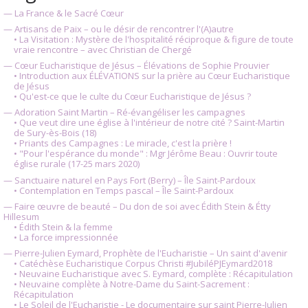
— La France & le Sacré Cœur
— Artisans de Paix – ou le désir de rencontrer l'(A)autre
• La Visitation : Mystère de l'hospitalité réciproque & figure de toute
vraie rencontre – avec Christian de Chergé
— Cœur Eucharistique de Jésus – Élévations de Sophie Prouvier
• Introduction aux ÉLÉVATIONS sur la prière au Cœur Eucharistique
de Jésus
• Qu'est-ce que le culte du Cœur Eucharistique de Jésus ?
— Adoration Saint Martin – Ré-évangéliser les campagnes
• Que veut dire une église à l'intérieur de notre cité ? Saint-Martin
de Sury-ès-Bois (18)
• Priants des Campagnes : Le miracle, c'est la prière !
• "Pour l'espérance du monde" : Mgr Jérôme Beau : Ouvrir toute
église rurale (17-25 mars 2020)
— Sanctuaire naturel en Pays Fort (Berry) – Île Saint-Pardoux
• Contemplation en Temps pascal – Île Saint-Pardoux
— Faire œuvre de beauté – Du don de soi avec Édith Stein & Étty
Hillesum
• Édith Stein & la femme
• La force impressionnée
— Pierre-Julien Eymard, Prophète de l'Eucharistie – Un saint d'avenir
• Catéchèse Eucharistique Corpus Christi #JubiléPJEymard2018
• Neuvaine Eucharistique avec S. Eymard, complète : Récapitulation
• Neuvaine complète à Notre-Dame du Saint-Sacrement :
Récapitulation
• Le Soleil de l'Eucharistie - Le documentaire sur saint Pierre-Julien