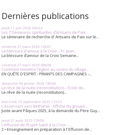
Dernières publications
jeudi 11
juin 2026
06h22
Les 7 Demeures spirituelles d’Artisans de Paix...
Le séminaire de recherche d' Artisans de Paix sur le...
vendredi 27
mars 2026
14h01
La blessure d'amour à la Croix – Fr. Jean...
La blessure d’amour de la Croix Semaine...
vendredi 27
mars 2026
08h48
Comment remettre l'église au centre du village...
EN QUÊTE D'ESPRIT - PRIANTS DES CAMPAGNES -...
dimanche 04
janvier 2026
18h58
Le rêve de la nuée (reconstitution) – École de...
Le rêve de la nuée (reconstitution)...
mercredi 10
septembre 2025
11h10
L'Ascension vers Béthanie - Affiche du groupe...
Juste avant Pâques 2025, à la demande du Père Guy...
jeudi 21
août 2025
13h58
L’effusion de l’Esprit Saint à la Croix –...
2 • Enseignement en préparation à l’ Effusion de...