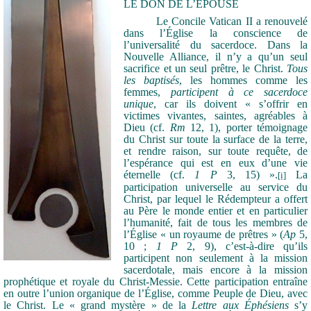
LE
D
ON DE L’
É
POUSE
Le Concile Vatican II a renouvelé
dans l’Église la conscience de
l’universalité du sacerdoce. Dans la
Nouvelle Alliance, il n’y a qu’un seul
sacrifice et un seul prêtre, le Christ.
Tous
les baptisés
, les hommes comme les
femmes,
participent à ce sacerdoce
unique
, car ils doivent « s’offrir en
victimes vivantes, saintes, agréables à
Dieu (cf.
Rm
12, 1), porter témoignage
du Christ sur toute la surface de la terre,
et rendre raison, sur toute requête, de
l’espérance qui est en eux d’une vie
éternelle (cf.
1 P
3, 15) ».
La
[i]
participation universelle au service du
Christ, par lequel le Rédempteur a offert
au Père le monde entier et en particulier
l’humanité, fait de tous les membres de
l’Église « un royaume de prêtres » (
Ap
5,
10 ;
1 P
2, 9), c’est-à-dire qu’ils
participent non seulement à la mission
sacerdotale, mais encore à la mission
prophétique et royale du Christ-Messie. Cette participation entraîne
en outre l’union organique de l’Église, comme Peuple de Dieu, avec
le Christ. Le « grand mystère » de la
Lettre aux Éphésiens
s’y