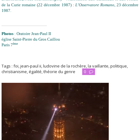
de la Curie romaine (22 décembre 1987) :
L’Osservatore Romano
, 23 décembre
1987.
Photos
: Oratoire Jean-Paul II
église Saint-Pierre du Gros Caillou
ème
Paris 7
Tags :
foi
,
jean-paul ii
,
ludovine de la rochère
,
la vaillante
,
politique
,
christianisme
,
égalité
,
théorie du genre
0