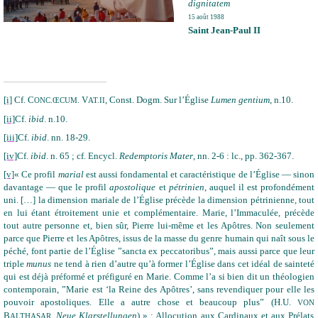
dignitatem
15 août 1988
Saint Jean-Paul II
[i]
Cf. C
V
, Const. Dogm. Sur l’Église
Lumen gentium
, n.10.
ONC.ŒCUM.
AT.II
[ii]
Cf.
ibid
. n.10.
[iii]
Cf.
ibid
. nn. 18-29.
[iv]
Cf.
ibid
. n. 65 ; cf. Encycl.
Redemptoris Mater
, nn. 2-6 : lc., pp. 362-367.
[v]
« Ce profil
marial
est aussi fondamental et caractéristique de l’Église — sinon
davantage — que le profil
apostolique
et
pétrinien
, auquel il est profondément
uni. […] la dimension mariale de l’Église précède la dimension pétrinienne, tout
en lui étant étroitement unie et complémentaire. Marie, l’Immaculée, précède
tout autre personne et, bien sûr, Pierre lui-même et les Apôtres. Non seulement
parce que Pierre et les Apôtres, issus de la masse du genre humain qui naît sous le
péché, font partie de l’Église ”sancta ex peccatoribus”, mais aussi parce que leur
triple
munus
ne tend à rien d’autre qu’à former l’Église dans cet idéal de sainteté
qui est déjà préformé et préfiguré en Marie. Comme l’a si bien dit un théologien
contemporain, ”Marie est ‘la Reine des Apôtres’, sans revendiquer pour elle les
pouvoir apostoliques. Elle a autre chose et beaucoup plus” (H.U.
VON
B
,
Neue Klarstellungen
) » : Allocution aux Cardinaux et aux Prélats
ALTHASAR