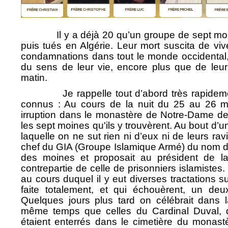
Il y a déjà 20 qu’un groupe de sept moi
puis tués en Algérie. Leur mort suscita de v
condamnations dans tout le monde occidental,
du sens de leur vie, encore plus que de leur
matin.
Je rappelle tout d’abord très rapidement le
connus : Au cours de la nuit du 25 au 26 
irruption dans le monastère de Notre-Dame de l
les sept moines qu'ils y trouvèrent. Au bout d’
laquelle on ne sut rien ni d’eux ni de leurs r
chef du GIA (Groupe Islamique Armé) du nom de
des moines et proposait au président de la 
contrepartie de celle de prisonniers islamistes
au cours duquel il y eut diverses tractations s
faite totalement, et qui échouèrent, un de
Quelques jours plus tard on célébrait dans la
même temps que celles du Cardinal Duval, d
étaient enterrés dans le cimetière du monas