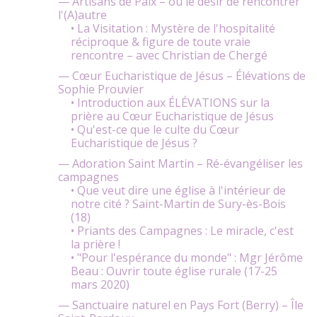
— Artisans de Paix – ou le désir de rencontrer
l'(A)autre
• La Visitation : Mystère de l'hospitalité
réciproque & figure de toute vraie
rencontre – avec Christian de Chergé
— Cœur Eucharistique de Jésus – Élévations de
Sophie Prouvier
• Introduction aux ÉLÉVATIONS sur la
prière au Cœur Eucharistique de Jésus
• Qu'est-ce que le culte du Cœur
Eucharistique de Jésus ?
— Adoration Saint Martin – Ré-évangéliser les
campagnes
• Que veut dire une église à l'intérieur de
notre cité ? Saint-Martin de Sury-ès-Bois
(18)
• Priants des Campagnes : Le miracle, c'est
la prière !
• "Pour l'espérance du monde" : Mgr Jérôme
Beau : Ouvrir toute église rurale (17-25
mars 2020)
— Sanctuaire naturel en Pays Fort (Berry) – Île