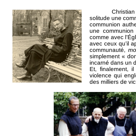
Christian est u
solitude une comm
communion authen
une communion t
comme avec l’Égli
avec ceux qu’il a
communauté,
mo
simplement « don
incarné dans un do
Et, finalement, i
violence qui englo
des milliers de v