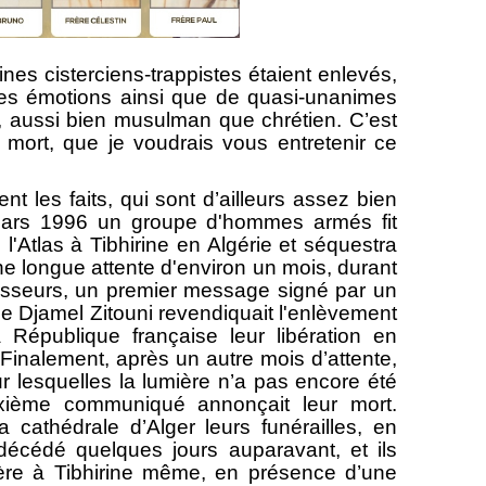
nes cisterciens-trappistes étaient enlevés,
ives émotions ainsi que de quasi-unanimes
 aussi bien musulman que chrétien. C’est
 mort, que je voudrais vous entretenir ce
s faits, qui sont d’ailleurs assez bien
mars 1996 un groupe d'hommes armés fit
'Atlas à Tibhirine en Algérie et séquestra
une longue attente d'environ un mois, durant
avisseurs, un premier message signé par un
 Djamel Zitouni revendiquait l'enlèvement
République française leur libération en
. Finalement, après un autre mois d’attente,
ur lesquelles la lumière n’a pas encore été
uxième communiqué annonçait leur mort.
 cathédrale d’Alger leurs funérailles, en
écédé quelques jours auparavant, et ils
tère à Tibhirine même, en présence d’une