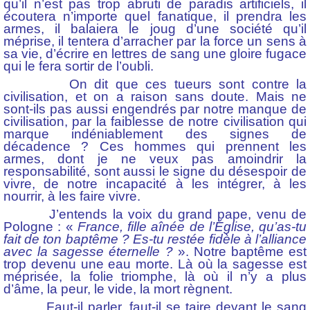
qu’il n’est pas trop abruti de paradis artificiels, il
écoutera n’importe quel fanatique, il prendra les
armes, il balaiera le joug d’une société qu’il
méprise, il tentera d’arracher par la force un sens à
sa vie, d’écrire en lettres de sang une gloire fugace
qui le fera sortir de l’oubli.
On dit que ces tueurs sont contre la
civilisation, et on a raison sans doute. Mais ne
sont-ils pas aussi engendrés par notre manque de
civilisation, par la faiblesse de notre civilisation qui
marque indéniablement des signes de
décadence ? Ces hommes qui prennent les
armes, dont je ne veux pas amoindrir la
responsabilité, sont aussi le signe du désespoir de
vivre, de notre incapacité à les intégrer, à les
nourrir, à les faire vivre.
J’entends la voix du grand pape, venu de
Pologne : «
France, fille aînée de l’Église
, qu’as-tu
fait de ton baptême ? Es-tu restée fidèle à l’alliance
avec la sagesse éternelle ?
». Notre baptême est
trop devenu une eau morte. Là où la sagesse est
méprisée, la folie triomphe, là où il n’y a plus
d’âme, la peur, le vide, la mort règnent.
Faut-il parler, faut-il se taire devant le sang