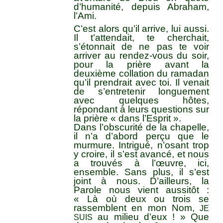
d’humanité, depuis Abraham,
l’Ami.
C’est alors qu’il arrive, lui aussi.
Il t’attendait, te cherchait,
s’étonnait de ne pas te voir
arriver au rendez-vous du soir,
pour la prière avant la
deuxième collation du ramadan
qu’il prendrait avec toi. Il venait
de s’entretenir longuement
avec quelques hôtes,
répondant à leurs questions sur
la prière « dans l’Esprit ».
Dans l’obscurité de la chapelle,
il n’a d’abord perçu que le
murmure. Intrigué, n’osant trop
y croire, il s’est avancé, et nous
a trouvés à l’œuvre, ici,
ensemble. Sans plus, il s’est
joint à nous. D’ailleurs, la
Parole nous vient aussitôt :
« Là où deux ou trois se
rassemblent en mon Nom,
JE
au milieu d’eux ! » Que
SUIS