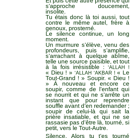
Et puis cette autre présence qui
s’approche doucement,
insolite.
Tu étais donc là toi aussi, tout
contre le même autel, frère à
genoux, prosterné.
Le silence continue, un long
moment.
Un murmure s’élève, venu des
profondeurs, puis s’amplifie,
s’arrachant à quelque abîme,
telle une source paisible, et tout
à la fois irrésistible :
‘ALLAH !
« Dieu ! »
« Le
‘ALLAH ‘AKBAR !
Tout-Grand ! » Soupir. « Dieu !
» À nouveau et encore ce
soupir, comme de l’enfant qui
se nourrit et qui ne s’arrête un
instant que pour reprendre
souffle avant d’en redemander ;
soupir de celui-là qui sait la
prière insatiable, et qui ne se
rassasie pas d’être là, tourné, si
petit, vers le Tout-Autre.
Silence. Alors tu t’es tourné