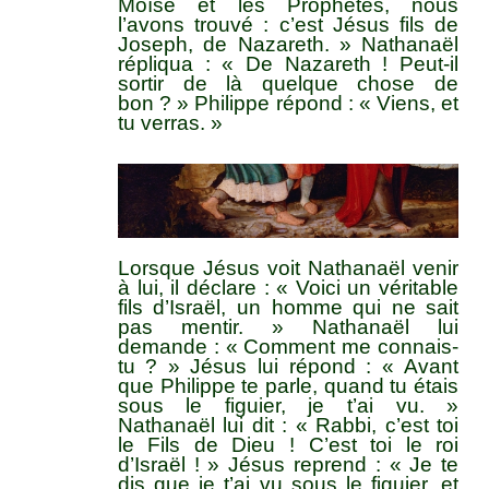
Moïse et les Prophètes, nous
l’avons trouvé : c’est Jésus fils de
Joseph, de Nazareth. » Nathanaël
répliqua : « De Nazareth ! Peut-il
sortir de là quelque chose de
bon ? » Philippe répond : « Viens, et
tu verras. »
Lorsque Jésus voit Nathanaël venir
à lui, il déclare : « Voici un véritable
fils d’Israël, un homme qui ne sait
pas mentir. » Nathanaël lui
demande : « Comment me connais-
tu ? » Jésus lui répond : « Avant
que Philippe te parle, quand tu étais
sous le figuier, je t’ai vu. »
Nathanaël lui dit : « Rabbi, c’est toi
le Fils de Dieu ! C’est toi le roi
d’Israël ! » Jésus reprend : « Je te
dis que je t’ai vu sous le figuier, et