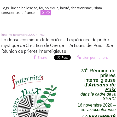
Tags :
luc de bellescize
,
foi
,
politique
,
laïcité
,
christianisme
,
islam
,
conscience
,
la france
0
lundi 16
novembre 2020
14h02
La danse cosmique de la prière - L'expérience de prière
mystique de Christian de Chergé — Artisans de Paix - 30e
Réunion de prières interreligieuse
Share
Lien permanent
e
Réunion de
30
prières
interreligieuse
d’
Artisans de
Paix
dans le cadre de la
SERIC
16 novembre 2020 –
en visioconférence
LA FRATERNITÉ