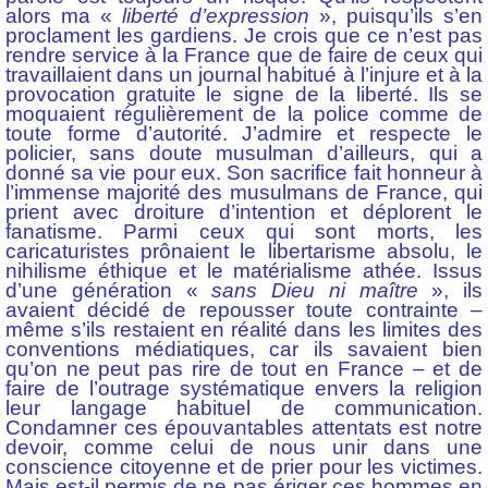
alors ma «
liberté d’expression
», puisqu’ils s’en
proclament les gardiens. Je crois que ce n’est pas
rendre service à la France que de faire de ceux qui
travaillaient dans un journal habitué à l’injure et à la
provocation gratuite le signe de la liberté. Ils se
moquaient régulièrement de la police comme de
toute forme d’autorité. J’admire et respecte le
policier, sans doute musulman d’ailleurs, qui a
donné sa vie pour eux. Son sacrifice fait honneur à
l’immense majorité des musulmans de France, qui
prient avec droiture d’intention et déplorent le
fanatisme. Parmi ceux qui sont morts, les
caricaturistes prônaient le libertarisme absolu, le
nihilisme éthique et le matérialisme athée. Issus
d’une génération «
sans Dieu ni maître
», ils
avaient décidé de repousser toute contrainte –
même s’ils restaient en réalité dans les limites des
conventions médiatiques, car ils savaient bien
qu’on ne peut pas rire de tout en France – et de
faire de l’outrage systématique envers la religion
leur langage habituel de communication.
Condamner ces épouvantables attentats est notre
devoir, comme celui de nous unir dans une
conscience citoyenne et de prier pour les victimes.
Mais est-il permis de ne pas ériger ces hommes en