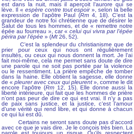
est dans la nuit, mais il aperçoit l’aurore qui se
lève. Il «
espère contre tout espoir
», selon la belle
expression de l’apôtre Paul (
Rm
4, 18). C’est la
grandeur de notre foi chrétienne que de désirer le
Salut de tous les hommes, et de « remettre notre
épée au fourreau », car «
celui qui vivra par l’épée
périra par l’épée
» (
Mt
26, 52).
C’est la splendeur du christianisme que de
prier pour ceux qui nous ont régulièrement
insultés, ou ceux qui nous donnent la mort. Je l’ai
fait moi-même, cela me permet sans doute de dire
une parole qui ne soit pas portée par la violence
ou le ressentiment. La prière empêche de tomber
dans la haine. Elle obtient la sagesse, elle donne
de «
pleurer avec ceux qui pleurent
», comme le dit
encore l’apôtre (
Rm
12, 15). Elle donne aussi la
liberté intérieure, qui fait que les hommes de prière
n’ont pas peur de dire ce qui est vrai. Il n’y a pas
de paix sans justice, et la justice, c’est l’amour
d’une vérité qui rend libre, et qui donne à chacun
ce qui lui est dû.
Certains ne seront sans doute pas d’accord
avec ce que je vais dire. Je le conçois très bien. La
parole est toujours un risque. Qu’ils respectent