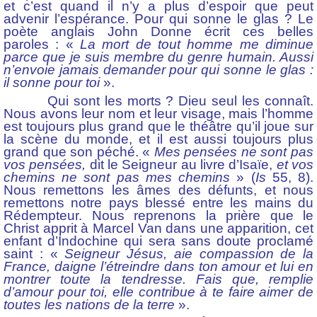
et c’est quand il n’y a plus d’espoir que peut
advenir l’espérance. Pour qui sonne le glas ? Le
poète anglais John Donne écrit ces belles
paroles : «
La mort de tout homme me diminue
parce que je suis membre du genre humain. Aussi
n’envoie jamais demander pour qui sonne le glas :
il sonne pour toi
».
Qui sont les morts ? Dieu seul les connaît.
Nous avons leur nom et leur visage, mais l’homme
est toujours plus grand que le théâtre qu’il joue sur
la scène du monde, et il est aussi toujours plus
grand que son péché. «
Mes pensées ne sont pas
vos pensées,
dit le Seigneur au livre d’Isaïe,
et vos
chemins ne sont pas mes chemins
» (
Is
55, 8).
Nous remettons les âmes des défunts, et nous
remettons notre pays blessé entre les mains du
Rédempteur. Nous reprenons la prière que le
Christ apprit à Marcel Van dans une apparition, cet
enfant d’Indochine qui sera sans doute proclamé
saint : «
Seigneur Jésus, aie compassion de la
France, daigne l’étreindre dans ton amour et lui en
montrer toute la tendresse. Fais que, remplie
d’amour pour toi, elle contribue à te faire aimer de
toutes les nations de la terre
».