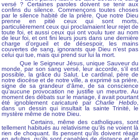
versé ? Certaines paroles doivent se tenir aux
confins du silence. Commençons toutes choses
par le silence habité de la prière. Que notre Dieu
prenne en pitié ceux qui sont morts,
particulièrement ceux qui proclamaient leur rejet de
toute foi, et aussi ceux qui ont voulu tuer au nom
de leur foi, et ont fini leurs jours dans une dernière
charge d’orgueil et de désespoir, les mains
couvertes de sang, ignorants que Dieu n’est pas
celui qui tue, mais qui prend sur lui la mort.
Que le Seigneur Jésus, unique Sauveur du
monde, par son sang versé, leur accorde, s’il est
possible, la grâce du Salut. Le cardinal, père de
notre diocèse et de notre ville, a exprimé sa prière,
signe de sa grandeur d’âme, de sa conscience
qu’aucune provocation ne justifie un meurtre. Au
moment des débats sur le mariage, il avait pourtant
été ignoblement caricaturé par
Charlie Hebdo
,
dans un dessin qui insultait la sainte Trinité, le
mystère même de notre Dieu.
Certains, même des catholiques, sont
tellement habitués au relativisme qu’ils ne voient là
rien de choquant. Ils pensent qu’ils doivent réagir
en adultes, qu’ils sont capables de distance et de