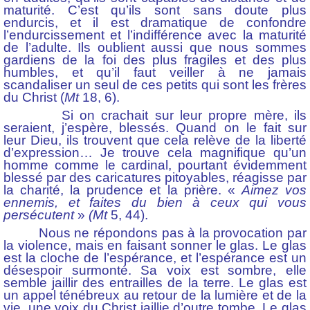
maturité. C’est qu’ils sont sans doute plus
endurcis, et il est dramatique de confondre
l’endurcissement et l’indifférence avec la maturité
de l’adulte. Ils oublient aussi que nous sommes
gardiens de la foi des plus fragiles et des plus
humbles, et qu’il faut veiller à ne jamais
scandaliser un seul de ces petits qui sont les frères
du Christ (
Mt
18, 6).
Si on crachait sur leur propre mère, ils
seraient, j’espère, blessés. Quand on le fait sur
leur Dieu, ils trouvent que cela relève de la liberté
d’expression… Je trouve cela magnifique qu’un
homme comme le cardinal, pourtant évidemment
blessé par des caricatures pitoyables, réagisse par
la charité, la prudence et la prière. «
Aimez vos
ennemis
, et faites du bien à ceux qui vous
persécutent
»
(Mt
5, 44).
Nous ne répondons pas à la provocation par
la violence, mais en faisant sonner le glas. Le glas
est la cloche de l’espérance, et l’espérance est un
désespoir surmonté. Sa voix est sombre, elle
semble jaillir des entrailles de la terre. Le glas est
un appel ténébreux au retour de la lumière et de la
vie, une voix du Christ jaillie d’outre tombe. Le glas