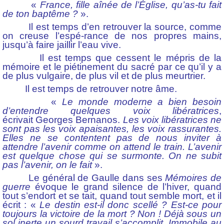
«
France, fille aînée de l’Église, qu’as-tu fait
de ton baptême ?
».
Il est temps d’en retrouver la source, comme
on creuse l’espé-rance de nos propres mains,
jusqu’à faire jaillir l’eau vive.
Il est temps que cessent le mépris de la
mémoire et le piétinement du sacré par ce qu’il y a
de plus vulgaire, de plus vil et de plus meurtrier.
Il est temps de retrouver notre âme.
«
Le monde moderne a bien besoin
d’entendre quelques voix libératrices
,
écrivait Georges Bernanos.
Les voix libératrices ne
sont pas les voix apaisantes, les voix rassurantes.
Elles ne se contentent pas de nous inviter à
attendre l’avenir comme on attend le train. L’avenir
est quelque chose qui se surmonte. On ne subit
pas l’avenir, on le fait
».
Le général de Gaulle dans ses
Mémoires de
guerre
évoque le grand silence de l’hiver, quand
tout s’endort et se tait, quand tout semble mort, et il
écrit : «
Le destin est-il donc scellé ? Est-ce pour
toujours la victoire de la mort ? Non ! Déjà sous un
sol inerte un sourd travail s’accomplit. Immobile au