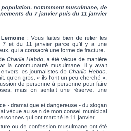
a population, notamment musulmane, de
énements du 7 janvier puis du 11 janvier
emoine
: Vous faites bien de relier les
7 et du 11 janvier parce qu’il y a une
 eux, qui a consacré une forme de fracture.
de
Charlie Hebdo
, a été vécue de manière
 par la communauté musulmane. Il y avait
 envers les journalistes de
Charlie Hebdo
.
it, qu’en gros, «
ils l’ont un peu cherché »
.
iscussion de personne à personne pour faire
oses, mais on sentait une réserve, une
e - dramatique et dangereuse - du slogan
je l’ai vécue au sein de mon conseil municipal
ersonnes qui ont marché le 11 janvier.
re ou de confession musulmane ont été