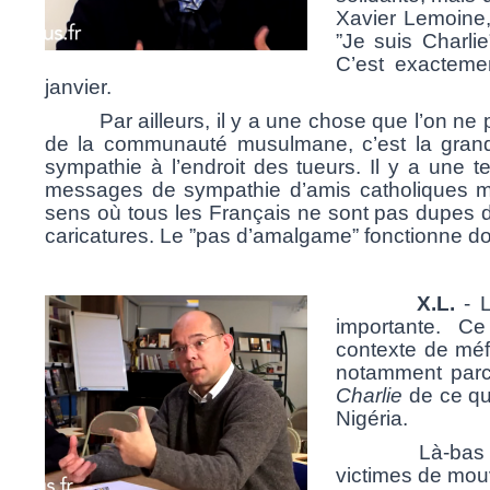
Xavier Lemoine,
”
Je suis Charlie
C’est exactemen
janvier.
Par ailleurs, il y a une chose que l’on ne per
de la communauté musulmane, c’est la grand
sympathie à l’endroit des tueurs. Il y a une t
messages de sympathie d’amis catholiques m
sens où tous les Français ne sont pas dupes d
caricatures. Le
”pas d’amalgame”
fonctionne do
X.L.
- L
importante. C
contexte de mé
notamment parce
Charlie
de ce qu
Nigéria.
Là-bas il y a
victimes de mou