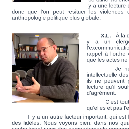
y a une lecture 
donc que l’on peut resituer les violence
anthropologie politique plus globale.
X.L.
- À la 
y a un clerg
l’excommunicati
rappel à l’ordre
que les actes ne 
Je ne contes
intellectuelle d
ils ne peuvent 
lecture qu’il sou
d’agrément.
C’est toute la
qu’elles et pas 
Il y a un autre facteur important, qui est 
des fidèles. Nous voyons bien, dans nos qua
souhaitaient avoir des comportements personne