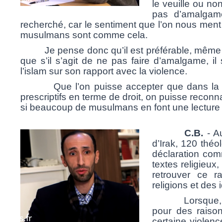
le veuille ou non
pas d’amalga
recherché, car le sentiment que l’on nous ment
musulmans sont comme cela.
Je pense donc qu’il est préférable, même si l
que s’il s’agit de ne pas faire d’amalgame, il 
l’islam sur son rapport avec la violence.
Que l’on puisse accepter que dans la lect
prescriptifs en terme de droit, on puisse reconna
si beaucoup de musulmans en font une lecture 
C.B.
-
A
d’Irak, 120 thé
déclaration com
textes religieux
retrouver ce r
religions et des 
Lorsque, 
pour des raison
certaine violenc