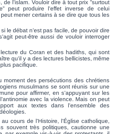
, de l’islam. Vouloir dire à tout prix ”
surtout
me”
peut produire l’effet inverse de celui
 peut mener certains à se dire que tous les
e débat n’est pas facile, de pouvoir dire
s’agit peut-être aussi de vouloir interroger
ure du Coran et des hadiths, qui sont
ître qu’il y a des lectures bellicistes, même
plus pacifique.
u moment des persécutions des chrétiens
ologiens musulmans se sont réunis sur une
mune pour affirmer, en s’appuyant sur les
, l’antinomie avec la violence. Mais on peut
apport aux textes dans l’ensemble
des
idéologies.
au cours de l’Histoire, l’Église catholique,
s souvent très politiques, cautionne une
e, par exemple vis-à-vis des protestants, il