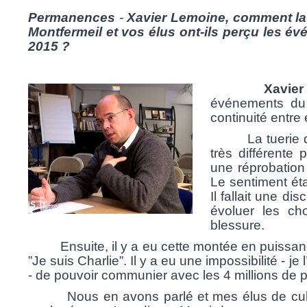
Permanences
-
Xavier Lemoine, comment l
Montfermeil et vos élus ont-ils perçu les év
2015 ?
Xavier L
événements du 
continuité entre
La tuerie 
très différente
une réprobation
Le sentiment éta
Il fallait une d
évoluer les ch
blessure.
Ensuite, il y a eu cette montée en puissanc
”
Je suis Charlie”
. Il y a eu une impossibilité - 
- de pouvoir communier avec les 4 millions de p
Nous en avons parlé et mes élus de cultu