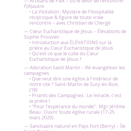
— Artisans de Paix – ou le désir de rencontrer
l'(A)autre
• La Visitation : Mystère de l'hospitalité
réciproque & figure de toute vraie
rencontre – avec Christian de Chergé
— Cœur Eucharistique de Jésus – Élévations de
Sophie Prouvier
• Introduction aux ÉLÉVATIONS sur la
prière au Cœur Eucharistique de Jésus
• Qu'est-ce que le culte du Cœur
Eucharistique de Jésus ?
— Adoration Saint Martin – Ré-évangéliser les
campagnes
• Que veut dire une église à l'intérieur de
notre cité ? Saint-Martin de Sury-ès-Bois
(18)
• Priants des Campagnes : Le miracle, c'est
la prière !
• "Pour l'espérance du monde" : Mgr Jérôme
Beau : Ouvrir toute église rurale (17-25
mars 2020)
— Sanctuaire naturel en Pays Fort (Berry) – Île