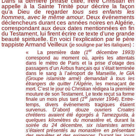
Dans la dernière phrase citée, frère Christian en
appelle à la Sainte Trinité pour décrire la façon
qu’a Dieu de regarder
tous ses enfants les
hommes, avec le même amour
. Deux événements
déclencheurs durant ces années noires en Algérie,
correspondant aux deux dates mentionnées en fin
du Testament, lui firent écrire ce texte d’une grande
beauté spirituelle. En voici l’explication par le père
trappiste Armand Veilleux
:
(je souligne par les italiques)
er
« La première date
(1
décembre 1993)
correspond au moment où, après les attentats
dans le métro de Paris et la prise d’otage des
passagers d’un Airbus français qui s’était terminée
dans le sang à l’aéroport de Marseille,
le GIA
(Groupe islamiste armé) demandait à tous les
étrangers de quitter l’Algérie
, les menaçant de
mort
.
C’est le jour où Christian rédigea la première
mouture de son Testament. Le texte reçut sa forme
er
finale un mois plus tard
(1
janvier 1994)
. Entre-
temps, divers événements tragiques étaient
survenus. D’abord
douze ouvriers Croates
chrétiens avaient été égorgés à Tamezguida, à
quelques kilomètres du monastère
et, durant la
soirée du 24 décembre, six islamistes armés
s’étaient présentés au monastère en présentant
des requêtes et des exigences
. Durant les jours