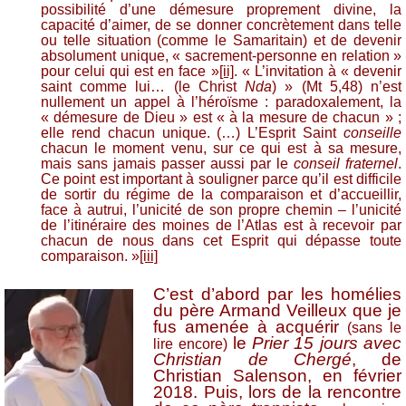
possibilité d’une démesure proprement divine, la
capacité d’aimer, de se donner concrètement dans telle
ou telle situation (comme le Samaritain) et de devenir
absolument unique, « sacrement-personne en relation »
pour celui qui est en face »
[ii]
. « L’invitation à « devenir
saint comme lui… (le Christ
Nda
) » (Mt 5,48) n’est
nullement un appel à l’héroïsme : paradoxalement, la
« démesure de Dieu » est « à la mesure de chacun » ;
elle rend chacun unique. (…) L’Esprit Saint
conseille
chacun le moment venu, sur ce qui est à sa mesure,
mais sans jamais passer aussi par le
conseil fraternel
.
Ce point est important à souligner parce qu’il est difficile
de sortir du régime de la comparaison et d’accueillir,
face à autrui, l’unicité de son propre chemin – l’unicité
de l’itinéraire des moines de l’Atlas est à recevoir par
chacun de nous dans cet Esprit qui dépasse toute
comparaison. »
[iii]
C’est d’abord par les homélies
du père Armand Veilleux que je
fus amenée à acquérir
(sans le
le
Prier 15 jours avec
lire encore)
Christian de Chergé
, de
Christian Salenson, en février
2018. Puis, lors de la rencontre