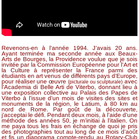
Revenons-en à l’année 1994. J’avais 20 ans.
Ayant terminée ma seconde année aux Beaux-
Arts de Bourges, la Providence voulue que je sois
invitée par la Commission Européenne pour l’Art et
la Culture à représenter la France parmi des
étudiants en art venus de différents pays d’Europe,
pour réaliser une œuvre
avec
(picturale ou sculpturale)
l’Academia di Belle Arti de Viterbo, donnant lieu à
une exposition collective au Palais des Papes de
Viterbo à l’issue d’un mois de visites des sites et
monuments de la région, le Latium, à 80 km au
nord de Rome. Par goût de la découverte,
j’acceptai le défi. Pendant deux mois, à l’aide d’une
méthode des années 50, je m’initiai à l’italien. On
me paya tous les frais en échange de quoi je pris
des photographies tout au long de ce mois d’août
et fis un diaporama compte-rendu au Rotary-Club