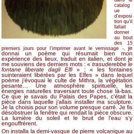
catalog
ue
d’exposi
tion qu’il
fallait
donner
au bout
des 15
je
premiers jours pour l’imprimer avant le vernissage -,
donnai un poème qui résumait bien mon
expérience des lieux, traduit en italien, et dont je
me souviens des derniers mots : «
trasuderebbe le
fontane liberate dagli Elfi
» ; « les fontaines
suinteraient libérées par les Elfes » dans lequel
poème j’évoquai le culte de Mithra, la végétation
pesante… Une atmosphère spirituelle, les
énergies naturelles traversant toute chose là-bas.
Ce que je savais du Palais des Papes, c’était la
pièce dans laquelle j’allais installer ma sculpture.
Je la choisis pour son volume presque carré. Je fis
désobstruer la fenêtre qui rendait la pièce obscure.
La lumière du soleil et le bruit de l’eau s’y
engouffrèrent.
On installa la demi-vasque de pierre volcanique au