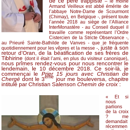
de ce père trappiste
– le moine
Armand Veilleux est abbé émérite de
l’abbaye Notre-Dame de Scourmont
(Chimay), en Belgique -, présent toute
l’année 2018 au siège de l’Alliance
InterMonastère - au Conseil duquel il
travaille comme représentant l’Ordre
Cistercien de la Stricte Observance -,
au Prieuré Sainte-Bathilde de Vanves - que je fréquente
, juste à son
quotidiennement pour les vêpres et la messe -
retour d’Oran, de la béatification de ses frères de
Tibhirine
,
(dont il était l’ami, en plus du visiteur canonique)
nous prîmes rendez-vous pour nous rencontrer le
lendemain, le 10 décembre 2018. Ce soir-là, je
commençai le
Prier 15 jours avec Christian de
ème
Chergé
dont le 3
jour me bouleversa, chapitre
intitulé par Christian Salenson
Chemin de croix
:
« Et si
nous
parlions
de la croix
? me
demandait
récemmen