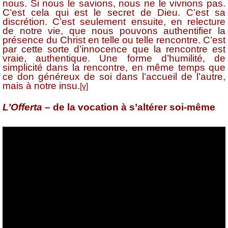
nous. Si nous le savions, nous ne le vivrions pas.
C’est cela qui est le secret de Dieu. C’est sa
discrétion. C’est seulement ensuite, en relecture
de notre vie, que nous pouvons authentifier la
présence du Christ en telle ou telle rencontre. C’est
par cette sorte d’innocence que la rencontre est
vraie, authentique. Une forme d’humilité, de
simplicité dans la rencontre, en même temps que
ce don généreux de soi dans l’accueil de l’autre,
mais à notre insu.
[v]
L’Offerta
– de la vocation à s’altérer soi-même