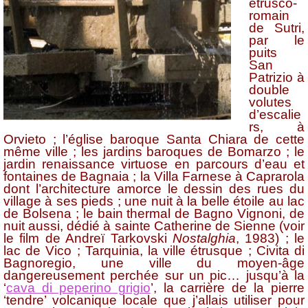
étrusco-
romain
de Sutri,
par le
puits
San
Patrizio à
double
volutes
d’escalie
rs, à
Orvieto ; l’église baroque Santa Chiara de cette
même ville ; les jardins baroques de Bomarzo ; le
jardin renaissance virtuose en parcours d’eau et
fontaines de Bagnaia ; la Villa Farnese à Caprarola
dont l’architecture amorce le dessin des rues du
village à ses pieds ; une nuit à la belle étoile au lac
de Bolsena ; le bain thermal de Bagno Vignoni, de
nuit aussi, dédié à sainte Catherine de Sienne (voir
le film de Andreï Tarkovski
Nostalghia
, 1983) ; le
lac de Vico ; Tarquinia, la ville étrusque ; Civita di
Bagnoregio, une ville du moyen-âge
dangereusement perchée sur un pic… jusqu’à la
‘
cava di peperino grigio
’, la carrière de la pierre
‘tendre’ volcanique locale que j’allais utiliser pour