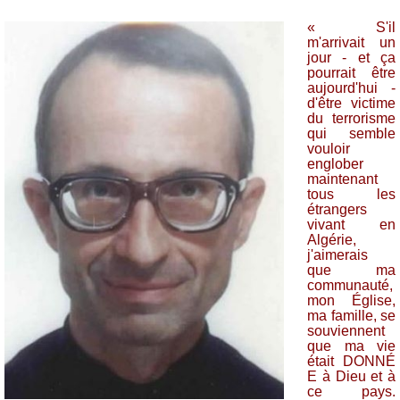
« S'il
m'arrivait un
jour - et ça
pourrait être
aujourd'hui -
d'être victime
du terrorisme
qui semble
vouloir
englober
maintenant
tous les
étrangers
vivant en
Algérie,
j'aimerais
que ma
communauté,
mon Église,
ma famille, se
souviennent
que ma vie
était DONNÉ
E à Dieu et à
ce pays.