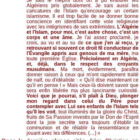
Je sais le mépris dont on a pu entourer les
Algériens pris globalement. Je sais aussi les
caricatures de l'Islam qu'encourage un certain
islamisme. Il est trop facile de se donner bonne
conscience en identifiant cette voie religieuse
avec les intégrismes de ses extrémistes.
L'Algérie
et l'Islam, pour moi, c'est autre chose, c'est un
corps et une âme
. Je l'ai assez proclamé, je
crois, au vu et au su de
ce que j'en ai reçu, y
retrouvant si souvent ce droit fil conducteur de
l'Évangile appris aux genoux de ma mère
, ma
toute première Église.
Précisément en Algérie,
et, déjà, dans le respect des croyants
musulmans
. Ma mort, évidemment, paraîtra
donner raison à ceux qui m'ont rapidement traité
de naïf, ou d'idéaliste : « Qu'il dise maintenant ce
qu'il en pense ! » Mais ceux-là doivent savoir que
sera enfin libérée ma plus lancinante curiosité.
Voici que je pourrai, s'il plaît à Dieu, plonger
mon regard dans celui du Père pour
contempler avec Lui ses enfants de l'Islam tels
qu'Il les voit
, tout illuminés de la gloire du Christ,
fruits de Sa Passion investis par le Don de l'Esprit
dont la joie secrète sera toujours d'établir la
communion et de rétablir la ressemblance en
jouant avec les différences. (…) »