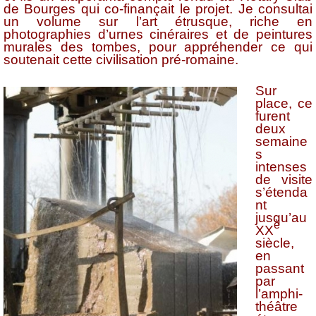
de Bourges qui co-finançait le projet. Je consultai
un volume sur l’art étrusque, riche en
photographies d’urnes cinéraires et de peintures
murales des tombes, pour appréhender ce qui
soutenait cette civilisation pré-romaine.
Sur
place, ce
furent
deux
semaine
s
intenses
de visite
s’étenda
nt
jusqu’au
è
XX
siècle,
en
passant
par
l’amphi-
théâtre