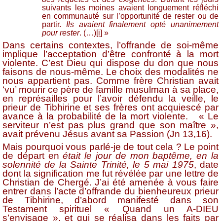
suivants les moines avaient longuement réfléchi
en communauté sur l’opportunité de rester ou de
partir.
Ils avaient finalement opté unanimement
pour rester
. (…)
[i]
»
Dans certains contextes, l’offrande de soi-même
implique l’acceptation d’être confronté à la mort
violente. C’est Dieu qui dispose du don que nous
faisons de nous-même. Le choix des modalités ne
nous appartient pas. Comme frère Christian avait
‘vu’ mourir ce père de famille musulman à sa place,
en représailles pour l’avoir défendu la veille, le
prieur
de Tibhirine et ses frères ont acquiescé par
avance à la probabilité de la mort violente. « Le
serviteur n’est pas plus grand que son maître »,
avait prévenu Jésus avant sa Passion (Jn 13,16).
Mais pourquoi vous parlé-je de tout cela ? Le point
de départ en
était le jour de mon baptême, en la
solennité de la Sainte Trinité, le 5 mai 1975
, date
dont la signification me fut révélée par une lettre de
Christian de Chergé. J’ai été amenée à vous faire
entrer dans l’acte d’offrande du bienheureux prieur
de Tibhirine, d’abord manifesté dans son
Testament spirituel « Quand un A-DIEU
s’envisage », et qui se réalisa dans les faits par