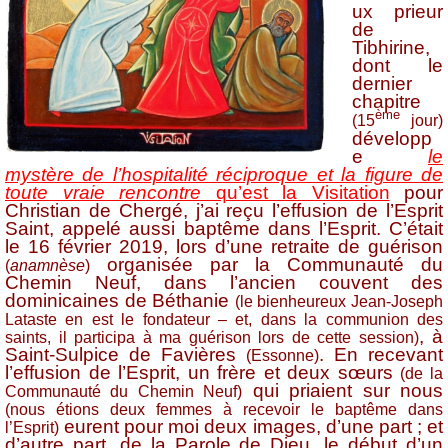
ux prieur
de
Tibhirine,
dont le
dernier
chapitre
ème
(15
jour)
développ
e
le
mystère de l’hospitalité réciproque et la figure de
toute vraie rencontre
qu’est la Visitation
pour
Christian de Chergé, j’ai reçu l’effusion de l’Esprit
Saint, appelé aussi baptême dans l’Esprit. C’était
le 16 février 2019, lors d’une retraite de guérison
organisée par la Communauté du
(
anamnèse
)
Chemin Neuf, dans l’ancien couvent des
dominicaines de Béthanie
(le bienheureux Jean-Joseph
Lataste en est le fondateur – et, dans la communion des
, à
saints, il participa à ma guérison lors de cette session)
Saint-Sulpice de Favières
. En recevant
(Essonne)
l’effusion de l’Esprit, un frère et deux sœurs
(de la
qui priaient sur nous
Communauté du Chemin Neuf)
(nous étions deux femmes à recevoir le baptême dans
eurent pour moi deux images, d’une part ; et
l’Esprit)
d’autre part, de la Parole de Dieu, le début d’un