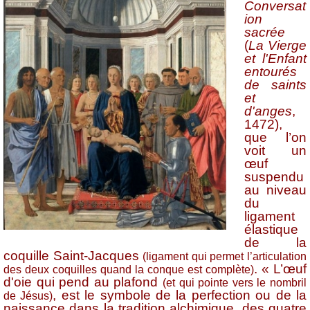
Conversat
ion
sacrée
(
La Vierge
et l'Enfant
entourés
de saints
et
d'anges
,
1472),
que l’on
voit un
œuf
suspendu
au niveau
du
ligament
élastique
de la
coquille Saint-Jacques
(ligament qui permet l’articulation
. « L’œuf
des deux coquilles quand la conque est complète)
d'oie qui pend au plafond
(et qui pointe vers le nombril
, est le symbole de la perfection ou de la
de Jésus)
naissance dans la tradition alchimique, des quatre