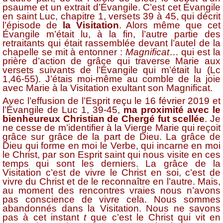
psaume et un extrait d’Évangile. C’est cet Évangile
en saint Luc, chapitre 1, versets 39 à 45, qui décrit
l’épisode de
la Visitation
. Alors même que cet
Évangile m’était lu, à la fin, l’autre partie des
retraitants qui était rassemblée devant l’autel de la
chapelle se mit à entonner :
Magnificat
… qui est la
prière d’action de grâce qui traverse Marie aux
versets suivants de l’Évangile qui m’était lu (Lc
1,46-55). J’étais moi-même au comble de la joie
avec Marie à la Visitation exultant son Magnificat.
Avec l’effusion de l’Esprit reçu le 16 février 2019 et
l’Évangile de Luc 1, 39-45,
ma proximité avec le
bienheureux Christian de Chergé fut scellée
. Je
ne cesse de m’identifier à la Vierge Marie qui reçoit
grâce sur grâce de la part de Dieu. La grâce de
Dieu qui forme en moi le Verbe, qui incarne en moi
le Christ, par son Esprit saint qui nous visite en ces
temps qui sont les derniers. La grâce de la
Visitation c’est de vivre le Christ en soi, c’est de
vivre du Christ et de le reconnaître en l’autre. Mais,
au moment des rencontres vraies nous n’avons
pas conscience de vivre cela. Nous sommes
abandonnés dans la Visitation. Nous ne savons
pas à cet instant
t
que c’est le Christ qui vit en