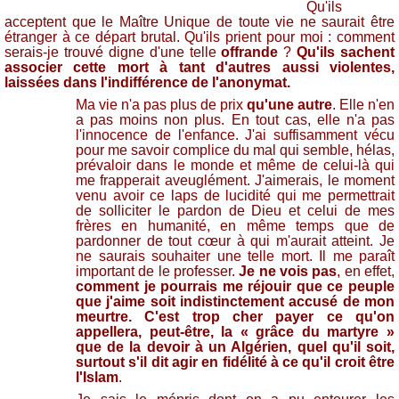
Qu'ils
acceptent que le Maître Unique de toute vie ne saurait être
étranger à ce départ brutal. Qu'ils prient pour moi : comment
serais-je trouvé digne d'une telle
offrande
?
Qu'ils sachent
associer cette mort à tant d'autres aussi violentes,
laissées dans l'indifférence de l'anonymat.
Ma vie n'a pas plus de prix
qu'une autre
. Elle n'en
a pas moins non plus. En tout cas, elle n'a pas
l'innocence de l'enfance. J'ai suffisamment vécu
pour me savoir complice du mal qui semble, hélas,
prévaloir dans le monde et même de celui-là qui
me frapperait aveuglément. J'aimerais, le moment
venu avoir ce laps de lucidité qui me permettrait
de solliciter le pardon de Dieu et celui de mes
frères en humanité, en même temps que de
pardonner de tout cœur à qui m'aurait atteint. Je
ne saurais souhaiter une telle mort. Il me paraît
important de le professer.
Je ne vois pas
, en effet,
comment je pourrais me réjouir que ce peuple
que j'aime soit indistinctement accusé de mon
meurtre. C'est trop cher payer ce qu'on
appellera, peut-être, la « grâce du martyre »
que de la devoir à un Algérien, quel qu'il soit,
surtout s'il dit agir en fidélité à ce qu'il croit être
l'Islam
.