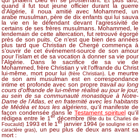
qui priaient Dieu en se prosternant. Et plus tard,
quand il fut tout jeune officier durant la guerre
d’Algérie, il noua amitié avec Mohammed, un
arabe musulman, père de dix enfants qui lui sauva
la vie en le défendant devant l’agressivité de
certains de ses frères musulmans. Mohammed, le
lendemain de cette altercation, fut retrouvé égorgé
près de son puits. Ce n’est que bien des années
plus tard que Christian de Chergé commença à
s’ouvrir de cet événement-source de son amour
pour l’islam et de sa vocation à donner sa vie pour
l’Algérie. Dans le sacrifice de sa vie de
Mohammed, frère Christian y vit l’offrande du Christ
lui-même, mort pour lui
. Le meurtre
(frère Christian)
de son ami musulman est en correspondance
intime et profonde avec son propre
travail au long
cours d’offrande de lui-même réalisé au jour le jour,
au sein de sa communauté monastique à Notre-
Dame de l’Atlas, et en fraternité avec les habitants
de Médéa et tous les algériens
, qu’il manifeste de
façon condensée dans le
Testament spirituel
qu’il
er
rédigea entre le 1
décembre
(fête du bx Charles de
er
1993 et le 1
janvier 1994
Foucauld)
(je souligne ici en
, un peu plus de deux ans avant sa
caractère gras)
mort :