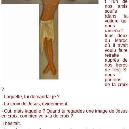
t l’un de
nos amis
soufis
(dans la
voiture qui
nous
ramenait
tous deux
du Maroc
où il avait
voulu faire
retraite
auprès de
nos frères
de Fès). Si
nous
parlions
de la croix
?
- Laquelle, lui demandai-je ?
- La croix de Jésus, évidemment.
- Oui, mais laquelle ? Quand tu regardes une image de Jésus
en croix, combien vois-tu de croix ?
Il hésitait.