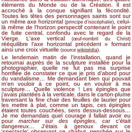
éléments du Monde ou de la Création. Il est
accroché à la conque signifiant la fécondité.
Toutes les têtes des personnages saints sont sur
un même axe horizontal
, celui-
(principe d’isocéphalie)
là même de l'horizon perspectif contenant le point
de fuite central, confondu avec le regard de la
Vierge. L'axe vertical
(œuf-nombril du Christ)
rééquilibre l'axe horizontal précédent » formant
ainsi une croix virtuelle
.
(source
wikipédia
)
Le lendemain matin de l’installation, quand je
retournai auprès de la sculpture installée pour la
photographier, quelle ne fut pas ma surprise
horrifiée de constater ce que je pris d’abord pour
du vandalisme… Me demandant bien qui pouvait
m’en vouloir à ce point, ou en vouloir à ma
sculpture… Quelle violence ! Les épingles que
j’avais plantées à la verticale, dans le carton-plume
traversant la fine chair des feuilles de laurier pour
les mettre à plat, comme un tapis, ces épingles
étaient toutes couchées, sens dessus-dessous…
Je me demandais quel courage il fallait avoir eu
pour
marcher sur des épingles
, car c’était
dangereux… J’étais à genoux devant ce
‘spectacle’ observant ce chahut, penchée sur le