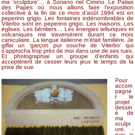
ma ‘sculpture’… à Soriano nel Cimino. Le Palais
des Papes où nous allions faire l’exposition
collective à la fin de ce mois d’août 1994 est en
peperino grigio. Les fontaines indénombrables de
Viterbo sont en peperino grigio. Les maisons. Les
églises. Les bénitiers… Les énergies telluriques et
volcaniques me traversèrent durant ce mois
caniculaire. La langue italienne m’était familière. Je
giflai un ‘garçon pur souche de Viterbo’ qui
s’approcha trop près de moi dans une de ses rues.
Et photographiai un groupe d’enfants qui
acceptèrent de cesser leurs jeux le temps de la
prise de vue.
Pour
accom
pagne
r le
projet
dessin
é de
ma
sculpt
ure,
-
dans le