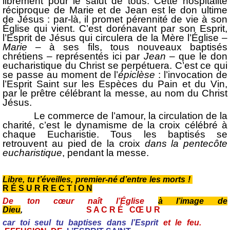
librement pour le salut de tous. Cette hospitalité
réciproque de Marie et de Jean est le don ultime
de Jésus : par-là, il promet pérennité de vie à son
Église qui vient. C’est dorénavant par son Esprit,
l’Esprit de Jésus qui circulera de la Mère l’Église –
Marie
– à ses fils, tous nouveaux baptisés
chrétiens – représentés ici par
Jean
– que le don
eucharistique du Christ se perpétuera. C’est ce qui
se passe au moment de l’
épiclèse
: l’invocation de
l’Esprit Saint sur les Espèces du Pain et du Vin,
par le prêtre célébrant la messe, au nom du Christ
Jésus.
Le commerce de l’amour, la circulation de la
charité, c’est le dynamisme de la croix célébré à
chaque Eucharistie. Tous les baptisés se
retrouvent au pied de la croix
dans la pentecôte
eucharistique
, pendant la messe.
Libre, tu t’éveilles, premier-né d’entre les morts !
R É S U R R E C T I O N
De ton cœur naît l’Église
à l’image de
Dieu
,
S A C R É CŒ U R
car toi seul tu baptises dans l’Esprit
et le feu.