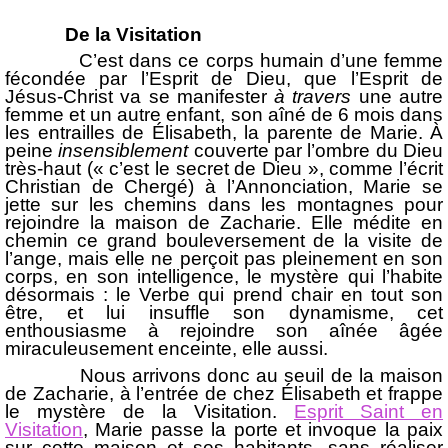
De la Visitation
C’est dans ce corps humain d’une femme
fécondée par l’Esprit de Dieu, que l’Esprit de
Jésus-Christ va se manifester
à travers
une autre
femme et un autre enfant, son aîné de 6 mois dans
les entrailles de Élisabeth, la parente de Marie. À
peine
insensiblement
couverte par l’ombre du Dieu
très-haut (« c’est le secret de Dieu », comme l’écrit
Christian de Chergé) à l’Annonciation, Marie se
jette sur les chemins dans les montagnes pour
rejoindre la maison de Zacharie. Elle médite en
chemin ce grand bouleversement de la visite de
l’ange, mais elle ne perçoit pas pleinement en son
corps, en son intelligence, le mystère qui l’habite
désormais : le Verbe qui prend chair en tout son
être, et lui insuffle son dynamisme, cet
enthousiasme à rejoindre son aînée âgée
miraculeusement enceinte, elle aussi.
Nous arrivons donc au seuil de la maison
de Zacharie, à l’entrée de chez Élisabeth et frappe
le mystère de la Visitation.
Esprit Saint en
Visitation
, Marie passe la porte et invoque la paix
sur cette maison et ses habitants, sans réaliser