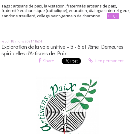
Tags :
artisans de paix
,
la visitation
,
fraternités artisans de paix
,
fraternité eucharistique (catholique)
,
éducation
,
dialogue interreligieux
,
sandrine treuillard
,
collège saint-germain de charonne
0
jeudi 18
mars 2021
11h24
Exploration de la voie unitive – 5 - 6 et 7ème Demeures
spirituelles d'Artisans de Paix
Share
Lien permanent