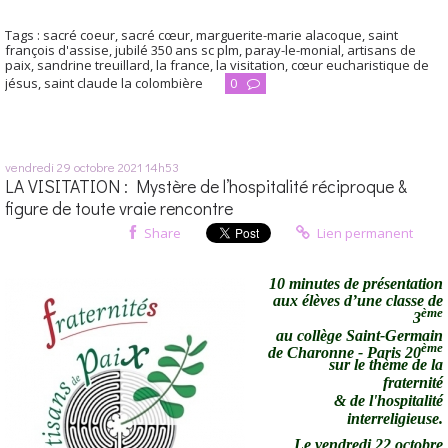
Tags :
sacré coeur
,
sacré cœur
,
marguerite-marie alacoque
,
saint
françois d'assise
,
jubilé 350 ans sc plm
,
paray-le-monial
,
artisans de
paix
,
sandrine treuillard
,
la france
,
la visitation
,
cœur eucharistique de
jésus
,
saint claude la colombière
0
vendredi 29
octobre 2021
14h53
LA VISITATION : Mystère de l’hospitalité réciproque &
figure de toute vraie rencontre
Share
Lien permanent
10 minutes de présentation
aux élèves d’une classe de
ème
3
au collège Saint-Germain
ème
de Charonne - Paris 20
sur le thème de la
fraternité
& de l'hospitalité
interreligieuse.
Le vendredi 22 octobre