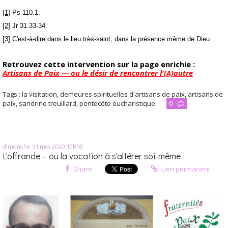
[1]
Ps 110.1.
[2]
Jr 31.33-34.
[3]
C'est-à-dire dans le lieu très-saint, dans la présence même de Dieu.
Retrouvez cette intervention sur la page enrichie :
Artisans de Paix — ou le désir de rencontrer l'(A)autre
Tags :
la visitation
,
demeures spirituelles d'artisans de paix
,
artisans de
paix
,
sandrine treuillard
,
pentecôte eucharistique
0
dimanche 31
mai 2020
15h18
L'offrande – ou la vocation à s'altérer soi-même
Share
Lien permanent