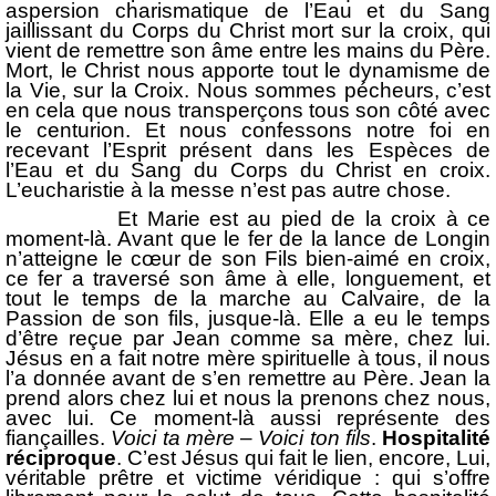
aspersion charismatique de l’Eau et du Sang
jaillissant du Corps du Christ mort sur la croix, qui
vient de remettre son âme entre les mains du Père.
Mort, le Christ nous apporte tout le dynamisme de
la Vie, sur la Croix. Nous sommes pécheurs, c’est
en cela que nous transperçons tous son côté avec
le centurion. Et nous confessons notre foi en
recevant l’Esprit présent dans les Espèces de
l’Eau et du Sang du Corps du Christ en croix.
L’eucharistie à la messe n’est pas autre chose.
Et Marie est au pied de la croix à ce
moment-là. Avant que le fer de la lance de Longin
n’atteigne le cœur de son Fils bien-aimé en croix,
ce fer a traversé son âme à elle, longuement, et
tout le temps de la marche au Calvaire, de la
Passion de son fils, jusque-là. Elle a eu le temps
d’être reçue par Jean comme sa mère, chez lui.
Jésus en a fait notre mère spirituelle à tous, il nous
l’a donnée avant de s’en remettre au Père. Jean la
prend alors chez lui et nous la prenons chez nous,
avec lui. Ce moment-là aussi représente des
fiançailles.
Voici ta mère
–
Voici ton fils
.
Hospitalité
réciproque
. C’est Jésus qui fait le lien, encore, Lui,
véritable prêtre et victime véridique : qui s’offre