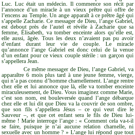
Luc. Luc était un médecin. Il commence son récit par
l’annonce d’un miracle à un vieux prêtre qui offre de
l’encens au Temple. Un ange apparaît à ce prêtre âgé qui
s’appelle Zacharie. Ce messager de Dieu, l’ange Gabriel,
est debout près de l’autel et révèle à Zacharie que sa
femme, Élisabeth, va tomber enceinte alors qu’elle est,
elle aussi, âgée. Tous les deux n’avaient pas pu avoir
d’enfant durant leur vie de couple. Le miracle
qu’annonce l’ange Gabriel est donc celui de la venue
d’un enfant pour ce vieux couple stérile : un garçon qui
s’appellera Jean.
Ce même messager de Dieu, l’ange Gabriel, va
apparaître 6 mois plus tard à une jeune femme, vierge,
qui n’a pas connu d’homme charnellement. L’ange rentre
chez elle et lui annonce que là, elle va tomber enceinte
miraculeusement, de Dieu. Vous imaginez comme Marie,
c’est son nom, est bouleversée quand l’ange débarque
chez elle et lui dit que Dieu
va la couvrir de son ombre
,
que
son fils s’appellera Jésus
– ce qui veut dire le
Sauveur –, et que cet enfant sera le fils de Dieu lui-
même ! Marie interroge l’ange : « Comment cela va-t-il
se faire, puisque je n’ai aucune relation charnelle, ni
sexuelle avec un homme ? » L’ange lui répond que tout