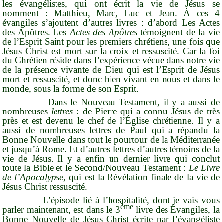
les évangélistes, qui ont écrit la vie de Jésus se
nomment : Matthieu, Marc, Luc et Jean. À ces 4
évangiles s’ajoutent d’autres livres : d’abord
Les Actes
des Apôtres
. Les
Actes des Apôtres
témoignent de la vie
de l’Esprit Saint pour les premiers chrétiens, une fois que
Jésus Christ est mort sur la croix et ressuscité. Car la foi
du Chrétien réside dans l’expérience vécue dans notre vie
de la présence vivante de Dieu qui est l’Esprit de Jésus
mort et ressuscité, et donc bien vivant en nous et dans le
monde, sous la forme de son Esprit.
Dans le Nouveau Testament, il y a aussi de
nombreuses
lettres
: de Pierre qui a connu Jésus de très
près et est devenu le chef de l’Église chrétienne. Il y a
aussi de nombreuses lettres de Paul qui a répandu la
Bonne Nouvelle dans tout le pourtour de la Méditerranée
et jusqu’à Rome. Et d’autres lettres d’autres témoins de la
vie de Jésus. Il y a enfin un dernier livre qui conclut
toute la Bible et le Second/Nouveau Testament :
Le Livre
de l’Apocalypse
, qui est la Révélation finale de la vie de
Jésus Christ ressuscité.
L’épisode lié à l’
hospitalité,
dont je vais vous
ème
parler maintenant, est dans le 3
livre des Évangiles, la
Bonne Nouvelle de Jésus Christ
écrite par l’évangéliste