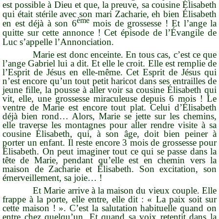
est possible à Dieu et que, la preuve, sa cousine Élisabeth
qui était stérile avec son mari Zacharie, eh bien Élisabeth
ème
en est déjà à son 6
mois de grossesse ! Et l’ange la
quitte sur cette annonce ! Cet épisode de l’Évangile de
Luc s’appelle
l’Annonciation
.
Marie est donc enceinte. En tous cas, c’est ce que
l’ange Gabriel lui a dit. Et elle le croit. Elle est remplie de
l’Esprit de Jésus en elle-même. Cet Esprit de Jésus qui
n’est encore qu’un tout petit haricot dans ses entrailles de
jeune fille, la pousse à aller voir sa cousine Élisabeth qui
vit, elle, une grossesse miraculeuse depuis 6 mois ! Le
ventre de Marie est encore tout plat. Celui d’Élisabeth
déjà bien rond… Alors, Marie se jette sur les chemins,
elle traverse les montagnes pour aller rendre visite à sa
cousine Élisabeth, qui, à son âge, doit bien peiner à
porter un enfant. Il reste encore 3 mois de grossesse pour
Élisabeth. On peut imaginer tout ce qui se passe dans la
tête de Marie, pendant qu’elle est en chemin vers la
maison de Zacharie et Élisabeth. Son excitation, son
émerveillement, sa joie… !
Et Marie arrive à la maison du vieux couple. Elle
frappe à la porte, elle entre, elle dit : « La paix soit sur
cette maison ! ». C’est la salutation habituelle quand on
entre chez quelqu’un. Et quand sa voix retentit dans la