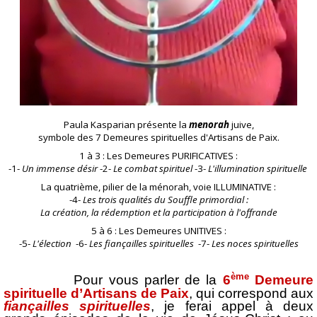
Paula Kasparian présente la
menorah
juive,
symbole des 7 Demeures spirituelles d'Artisans de Paix.
1 à 3 : Les Demeures PURIFICATIVES :
-1-
Un immense désir
-2-
Le combat spirituel
-3-
L'illumination spirituelle
La quatrième, pilier de la ménorah, voie ILLUMINATIVE :
-4-
Les trois qualités du Souffle primordial :
La création, la rédemption et la participation à l'offrande
5 à 6 : Les Demeures UNITIVES :
-5-
L'élection
-6-
Les fiançailles spirituelles
-7-
Les noces spirituelles
ème
Pour vous parler de la
6
Demeure
spirituelle d’Artisans de Paix
, qui correspond aux
fiançailles spirituelles
, je ferai appel à deux