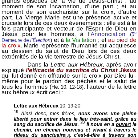
grands épisodes de la vie de Jésus-Christ : au
moment de son Incarnation, d’une part ; et au
moment de son eucharistie sur la croix, d’autre
part. La Vierge Marie est une présence active et
cruciale lors de ces deux événements : elle est à la
fois participante et vecteur de l’Esprit de Dieu en
e
Jésus pour les hommes, à l’
Annonciation
(
5
et à
la Visitation
; et
au pied de
Demeure de
l’Élection
)
la croix
. Marie représente l’humanité qui acquiesce
au dessein du salut de Dieu lors de ces deux
extrémités de la vie terrestre de Jésus-Christ.
Dans la
Lettre aux Hébreux
, après avoir
expliqué
l’efficacité du sacrifice du Christ
Jésus
qui fut donné en offrande sur la croix par Dieu lui-
même pour le pardon des péchés et le salut de
tous les hommes (
, l’auteur de la lettre
He, 10, 12-18)
aux hébreux écrit ceci :
Lettre aux Hébreux
10, 19-20
19
Ainsi donc, mes frères,
nous avons une pleine
liberté pour entrer dans le lieu très-saint, grâce au
20
sang du sacrifice de Jésus
.
Il nous en a
ouvert
le
chemin, un chemin nouveau et vivant
à travers le
rideau du sanctuaire
,
c'est-à-dire
à travers son
[3]