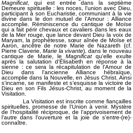
Magnificat
, qui est entrée dans la septième
Demeure spirituelle : les noces, l’union avec Dieu,
participant à son Eucharistie, communiant à la vie
divine dans le don mutuel de l’Amour : Alliance
accomplie. Réminiscence du cantique de Moïse
qui a fait périr chevaux et cavaliers dans les eaux
de la Mer rouge, que lance devant Dieu la voix de
Maryam, la prophétesse, sœur aînée de Moïse et
Aaron, ancêtre de notre Marie de Nazareth (cf.
Pierre Claverie,
Marie la vivante
), dans le nouveau
cantique de Marie, le
Magnificat
qu’elle exulte
après la salutation d’Élisabeth en réponse à la
sienne : ce sera la récapitulation de l’Amour de
Dieu dans l’ancienne Alliance hébraïque,
accomplie dans la Nouvelle, en Jésus Christ. Ainsi
s’incarne, se manifeste et s’esquisse la victoire de
Dieu en son Fils Jésus-Christ, au moment de la
Visitation.
La Visitation est inscrite comme fiançailles
spirituelles, promesse de l’Union à venir. Mystère
de l’hospitalité réciproque, de l’apprivoisement de
l’autre dans l’ouverture et la joie de s’entre-(re)-
connaître.