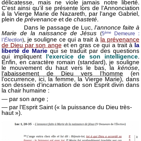
délicatesse, mais ne viole jamais notre liberté.
C’est ainsi qu’il se présente lors de l’Annonciation
à la Vierge Marie de Nazareth, par l’ange Gabriel,
plein de
prévenance
et de
chasteté
.
Dans le passage de Luc,
l’annonce faite à
Marie de la naissance de Jésus
ème
(
5
Demeure :
, je souligne ce qui a trait à
la prévenance
l
’Élection
)
de Dieu par son ange
et en gras ce qui a trait à
la
liberté de Marie
qui se traduit par des questions
qui impliquent
l’exercice de son intelligence
.
Enfin, en caractère romain (standard), je souligne
le mouvement du haut vers le bas, la
kénose
,
l’abaissement de Dieu vers l’homme
(en
l’occurrence, ici, la femme, la Vierge Marie), dans
son dessein d’incarnation de son Esprit divin dans
la chair humaine :
— par son ange ;
— par l’Esprit Saint (« la puissance du Dieu très-
haut »).