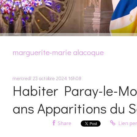
marguerite-marie alacoque
mercredi 23
octobre 2024
16h08
Habiter Paray-le-Mon
ans Apparitions du 
Share
Lien pe