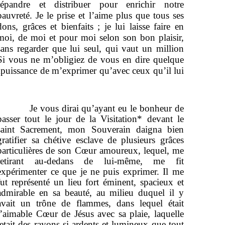
répandre et distribuer pour enrichir notre
pauvreté. Je le prise et l’aime plus que tous ses
dons, grâces et bienfaits ; je lui laisse faire en
moi, de moi et pour moi selon son bon plaisir,
sans regarder que lui seul, qui vaut un million
 Si vous ne m’obligiez de vous en dire quelque
impuissance de m’exprimer qu’avec ceux qu’il lui
Je vous dirai qu’ayant eu le bonheur de
passer tout le jour de la Visitation* devant le
saint Sacrement, mon Souverain daigna bien
gratifier sa chétive esclave de plusieurs grâces
particulières de son Cœur amoureux, lequel, me
retirant au-dedans de lui-même, me fit
expérimenter ce que je ne puis exprimer. Il me
fut représenté un lieu fort éminent, spacieux et
admirable en sa beauté, au milieu duquel il y
avait un trône de flammes, dans lequel était
l’aimable Cœur de Jésus avec sa plaie, laquelle
jetait des rayons si ardents et lumineux que tout