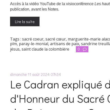
Accès à la vidéo YouTube de la visioconférence
Les haut
publication, avant les Notes.
Lire la suite
Tags :
sacré coeur
,
sacré cœur
,
marguerite-marie ala
plm
,
paray-le-monial
,
artisans de paix
,
sandrine treuill
jésus
,
saint claude la colombière
0
dimanche 11
août 2024
07h34
Le Cadran expliqué d
d'Honneur du Sacré