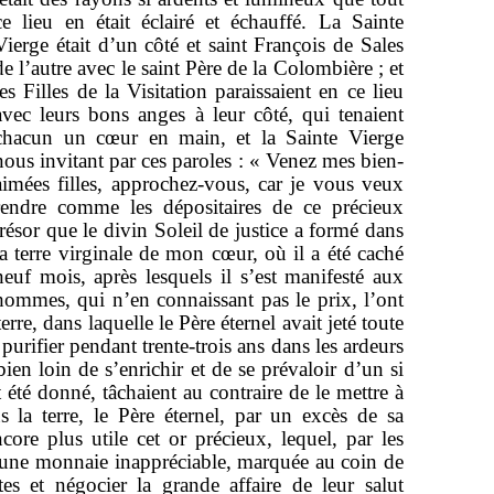
ce lieu en était éclairé et échauffé. La Sainte
Vierge était d’un côté et saint François de Sales
de l’autre avec le saint Père de la Colombière ; et
les Filles de la Visitation paraissaient en ce lieu
avec leurs bons anges à leur côté, qui tenaient
chacun un cœur en main, et la Sainte Vierge
nous invitant par ces paroles : « Venez mes bien-
aimées filles, approchez-vous, car je vous veux
rendre comme les dépositaires de ce précieux
trésor que le divin Soleil de justice a formé dans
la terre virginale de mon cœur, où il a été caché
neuf mois, après lesquels il s’est manifesté aux
hommes, qui n’en connaissant pas le prix, l’ont
rre, dans laquelle le Père éternel avait jeté toute
 purifier pendant trente-trois ans dans les ardeurs
en loin de s’enrichir et de se prévaloir d’un si
it été donné, tâchaient au contraire de le mettre à
s la terre, le Père éternel, par un excès de sa
core plus utile cet or précieux, lequel, par les
t une monnaie inappréciable, marquée au coin de
tes et négocier la grande affaire de leur salut