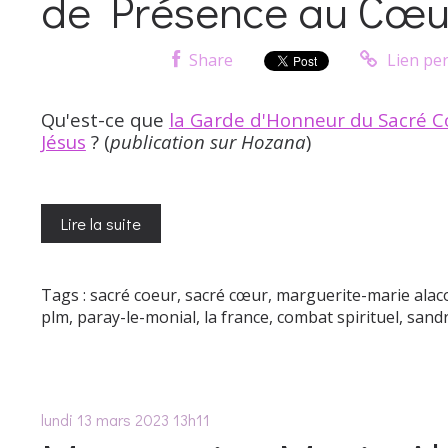
de Présence au Cœu
Share
Lien pe
Qu'est-ce que
la Garde d'Honneur du Sacré 
Jésus
? (
publication sur Hozana
)
Lire la suite
Tags :
sacré coeur
,
sacré cœur
,
marguerite-marie ala
plm
,
paray-le-monial
,
la france
,
combat spirituel
,
sandr
lundi 13
mars 2023
13h11