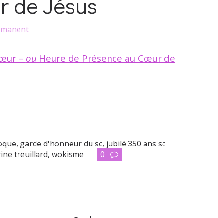
r de Jésus
rmanent
Cœur –
ou
Heure de Présence au Cœur de
coque
,
garde d'honneur du sc
,
jubilé 350 ans sc
ine treuillard
,
wokisme
0