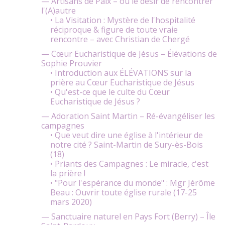
— Artisans de Paix – ou le désir de rencontrer
l'(A)autre
• La Visitation : Mystère de l'hospitalité
réciproque & figure de toute vraie
rencontre – avec Christian de Chergé
— Cœur Eucharistique de Jésus – Élévations de
Sophie Prouvier
• Introduction aux ÉLÉVATIONS sur la
prière au Cœur Eucharistique de Jésus
• Qu'est-ce que le culte du Cœur
Eucharistique de Jésus ?
— Adoration Saint Martin – Ré-évangéliser les
campagnes
• Que veut dire une église à l'intérieur de
notre cité ? Saint-Martin de Sury-ès-Bois
(18)
• Priants des Campagnes : Le miracle, c'est
la prière !
• "Pour l'espérance du monde" : Mgr Jérôme
Beau : Ouvrir toute église rurale (17-25
mars 2020)
— Sanctuaire naturel en Pays Fort (Berry) – Île