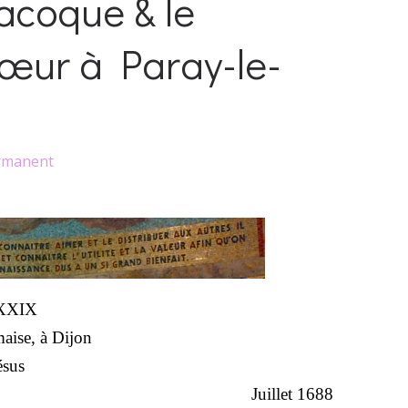
acoque & le
œur à Paray-le-
rmanent
XXXIX
aise, à Dijon
ésus
Juillet 1688