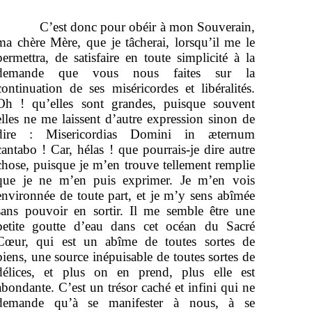
C’est donc pour obéir à mon Souverain,
ma chère Mère, que je tâcherai, lorsqu’il me le
permettra, de satisfaire en toute simplicité à la
demande que vous nous faites sur la
continuation de ses miséricordes et libéralités.
Oh ! qu’elles sont grandes, puisque souvent
elles ne me laissent d’autre expression sinon de
dire :
Misericordias Domini in æternum
cantabo !
Car, hélas ! que pourrais-je dire autre
chose, puisque je m’en trouve tellement remplie
que je ne m’en puis exprimer. Je m’en vois
environnée de toute part, et je m’y sens abîmée
sans pouvoir en sortir. Il me semble être une
petite goutte d’eau dans cet océan du Sacré
Cœur, qui est un abîme de toutes sortes de
biens, une source inépuisable de toutes sortes de
délices, et plus on en prend, plus elle est
abondante. C’est un trésor caché et infini qui ne
demande qu’à se manifester à nous, à se