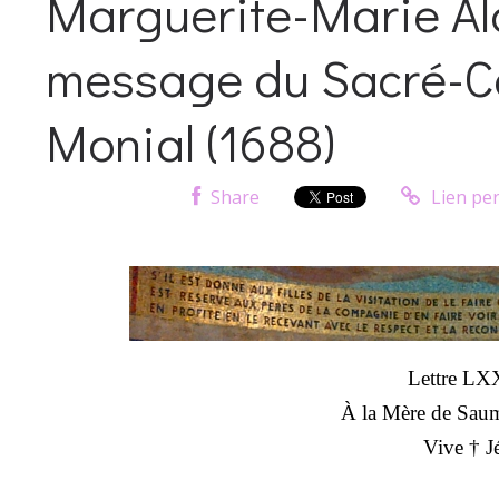
Marguerite-Marie Al
message du Sacré-C
Monial (1688)
Share
Lien pe
Lettre L
À la Mère de Saum
Vive † J