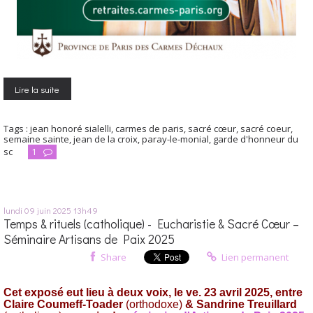
Lire la suite
Tags :
jean honoré sialelli
,
carmes de paris
,
sacré cœur
,
sacré coeur
,
semaine sainte
,
jean de la croix
,
paray-le-monial
,
garde d'honneur du
sc
1
lundi 09
juin 2025
13h49
Temps & rituels (catholique) - Eucharistie & Sacré Cœur –
Séminaire Artisans de Paix 2025
Share
Lien permanent
Cet exposé eut lieu à deux voix, le ve. 23 avril 2025, entre
Claire Coumeff-Toader
(orthodoxe)
& Sandrine Treuillard