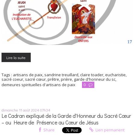
Lire la suite
Tags :
artisans de paix
,
sandrine treuillard
,
claire toader
,
eucharistie
,
sacré coeur
,
sacré cœur
,
prêtre
,
prière
,
garde d'honneur du sc
,
demeures spirituelles d'artisans de paix
0
dimanche 11
août 2024
07h34
Le Cadran expliqué de la Garde d'Honneur du Sacré Cœur
– ou Heure de Présence au Cœur de Jésus
Share
Lien permanent