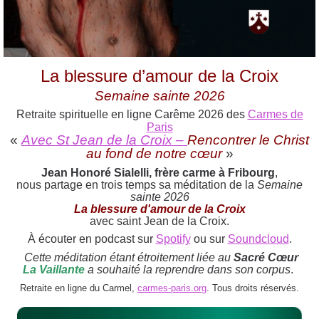
La blessure d’amour de la Croix
Semaine sainte 2026
Retraite spirituelle en ligne Carême 2026 des
Carmes de
Paris
«
Avec St Jean de la Croix –
Rencontrer le Christ
au fond de notre cœur
»
Jean Honoré Sialelli, frère carme à Fribourg
,
nous partage en trois temps sa méditation de la
Semaine
sainte 2026
La blessure d'amour de la Croix
avec saint Jean de la Croix.
À écouter en podcast sur
Spotify
ou sur
Soundcloud
.
Cette méditation étant étroitement liée au
Sacré Cœur
La Vaillante
a souhaité la reprendre dans son corpus
.
Retraite en ligne du Carmel,
carmes-paris.org
. Tous droits réservés.