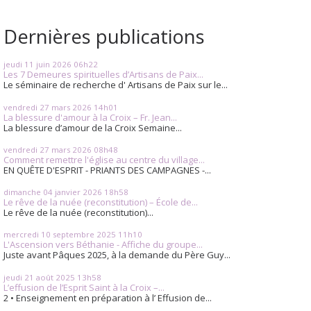
Dernières publications
jeudi 11
juin 2026
06h22
Les 7 Demeures spirituelles d’Artisans de Paix...
Le séminaire de recherche d' Artisans de Paix sur le...
vendredi 27
mars 2026
14h01
La blessure d'amour à la Croix – Fr. Jean...
La blessure d’amour de la Croix Semaine...
vendredi 27
mars 2026
08h48
Comment remettre l'église au centre du village...
EN QUÊTE D'ESPRIT - PRIANTS DES CAMPAGNES -...
dimanche 04
janvier 2026
18h58
Le rêve de la nuée (reconstitution) – École de...
Le rêve de la nuée (reconstitution)...
mercredi 10
septembre 2025
11h10
L'Ascension vers Béthanie - Affiche du groupe...
Juste avant Pâques 2025, à la demande du Père Guy...
jeudi 21
août 2025
13h58
L’effusion de l’Esprit Saint à la Croix –...
2 • Enseignement en préparation à l’ Effusion de...