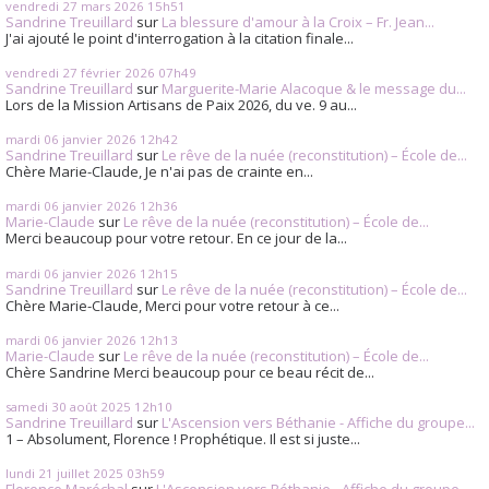
vendredi 27
mars 2026
15h51
Sandrine Treuillard
sur
La blessure d'amour à la Croix – Fr. Jean...
J'ai ajouté le point d'interrogation à la citation finale...
vendredi 27
février 2026
07h49
Sandrine Treuillard
sur
Marguerite-Marie Alacoque & le message du...
Lors de la Mission Artisans de Paix 2026, du ve. 9 au...
mardi 06
janvier 2026
12h42
Sandrine Treuillard
sur
Le rêve de la nuée (reconstitution) – École de...
Chère Marie-Claude, Je n'ai pas de crainte en...
mardi 06
janvier 2026
12h36
Marie-Claude
sur
Le rêve de la nuée (reconstitution) – École de...
Merci beaucoup pour votre retour. En ce jour de la...
mardi 06
janvier 2026
12h15
Sandrine Treuillard
sur
Le rêve de la nuée (reconstitution) – École de...
Chère Marie-Claude, Merci pour votre retour à ce...
mardi 06
janvier 2026
12h13
Marie-Claude
sur
Le rêve de la nuée (reconstitution) – École de...
Chère Sandrine Merci beaucoup pour ce beau récit de...
samedi 30
août 2025
12h10
Sandrine Treuillard
sur
L'Ascension vers Béthanie - Affiche du groupe...
1 – Absolument, Florence ! Prophétique. Il est si juste...
lundi 21
juillet 2025
03h59