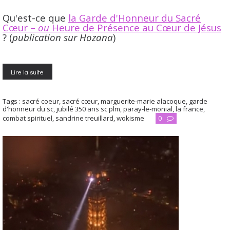
Qu'est-ce que
la Garde d'Honneur du Sacré
Cœur –
ou
Heure de Présence au Cœur de Jésus
? (
publication sur Hozana
)
Lire la suite
Tags :
sacré coeur
,
sacré cœur
,
marguerite-marie alacoque
,
garde
d'honneur du sc
,
jubilé 350 ans sc plm
,
paray-le-monial
,
la france
,
combat spirituel
,
sandrine treuillard
,
wokisme
0