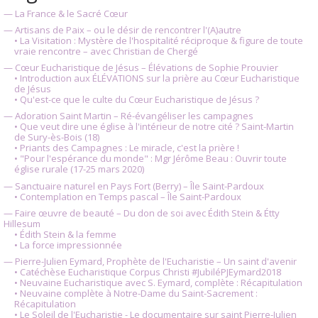
— La France & le Sacré Cœur
— Artisans de Paix – ou le désir de rencontrer l'(A)autre
• La Visitation : Mystère de l'hospitalité réciproque & figure de toute
vraie rencontre – avec Christian de Chergé
— Cœur Eucharistique de Jésus – Élévations de Sophie Prouvier
• Introduction aux ÉLÉVATIONS sur la prière au Cœur Eucharistique
de Jésus
• Qu'est-ce que le culte du Cœur Eucharistique de Jésus ?
— Adoration Saint Martin – Ré-évangéliser les campagnes
• Que veut dire une église à l'intérieur de notre cité ? Saint-Martin
de Sury-ès-Bois (18)
• Priants des Campagnes : Le miracle, c'est la prière !
• "Pour l'espérance du monde" : Mgr Jérôme Beau : Ouvrir toute
église rurale (17-25 mars 2020)
— Sanctuaire naturel en Pays Fort (Berry) – Île Saint-Pardoux
• Contemplation en Temps pascal – Île Saint-Pardoux
— Faire œuvre de beauté – Du don de soi avec Édith Stein & Étty
Hillesum
• Édith Stein & la femme
• La force impressionnée
— Pierre-Julien Eymard, Prophète de l'Eucharistie – Un saint d'avenir
• Catéchèse Eucharistique Corpus Christi #JubiléPJEymard2018
• Neuvaine Eucharistique avec S. Eymard, complète : Récapitulation
• Neuvaine complète à Notre-Dame du Saint-Sacrement :
Récapitulation
• Le Soleil de l'Eucharistie - Le documentaire sur saint Pierre-Julien