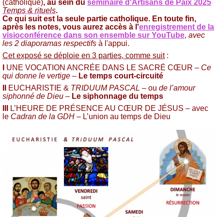
(catholique)
, au sein du
séminaire d'Artisans de Paix 2025
Temps & rituels
.
Ce qui suit est la seule partie catholique. En toute fin,
après les notes, vous aurez accès à l'
enregistrement de la
visioconférence dans son ensemble sur YouTube
,
avec
les 2 diaporamas respectifs
à l'appui.
Cet exposé se déploie en 3 parties, comme suit
:
I
UNE VOCATION ANCRÉE DANS LE SACRÉ CŒUR –
Ce
qui donne le vertige
–
Le temps court-circuité
II
EUCHARISTIE &
TRIDUUM PASCAL
– ou
de l’amour
siphonné de Dieu
–
Le siphonnage du temps
III
L’HEURE DE PRÉSENCE AU CŒUR DE JÉSUS – avec
le
Cadran de la GDH
– L’union au temps de Dieu