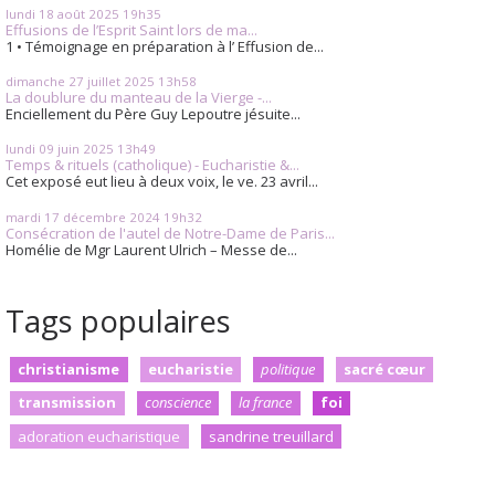
lundi 18
août 2025
19h35
Effusions de l’Esprit Saint lors de ma...
1 • Témoignage en préparation à l’ Effusion de...
dimanche 27
juillet 2025
13h58
La doublure du manteau de la Vierge -...
Enciellement du Père Guy Lepoutre jésuite...
lundi 09
juin 2025
13h49
Temps & rituels (catholique) - Eucharistie &...
Cet exposé eut lieu à deux voix, le ve. 23 avril...
mardi 17
décembre 2024
19h32
Consécration de l'autel de Notre-Dame de Paris...
Homélie de Mgr Laurent Ulrich – Messe de...
Tags populaires
christianisme
eucharistie
politique
sacré cœur
transmission
conscience
la france
foi
adoration eucharistique
sandrine treuillard