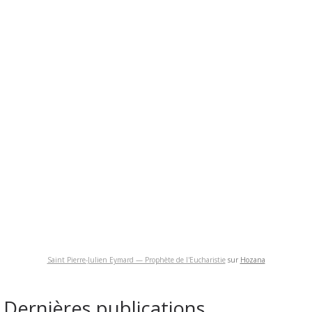
Saint Pierre-Julien Eymard — Prophète de l'Eucharistie
sur
Hozana
Dernières publications