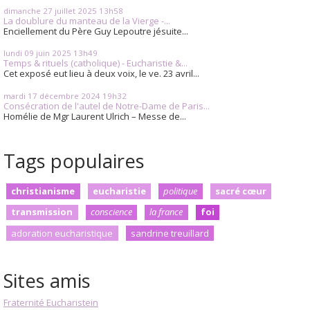
dimanche 27
juillet 2025
13h58
La doublure du manteau de la Vierge -...
Enciellement du Père Guy Lepoutre jésuite...
lundi 09
juin 2025
13h49
Temps & rituels (catholique) - Eucharistie &...
Cet exposé eut lieu à deux voix, le ve. 23 avril...
mardi 17
décembre 2024
19h32
Consécration de l'autel de Notre-Dame de Paris...
Homélie de Mgr Laurent Ulrich – Messe de...
Tags populaires
christianisme
eucharistie
politique
sacré cœur
transmission
conscience
la france
foi
adoration eucharistique
sandrine treuillard
Sites amis
Fraternité Eucharistein