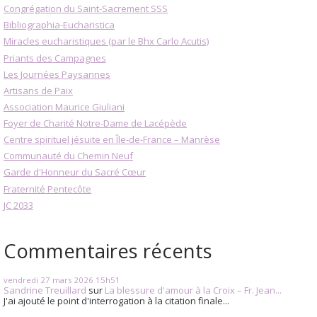
Congrégation du Saint-Sacrement SSS
Bibliographia-Eucharistica
Miracles eucharistiques (par le Bhx Carlo Acutis)
Priants des Campagnes
Les Journées Paysannes
Artisans de Paix
Association Maurice Giuliani
Foyer de Charité Notre-Dame de Lacépède
Centre spirituel jésuite en Île-de-France – Manrèse
Communauté du Chemin Neuf
Garde d'Honneur du Sacré Cœur
Fraternité Pentecôte
JC 2033
Commentaires récents
vendredi 27
mars 2026
15h51
Sandrine Treuillard
sur
La blessure d'amour à la Croix – Fr. Jean...
J'ai ajouté le point d'interrogation à la citation finale...