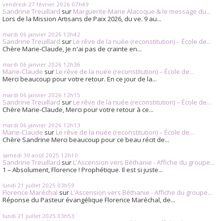
vendredi 27
février 2026
07h49
Sandrine Treuillard
sur
Marguerite-Marie Alacoque & le message du...
Lors de la Mission Artisans de Paix 2026, du ve. 9 au...
mardi 06
janvier 2026
12h42
Sandrine Treuillard
sur
Le rêve de la nuée (reconstitution) – École de...
Chère Marie-Claude, Je n'ai pas de crainte en...
mardi 06
janvier 2026
12h36
Marie-Claude
sur
Le rêve de la nuée (reconstitution) – École de...
Merci beaucoup pour votre retour. En ce jour de la...
mardi 06
janvier 2026
12h15
Sandrine Treuillard
sur
Le rêve de la nuée (reconstitution) – École de...
Chère Marie-Claude, Merci pour votre retour à ce...
mardi 06
janvier 2026
12h13
Marie-Claude
sur
Le rêve de la nuée (reconstitution) – École de...
Chère Sandrine Merci beaucoup pour ce beau récit de...
samedi 30
août 2025
12h10
Sandrine Treuillard
sur
L'Ascension vers Béthanie - Affiche du groupe...
1 – Absolument, Florence ! Prophétique. Il est si juste...
lundi 21
juillet 2025
03h59
Florence Maréchal
sur
L'Ascension vers Béthanie - Affiche du groupe...
Réponse du Pasteur évangélique Florence Maréchal, de...
lundi 21
juillet 2025
03h53