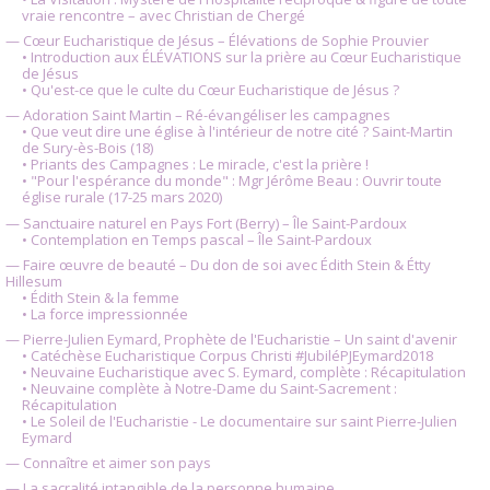
vraie rencontre – avec Christian de Chergé
— Cœur Eucharistique de Jésus – Élévations de Sophie Prouvier
• Introduction aux ÉLÉVATIONS sur la prière au Cœur Eucharistique
de Jésus
• Qu'est-ce que le culte du Cœur Eucharistique de Jésus ?
— Adoration Saint Martin – Ré-évangéliser les campagnes
• Que veut dire une église à l'intérieur de notre cité ? Saint-Martin
de Sury-ès-Bois (18)
• Priants des Campagnes : Le miracle, c'est la prière !
• "Pour l'espérance du monde" : Mgr Jérôme Beau : Ouvrir toute
église rurale (17-25 mars 2020)
— Sanctuaire naturel en Pays Fort (Berry) – Île Saint-Pardoux
• Contemplation en Temps pascal – Île Saint-Pardoux
— Faire œuvre de beauté – Du don de soi avec Édith Stein & Étty
Hillesum
• Édith Stein & la femme
• La force impressionnée
— Pierre-Julien Eymard, Prophète de l'Eucharistie – Un saint d'avenir
• Catéchèse Eucharistique Corpus Christi #JubiléPJEymard2018
• Neuvaine Eucharistique avec S. Eymard, complète : Récapitulation
• Neuvaine complète à Notre-Dame du Saint-Sacrement :
Récapitulation
• Le Soleil de l'Eucharistie - Le documentaire sur saint Pierre-Julien
Eymard
— Connaître et aimer son pays
— La sacralité intangible de la personne humaine