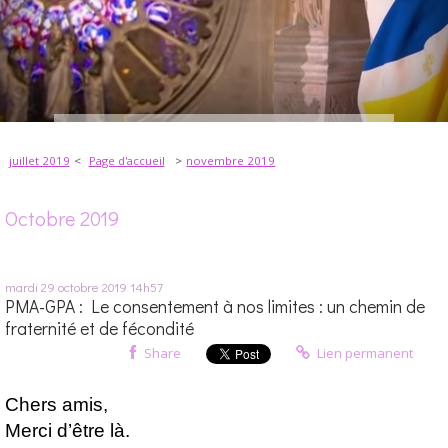
juillet 2019
Page d'accueil
novembre 2019
Octobre 2019
mardi 29
octobre 2019
14h57
PMA-GPA : Le consentement à nos limites : un chemin de
fraternité et de fécondité
Share
Lien permanent
Chers amis,
Merci d’être là.