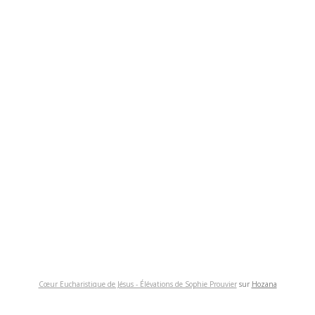
Cœur Eucharistique de Jésus - Élévations de Sophie Prouvier
sur
Hozana