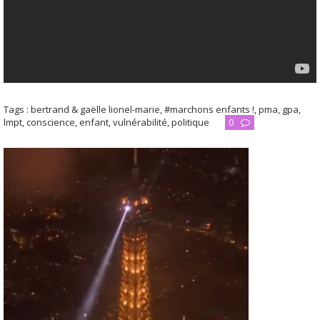
Tags :
bertrand & gaëlle lionel-marie
,
#marchons enfants !
,
pma
,
gpa
,
lmpt
,
conscience
,
enfant
,
vulnérabilité
,
politique
0