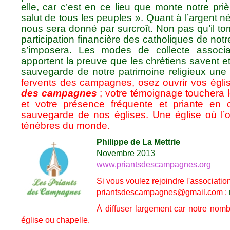
elle, car c’est en ce lieu que monte notre pr
salut de tous les peuples ». Quant à l’argent néc
nous sera donné par surcroît. Non pas qu’il to
participation financière des catholiques de not
s’imposera. Les modes de collecte associat
apportent la preuve que les chrétiens savent e
sauvegarde de notre patrimoine religieux une 
fervents des campagnes, osez ouvrir vos églis
des campagnes
; votre témoignage touchera l
et votre présence fréquente et priante en 
sauvegarde de nos églises. Une église où l’on
ténèbres du monde.
Philippe de La Mettrie
Novembre 2013
www.priantsdescampagnes.org
Si vous voulez rejoindre l'association
priantsdescampagnes@gmail.com :
À diffuser largement car notre nom
église ou chapelle.