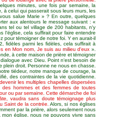
quelques minutes, une fois par semaine, la
e, à celui qui passerait sous leurs murs, les
e vous salue Marie » ? En outre, quelques
orter aux alentours le message suivant : «
ns tel ou tel village de 200 habitants, n’y
 l’église, cela suffirait pour faire entendre
z pour témoigner de notre foi. Y en aurait-il
 fidèles parmi les fidèles, cela suffirait à
és en Mon nom, Je suis au milieu d’eux
».
nde, à cette maison de prière et témoigner
de dialogue avec Dieu. Point n’est besoin de
e de plein droit. Personne ne nous en chasse.
 notre tiédeur, notre manque de courage, la
tifié, des contraintes de la vie quotidienne.
devenir les multiples chapelles dispersées
ui des hommes et des femmes de toutes
 jour ou par semaine. Cette démarche de foi
 pâte, vaudra sans doute témoignage plus
 Saint de la contrée.
Alors, si nos églises
emment par la prière, alors seulement nous
à mon église, nous ne pouvons vivre sans