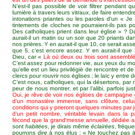
N’est-il pas possible de voir filtrer pendant 
lumière à travers leurs vitraux, de faire entendr
intonations priantes ou les paroles d’un « J
tintements de cloches ne pourraient-ils pas p
Des catholiques prient dans leur église » ? Da
aurait-il un matin ou un soir que 20 priants dans
nos prières. Y en aurait-il que 10, ce serait asse
que 5, c’est encore assez. Y en aurait-il que 2,
Dieu, car «
Là où deux ou trois sont assembl
C’est assez pour redonner vie, aux yeux du mo
qu’elle est un lieu privilégié de rencontre et 
clercs pour rouvrir nos églises ; le laïc y entr
C’est nous, catholiques, qui la désertons, par
peur de nous montrer, et par l’alibi, parfois jus
Oui, je rêve de voir nos églises de campagne 
d’un monastère immense, sans clôture, cel
conditions qui y prieront quelques minutes par
d’un petit nombre, véritable levain dans la
fécond que la grand’messe annuelle, dédiée au
sont
habitées
, je dirais même
éclairées
, fréqu
pourrons dire à nos élus : « Ne touchez pas 