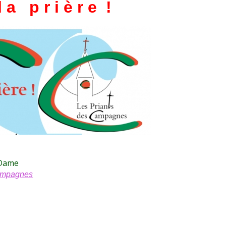
l a p r i è r e !
 Dame
Campagnes