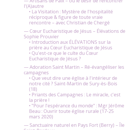
— Artisans de Paix – ou le désir de rencontrer
l'(A)autre
• La Visitation : Mystère de l'hospitalité
réciproque & figure de toute vraie
rencontre – avec Christian de Chergé
— Cœur Eucharistique de Jésus – Élévations de
Sophie Prouvier
• Introduction aux ÉLÉVATIONS sur la
prière au Cœur Eucharistique de Jésus
• Qu'est-ce que le culte du Cœur
Eucharistique de Jésus ?
— Adoration Saint Martin – Ré-évangéliser les
campagnes
• Que veut dire une église à l'intérieur de
notre cité ? Saint-Martin de Sury-ès-Bois
(18)
• Priants des Campagnes : Le miracle, c'est
la prière !
• "Pour l'espérance du monde" : Mgr Jérôme
Beau : Ouvrir toute église rurale (17-25
mars 2020)
— Sanctuaire naturel en Pays Fort (Berry) – Île