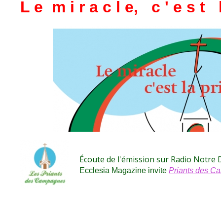
L e m i r a c l e, c ' e s t 
Écoute de l'émission sur Radio Notre
Ecclesia Magazine invite
Priants des 