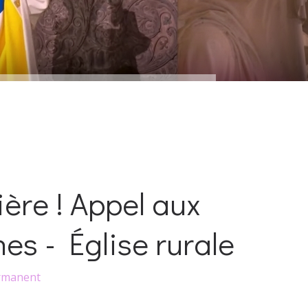
rière ! Appel aux
s - Église rurale
rmanent