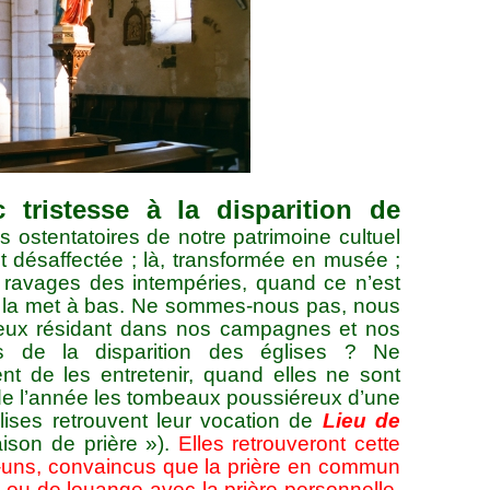
 tristesse à la disparition de
es ostentatoires de notre patrimoine cultuel
 est désaffectée ; là, transformée en musée ;
ravages des intempéries, quand ce n’est
ui la met à bas. Ne sommes-nous pas, nous
 ceux résidant dans nos campagnes et nos
les de la disparition des églises ? Ne
nt de les entretenir, quand elles ne sont
 de l’année les tombeaux poussiéreux d’une
lises retrouvent leur vocation de
Lieu de
son de prière »).
Elles retrouveront cette
s-uns, convaincus que la prière en commun
n ou de louange avec la prière personnelle.