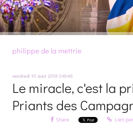
philippe de la mettrie
vendredi 10
août 2018
04h46
Le miracle, c'est la p
Priants des Campagne
Share
Lien pe