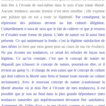
dois être à l’écoute de moi-même dans le sens d’une totale liberté.
Aucune tendance, aucune tension n’est alors anodine ; elle exprime
une pulsion qui en soi a toute sa légitimité.
Par conséquent, la
répression des pulsions devient un fait culturel illégitime.
Culturellement n’aura de sens que le fait de cultiver ce que je ressens
et d’exalter toute forme de plaisir. L’idée de nature est là aussi bien
présente. Ce qui maintenant la fonde, c’est la légitime satisfaction de
mes désirs
(si bien que mon genre peut au cours de ma vie évoluer).
Ne pas écouter ses tendances, ce serait les refouler de façon non
légitime. Ce qu’on constate, c’est que le concept de nature ne
disparaît pas (chassez le concept de nature, pourrait-on dire, et il
revient au galop !) ; il change de sens (ainsi que le concept de culture
qui doit cultiver la liberté sans frein et bannir toute morale ou culture
archaïsante). Avec le nouveau concept de nature (cautionnant la
liberté absolue où je dois être à l’écoute de mes tendances), il est
possible que je sois au final dans la plus grande dépendance (mes
tendances naturelles qui impérieusement devraient être satisfaites).
Autrement dit, l’idée d’un « je me choisis comme je veux » peut