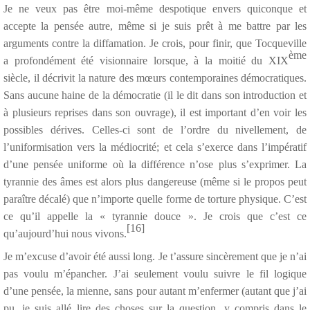
Je ne veux pas être moi-même despotique envers quiconque et
accepte la pensée autre, même si je suis prêt à me battre par les
arguments contre la diffamation. Je crois, pour finir, que Tocqueville
ème
a profondément été visionnaire lorsque, à la moitié du XIX
siècle, il décrivit la nature des mœurs contemporaines démocratiques.
Sans aucune haine de la démocratie (il le dit dans son introduction et
à plusieurs reprises dans son ouvrage), il est important d’en voir les
possibles dérives. Celles-ci sont de l’ordre du nivellement, de
l’uniformisation vers la médiocrité; et cela s’exerce dans l’impératif
d’une pensée uniforme où la différence n’ose plus s’exprimer. La
tyrannie des âmes est alors plus dangereuse (même si le propos peut
paraître décalé) que n’importe quelle forme de torture physique. C’est
ce qu’il appelle la « tyrannie douce ». Je crois que c’est ce
[16]
qu’aujourd’hui nous vivons.
Je m’excuse d’avoir été aussi long. Je t’assure sincèrement que je n’ai
pas voulu m’épancher. J’ai seulement voulu suivre le fil logique
d’une pensée, la mienne, sans pour autant m’enfermer (autant que j’ai
pu, je suis allé lire des choses sur la question, y compris dans le