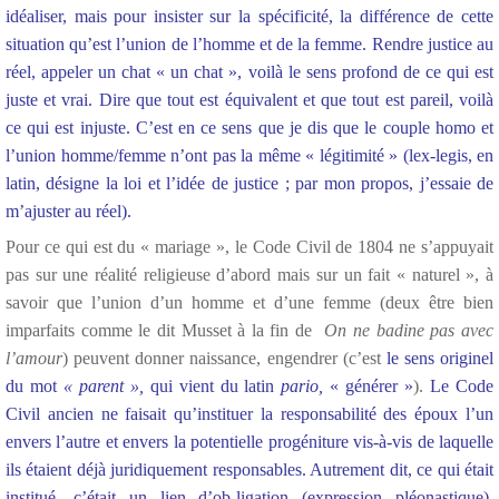
idéaliser, mais pour insister sur la spécificité, la différence de cette
situation qu’est l’union de l’homme et de la femme. Rendre justice au
réel, appeler un chat « un chat », voilà le sens profond de ce qui est
juste et vrai. Dire que tout est équivalent et que tout est pareil, voilà
ce qui est injuste. C’est en ce sens que je dis que le couple homo et
l’union homme/femme n’ont pas la même « légitimité » (lex-legis, en
latin, désigne la loi et l’idée de justice ; par mon propos, j’essaie de
m’ajuster au réel).
Pour ce qui est du « mariage », le Code Civil de 1804 ne s’appuyait
pas sur une réalité religieuse d’abord mais sur un fait « naturel », à
savoir que l’union d’un homme et d’une femme (deux être bien
imparfaits comme le dit Musset à la fin de
On ne badine pas avec
l’amour
) peuvent donner naissance, engendrer (c’est
le sens originel
du mot
« parent »,
qui vient du latin
pario,
« générer »
).
Le Code
Civil ancien ne faisait qu’instituer la responsabilité des époux l’un
envers l’autre et envers la potentielle progéniture vis-à-vis de laquelle
ils étaient déjà juridiquement responsables. Autrement dit, ce qui était
institué, c’était un lien d’ob-ligation (expression pléonastique),