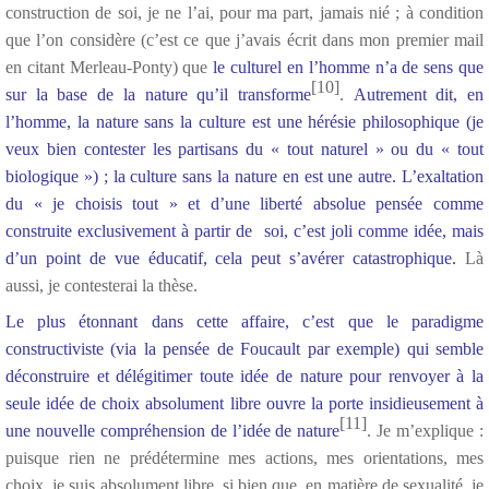
construction de soi, je ne l’ai, pour ma part, jamais nié ; à condition
que l’on considère (c’est ce que j’avais écrit dans mon premier mail
en citant Merleau-Ponty) que
le culturel en l’homme n’a de sens que
[10]
sur la base de la nature qu’il transforme
.
Autrement dit, en
l’homme, la nature sans la culture est une hérésie philosophique (je
veux bien contester les partisans du « tout naturel » ou du « tout
biologique ») ; la culture sans la nature en est une autre. L’exaltation
du « je choisis tout » et d’une liberté absolue pensée comme
construite exclusivement à partir de soi, c’est joli comme idée, mais
d’un point de vue éducatif, cela peut s’avérer catastrophique.
Là
aussi, je contesterai la thèse.
Le plus étonnant dans cette affaire, c’est que le paradigme
constructiviste (via la pensée de Foucault par exemple) qui semble
déconstruire et délégitimer toute idée de nature pour renvoyer à la
seule idée de choix absolument libre ouvre la porte insidieusement à
[11]
une nouvelle compréhension de l’idée de nature
. Je m’explique :
puisque rien ne prédétermine mes actions, mes orientations, mes
choix, je suis absolument libre, si bien que, en matière de sexualité, je