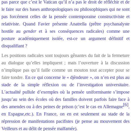
pas parce que c’est le Vatican qu’il n’a pas le droit de réfléchir et de
le faire sur des bases anthropologiques ou philosophiques qui ne sont
pas forcément celles de la pensée contemporaine constructiviste et
relativiste. Quand Favier présente Anatrella (prêtre psychanalyste
hostile au
gender
et à ses conséquences radicales) comme une
posture académiquement isolée, est-ce un argument définitif et
disqualifiant ?
Les positions radicales sont toujours gênantes du fait de la fermeture
au dialogue qu’elles impliquent ; mais l’ouverture à la discussion
n’implique pas qu’il faille comme un mouton tout accepter pour se
faire tondre.
En ce qui concerne le « djèndeure », on n’en est plus au
stade de la simple réflexion ou de l’investigation universitaire.
L’actualité pullule d’exemples où la pensée uniformisante s’impose
jusqu’au sein des écoles où des familles doivent parfois faire face à
[6]
des amendes ou à des peines de prison (c’est le cas en Allemagne
,
en Espagne,etc.). En France, on en est seulement au stade de la
répression de manifestations pacifistes (je pense au mouvement des
Veilleurs et au délit de pensée malfamée).