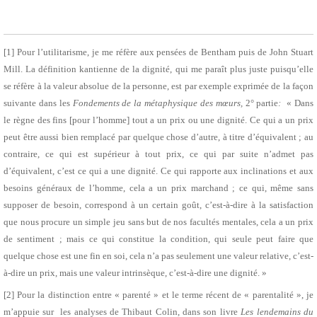
[1] Pour l’utilitarisme, je me réfère aux pensées de Bentham puis de John Stuart
Mill. La définition kantienne de la dignité, qui me paraît plus juste puisqu’elle
se réfère à la valeur absolue de la personne, est par exemple exprimée de la façon
suivante dans les
Fondements de la métaphysique des mœurs,
2° partie
:
« Dans
le règne des fins [pour l’homme] tout a un prix ou une dignité. Ce qui a un prix
peut être aussi bien remplacé par quelque chose d’autre, à titre d’équivalent ; au
contraire, ce qui est supérieur à tout prix, ce qui par suite n’admet pas
d’équivalent, c’est ce qui a une dignité. Ce qui rapporte aux inclinations et aux
besoins généraux de l’homme, cela a un prix marchand ; ce qui, même sans
supposer de besoin, correspond à un certain goût, c’est-à-dire à la satisfaction
que nous procure un simple jeu sans but de nos facultés mentales, cela a un prix
de sentiment ; mais ce qui constitue la condition, qui seule peut faire que
quelque chose est une fin en soi, cela n’a pas seulement une valeur relative, c’est-
à-dire un prix, mais une valeur intrinsèque, c’est-à-dire une dignité. »
[2] Pour la distinction entre « parenté » et le terme récent de « parentalité », je
m’appuie sur les analyses de Thibaut Colin, dans son livre
Les lendemains du