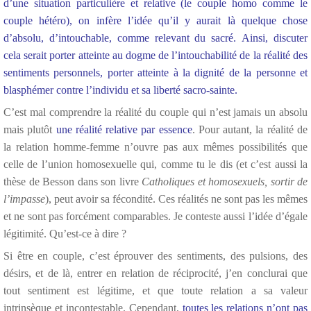
d’une situation particulière et relative (le couple homo comme le
couple hétéro), on infère l’idée qu’il y aurait là quelque chose
d’absolu, d’intouchable, comme relevant du sacré.
Ainsi, discuter
cela serait porter atteinte au dogme de l’intouchabilité de la réalité des
sentiments personnels, porter atteinte à la dignité de la personne et
blasphémer contre l’individu et sa liberté sacro-sainte.
C’est mal comprendre la réalité du couple qui n’est jamais un absolu
mais plutôt
une réalité relative par essence
. Pour autant, la réalité de
la relation homme-femme n’ouvre pas aux mêmes possibilités que
celle de l’union homosexuelle qui, comme tu le dis (et c’est aussi la
thèse de Besson dans son livre
Catholiques et homosexuels, sortir de
l’impasse
), peut avoir sa fécondité. Ces réalités ne sont pas les mêmes
et ne sont pas forcément comparables. Je conteste aussi l’idée d’égale
légitimité. Qu’est-ce à dire ?
Si être en couple, c’est éprouver des sentiments, des pulsions, des
désirs, et de là, entrer en relation de réciprocité, j’en conclurai que
tout sentiment est légitime, et que toute relation a sa valeur
intrinsèque et incontestable. Cependant,
toutes les relations n’ont pas