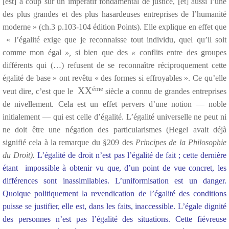
[est] à coup sûr un impératif fondamental de justice, [et] aussi l’une
des plus grandes et des plus hasardeuses entreprises de l’humanité
moderne » (ch.3 p.103-104 édition Points). Elle explique en effet que
« l’égalité exige que je reconnaisse tout individu, quel qu’il soit
comme mon égal
»,
si bien que des
«
conflits entre des groupes
différents qui (…) refusent de se reconnaître réciproquement cette
égalité de base » ont revêtu « des formes si effroyables ». Ce qu’elle
éme
XX
veut dire, c’est que le
siècle a connu de grandes entreprises
de nivellement. Cela est un effet pervers d’une notion — noble
initialement — qui est celle d’égalité. L’égalité universelle ne peut ni
ne doit être une négation des particularismes (Hegel avait déjà
signifié cela à la remarque du §209 des
Principes de la Philosophie
du Droit).
L’égalité de droit n’est pas l’égalité de fait ; cette dernière
étant impossible à obtenir vu que, d’un point de vue concret, les
différences sont inassimilables. L’uniformisation est un danger.
Quoique politiquement la revendication de l’égalité des conditions
puisse se justifier, elle est, dans les faits, inaccessible. L’égale dignité
des personnes n’est pas l’égalité des situations. Cette fiévreuse