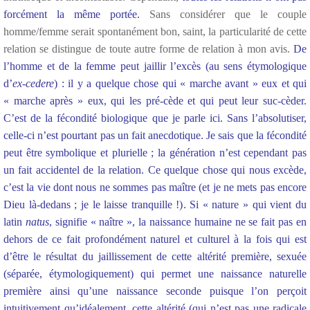
forcément la même portée.
Sans considérer que le couple
homme/femme serait spontanément bon, saint, la particularité de cette
relation se distingue de toute autre forme de relation à mon avis.
De
l’homme et de la femme peut jaillir l’excès (au sens étymologique
d’
ex-cedere
) : il y a quelque chose qui « marche avant » eux et qui
« marche après » eux, qui les pré-cède et qui peut leur suc-cèder.
C’est de la fécondité biologique que je parle ici. Sans l’absolutiser,
celle-ci n’est pourtant pas un fait anecdotique. Je sais que la fécondité
peut être symbolique et plurielle ; la génération n’est cependant pas
un fait accidentel de la relation. Ce quelque chose qui nous excède,
c’est la vie dont nous ne sommes pas maître (et je ne mets pas encore
Dieu là-dedans ; je le laisse tranquille !). Si « nature » qui vient du
latin
natus
, signifie « naître », la naissance humaine ne se fait pas en
dehors de ce fait profondément naturel et culturel à la fois qui est
d’être le résultat du jaillissement de cette altérité première, sexuée
(séparée, étymologiquement) qui permet une naissance naturelle
première ainsi qu’une naissance seconde puisque l’on perçoit
intuitivement qu’idéalement, cette altérité (qui n’est pas une radicale