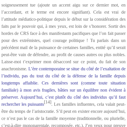
soigneusement tue (ajoute un accent aigu sur ce dernier mot, en
l’accordant, et le terme est encore signifiant). Cela est vrai de
l’attitude médiatico-politique depuis le début sur la considération des
faits par le pouvoir qui, à mes yeux, est loin de s’honorer. Sortir des
hordes de CRS face à des manifestants pacifiques que l’on fait passer
pour des extrémistes, quel courage politique ! Tu parlais dans un
précédent mail de la puissance de certaines familles, entité qu’il serait
peut-être vain de défendre, au profit de causes autres ou plus nobles.
Laisse-moi t’exprimer mon désaccord sur ce point, du fait de son
anachronisme.
L’ère contemporaine se situe du côté de l’exaltation de
l’individu, pas du tout du côté de la défense de la famille depuis
longtemps affaiblie. Ces dernières sont (comme toute situation
familiale) à mon avis fragiles, bâties sur un équilibre non évident à
préserver. Aujourd’hui, c’est plutôt du côté des individus qu’il faut
[14]
rechercher les puissants
. Les familles influentes, cela valait peut-
être du temps de l’aristocratie. S’il peut en exister encore aujourd’hui,
ce n’est pas le cas de la famille moyenne (traditionnelle, ou plurielle,
c’est-à-dire monoparentale, recomposée, etc.). J’en veux pour preuve