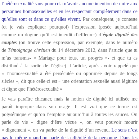
l’hétérosexualité sans pour cela n’avoir aucune intention de nuire aux
personnes homosexuelles et en les respectant complètement dans ce
qu’elles sont et dans ce qu’elles vivent.
Par conséquent, je conteste
(et je vais expliquer pourquoi) l’expression (posée aujourd’hui
comme un dogme qu’il est interdit d’effleurer) d’
égale dignité des
couples
(on trouve cette expression, par exemple, dans le numéro
de
Témoignage chrétien
du 14 décembre 2012, dans l’article que tu
m’as transmis- « Mariage pour tous, un progrès »- et que tu as
distribué à la sortie de l’église). L’article, après avoir rappelé que
« l’homosexualité a été persécutée ou opprimée depuis de longs
siècles », dit que celle-ci est « une orientation sexuelle aussi légitime
et digne que l’hétérosexualité ».
Je vais paraître chicaner, mais la notion de dignité ici utilisée me
paraît impropre dans son usage. Il est vrai que ce terme est
polysémique et qu’on l’emploie aujourd’hui à toutes les sauces. On
parle de vie « digne d’être vécue », on veut pouvoir mourir
« dignement », on va parler de la dignité d’un revenu.
Le sens n’est
pas le même quand on parle de la dignité de la personne. Dans les