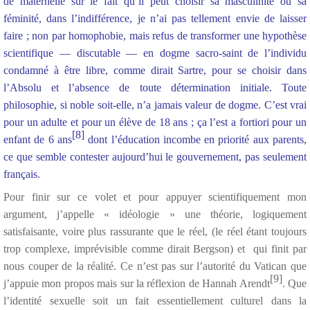
de maternelle sur le fait qu’il peut choisir sa masculinité ou sa
féminité, dans l’indifférence, je n’ai pas tellement envie de laisser
faire ; non par homophobie, mais refus de transformer une hypothèse
scientifique — discutable — en dogme sacro-saint de l’individu
condamné à être libre, comme dirait Sartre, pour se choisir dans
l’Absolu et l’absence de toute détermination initiale. Toute
philosophie, si noble soit-elle, n’a jamais valeur de dogme. C’est vrai
pour un adulte et pour un élève de 18 ans ; ça l’est a fortiori pour un
[8]
enfant de 6 ans
dont l’éducation incombe en priorité aux parents,
ce que semble contester aujourd’hui le gouvernement, pas seulement
français.
Pour finir sur ce volet et pour appuyer scientifiquement mon
argument, j’appelle « idéologie » une théorie, logiquement
satisfaisante, voire plus rassurante que le réel, (le réel étant toujours
trop complexe, imprévisible comme dirait Bergson) et qui finit par
nous couper de la réalité. Ce n’est pas sur l’autorité du Vatican que
[9]
j’appuie mon propos mais sur la réflexion de Hannah Arendt
. Que
l’identité sexuelle soit un fait essentiellement culturel dans la