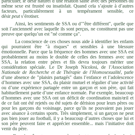
particulier, le désir naturel d’une relation saine avec des personnes du
même sexe est frustré ou insatisfait. Quand cela s’ajoute à d’autres
facteurs, particulièrement à un tempérament sensible, ce
désir
peut
s’érotiser.
Ainsi, les sentiments de SSA ou d’"être différent", quelle que
soit l’ancienneté avec laquelle ils sont perçus, ne constituent pas une
preuve que quelqu’un est "né comme ça".
La conscience de ces choses nous aide à identifier les enfants
qui pourraient être "à risques" et sensibles à une blessure
émotionnelle. Parce que la fréquence des hommes avec une SSA est
probablement au moins le double de celles des femmes avec une
SSA, la relation entre pères et fils devra toujours mériter une
considération spéciale. Le Dr Joseph Nicolosi, de l’
Association
Nationale de Recherche et de Thérapie de l’Homosexualité
, parle
d’une absence de "plaisirs partagés" dans l’enfance et l’adolescence
d’hommes avec une SSA, du plaisir mutuel et régulier d’une activité
ou d’une expérience partagée entre un garçon et son père, qui fait
habituellement partie d’une enfance normale. Par exemple, beaucoup
d’hommes avec une SSA ont un déficit de coordination main/œil et
de ce fait ont été rejetés ou été sujets de dérision pour leurs pères ou
pour les garçons du voisinage, parce qu’ils ne pouvaient pas jouer
avec aisance à certains sports. Très simplement, si un garçon ne peut
pas bien jouer au football, il y a beaucoup d’autres choses que lui et
son père peuvent faire et apprécier ensemble... mais l’initiative doit
venir du père.