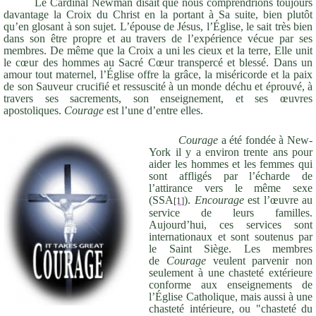
Le Cardinal Newman disait que nous comprendrions toujours
davantage la Croix du Christ en la portant à Sa suite, bien plutôt
qu’en glosant à son sujet. L’épouse de Jésus, l’Église, le sait très bien
dans son être propre et au travers de l’expérience vécue par ses
membres. De même que la Croix a uni les cieux et la terre, Elle unit
le cœur des hommes au Sacré Cœur transpercé et blessé. Dans un
amour tout maternel, l’Église offre la grâce, la miséricorde et la paix
de son Sauveur crucifié et ressuscité à un monde déchu et éprouvé, à
travers ses sacrements, son enseignement, et ses œuvres
apostoliques.
Courage
est l’une d’entre elles.
Courage
a été fondée à New-
York il y a environ trente ans pour
aider les hommes et les femmes qui
sont affligés par l’écharde de
l’attirance vers le même sexe
(SSA
).
Encourage
est l’œuvre au
[1]
service de leurs familles.
Aujourd’hui, ces services sont
internationaux et sont soutenus par
le Saint Siège. Les membres
de
Courage
veulent parvenir non
seulement à une chasteté extérieure
conforme aux enseignements de
l’Église Catholique, mais aussi à une
chasteté intérieure, ou "chasteté du