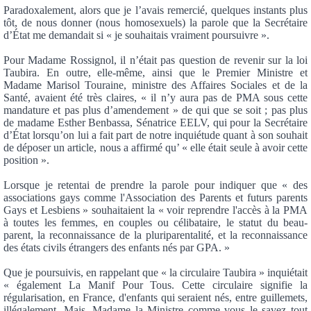
Paradoxalement, alors que je l’avais remercié, quelques instants plus
tôt, de nous donner (nous homosexuels) la parole que la Secrétaire
d’État me demandait si « je souhaitais vraiment poursuivre ».
Pour Madame Rossignol, il n’était pas question de revenir sur la loi
Taubira. En outre, elle-même, ainsi que le Premier Ministre et
Madame Marisol Touraine, ministre des Affaires Sociales et de la
Santé, avaient été très claires, « il n’y aura pas de PMA sous cette
mandature et pas plus d’amendement » de qui que se soit ; pas plus
de madame Esther Benbassa, Sénatrice EELV, qui pour la Secrétaire
d’État lorsqu’on lui a fait part de notre inquiétude quant à son souhait
de déposer un article, nous a affirmé qu’ « elle était seule à avoir cette
position ».
Lorsque je retentai de prendre la parole pour indiquer que « des
associations gays comme l'Association des Parents et futurs parents
Gays et Lesbiens » souhaitaient la « voir reprendre l'accès à la PMA
à toutes les femmes, en couples ou célibataire, le statut du beau-
parent, la reconnaissance de la pluriparentalité, et la reconnaissance
des états civils étrangers des enfants nés par GPA. »
Que je poursuivis, en rappelant que « la circulaire Taubira » inquiétait
« également La Manif Pour Tous. Cette circulaire signifie la
régularisation, en France, d'enfants qui seraient nés, entre guillemets,
illégalement. Mais, Madame la Ministre comme vous le savez tout