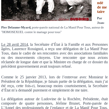
ndé
de me
taire
Par
Jean-
Pier Delaume-Myard,
porte-parole national de La Manif Pour Tous, auteur de
"HOMOSEXUEL contre le mariage pour tous"
Le 28 avril 2014
, la Secrétaire d’État à la Famille et aux Personnes
âgées, Laurence Rossignol, a reçu une délégation de La Manif Pour
Tous, dans le cadre de ses rencontres avec des associations familiales
ou des mouv
ements citoyens. Une rencontre que nous avions
réclamée de longue date et que la Ministre en charge de ce dossier du
précédent gouvernement avait toujours refusé.
Comme le 25 janvier 2013, lors de l’entrevue avec Monsieur le
Président de la République, je faisais partie de la délégation, mais j’ai
été reçu, cette fois-ci, beaucoup moins courtoisement, la Secrétaire
d’État m’a demandé purement et simplement de me taire.
La délégation autour de Ludovine de la Rochère, Présidente, était
composée de quatre personnes, Jérôme Brunet, Porte-parole de
L’Appel des professionnels de l’enfance et de La Manif Pour Tous,