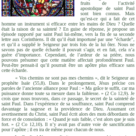
fruits de l’activité
apostolique de saint Paul
sont bien connus. Mais
qu’est-ce qui a fait de cet
homme un instrument si efficace entre les mains de Dieu ? Quelle
était la raison de sa sainteté ? En guise de réponse, je propose un
épisode rapporté par saint Paul lui-même, vers la fin de sa seconde
lettre aux Corinthiens. Il dit qu’il était importuné par une "écharde",
et qu’il a supplié le Seigneur par trois fois de la lui ôter. Nous ne
savons pas de quelle écharde il pouvait s’agir, et en fait, cela n’a
guère d’importance. Cependant, de l’ardeur de sa prière, nous
pouvons présumer que cette matière affectait profondément Paul.
Peut-être pensait-il qu’il pourrait être un apôtre plus efficace sans
cette écharde.
« Vos chemins ne sont pas mes chemins », dit le Seigneur au
prophète Isaïe (55,8). Dans le prolongement, Jésus précise ces
paroles de l’ancienne alliance pour Paul : « Ma grâce te suffit, car ma
puissance donne toute sa mesure dans la faiblesse. » (2 Co 12,9). Je
crois que nous trouvons, dans ce passage, le secret de la sainteté de
saint Paul. Dans l’expérience de sa souffrance, saint Paul comprend
davantage la sagesse et la providence de Dieu. Assumant cet
avertissement du Christ, saint Paul écrit alors des mots débordants de
force et de consolation : « Quand je suis faible, c’est alors que je suis
fort. » (2 Co 12,10). Il n’y avait pas d’autre voie de sanctification
pour l’apôtre ; il en ira de même pour chacun de nous.