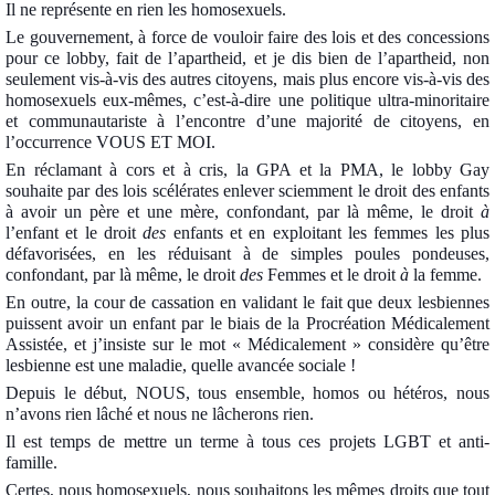
Il ne représente en rien les homosexuels.
Le gouvernement, à force de vouloir faire des lois et des concessions
pour ce lobby, fait de l’apartheid, et je dis bien de l’apartheid, non
seulement vis-à-vis des autres citoyens, mais plus encore vis-à-vis des
homosexuels eux-mêmes, c’est-à-dire une politique ultra-minoritaire
et communautariste à l’encontre d’une majorité de citoyens, en
l’occurrence VOUS ET MOI.
En réclamant à cors et à cris, la GPA et la PMA, le lobby Gay
souhaite par des lois scélérates enlever sciemment le droit des enfants
à avoir un père et une mère, confondant, par là même, le droit
à
l’enfant et le droit
des
enfants et en exploitant les femmes les plus
défavorisées, en les réduisant à de simples poules pondeuses,
confondant, par là même, le droit
des
Femmes et le droit
à
la femme.
En outre, la cour de cassation en validant le fait que deux lesbiennes
puissent avoir un enfant par le biais de la Procréation Médicalement
Assistée, et j’insiste sur le mot « Médicalement » considère qu’être
lesbienne est une maladie, quelle avancée sociale !
Depuis le début, NOUS, tous ensemble, homos ou hétéros, nous
n’avons rien lâché et nous ne lâcherons rien.
Il est temps de mettre un terme à tous ces projets LGBT et anti-
famille.
Certes, nous homosexuels, nous souhaitons les mêmes droits que tout