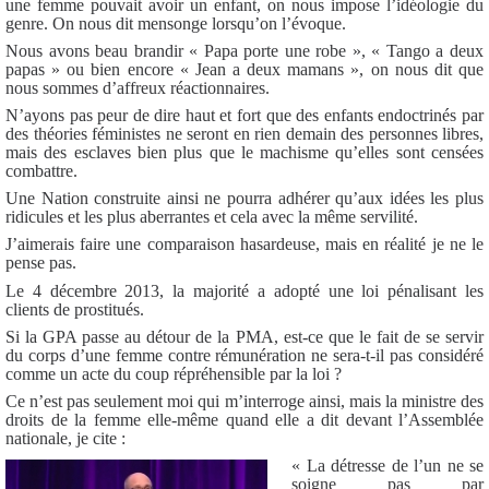
une femme pouvait avoir un enfant, on nous impose l’idéologie du
genre. On nous dit mensonge lorsqu’on l’évoque.
Nous avons beau brandir « Papa porte une robe », « Tango a deux
papas » ou bien encore « Jean a deux mamans », on nous dit que
nous sommes d’affreux réactionnaires.
N’ayons pas peur de dire haut et fort que des enfants endoctrinés par
des théories féministes ne seront en rien demain des personnes libres,
mais des esclaves bien plus que le machisme qu’elles sont censées
combattre.
Une Nation construite ainsi ne pourra adhérer qu’aux idées les plus
ridicules et les plus aberrantes et cela avec la même servilité.
J’aimerais faire une comparaison hasardeuse, mais en réalité je ne le
pense pas.
Le 4 décembre 2013, la majorité a adopté une loi pénalisant les
clients de prostitués.
Si la GPA passe au détour de la PMA, est-ce que le fait de se servir
du corps d’une femme contre rémunération ne sera-t-il pas considéré
comme un acte du coup répréhensible par la loi ?
Ce n’est pas seulement moi qui m’interroge ainsi, mais la ministre des
droits de la femme elle-même quand elle a dit devant l’Assemblée
nationale, je cite :
« La détresse de l’un ne se
soigne pas par