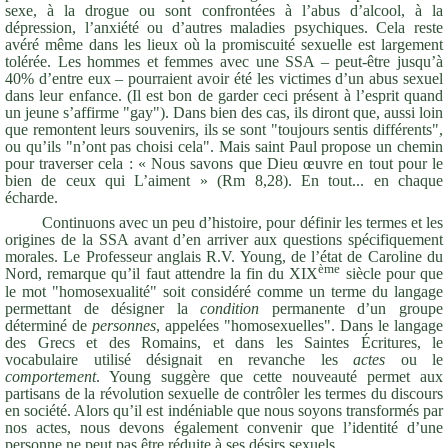
sexe, à la drogue ou sont confrontées à l’abus d’alcool, à la
dépression, l’anxiété ou d’autres maladies psychiques. Cela reste
avéré même dans les lieux où la promiscuité sexuelle est largement
tolérée. Les hommes et femmes avec une SSA – peut-être jusqu’à
40% d’entre eux – pourraient avoir été les victimes d’un abus sexuel
dans leur enfance. (Il est bon de garder ceci présent à l’esprit quand
un jeune s’affirme "gay"). Dans bien des cas, ils diront que, aussi loin
que remontent leurs souvenirs, ils se sont "toujours sentis différents",
ou qu’ils "n’ont pas choisi cela". Mais saint Paul propose un chemin
pour traverser cela : « Nous savons que Dieu œuvre en tout pour le
bien de ceux qui L’aiment » (Rm 8,28). En tout... en chaque
écharde.
Continuons avec un peu d’histoire, pour définir les termes et les
origines de la SSA avant d’en arriver aux questions spécifiquement
morales. Le Professeur anglais R.V. Young, de l’état de Caroline du
ème
Nord, remarque qu’il faut attendre la fin du XIX
siècle pour que
le mot "homosexualité" soit considéré comme un terme du langage
permettant de désigner la
condition
permanente d’un groupe
déterminé de
personnes
, appelées "homosexuelles". Dans le langage
des Grecs et des Romains, et dans les Saintes Écritures, le
vocabulaire utilisé désignait en revanche les
actes
ou le
comportement
. Young suggère que cette nouveauté permet aux
partisans de la révolution sexuelle de contrôler les termes du discours
en société. Alors qu’il est indéniable que nous soyons transformés par
nos actes, nous devons également convenir que l’identité d’une
personne ne peut pas être réduite à ses désirs sexuels.