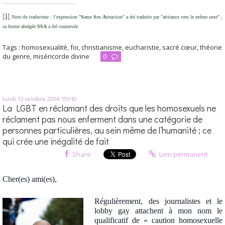
[1]
Note du traducteur : l’expression "
S
ame
S
ex
A
ttraction" a été traduite par "attirance vers le même sexe" ;
sa forme abrégée
SSA
a été conservée.
Tags :
homosexualité
,
foi
,
christianisme
,
eucharistie
,
sacré cœur
,
théorie
du genre
,
miséricorde divine
0
lundi 13
octobre 2014
15h10
La LGBT en réclamant des droits que les homosexuels ne
réclament pas nous enferment dans une catégorie de
personnes particulières, au sein même de l’humanité ; ce
qui crée une inégalité de fait
Share
Lien permanent
Cher(es) ami(es),
Régulièrement, des journalistes et le
lobby gay attachent à mon nom le
qualificatif de « caution homosexuelle