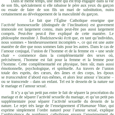
Dans le même temps, une mère qui est trop engagée dans la vie
de son fils, spécialement si elle rabaisse le père aux yeux du garçon
ou essaie de faire de son fils un mari de substitution, nuira
certainement au développement de la masculinité du garçon.
Le fait que l’Église Catholique enseigne que
l’
activité
homosexuelle (distinguée de l’inclination) est gravement
immorale est largement connu, mais peut-être pas aussi largement
compris. Peut-être peut-il être expliqué de cette manière. Le
philosophe moraliste J. Budziszewski écrit que, en tant qu’individus,
nous sommes « bienheureusement incomplets », ce qui est une autre
manière de dire que nous sommes faits pour les autres. Dans le cas de
l’amour conjugal, l’union de l’homme et de la femme en « une seule
chair » commence dans la complémentarité des sexes où,
précisément, l’homme est fait pour la femme et la femme pour
l’homme. Cette complémentarité est physique, bien sûr, mais aussi
émotionnelle, psychologique, et spirituelle. Au travers de l’union
totale des esprits, des cœurs, des âmes et des corps, les époux
se
transcendent
d’abord eux-mêmes, et alors leur amour s’incarne –
ou se transcende – dans un enfant. Tel est le dessein de la nature sur
le mariage et l’amour sexué.
Il n’y a qu’un petit pas entre le fait de séparer la procréation du
mariage et de séparer l’activité sexuelle du mariage, et qu’un petit pas
supplémentaire pour séparer l’activité sexuelle du dessein de la
nature. Le rejet très large de l’enseignement d’
Humanae Vitae
, qui
exprime simplement l’ordre naturel pour l’amour sexué, explique
l’ambivalence de nombreux catholiques envers l’enseignement de