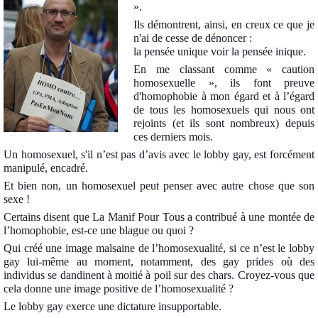
».
Ils démontrent, ainsi, en creux ce que je
n'ai de cesse de dénoncer :
la pensée unique voir la pensée inique.
En me classant comme « caution
homosexuelle », ils font preuve
d'homophobie à mon égard et à l’égard
de tous les homosexuels qui nous ont
rejoints (et ils sont nombreux) depuis
ces derniers mois.
Un homosexuel, s'il n’est pas d’avis avec le lobby gay, est forcément
manipulé, encadré.
Et bien non, un homosexuel peut penser avec autre chose que son
sexe !
Certains disent que La Manif Pour Tous a contribué à une montée de
l’homophobie, est-ce une blague ou quoi ?
Qui créé une image malsaine de l’homosexualité, si ce n’est le lobby
gay lui-même au moment, notamment, des gay prides où des
individus se dandinent à moitié à poil sur des chars. Croyez-vous que
cela donne une image positive de l’homosexualité ?
Le lobby gay exerce une dictature insupportable.