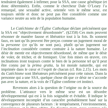
tendraient également à infirmer, pour la SSA, une cause génétique (et
donc déterminée). Enfin, comme le chercheur Dale O’Leary l’a
remarqué, une sexualité active, orientée vers le même sexe, est
toujours stérile et donc ne peut pas être considérée comme une
variance neutre au sein de la population humaine.
Le
Catéchisme de l’Église Catholique
déclare précisément que
la SSA est "objectivement désordonnée". (§2358) Ces mots peuvent
résonner de manière fausse et libératrice tout à la fois. Ils sonnent
faux, en tant qu’ils peuvent être perçus comme un jugement moral de
la
personne
(ce qu’ils ne sont pas), plutôt qu’un jugement sur
l’
inclination
considérée comme contraire à la nature humaine. Le
désir de mentir est objectivement désordonné, de même que le désir
de voler, de tricher, et de forniquer. Une fois mises en œuvre, ces
inclinations iront toujours contre le bien de la personne tel qu’il peut
être connu par la
prima gratia
, la loi morale naturelle, qui est
imprimée dans le cœur et l’esprit de chacun (cf. Rm 2,15). Les mots
du
Catéchisme
sont libérateurs précisément pour cette raison. Dans la
personne qui a une SSA, quelque chose dit que ce désir ne s’accorde
pas avec la nature, et la voix de l’Église confirme cet instinct.
Revenons alors à la question de l’origine ou de la source du
problème. L’attirance vers le même sexe est un désordre
développemental qui est à la fois soignable et évitable. Il indique le
développement incomplet d’un caractère probablement basé sur la
convergence de plusieurs facteurs : le tempérament, l’environnement,