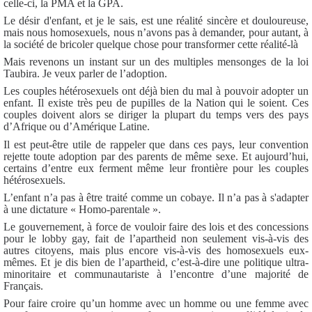
celle-ci, la PMA et la GPA.
Le désir d'enfant, et je le sais, est une réalité sincère et douloureuse,
mais nous homosexuels, nous n’avons pas à demander, pour autant, à
la société de bricoler quelque chose pour transformer cette réalité-là
Mais revenons un instant sur un des multiples mensonges de la loi
Taubira. Je veux parler de l’adoption.
Les couples hétérosexuels ont déjà bien du mal à pouvoir adopter un
enfant. Il existe très peu de pupilles de la Nation qui le soient. Ces
couples doivent alors se diriger la plupart du temps vers des pays
d’Afrique ou d’Amérique Latine.
Il est peut-être utile de rappeler que dans ces pays, leur convention
rejette toute adoption par des parents de même sexe. Et aujourd’hui,
certains d’entre eux ferment même leur frontière pour les couples
hétérosexuels.
L’enfant n’a pas à être traité comme un cobaye. Il n’a pas à s'adapter
à une dictature « Homo-parentale ».
Le gouvernement, à force de vouloir faire des lois et des concessions
pour le lobby gay, fait de l’apartheid non seulement vis-à-vis des
autres citoyens, mais plus encore vis-à-vis des homosexuels eux-
mêmes. Et je dis bien de l’apartheid, c’est-à-dire une politique ultra-
minoritaire et communautariste à l’encontre d’une majorité de
Français.
Pour faire croire qu’un homme avec un homme ou une femme avec