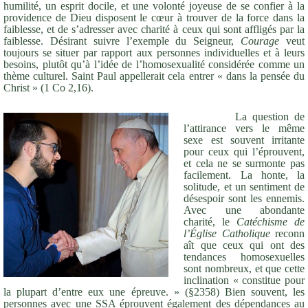
humilité, un esprit docile, et une volonté joyeuse de se confier à la
providence de Dieu disposent le cœur à trouver de la force dans la
faiblesse, et de s’adresser avec charité à ceux qui sont affligés par la
faiblesse. Désirant suivre l’exemple du Seigneur,
Courage
veut
toujours se situer par rapport aux personnes individuelles et à leurs
besoins, plutôt qu’à l’idée de l’homosexualité considérée comme un
thème culturel. Saint Paul appellerait cela entrer « dans la pensée du
Christ » (1 Co 2,16).
La question de
l’attirance vers le même
sexe est souvent irritante
pour ceux qui l’éprouvent,
et cela ne se surmonte pas
facilement. La honte, la
solitude, et un sentiment de
désespoir sont les ennemis.
Avec une abondante
charité, le
Catéchisme de
l’Église
Catholique
reconn
aît que ceux qui ont des
tendances homosexuelles
sont nombreux, et que cette
inclination « constitue pour
la plupart d’entre eux une épreuve. » (§2358) Bien souvent, les
personnes avec une SSA éprouvent également des dépendances au