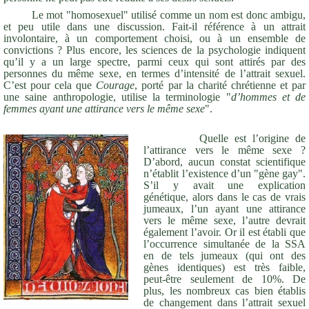
Le mot "homosexuel" utilisé comme un nom est donc ambigu,
et peu utile dans une discussion. Fait-il référence à un attrait
involontaire, à un comportement choisi, ou à un ensemble de
convictions ? Plus encore, les sciences de la psychologie indiquent
qu’il y a un large spectre, parmi ceux qui sont attirés par des
personnes du même sexe, en termes d’intensité de l’attrait sexuel.
C’est pour cela que
Courage
, porté par la charité chrétienne et par
une saine anthropologie, utilise la terminologie "
d’hommes et de
femmes ayant une attirance vers le même sexe
".
Quelle est l’origine de
l’attirance vers le même sexe ?
D’abord, aucun constat scientifique
n’établit l’existence d’un "gène gay".
S’il y avait une explication
génétique, alors dans le cas de vrais
jumeaux, l’un ayant une attirance
vers le même sexe, l’autre devrait
également l’avoir. Or il est établi que
l’occurrence simultanée de la SSA
en de tels jumeaux (qui ont des
gènes identiques) est très faible,
peut-être seulement de 10%. De
plus, les nombreux cas bien établis
de changement dans l’attrait sexuel