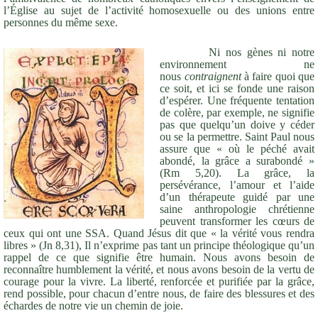
l’Église au sujet de l’activité homosexuelle ou des unions entre
personnes du même sexe.
Ni nos gènes ni notre
environnement ne
nous
contraignent
à faire quoi que
ce soit, et ici se fonde une raison
d’espérer. Une fréquente tentation
de colère, par exemple, ne signifie
pas que quelqu’un doive y céder
ou se la permettre. Saint Paul nous
assure que « où le péché avait
abondé, la grâce a surabondé »
(Rm 5,20). La grâce, la
persévérance, l’amour et l’aide
d’un thérapeute guidé par une
saine anthropologie chrétienne
peuvent transformer les cœurs de
ceux qui ont une SSA. Quand Jésus dit que « la vérité vous rendra
libres » (Jn 8,31), Il n’exprime pas tant un principe théologique qu’un
rappel de ce que signifie être humain. Nous avons besoin de
reconnaître humblement la vérité, et nous avons besoin de la vertu de
courage pour la vivre. La liberté, renforcée et purifiée par la grâce,
rend possible, pour chacun d’entre nous, de faire des blessures et des
échardes de notre vie un chemin de joie.