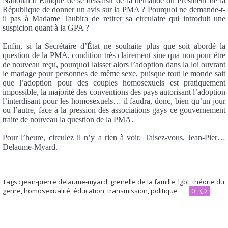
National d’Éthique de se dessaisir de la demande du Président de la
République de donner un avis sur la PMA ? Pourquoi ne demande-t-
il pas à Madame Taubira de retirer sa circulaire qui introduit une
suspicion quant à la GPA ?
Enfin, si la Secrétaire d’État ne souhaite plus que soit abordé la
question de la PMA, condition très clairement sine qua non pour être
de nouveau reçu, pourquoi laisser alors l’adoption dans la loi ouvrant
le mariage pour personnes de même sexe, puisque tout le monde sait
que l’adoption pour des couples homosexuels est pratiquement
impossible, la majorité des conventions des pays autorisant l’adoption
l’interdisant pour les homosexuels… il faudra, donc, bien qu’un jour
ou l’autre, face à la pression des associations gays ce gouvernement
traite de nouveau la question de la PMA.
Pour l’heure, circulez il n’y a rien à voir. Taisez-vous, Jean-Pier…
Delaume-Myard.
Tags :
jean-pierre delaume-myard
,
grenelle de la famille
,
lgbt
,
théorie du
genre
,
homosexualité
,
éducation
,
transmission
,
politique
0