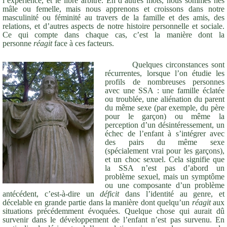
l’expérience, et le libre arbitre. En d’autres mots, nous sommes nés
mâle ou femelle, mais nous apprenons et croissons dans notre
masculinité ou féminité au travers de la famille et des amis, des
relations, et d’autres aspects de notre histoire personnelle et sociale.
Ce qui compte dans chaque cas, c’est la manière dont la
personne
réagit
face à ces facteurs.
Quelques circonstances sont
récurrentes, lorsque l’on étudie les
profils de nombreuses personnes
avec une SSA : une famille éclatée
ou troublée, une aliénation du parent
du même sexe (par exemple, du père
pour le garçon) ou même la
perception d’un désintéressement, un
échec de l’enfant à s’intégrer avec
des pairs du même sexe
(spécialement vrai pour les garçons),
et un choc sexuel. Cela signifie que
la SSA n’est pas d’abord un
problème sexuel, mais un symptôme
ou une composante d’un problème
antécédent, c’est-à-dire un
déficit
dans l’identité au genre, et
décelable en grande partie dans la manière dont quelqu’un
réagit
aux
situations précédemment évoquées. Quelque chose qui aurait dû
survenir dans le développement de l’enfant n’est pas survenu. En