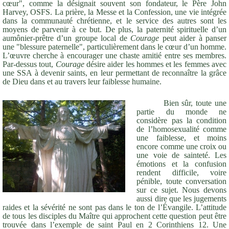
cœur", comme la désignait souvent son fondateur, le Père John
Harvey, OSFS. La prière, la Messe et la Confession, une vie intégrée
dans la communauté chrétienne, et le service des autres sont les
moyens de parvenir à ce but. De plus, la paternité spirituelle d’un
aumônier-prêtre d’un groupe local de
Courage
peut aider à panser
une "blessure paternelle", particulièrement dans le cœur d’un homme.
L’œuvre cherche à encourager une chaste amitié entre ses membres.
Par-dessus tout,
Courage
désire aider les hommes et les femmes avec
une SSA à devenir saints, en leur permettant de reconnaître la grâce
de Dieu dans et au travers leur faiblesse humaine.
Bien sûr, toute une
partie du monde ne
considère pas la condition
de l’homosexualité comme
une faiblesse, et moins
encore comme une croix ou
une voie de sainteté. Les
émotions et la confusion
rendent difficile, voire
pénible, toute conversation
sur ce sujet. Nous devons
aussi dire que les jugements
raides et la sévérité ne sont pas dans le ton de l’Évangile. L’attitude
de tous les disciples du Maître qui approchent cette question peut être
trouvée dans l’exemple de saint Paul en 2 Corinthiens 12. Une