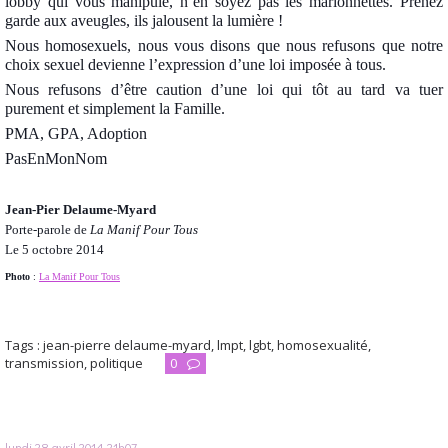
lobby qui vous manipule, n’en soyez pas les marionnettes. Prenez
garde aux aveugles, ils jalousent la lumière !
Nous homosexuels, nous vous disons que nous refusons que notre
choix sexuel devienne l’expression d’une loi imposée à tous.
Nous refusons d’être caution d’une loi qui tôt au tard va tuer
purement et simplement la Famille.
PMA, GPA, Adoption
PasEnMonNom
Jean-Pier Delaume-Myard
Porte-parole de
La Manif Pour Tous
Le 5 octobre 2014
Photo
:
La Manif Pour Tous
Tags :
jean-pierre delaume-myard
,
lmpt
,
lgbt
,
homosexualité
,
transmission
,
politique
0
lundi 28
avril 2014
21h07