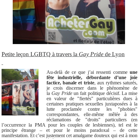
Petite leçon LGBTQ à travers la
Gay Pride
de Lyon
Au-delà de ce que j’ai ressenti comme
une
fête industrielle, débordante d’une joie
factice, banale et triste
, aux rythmes saturés,
je crois discerner dans le phénomène de
la
Gay Pride
un fait politique décisif. La mise
en valeur de "fiertés" particulières dues à
certaines pratiques sexuelles juxtaposées à la
lutte proclamée contre les "phobies"
correspondantes, elle-même mêlée à des
réclamations de "droits" particuliers (en
l’occurrence la PMA pour les couples de lesbiennes), tel est le
principe étrange – et pour le moins paradoxal – de cette
manifestation. Et c’est justement cet amalgame douteux qui est à mon