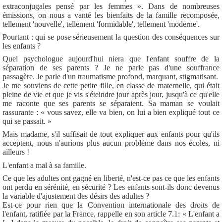
extraconjugales pensé par les femmes ». Dans de nombreuses
émissions, on nous a vanté les bienfaits de la famille recomposée,
tellement 'nouvelle', tellement 'formidable', tellement 'moderne'.
Pourtant : qui se pose sérieusement la question des conséquences sur
les enfants ?
Quel psychologue aujourd'hui niera que l'enfant souffre de la
séparation de ses parents ? Je ne parle pas d'une souffrance
passagère. Je parle d'un traumatisme profond, marquant, stigmatisant.
Je me souviens de cette petite fille, en classe de maternelle, qui était
pleine de vie et que je vis s'éteindre jour après jour, jusqu'à ce qu'elle
me raconte que ses parents se séparaient. Sa maman se voulait
rassurante : « vous savez, elle va bien, on lui a bien expliqué tout ce
qui se passait. »
Mais madame, s'il suffisait de tout expliquer aux enfants pour qu'ils
acceptent, nous n'aurions plus aucun problème dans nos écoles, ni
ailleurs !
L'enfant a mal à sa famille.
Ce que les adultes ont gagné en liberté, n'est-ce pas ce que les enfants
ont perdu en sérénité, en sécurité ? Les enfants sont-ils donc devenus
la variable d'ajustement des désirs des adultes ?
Est-ce pour rien que la Convention internationale des droits de
l'enfant, ratifiée par la France, rappelle en son article 7.1: « L'enfant a