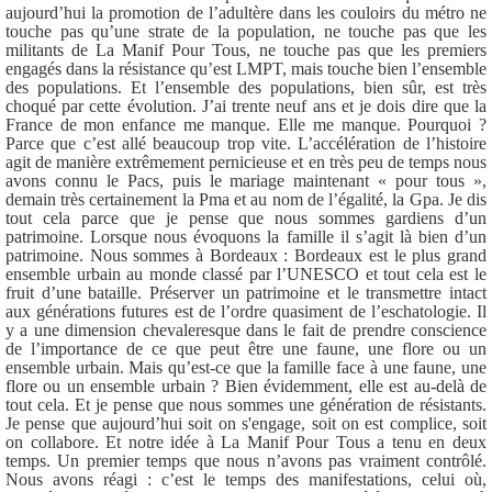
aujourd’hui
la promotion de l’adultère dans les couloirs du métro ne
touche pas qu’une strate de la population, ne touche pas que les
militants de La Manif Pour Tous, ne touche pas que les premiers
engagés dans la résistance qu’est LMPT, mais touche bien l’ensemble
des populations. Et l’ensemble des populations, bien sûr, est très
choqué par cette évolution. J’ai trente neuf ans et je dois dire que la
France de mon enfance me manque. Elle me manque. Pourquoi ?
Parce que c’est allé beaucoup trop vite. L’accélération de l’histoire
agit de manière extrêmement pernicieuse et en très peu de temps nous
avons connu le Pacs, puis le mariage maintenant « pour tous »,
demain très certainement la Pma et au nom de l’égalité, la Gpa. Je dis
tout cela parce que je pense que nous sommes gardiens d’un
patrimoine. Lorsque nous évoquons la famille il s’agit là bien d’un
patrimoine. Nous sommes à Bordeaux : Bordeaux est le plus grand
ensemble urbain au monde classé par l’UNESCO et tout cela est le
fruit d’une bataille. Préserver un patrimoine et le transmettre intact
aux générations futures est de l’ordre quasiment de l’eschatologie. Il
y a une dimension chevaleresque dans le fait de prendre conscience
de l’importance de ce que peut être une faune, une flore ou un
ensemble urbain. Mais qu’est-ce que la famille face à une faune, une
flore ou un ensemble urbain ? Bien évidemment, elle est au-delà de
tout cela. Et je pense que nous sommes une génération de résistants.
Je pense que aujourd’hui soit on s'engage, soit on est complice, soit
on collabore. Et notre idée à La Manif Pour Tous a tenu en deux
temps. Un premier temps que nous n’avons pas vraiment contrôlé.
Nous avons réagi : c’est le temps des manifestations, celui où,