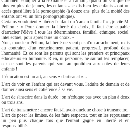
Comment éduquer à la sexualité et à l'amour, quand on sait que de
plus en plus de jeunes, les enfants - je dis bien les enfants - ont un
accès quasi libre à la pornographie (à douze ans, plus de la moitié des
enfants ont vu un film pornographique).
Certains voudraient « libérer l'enfant du 'carcan familial' » ; je cite M.
Peillon : « Pour donner la liberté du choix, il faut être capable
d'arracher l'élève à tous les déterminismes, familial, ethnique, social,
intellectuel, pour après faire un choix. »
Non, monsieur Peillon, la liberté ne vient pas d'un arrachement, mais
au contraire, d'un enracinement patient, progressif, profond dans
l'humanité. Et ce sont les parents qui sont les premiers et principaux
éducateurs en humanité. Rien, ni personne, ne saurait les remplacer,
car ce sont les parents qui sont au quotidien aux côtés de leurs
enfants !
L'éducation est un art, au sens « d'artisanat »...
L'art de voir en l'enfant qui est devant vous, l'adulte de demain et de
donner ainsi sens et cohérence à sa vie.
L'art de s'inscrire dans la durée : on n'éduque pas avec un plan à deux
ou trois ans.
L'art de transmettre : encore faut-il avoir quelque chose à transmettre.
L'art de poser les limites, de les faire respecter, tout en les repoussant
un peu plus chaque fois que l'enfant gagne en liberté et en
responsabilité.