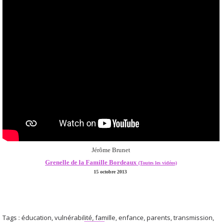
Jérôme Brunet
Grenelle de la Famille Bordeaux
(Toutes les vidéos)
15 octobre 2013
Tags :
éducation
,
vulnérabilité
,
famille
,
enfance
,
parents
,
transmission
,