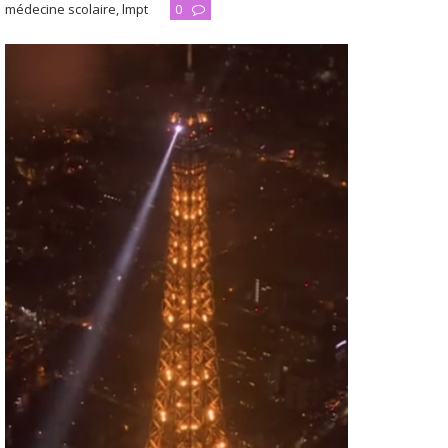
médecine scolaire
,
lmpt
0