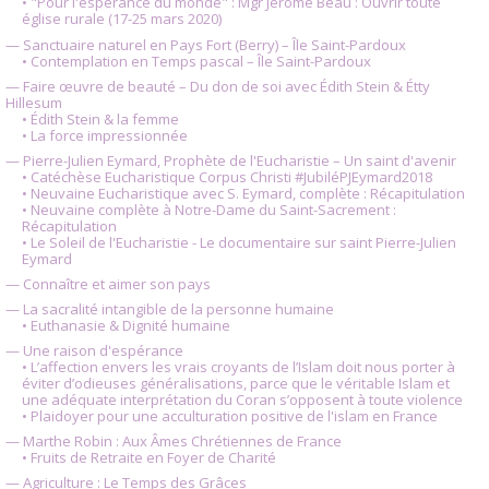
• "Pour l'espérance du monde" : Mgr Jérôme Beau : Ouvrir toute
église rurale (17-25 mars 2020)
— Sanctuaire naturel en Pays Fort (Berry) – Île Saint-Pardoux
• Contemplation en Temps pascal – Île Saint-Pardoux
— Faire œuvre de beauté – Du don de soi avec Édith Stein & Étty
Hillesum
• Édith Stein & la femme
• La force impressionnée
— Pierre-Julien Eymard, Prophète de l'Eucharistie – Un saint d'avenir
• Catéchèse Eucharistique Corpus Christi #JubiléPJEymard2018
• Neuvaine Eucharistique avec S. Eymard, complète : Récapitulation
• Neuvaine complète à Notre-Dame du Saint-Sacrement :
Récapitulation
• Le Soleil de l'Eucharistie - Le documentaire sur saint Pierre-Julien
Eymard
— Connaître et aimer son pays
— La sacralité intangible de la personne humaine
• Euthanasie & Dignité humaine
— Une raison d'espérance
• L’affection envers les vrais croyants de l’Islam doit nous porter à
éviter d’odieuses généralisations, parce que le véritable Islam et
une adéquate interprétation du Coran s’opposent à toute violence
• Plaidoyer pour une acculturation positive de l'islam en France
— Marthe Robin : Aux Âmes Chrétiennes de France
• Fruits de Retraite en Foyer de Charité
— Agriculture : Le Temps des Grâces