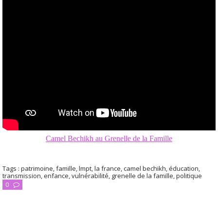
Camel Bechikh au Grenelle de la Famille
Tags :
patrimoine
,
famille
,
lmpt
,
la france
,
camel bechikh
,
éducation
,
transmission
,
enfance
,
vulnérabilité
,
grenelle de la famille
,
politique
0