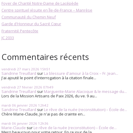
Foyer de Charité Notre-Dame de Lacépède
Centre spirituel jésuite en Île-de-France – Manrèse
Communauté du Chemin Neuf
Garde d'Honneur du Sacré Cœur
Fraternité Pentecôte
JC 2033
Commentaires récents
vendredi 27
mars 2026
15h51
Sandrine Treuillard
sur
La blessure d'amour à la Croix – Fr. Jean...
J'ai ajouté le point d'interrogation à la citation finale...
vendredi 27
février 2026
07h49
Sandrine Treuillard
sur
Marguerite-Marie Alacoque & le message du...
Lors de la Mission Artisans de Paix 2026, du ve. 9 au...
mardi 06
janvier 2026
12h42
Sandrine Treuillard
sur
Le rêve de la nuée (reconstitution) – École de...
Chère Marie-Claude, Je n'ai pas de crainte en...
mardi 06
janvier 2026
12h36
Marie-Claude
sur
Le rêve de la nuée (reconstitution) – École de...
Merci beaucoup pour votre retour. En ce jour de la...