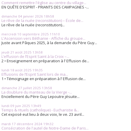
Comment remettre l'église au centre du village...
EN QUÊTE D'ESPRIT - PRIANTS DES CAMPAGNES -...
dimanche 04
janvier 2026
18h58
Le rêve de la nuée (reconstitution) – École de...
Le rêve de la nuée (reconstitution)...
mercredi 10
septembre 2025
11h10
L'Ascension vers Béthanie - Affiche du groupe...
Juste avant Pâques 2025, à la demande du Père Guy...
jeudi 21
août 2025
13h58
L’effusion de l’Esprit Saint à la Croix –...
2 • Enseignement en préparation à l’ Effusion de...
lundi 18
août 2025
19h35
Effusions de l’Esprit Saint lors de ma...
1 • Témoignage en préparation à l’ Effusion de...
dimanche 27
juillet 2025
13h58
La doublure du manteau de la Vierge -...
Enciellement du Père Guy Lepoutre jésuite...
lundi 09
juin 2025
13h49
Temps & rituels (catholique) - Eucharistie &...
Cet exposé eut lieu à deux voix, le ve. 23 avril...
mardi 17
décembre 2024
19h32
Consécration de l'autel de Notre-Dame de Paris...