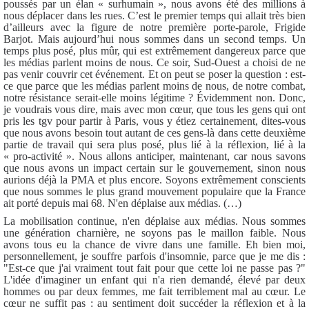
poussés par un élan « surhumain », nous avons été des millions à
nous déplacer dans les rues. C’est le premier temps qui allait très bien
d’ailleurs avec la figure de notre première porte-parole, Frigide
Barjot. Mais aujourd’hui nous sommes dans un second temps. Un
temps plus posé, plus mûr, qui est extrêmement dangereux parce que
les médias parlent moins de nous. Ce soir, Sud-Ouest a choisi de ne
pas venir couvrir cet événement. Et on peut se poser la question : est-
ce que parce que les médias parlent moins de nous, de notre combat,
notre résistance serait-elle moins légitime ? Évidemment non. Donc,
je voudrais vous dire, mais avec mon cœur, que tous les gens qui ont
pris les tgv pour partir à Paris, vous y étiez certainement, dites-vous
que nous avons besoin tout autant de ces gens-là dans cette deuxième
partie de travail qui sera plus posé, plus lié à la réflexion, lié à la
« pro-activité ». Nous allons anticiper, maintenant, car nous savons
que nous avons un impact certain sur le gouvernement, sinon nous
aurions déjà la PMA et plus encore. Soyons extrêmement conscients
que nous sommes le plus grand mouvement populaire que la France
ait porté depuis mai 68. N'en déplaise aux médias. (…)
La mobilisation continue, n'en déplaise aux médias. Nous sommes
une génération charnière, ne soyons pas le maillon faible. Nous
avons tous eu la chance de vivre dans une famille. Eh bien moi,
personnellement, je souffre parfois d'insomnie, parce que je me dis :
"Est-ce que j'ai vraiment tout fait pour que cette loi ne passe pas ?"
L'idée d'imaginer un enfant qui n'a rien demandé, élevé par deux
hommes ou par deux femmes, me fait terriblement mal au cœur. Le
cœur ne suffit pas : au sentiment doit succéder la réflexion et à la