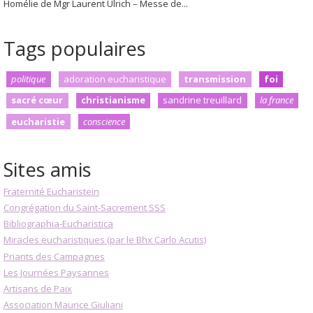
Homélie de Mgr Laurent Ulrich – Messe de...
Tags populaires
politique
adoration eucharistique
transmission
foi
sacré cœur
christianisme
sandrine treuillard
la france
eucharistie
conscience
Sites amis
Fraternité Eucharistein
Congrégation du Saint-Sacrement SSS
Bibliographia-Eucharistica
Miracles eucharistiques (par le Bhx Carlo Acutis)
Priants des Campagnes
Les Journées Paysannes
Artisans de Paix
Association Maurice Giuliani