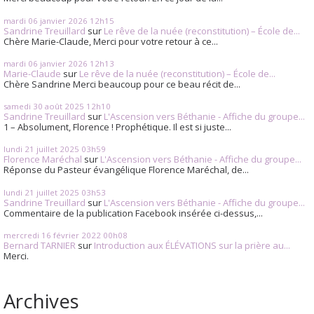
mardi 06
janvier 2026
12h15
Sandrine Treuillard
sur
Le rêve de la nuée (reconstitution) – École de...
Chère Marie-Claude, Merci pour votre retour à ce...
mardi 06
janvier 2026
12h13
Marie-Claude
sur
Le rêve de la nuée (reconstitution) – École de...
Chère Sandrine Merci beaucoup pour ce beau récit de...
samedi 30
août 2025
12h10
Sandrine Treuillard
sur
L'Ascension vers Béthanie - Affiche du groupe...
1 – Absolument, Florence ! Prophétique. Il est si juste...
lundi 21
juillet 2025
03h59
Florence Maréchal
sur
L'Ascension vers Béthanie - Affiche du groupe...
Réponse du Pasteur évangélique Florence Maréchal, de...
lundi 21
juillet 2025
03h53
Sandrine Treuillard
sur
L'Ascension vers Béthanie - Affiche du groupe...
Commentaire de la publication Facebook insérée ci-dessus,...
mercredi 16
février 2022
00h08
Bernard TARNIER
sur
Introduction aux ÉLÉVATIONS sur la prière au...
Merci.
Archives