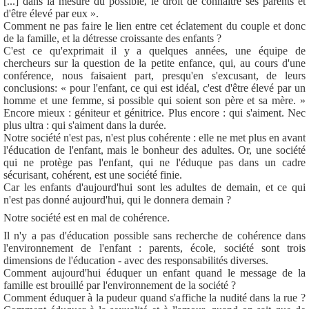
[...] dans la mesure du possible, le droit de connaître ses parents et
d'être élevé par eux ».
Comment ne pas faire le lien entre cet éclatement du couple et donc
de la famille, et la détresse croissante des enfants ?
C'est ce qu'exprimait il y a quelques années, une équipe de
chercheurs sur la question de la petite enfance, qui, au cours d'une
conférence, nous faisaient part, presqu'en s'excusant, de leurs
conclusions: « pour l'enfant, ce qui est idéal, c'est d'être élevé par un
homme et une femme, si possible qui soient son père et sa mère. »
Encore mieux : géniteur et génitrice. Plus encore : qui s'aiment. Nec
plus ultra : qui s'aiment dans la durée.
Notre société n'est pas, n'est plus cohérente : elle ne met plus en avant
l'éducation de l'enfant, mais le bonheur des adultes. Or, une société
qui ne protège pas l'enfant, qui ne l'éduque pas dans un cadre
sécurisant, cohérent, est une société finie.
Car les enfants d'aujourd'hui sont les adultes de demain, et ce qui
n'est pas donné aujourd'hui, qui le donnera demain ?
Notre société est en mal de cohérence.
Il n'y a pas d'éducation possible sans recherche de cohérence dans
l'environnement de l'enfant : parents, école, société sont trois
dimensions de l'éducation - avec des responsabilités diverses.
Comment aujourd'hui éduquer un enfant quand le message de la
famille est brouillé par l'environnement de la société ?
Comment éduquer à la pudeur quand s'affiche la nudité dans la rue ?