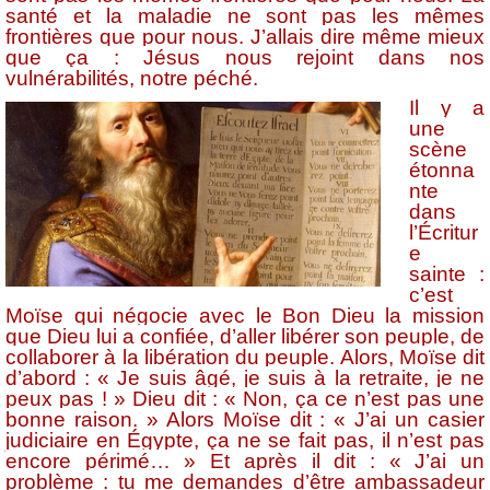
santé et la maladie ne sont pas les mêmes
frontières que pour nous. J’allais dire même mieux
que ça : Jésus nous rejoint dans nos
vulnérabilités, notre péché.
Il y a
une
scène
étonna
nte
dans
l’Écritur
e
sainte :
c’est
Moïse qui négocie avec le Bon Dieu la mission
que Dieu lui a confiée, d’aller libérer son peuple, de
collaborer à la libération du peuple. Alors, Moïse dit
d’abord : « Je suis âgé, je suis à la retraite, je ne
peux pas ! » Dieu dit : « Non, ça ce n’est pas une
bonne raison. » Alors Moïse dit : « J’ai un casier
judiciaire en Égypte, ça ne se fait pas, il n’est pas
encore périmé… » Et après il dit : « J’ai un
problème : tu me demandes d’être ambassadeur