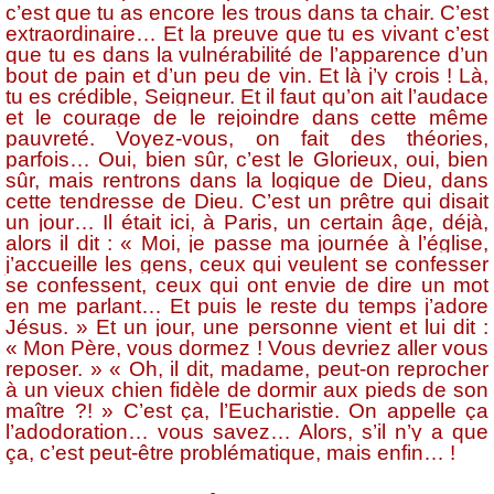
c’est que tu as encore les trous dans ta chair. C’est
extraordinaire… Et la preuve que tu es vivant c’est
que tu es dans la vulnérabilité de l’apparence d’un
bout de pain et d’un peu de vin. Et là j’y crois ! Là,
tu es crédible, Seigneur. Et il faut qu’on ait l’audace
et le courage de le rejoindre dans cette même
pauvreté. Voyez-vous, on fait des théories,
parfois… Oui, bien sûr, c’est le Glorieux, oui, bien
sûr, mais rentrons dans la logique de Dieu, dans
cette tendresse de Dieu. C’est un prêtre qui disait
un jour… Il était ici, à Paris, un certain âge, déjà,
alors il dit : « Moi, je passe ma journée à l’église,
j’accueille les gens, ceux qui veulent se confesser
se confessent, ceux qui ont envie de dire un mot
en me parlant… Et puis le reste du temps j’adore
Jésus. » Et un jour, une personne vient et lui dit :
« Mon Père, vous dormez ! Vous devriez aller vous
reposer. » « Oh, il dit, madame, peut-on reprocher
à un vieux chien fidèle de dormir aux pieds de son
maître ?! » C’est ça, l’Eucharistie. On appelle ça
l’adodoration… vous savez… Alors, s’il n’y a que
ça, c’est peut-être problématique, mais enfin… !