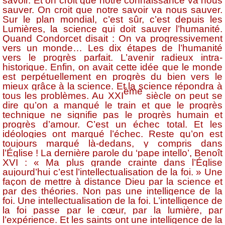
savoir. Et on croit que notre connaissance va nous
sauver. On croit que notre savoir va nous sauver.
Sur le plan mondial, c’est sûr, c’est depuis les
Lumières, la science qui doit sauver l’humanité.
Quand Condorcet disait : On va progressivement
vers un monde… Les dix étapes de l’humanité
vers le progrès parfait. L’avenir radieux intra-
historique. Enfin, on avait cette idée que le monde
est perpétuellement en progrès du bien vers le
mieux grâce à la science. Et la science répondra à
ème
tous les problèmes. Au XXI
siècle on peut se
dire qu’on a manqué le train et que le progrès
technique ne signifie pas le progrès humain et
progrès d’amour. C’est un échec total. Et les
idéologies ont marqué l’échec. Reste qu’on est
toujours marqué là-dedans, y compris dans
l’Église ! La dernière parole du ‘pape intello’, Benoît
XVI : « Ma plus grande crainte dans l’Église
aujourd’hui c’est l’intellectualisation de la foi. » Une
façon de mettre à distance Dieu par la science et
par des théories. Non pas une intelligence de la
foi. Une intellectualisation de la foi. L’intelligence de
la foi passe par le cœur, par la lumière, par
l’expérience. Et les saints ont une intelligence de la