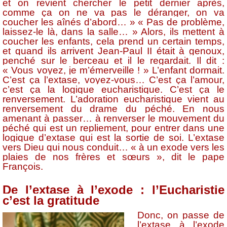
et on revient chercher le petit dernier après,
comme ça on ne va pas le déranger, on va
coucher les aînés d’abord… » « Pas de problème,
laissez-le là, dans la salle… » Alors, ils mettent à
coucher les enfants, cela prend un certain temps,
et quand ils arrivent Jean-Paul II était à genoux,
penché sur le berceau et il le regardait. Il dit :
« Vous voyez, je m’émerveille ! » L’enfant dormait.
C’est ça l’extase, voyez-vous… C’est ça l’amour,
c’est ça la logique eucharistique. C’est ça le
renversement. L’adoration eucharistique vient au
renversement du drame du péché. En nous
amenant à passer… à renverser le mouvement du
péché qui est un repliement, pour entrer dans une
logique d’extase qui est la sortie de soi. L’extase
vers Dieu qui nous conduit… « à un exode vers les
plaies de nos frères et sœurs », dit le pape
François.
De l’extase à l’exode : l’Eucharistie
c’est la gratitude
Donc, on passe de
l’extase à l’exode