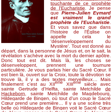
touchante de ce prophète
de l'Eucharistie
. Je pense
que
Pierre-Julien Eymard
est vraiment le grand
prophète de l'Eucharistie
.
Et vous savez que dans
l'histoire de l'Église on
appelle cela le
'désenveloppement du
Mystère'. Tout est donné au
départ, dans la personne de Jésus et, on le sait, la
révélation s'achève avec la mort du dernier apôtre.
Donc tout est dit. Mais là, les choses se
désenveloppent, prennent une tournure
particulière. Je vous parlais hier du Sacré Cœur. Il
est bien là, ouvert sur la Croix, toute la dévotion se
trouve là, il y a des textes merveilleux… Mais
ème
ème
finalement c'est au XII
XIII
siècle avec
sainte Gertrude d’Helfta, sainte Metchilde
de
Hackeborn
,
sainte Metchilde de Magdebourg,
Hildegarde de Bingen, où tout d’un coup le Sacré
Cœur prend une première… Il y a une scène très
belle où Hildegarde de Bingen voit le Sacré Cœur