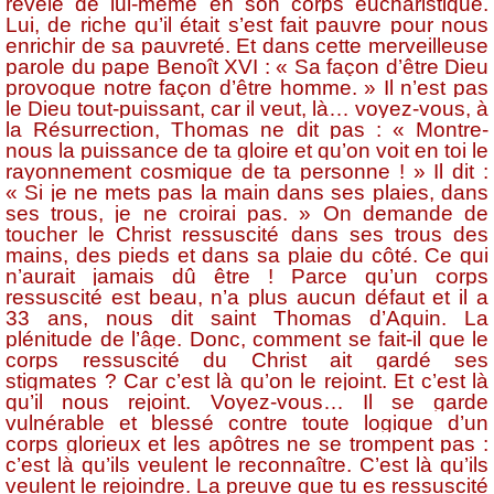
révèle de lui-même en son corps eucharistique.
Lui, de riche qu’il était s’est fait pauvre pour nous
enrichir de sa pauvreté. Et dans cette merveilleuse
parole du pape Benoît XVI : « Sa façon d’être Dieu
provoque notre façon d’être homme. » Il n’est pas
le Dieu tout-puissant, car il veut, là… voyez-vous, à
la Résurrection, Thomas ne dit pas : « Montre-
nous la puissance de ta gloire et qu’on voit en toi le
rayonnement cosmique de ta personne ! » Il dit :
« Si je ne mets pas la main dans ses plaies, dans
ses trous, je ne croirai pas. » On demande de
toucher le Christ ressuscité dans ses trous des
mains, des pieds et dans sa plaie du côté. Ce qui
n’aurait jamais dû être ! Parce qu’un corps
ressuscité est beau, n’a plus aucun défaut et il a
33 ans, nous dit saint Thomas d’Aquin. La
plénitude de l’âge. Donc, comment se fait-il que le
corps ressuscité du Christ ait gardé ses
stigmates ? Car c’est là qu’on le rejoint. Et c’est là
qu’il nous rejoint. Voyez-vous… Il se garde
vulnérable et blessé contre toute logique d’un
corps glorieux et les apôtres ne se trompent pas :
c’est là qu’ils veulent le reconnaître. C’est là qu’ils
veulent le rejoindre. La preuve que tu es ressuscité