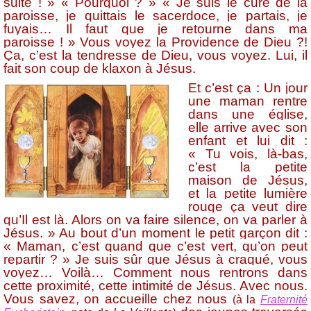
suite ! » « Pourquoi ? » « Je suis le curé de la
paroisse, je quittais le sacerdoce, je partais, je
fuyais… Il faut que je retourne dans ma
paroisse ! » Vous voyez la Providence de Dieu ?!
Ça, c’est la tendresse de Dieu, vous voyez. Lui, il
fait son coup de klaxon à Jésus.
Et c’est ça : Un jour
une maman rentre
dans une église,
elle arrive avec son
enfant et lui dit :
« Tu vois, là-bas,
c’est la petite
maison de Jésus,
et la petite lumière
rouge ça veut dire
qu’Il est là. Alors on va faire silence, on va parler à
Jésus. » Au bout d’un moment le petit garçon dit :
« Maman, c’est quand que c’est vert, qu’on peut
repartir ? » Je suis sûr que Jésus à craqué, vous
voyez… Voilà… Comment nous rentrons dans
cette proximité, cette intimité de Jésus. Avec nous.
Vous savez, on accueille chez nous
(à la
Fraternité