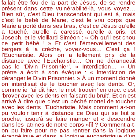
fallait être fou de la part de Jésus, de se rendre
présent dans cette vulnérabilité-là, vous voyez…
Bien sûr, c’est Dieu transcendant qui est là, mais
c’est le bébé de Marie, c’est le vrai corps que
Marie a porté dans ses bras, c’est ce Jésus qu’elle
a touché, qu’elle a caressé, qu’elle a pris, et
Joseph, et le vieillard Siméon : « Oh qu’il est chou
ce petit bébé ! » Et c’est l’émerveillement des
bergers à la crèche, voyez-vous… C’est ça !
l’Eucharistie. Alors on a tellement pris de la
distance avec l’Eucharistie… On ne dérangeait
pas le ‘Divin Prisonnier’. « Interdiction… » Un
prêtre a écrit à son évêque : « Interdiction de
déranger le Divin Prisonnier. » À un moment donné
on interdisait de le toucher avec les dents. Or,
comme je l’ai dit hier, le mot ‘trogein’ en grec, c’est
‘broyer avec les dents en faisant du bruit’. Et on est
arrivé à dire que c’est un péché mortel de toucher
avec les dents l’Eucharistie. Mais comment a-t-on
pu vouloir tenir à distance ce Dieu qui se fait si
proche, jusqu’à se faire manger et « descendre
dans les latrines de notre
cor
ps
»
[i]
?
Comment a-t-
on pu faire pour ne pas rentrer dans la logique
évangélique et dans la logique eucharistique d’un