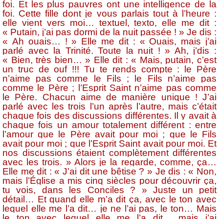
foi. Et les plus pauvres ont une intelligence de la
foi. Cette fille dont je vous parlais tout à l’heure :
elle vient vers moi… textuel, texto, elle me dit :
« Putain, j’ai pas dormi de la nuit passée ! » Je dis :
« Ah ouais… ! » Elle me dit : « Ouais, mais j’ai
parlé avec la Trinité. Toute la nuit ! » Ah, j’dis :
« Bien, très bien… » Elle dit : « Mais, putain, c’est
un truc de ouf !!! Tu te rends compte : le Père
n’aime pas comme le Fils ; le Fils n’aime pas
comme le Père ; l’Esprit Saint n’aime pas comme
le Père. Chacun aime de manière unique ! J’ai
parlé avec les trois l’un après l’autre, mais c’était
chaque fois des discussions différentes. Il y avait à
chaque fois un amour totalement différent : entre
l’amour que le Père avait pour moi ; que le Fils
avait pour moi ; que l’Esprit Saint avait pour moi. Et
nos discussions étaient complètement différentes
avec les trois. » Alors je la regarde, comme, ça…
Elle me dit : « J’ai dit une bêtise ? » Je dis : « Non,
mais l’Église a mis cinq siècles pour découvrir ça,
tu vois, dans les Conciles ? » Juste un petit
détail… Et quand elle m’a dit ça, avec le ton avec
lequel elle me l’a dit… je ne l’ai pas, le ton… Mais
le ton avec lequel elle me l’a dit… mais j’ai