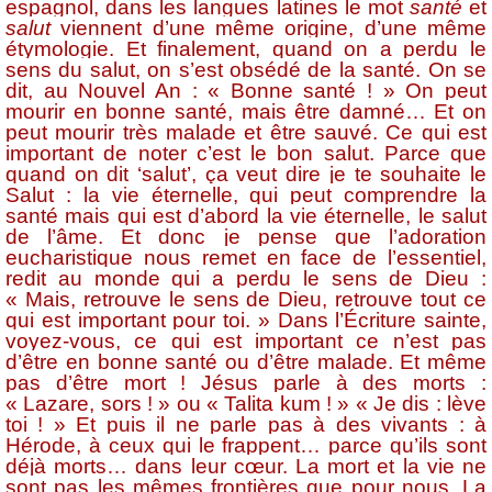
espagnol, dans les langues latines le mot
santé
et
salut
viennent d’une même origine, d’une même
étymologie. Et finalement, quand on a perdu le
sens du salut, on s’est obsédé de la santé. On se
dit, au Nouvel An : « Bonne santé ! » On peut
mourir en bonne santé, mais être damné… Et on
peut mourir très malade et être sauvé. Ce qui est
important de noter c’est le bon salut. Parce que
quand on dit ‘salut’, ça veut dire je te souhaite le
Salut : la vie éternelle, qui peut comprendre la
santé mais qui est d’abord la vie éternelle, le salut
de l’âme. Et donc je pense que l’adoration
eucharistique nous remet en face de l’essentiel,
redit au monde qui a perdu le sens de Dieu :
« Mais, retrouve le sens de Dieu, retrouve tout ce
qui est important pour toi. » Dans l’Écriture sainte,
voyez-vous, ce qui est important ce n’est pas
d’être en bonne santé ou d’être malade. Et même
pas d’être mort ! Jésus parle à des morts :
« Lazare, sors ! » ou « Talita kum ! » « Je dis : lève
toi ! » Et puis il ne parle pas à des vivants : à
Hérode, à ceux qui le frappent… parce qu’ils sont
déjà morts… dans leur cœur. La mort et la vie ne
sont pas les mêmes frontières que pour nous. La