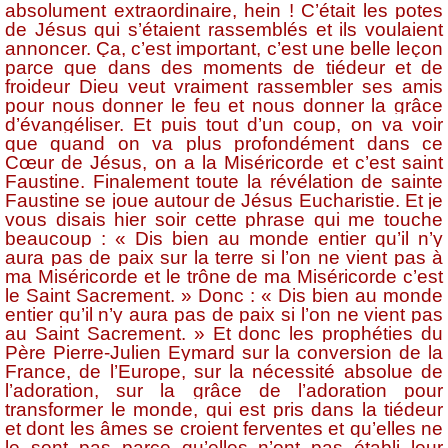
absolument extraordinaire, hein ! C’était les potes
de Jésus qui s’étaient rassemblés et ils voulaient
annoncer. Ça, c’est important, c’est une belle leçon
parce que dans des moments de tiédeur et de
froideur Dieu veut vraiment rassembler ses amis
pour nous donner le feu et nous donner la grâce
d’évangéliser. Et puis tout d’un coup, on va voir
que quand on va plus profondément dans ce
Cœur de Jésus, on a la Miséricorde et c’est saint
Faustine. Finalement toute la révélation de sainte
Faustine se joue autour de Jésus Eucharistie. Et je
vous disais hier soir cette phrase qui me touche
beaucoup : « Dis bien au monde entier qu’il n’y
aura pas de paix sur la terre si l’on ne vient pas à
ma Miséricorde et le trône de ma Miséricorde c’est
le Saint Sacrement. » Donc : « Dis bien au monde
entier qu’il n’y aura pas de paix si l’on ne vient pas
au Saint Sacrement. » Et donc les prophéties du
Père Pierre-Julien Eymard sur la conversion de la
France, de l’Europe, sur la nécessité absolue de
l’adoration, sur la grâce de l’adoration pour
transformer le monde, qui est pris dans la tiédeur
et dont les âmes se croient ferventes et qu’elles ne
le sont pas parce qu’elles n’ont pas établi leur