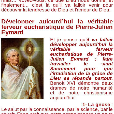
mais… Voyez-vous, ce que Dieu nous donne, et
finalement… c’est là qu’il va falloir venir pour
découvrir la tendresse de Dieu et l’amour de Dieu.
Développer aujourd’hui la véritable
ferveur eucharistique de Pierre-Julien
Eymard
Et je pense qu’
il va falloir
développer aujourd’hui la
véritable ferveur
eucharistique
de Pierre-
Julien Eymard : faire
travailler le saint
Sacrement pour que
l’irradiation de la grâce de
Dieu se répande partout
.
Benoît XVI démontre deux
drames de notre humanité
et de notre christianisme
aujourd’hui.
1- La gnose
:
Le salut par la connaissance, par la science, par le