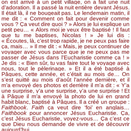
on est arrivé à un petit village, on a fait une nuit
d’adoration. Il a passé la nuit entière devant Jésus.
Il était là, il ne bougeait pas. Le lendemain matin, il
me dit : « Comment on fait pour devenir comme
vous ? Ça veut dire quoi ? » Alors je lui explique un
petit peu… « Alors moi je veux être baptisé ! Il faut
que tu me baptises, Nicolas ! » Je lui dis :
« Écoutes, là, c’est trop rapide, je ne peux pas faire
ça, mais… » Il me dit : « Mais, je peux continuer de
voyager avec vous parce que je ne peux pas me
passer de Jésus dans l’Eucharistie comme ça ! »
Je dis : « Bien sûr, tu vas faire tout le voyage avec
nous, tout le pèlerinage. » Et il a été baptisé à
Pâques, cette année, et c’était au mois de… On
s’est quitté au mois d’août l’année dernière, et il
m’a envoyé des photos et derrière il m’a dit : « Y’a
une surprise, y’a une surprise, y’a une surprise ! Et
à Pâque il m’a envoyé la photo de lui en grand
habit blanc, baptisé à Pâques. Il a créé un groupe :
Faithbook
.
Faith
ça veut dire ‘foi’ en anglais…
Faithbook
pour annoncer Jésus Eucharistie. Ça,
c’est Jésus Eucharistie, voyez-vous… Ça c’est ce
que Dieu nous demande de vivre et de découvrir
aujourd’hui.