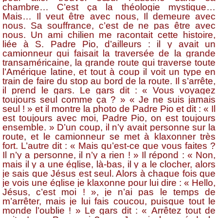
chambre… C’est ça la théologie mystique…
Mais… Il veut être avec nous, Il demeure avec
nous. Sa souffrance, c’est de ne pas être avec
nous. Un ami chilien me racontait cette histoire,
liée à S. Padre Pio, d’ailleurs : il y avait un
camionneur qui faisait la traversée de la grande
transaméricaine, la grande route qui traverse toute
l’Amérique latine, et tout à coup il voit un type en
train de faire du stop au bord de la route. Il s’arrête,
il prend le gars. Le gars dit : « Vous voyagez
toujours seul comme ça ? » « Je ne suis jamais
seul ! » et il montre la photo de Padre Pio et dit : « Il
est toujours avec moi, Padre Pio, on est toujours
ensemble. » D’un coup, il n’y avait personne sur la
route, et le camionneur se met à klaxonner très
fort. L’autre dit : « Mais qu’est-ce que vous faites ?
Il n’y a personne, il n’y a rien ! » Il répond : « Non,
mais il y a une église, là-bas, il y a le clocher, alors
je sais que Jésus est seul. Alors à chaque fois que
je vois une église je klaxonne pour lui dire : « Hello,
Jésus, c’est moi ! », je n’ai pas le temps de
m’arrêter, mais je lui fais coucou, puisque tout le
monde l’oublie ! » Le gars dit : « Arrêtez tout de