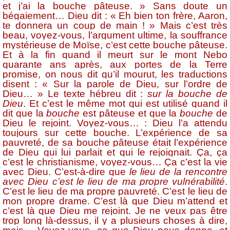
et j’ai la bouche pâteuse. » Sans doute un
bégaiement… Dieu dit : « Eh bien ton frère, Aaron,
te donnera un coup de main ! » Mais c’est très
beau, voyez-vous, l’argument ultime, la souffrance
mystérieuse de Moïse, c’est cette bouche pâteuse.
Et à la fin quand il meurt sur le mont Nebo
quarante ans après, aux portes de la Terre
promise, on nous dit qu’il mourut, les traductions
disent : « Sur la parole de Dieu, sur l’ordre de
Dieu… » Le texte hébreu dit :
sur la bouche de
Dieu
. Et c’est le même mot qui est utilisé quand il
dit que la
bouche
est pâteuse et que la
bouche
de
Dieu le rejoint. Voyez-vous… : Dieu l’a attendu
toujours sur cette bouche. L’expérience de sa
pauvreté, de sa bouche pâteuse était l’expérience
de Dieu qui lui parlait et qui le rejoignait. Ça, ça
c’est le christianisme, voyez-vous… Ça c’est la vie
avec Dieu. C’est-à-dire que
le lieu de la rencontre
avec Dieu c’est le lieu de ma propre vulnérabilité
.
C’est le lieu de ma propre pauvreté. C’est le lieu de
mon propre drame. C’est là que Dieu m’attend et
c’est là que Dieu me rejoint. Je ne veux pas être
trop long là-dessus, il y a plusieurs choses à dire,