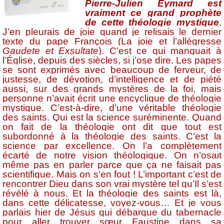
Pierre-Julien Eymard est
vraiment ce grand prophète
de cette théologie mystique
.
J’en pleurais de joie quand je relisais le dernier
texte du pape François (La joie et l’allégresse
Gaudete et Exsultate
). C’est ce qui manquait à
l’Église, depuis des siècles, si j’ose dire. Les papes
se sont exprimés avec beaucoup de ferveur, de
justesse, de dévotion, d’intelligence et de piété
aussi, sur des grands mystères de la foi, mais
personne n’avait écrit une encyclique de théologie
mystique. C’est-à-dire, d’une véritable théologie
des saints. Qui est la science suréminente. Quand
on fait de la théologie ont dit que tout est
subordonné à la théologie des saints. C’est la
science par excellence. On l’a complètement
écarté de notre vision théologique. On n’osait
même pas en parler parce que ça ne faisait pas
scientifique. Mais on s’en fout ! L’important c’est de
rencontrer Dieu dans son vrai mystère tel qu’Il s’est
révélé à nous. Et la théologie des saints est là,
dans cette délicatesse, voyez-vous… Et je vous
parlais hier de Jésus qui débarque du tabernacle
pour aller trouver sœur Faustine dans sa