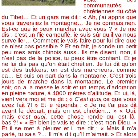
communautés
chrétiennes du côté
du Tibet… Et un gars me dit : « Ah, j’ai appris que
vous traversiez la montagne… Je ne connais rien.
Est-ce que je peux marcher avec vous ? » Je me
dis : c’est un flic camouflé, je suis sûr qu’il va nous
surveiller… Comment je vais faire pour lui dire que
ce n’est pas possible ? Et en fait, je sonde un petit
peu mes amis chinois aussi. Ils me disent, non, il
n’est pas de la police, tu peux être confiant. Et je
ne lui dis pas qu’on était chrétien. Je lui dit qu’on
est des trekkers, on est des marcheurs, comme
ça… Et puis on part dans la montagne. C’est trois
jours de marche dans la montagne. Le premier
soir, on a la messe le soir et un temps d’adoration
en pleine nature, à 4000 mètres d’altitude. Et lui, là,
vient vers moi et me dit : «
C’est quoi
ce que vous
avez fait ?! » Et je réponds : « Je ne t’ai pas dit
avant le départ, mais on est chrétien… » « Oui,
mais
c’est quoi
, cette chose ronde qui est là-
bas ?! » « Eh bien je vais te dire : c’est mon Dieu. »
Et il se met à pleurer et il me dit : « Mais il m’a
parlé, tu sais ?… Il m’a dit qu’Il m’aimait. » Et alors