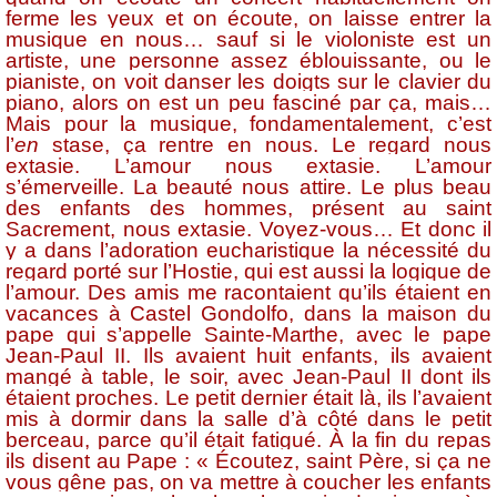
ferme les yeux et on écoute, on laisse entrer la
musique en nous… sauf si le violoniste est un
artiste, une personne assez éblouissante, ou le
pianiste, on voit danser les doigts sur le clavier du
piano, alors on est un peu fasciné par ça, mais…
Mais pour la musique, fondamentalement, c’est
l’
en
stase, ça rentre en nous. Le regard nous
extasie. L’amour nous extasie. L’amour
s’émerveille. La beauté nous attire. Le plus beau
des enfants des hommes, présent au saint
Sacrement, nous extasie. Voyez-vous… Et donc il
y a dans l’adoration eucharistique la nécessité du
regard porté sur l’Hostie, qui est aussi la logique de
l’amour. Des amis me racontaient qu’ils étaient en
vacances à Castel Gondolfo, dans la maison du
pape qui s’appelle Sainte-Marthe, avec le pape
Jean-Paul II. Ils avaient huit enfants, ils avaient
mangé à table, le soir, avec Jean-Paul II dont ils
étaient proches. Le petit dernier était là, ils l’avaient
mis à dormir dans la salle d’à côté dans le petit
berceau, parce qu’il était fatigué. À la fin du repas
ils disent au Pape : « Écoutez, saint Père, si ça ne
vous gêne pas, on va mettre à coucher les enfants