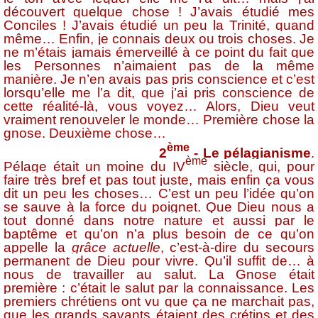
découvert quelque chose ! J’avais étudié mes
Conciles ! J’avais étudié un peu la Trinité, quand
même… Enfin, je connais deux ou trois choses. Je
ne m’étais jamais émerveillé à ce point du fait que
les Personnes n’aimaient pas de la même
manière. Je n’en avais pas pris conscience et c’est
lorsqu’elle me l’a dit, que j’ai pris conscience de
cette réalité-là, vous voyez… Alors, Dieu veut
vraiment renouveler le monde… Première chose la
gnose. Deuxième chose…
ème
2
- Le pélagianisme
.
ème
Pélage était un moine du IV
siècle, qui, pour
faire très bref et pas tout juste, mais enfin ça vous
dit un peu les choses… C’est un peu l’idée qu’on
se sauve à la force du poignet. Que Dieu nous a
tout donné dans notre nature et aussi par le
baptême et qu’on n’a plus besoin de ce qu’on
appelle la
grâce actuelle
, c’est-à-dire du secours
permanent de Dieu pour vivre. Qu’il suffit de… à
nous de travailler au salut. La Gnose était
première : c’était le salut par la connaissance. Les
premiers chrétiens ont vu que ça ne marchait pas,
que les grands savants étaient des crétins et des