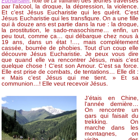
des jeunes traversés
Eucharistein
, note de
La Vaillante
)
par l’alcool, la drogue, la dépression, la violence.
Et c’est Jésus Eucharistie qui les guérit. C’est
Jésus Eucharistie qui les transfigure. On a une fille
qui à douze ans est partie dans la rue : la drogue,
la prostitution, le sado-masochisme… enfin, un
peu tout, comme ça… qui débarque chez nous à
19 ans, dans un état !…, mais complétement
cassée, bourrée de phobies. Tout d’un coup elle
découvre Jésus Eucharistie. Je peux vous dire
que quand elle va rencontrer Jésus, mais c’est
quelque chose ! C’est son Amour. C’est sa force.
Elle est prise de combats, de tentations… Elle dit :
« Mais c’est Jésus qui me tient. » Et sa
communion…! Elle veut recevoir Jésus.
J’étais en Chine,
l’année dernière…
On rencontre un
gars qui faisait du
trekking. On
marche dans les
montagnes, on
visite des