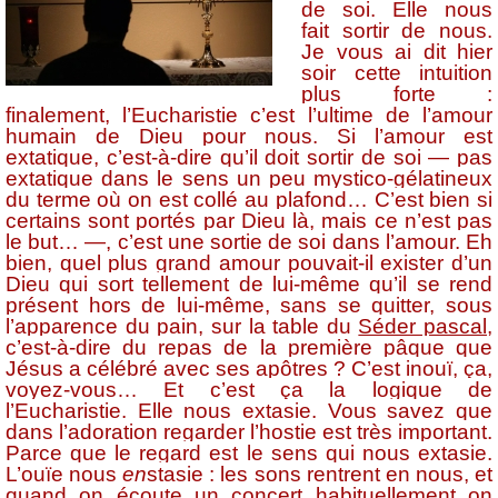
de soi. Elle nous
fait sortir de nous.
Je vous ai dit hier
soir cette intuition
plus forte :
finalement,
l’Eucharistie c’est l’ultime de l’amour
humain de Dieu pour nous
. Si l’amour est
extatique, c’est-à-dire qu’il doit sortir de soi — pas
extatique dans le sens un peu mystico-gélatineux
du terme où on est collé au plafond… C’est bien si
certains sont portés par Dieu là, mais ce n’est pas
le but… —, c’est une sortie de soi dans l’amour. Eh
bien, quel plus grand amour pouvait-il exister d’un
Dieu qui sort tellement de lui-même qu’il se rend
présent hors de lui-même, sans se quitter, sous
l’apparence du pain, sur la table du
Séder pascal
,
c’est-à-dire du repas de la première pâque que
Jésus a célébré avec ses apôtres ? C’est inouï, ça,
voyez-vous… Et c’est ça la logique de
l’Eucharistie. Elle nous extasie. Vous savez que
dans l’adoration regarder l’hostie est très important.
Parce que le regard est le sens qui nous extasie.
L’ouïe nous
en
stasie : les sons rentrent en nous, et
quand on écoute un concert habituellement on