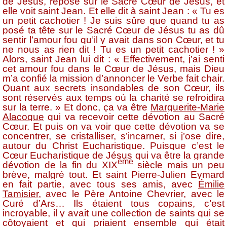
de Jésus, repose sur le Sacré Cœur de Jésus, et
elle voit saint Jean. Et elle dit à saint Jean : « Tu es
un petit cachotier ! Je suis sûre que quand tu as
posé ta tête sur le Sacré Cœur de Jésus tu as dû
sentir l’amour fou qu’il y avait dans son Cœur, et tu
ne nous as rien dit ! Tu es un petit cachotier ! »
Alors, saint Jean lui dit : « Effectivement, j’ai senti
cet amour fou dans le Cœur de Jésus, mais Dieu
m’a confié la mission d’annoncer le Verbe fait chair.
Quant aux secrets insondables de son Cœur, ils
sont réservés aux temps où la charité se refroidira
sur la terre. » Et donc, ça va être
Marguerite-Marie
Alacoque
qui va recevoir cette dévotion au Sacré
Cœur. Et puis on va voir que cette dévotion va se
concentrer, se cristalliser, s’incarner, si j’ose dire,
autour du Christ Eucharistique. Puisque c’est le
Cœur Eucharistique de Jésus qui va être la grande
ème
dévotion de la fin du XIX
siècle mais un peu
brève, malgré tout. Et saint Pierre-Julien Eymard
en fait partie, avec tous ses amis, avec
Émilie
Tamisier
, avec le Père Antoine Chevrier, avec le
Curé d’Ars… Ils étaient tous copains, c’est
incroyable, il y avait une collection de saints qui se
côtoyaient et qui priaient ensemble qui était