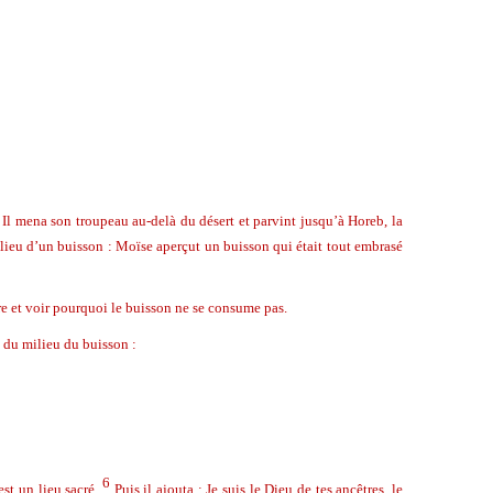
 Il mena son troupeau au-delà du désert et parvint jusqu’à Horeb, la
lieu d’un buisson : Moïse aperçut un buisson qui était tout embrasé
 et voir pourquoi le buisson ne se consume pas.
a du milieu du buisson :
6
st un lieu sacré.
Puis il ajouta : Je suis le Dieu de tes ancêtres, le