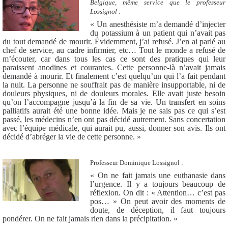
Belgique, même service que le professeur
Lossignol
:
« Un anesthésiste m’a demandé d’injecter
du potassium à un patient qui n’avait pas
du tout demandé de mourir. Évidemment, j’ai refusé. J’en ai parlé au
chef de service, au cadre infirmier, etc… Tout le monde a refusé de
m’écouter, car dans tous les cas ce sont des pratiques qui leur
paraissent anodines et courantes. Cette personne-là n’avait jamais
demandé à mourir. Et finalement c’est quelqu’un qui l’a fait pendant
la nuit. La personne ne souffrait pas de manière insupportable, ni de
douleurs physiques, ni de douleurs morales. Elle avait juste besoin
qu’on l’accompagne jusqu’à la fin de sa vie. Un transfert en soins
palliatifs aurait été une bonne idée. Mais je ne sais pas ce qui s’est
passé, les médecins n’en ont pas décidé autrement. Sans concertation
avec l’équipe médicale, qui aurait pu, aussi, donner son avis. Ils ont
décidé d’abréger la vie de cette personne. »
Professeur Dominique Lossignol :
« On ne fait jamais une euthanasie dans
l’urgence. Il y a toujours beaucoup de
réflexion. On dit : « Attention… c’est pas
pos… » On peut avoir des moments de
doute, de déception, il faut toujours
pondérer. On ne fait jamais rien dans la précipitation. »