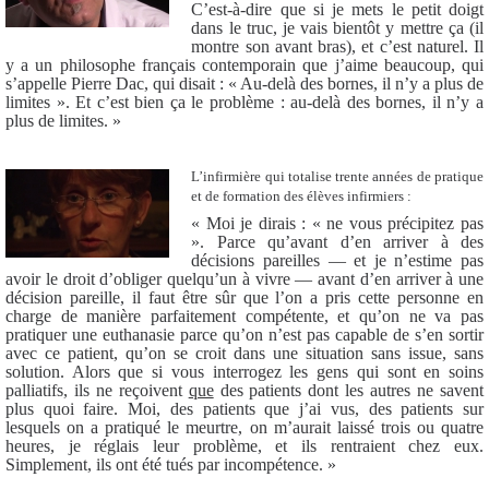
C’est-à-dire que si je mets le petit doigt
dans le truc, je vais bientôt y mettre ça (il
montre son avant bras), et c’est naturel. Il
y a un philosophe français contemporain que j’aime beaucoup, qui
s’appelle Pierre Dac, qui disait : « Au-delà des bornes, il n’y a plus de
limites ». Et c’est bien ça le problème : au-delà des bornes, il n’y a
plus de limites. »
L’infirmière qui totalise trente années de pratique
et de formation des élèves infirmiers :
« Moi je dirais : « ne vous précipitez pas
». Parce qu’avant d’en arriver à des
décisions pareilles — et je n’estime pas
avoir le droit d’obliger quelqu’un à vivre — avant d’en arriver à une
décision pareille, il faut être sûr que l’on a pris cette personne en
charge de manière parfaitement compétente, et qu’on ne va pas
pratiquer une euthanasie parce qu’on n’est pas capable de s’en sortir
avec ce patient, qu’on se croit dans une situation sans issue, sans
solution. Alors que si vous interrogez les gens qui sont en soins
palliatifs, ils ne reçoivent
que
des patients dont les autres ne savent
plus quoi faire. Moi, des patients que j’ai vus, des patients sur
lesquels on a pratiqué le meurtre, on m’aurait laissé trois ou quatre
heures, je réglais leur problème, et ils rentraient chez eux.
Simplement, ils ont été tués par incompétence. »