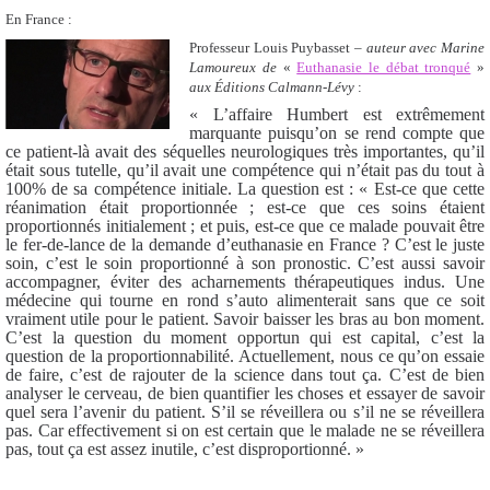
En France :
Professeur Louis Puybasset –
auteur avec Marine
Lamoureux de
«
Euthanasie le débat tronqué
»
aux Éditions Calmann-Lévy
:
« L’affaire Humbert est extrêmement
marquante puisqu’on se rend compte que
ce patient-là avait des séquelles neurologiques très importantes, qu’il
était sous tutelle, qu’il avait une compétence qui n’était pas du tout à
100% de sa compétence initiale. La question est : « Est-ce que cette
réanimation était proportionnée ; est-ce que ces soins étaient
proportionnés initialement ; et puis, est-ce que ce malade pouvait être
le fer-de-lance de la demande d’euthanasie en France ? C’est le juste
soin, c’est le soin proportionné à son pronostic. C’est aussi savoir
accompagner, éviter des acharnements thérapeutiques indus. Une
médecine qui tourne en rond s’auto alimenterait sans que ce soit
vraiment utile pour le patient. Savoir baisser les bras au bon moment.
C’est la question du moment opportun qui est capital, c’est la
question de la proportionnabilité. Actuellement, nous ce qu’on essaie
de faire, c’est de rajouter de la science dans tout ça. C’est de bien
analyser le cerveau, de bien quantifier les choses et essayer de savoir
quel sera l’avenir du patient. S’il se réveillera ou s’il ne se réveillera
pas. Car effectivement si on est certain que le malade ne se réveillera
pas, tout ça est assez inutile, c’est disproportionné. »