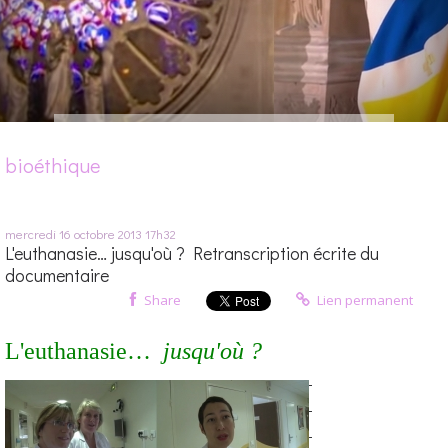
bioéthique
mercredi 16
octobre 2013
17h32
L'euthanasie… jusqu'où ? Retranscription écrite du
documentaire
Share
Lien permanent
L'euthanasie…
jusqu'où ?