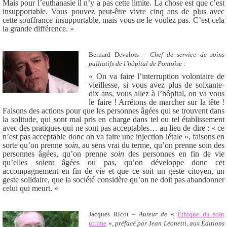
Mais pour l’euthanasie il n’y a pas cette limite. La chose est que c’est
insupportable. Vous pouvez peut-être vivre cinq ans de plus avec
cette souffrance insupportable, mais vous ne le voulez pas. C’est cela
la grande différence. »
Bernard Devalois –
Chef de service de soins
palliatifs de l’hôpital de Pontoise
:
« On va faire l’interruption volontaire de
vieillesse, si vous avez plus de soixante-
dix ans, vous allez à l’hôpital, on va vous
le faire ! Arrêtons de marcher sur la tête !
Faisons des actions pour que les personnes âgées qui se trouvent dans
la solitude, qui sont mal pris en charge dans tel ou tel établissement
avec des pratiques qui ne sont pas acceptables… au lieu de dire : « ce
n’est pas acceptable donc on va faire une injection létale », faisons en
sorte qu’on prenne
soin
, au sens vrai du terme, qu’on prenne soin des
personnes âgées, qu’on prenne
soin
des personnes en fin de vie
qu’elles soient âgées ou pas, qu’on développe donc cet
accompagnement en fin de vie et que ce soit un geste citoyen, un
geste solidaire, que la société considère qu’on ne doit pas abandonner
celui qui meurt. »
Jacques Ricot –
Auteur de
«
Éthique du soin
ultime
»
, préfacé par Jean Leonetti, aux Éditions