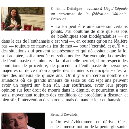
Christine Defraigne –
avocate à Liège/ Députée
au parlement de la fédération Wallonie-
Bruxelles
:
« La loi peut être améliorée sur certains
points. J’ai coutume de dire que les lois
de bioéthiques sont biodégradables — et
dans le cas de l’euthanasie c’est vrai —, en ce sens qu’on ne légifère
pas — toujours ce mauvais jeu de mot — pour l’éternité, et qu’il y a
des situations qui peuvent se présenter et qui nécessitent que la loi
soit adaptée, soit amendée ou soit amodiée. Par exemple, la question
de l’euthanasie des mineurs : la loi actuelle permet, si on respecte les
conditions de procédure, de procéder à l’euthanasie de personnes
majeures ou de ce qu’on appelle des « mineurs émancipés » c’est-à-
dire des mineurs de quinze ans. Or il y a un certain nombre de
situations où de grands mineurs de seize ou dix-sept ans peuvent
avoir un regard sur, bien sûr, leur souffrance, avoir leur propre
opinion sur leur droit de mourir dans la dignité, et pourraient à mon
sens, moyennant toujours des conditions de procédure à discuter, et
bien sûr, l’intervention des parents, mais demander leur euthanasie. »
Bernard Devalois :
« On est évidemment en dérive. C’est
cette fameuse notion de la pente glissante.