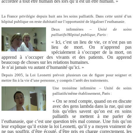
accordée à tout être humain dès lors qu’il est un être humain. »
La France privilégie depuis huit ans les soins palliatifs. Dans cette unité d’un
hôpital publique on reste dubitatif sur l’opportunité de légaliser l’euthanasie.
Deux infirmières –
Unité de soins
palliatifs/Hôpital publique, Paris
:
« Ici, c’est un lieu de vie, ce n’est pas un
lieu de mort. On n’apprend pas
spécialement à s’occuper de la mort, on
apprend à s’occuper des vivants et des patients. On apprend
beaucoup de choses sur les relations humaines.
Je n’ai jamais vu autant d’humanité qu’ici. »
Depuis 2005, la Loi Leonetti prévoit plusieurs cas de figure pour soigner et
mettre fin à la vie d’une personne, y compris l’arrêt des traitements.
Une troisième infirmière – Unité de soins
palliatifs/même établissement, Paris :
« On se rend compte, quand on en discute
avec des gens lambda dans la rue, qui une
fois qu’elles savent qu’on est en soins
palliatifs se mettent à me parler de
l’euthanasie, que c’est une question très mal connue. Une fois qu’on
leur explique qu’il existe la loi Leonetti, qu’il y a moyen vraiment de
ne pas souffrir, d’être écouté, d’être pris en charge correctement, les