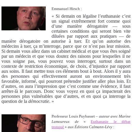
Emmanuel Hirsch :
« Si demain on légalise l’euthanasie c’est
un signal extrêmement fort comme quoi
d’une manière dérogatoire — sous
certaines conditions qui seront bien vite
diluées par rapport aux pratiques — de
manière dérogatoire on autorise à tuer. Et qu’on autorise des
médecins à tuer, ça m’interroge, parce que ce n’est pas leur mission.
Si demain vous allez dans un cabinet médical et que vous êtes soigné
par un médecin et que vous doutez des raisons pour lesquelles il ne
vous soigne pas, vous pouvez vous interroger, surtout dans un
contexte de restriction économique, de choix, d’injustice par rapport
aux soins. Il faut mettre tous ces éléments bout à bout. Alors il y aura
des personnes qui effectivement auront un environnement très
favorable, informé, qui pourront prétendre justifier aller plus loin. Et
d’autres, on aura l’impression que c’est comme une évidence, il faut
arrêter-là le parcours. Donc vous voyez en quoi ça impacterait des
personnes plus vulnérables que d’autres, et en quoi ça interroge la
question de la
démocratie
. »
Professeur Louis Puybasset –
auteur avec Marine
Lamoureux de
«
Euthanasie le débat
tronqué
»
aux Éditions Calmann-Lévy
: