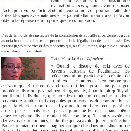
rendu compte que si on établissait une
évaluation
a priori
, donc avant de poser
l’acte, pour voir si l’acte était judicieux ou non, on pourrait s’attendre
à des blocages systématiques et le patient allait mourir avant d’avoir
obtenu la réponse de n’importe quelle commission. »
Près de la moitié des membres de la commission de contrôle appartiennent à une
association dont le but est la promotion de la légalisation de l’euthanasie. Des
experts juges et parties et des médecins qui, au fil du temps, apparaissent moins
ancrés dans leurs certitudes.
Claire-Marie Le Huu –
Infirmière
:
« Quand je discute de cela avec de
fervents partisans de l’euthanasie, les
médecins qui ont participé à la création de
la loi, etc… je me rends bien compte que
ce sont quand même des choses qui leur posent un petit peu
problème. Ils n’ont pas vraiment d’arguments, à part le fait qu’il y ait
une liberté individuelle, que pour les « mineurs émancipés », donc
pas encore adultes mais capables pour certains de comprendre ce
qu’est la vie et la mort, etc… Il y a une tonne d’arguments possibles
au cas par cas, mais le cas par cas pour une loi, c’est quand même
assez compliqué. Ils se rendent bien compte qu’il peut y avoir des
dérives assez importantes, et du rôle que va avoir à jouer la médecine.
Parce qu’autant on peut imaginer comprendre dans une situation de
fin de vie avec des personnes incurables qui souffrent énormément,