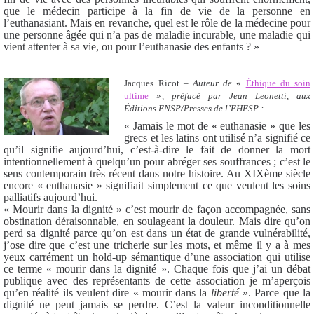
que le médecin participe à la fin de vie de la personne en
l’euthanasiant. Mais en revanche, quel est le rôle de la médecine pour
une personne âgée qui n’a pas de maladie incurable, une maladie qui
vient attenter à sa vie, ou pour l’euthanasie des enfants ? »
Jacques Ricot –
Auteur de
«
Éthique du soin
ultime
»
,
préfacé par Jean Leonetti, aux
Éditions ENSP/Presses de l’EHESP :
« Jamais le mot de « euthanasie » que les
grecs et les latins ont utilisé n’a signifié ce
qu’il signifie aujourd’hui, c’est-à-dire le fait de donner la mort
intentionnellement à quelqu’un pour abréger ses souffrances ; c’est le
sens contemporain très récent dans notre histoire. Au XIXème siècle
encore « euthanasie » signifiait simplement ce que veulent les soins
palliatifs aujourd’hui.
« Mourir dans la dignité » c’est mourir de façon accompagnée, sans
obstination déraisonnable, en soulageant la douleur. Mais dire qu’on
perd sa dignité parce qu’on est dans un état de grande vulnérabilité,
j’ose dire que c’est une tricherie sur les mots, et même il y a à mes
yeux carrément un hold-up sémantique d’une association qui utilise
ce terme « mourir dans la dignité ». Chaque fois que j’ai un débat
publique avec des représentants de cette association je m’aperçois
qu’en réalité ils veulent dire « mourir dans la
liberté
». Parce que la
dignité ne peut jamais se perdre. C’est la valeur inconditionnelle