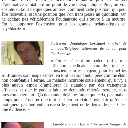
d’alternative véritable d’un point de vue thérapeutique. Puis, on voit
ensuite au bout de quelques années, comment cette position, qui peut
être recevable, est une position que l’on transgresse au quotidien. On
ne déclare pas véritablement l’euthanasie qui s’ouvre à un meurtre.
On va apporter l’extension pour les grands mélancoliques en
psychiatrie. »
Professeur Dominique Lossignol -
Chef de
clinique/Belgique, défenseur de la loi pour
l’euthanasie
:
« On est face à un patient qui a une
affection médicale incurable, qui est
conscient, qui est majeur, pour lequel les
souffrances sont inapaisables, en tout cas sont anticipées comme étant
non contrôlable à terme. La maladie incurable sous-entend qu’il n’y a
plus aucun espoir d’améliorer la situation par des traitements
efficaces, et que le patient fait une demande réitérée, sereine, sans
pression extérieure. Ça demande, déjà, ne fut-ce que cela, pas mal de
temps pour s’assurer que tout est bien au clair. Il est clair qu’on ne
pratiquera pas une euthanasie si le patient ne le demande pas. C’est
une évidence. »
Claire-Marie Le Huu –
Infirmière/Clinique de