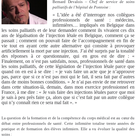
Bernard Devalois –
Chef de service de soins
palliatifs de l’hôpital de Pontoise
:
« L’idée a été d’interroger nos collègues
professionnels de santé : médecins,
infirmières… impliqués en Belgique dans
les soins palliatifs et de leur demander comment ils vivaient ces dix
ans de légalisation de l’injection létale en Belgique, comment ça se
passait ; comment on pouvait faire de l’accompagnement en fin de
vie tout en ayant cette autre alternative qui consiste à provoquer
artificiellement la mort par une injection. J’ai été surpris par la tonalité
des réponses à ce questionnaire, qui en gros est de dire : «
Finalement, on n’est pas satisfaits, nous, professionnels de santé dans
les soins palliatifs, de cette législation de l’injection létale parce que
quand on en est à se dire : « je vais faire un acte que je n’approuve
pas, parce que si ce n’est pas moi qui le fait, il sera fait par d’autres
dans de moins bonnes conditions. » Je n’ai pas envie de me retrouver
dans cette situation-là, demain, dans mon exercice professionnel en
France, à me dire : « Je vais faire des injections létales parce que moi
je sais à peu près faire ça, alors que si c’est fait par un autre collègue
qui n’y connaît rien ce sera mal fait ». »
La question de la formation et de la compétence du corps médical est au cœur du
débat entre professionnels de santé. Cette infirmière totalise trente années de
pratique et de formation des élèves infirmiers. Elle a vu évoluer la qualité des
soins :