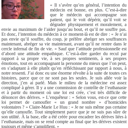
« Il s’avère qu’en général, l’intention du
médecin est bonne, en plus. C’est-à-dire
que le médecin qui accompagne son
patient, qui le voit dépérir, qu’il voit se
dégrader physiquement et moralement, a
envie au maximum de l’aider jusqu’au bout, et qu’il ne souffre pas.
Et donc, l’intention du médecin à ce moment-là est de dire : « Je n’ai
pas envie qu’il souffre, du coup, je préfère abréger ses souffrances
maintenant, abréger sa vie maintenant, avant qu’il ne rentre dans le
cercle infernal de fin de vie. » Sauf que l’attitude professionnelle est
d’abord une attitude empathique. C’est-à-dire garder du recul par
rapport à sa propre vie, à ses propres sentiments, à ses propres
émotions, tout en accompagnant la personne du mieux que l’on peut,
en s’adaptant à elle plutôt qu’en réfléchissant par rapport à nous, à
notre ressenti. J’ai donc eu une énorme révolte à la suite de toutes ces
histoires, parce que ce ne sont pas les seules. Je suis allée voir la
direction, j’en ai parlé. Mais le milieu de la médecine est assez
compliqué à gérer. Il y a une commission de contrôle de l’euthanasie
et à partir du moment où une loi est crée, c’est très difficile de
dénoncer des dérives. » L’enquêteur : « Selon vous, est-ce que cette
loi permet de camoufler « un grand nombre » d’homicides
volontaires ? » Claire-Marie Le Huu : « Je ne suis même pas certaine
qu’elle camoufle. Tout simplement parce que je ne suis pas sûre de
son utilité. À la base, elle a été créée pour encadrer les dérives liées à
l’euthanasie, mais on se rend compte au final que les dérives existent
toujours et même s’amplifient. »