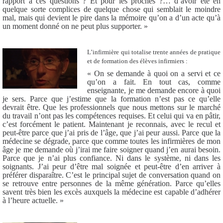
rapport à ces questions ? Et pour les proches ?… d’avoir été en
quelque sorte complices de quelque chose qui semblait le moindre
mal, mais qui devient le pire dans la mémoire qu’on a d’un acte qu’à
un moment donné on ne peut plus supporter. »
L’infirmière qui totalise trente années de pratique
et de formation des élèves infirmiers :
« On se demande à quoi on a servi et ce
qu’on a fait. En tout cas, comme
enseignante, je me demande encore à quoi
je sers. Parce que j’estime que la formation n’est pas ce qu’elle
devrait être. Que les professionnels que nous mettons sur le marché
du travail n’ont pas les compétences requises. Et celui qui va en pâtir,
c’est forcément le patient. Maintenant je reconnais, avec le recul et
peut-être parce que j’ai pris de l’âge, que j’ai peur aussi. Parce que la
médecine se dégrade, parce que comme toutes les infirmières de mon
âge je me demande où j’irai me faire soigner quand j’en aurai besoin.
Parce que je n’ai plus confiance. Ni dans le système, ni dans les
soignants. J’ai peur d’être mal soignée et peut-être d’en arriver à
préférer disparaître. C’est le principal sujet de conversation quand on
se retrouve entre personnes de la même génération. Parce qu’elles
savent très bien les excès auxquels la médecine est capable d’adhérer
à l’heure actuelle. »