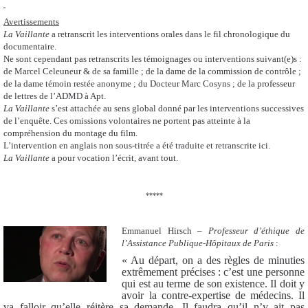
Avertissements
La Vaillante
a retranscrit les interventions orales dans le fil chronologique du
documentaire.
Ne sont cependant pas retranscrits les témoignages ou interventions suivant(e)s :
de Marcel Celeuneur & de sa famille ; de la dame de la commission de contrôle ;
de la dame témoin restée anonyme ; du Docteur Marc Cosyns ; de la professeur
de lettres de l’ADMD à Apt.
La Vaillante
s’est attachée au sens global donné par les interventions successives
de l’enquête. Ces omissions volontaires ne portent pas atteinte à la
compréhension du montage du film.
L’intervention en anglais non sous-titrée a été traduite et retranscrite ici.
La Vaillante
a pour vocation l’écrit, avant tout.
*****
Emmanuel Hirsch –
Professeur d’éthique de
l’Assistance Publique-Hôpitaux de Paris
:
« Au départ, on a des règles de minuties
extrêmement précises : c’est une personne
qui est au terme de son existence. Il doit y
avoir la contre-expertise de médecins. Il
va falloir qu’elle réitère sa demande. Il faudra qu’il n’y ait pas