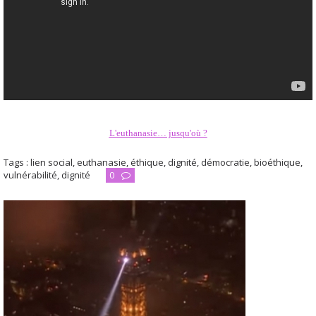
L'euthanasie… jusqu'où ?
Tags :
lien social
,
euthanasie
,
éthique
,
dignité
,
démocratie
,
bioéthique
,
vulnérabilité
,
dignité
0