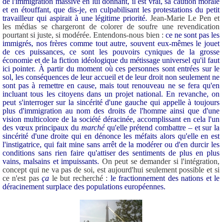
de l'immigration massive en lui donnant, il est vrai, sa caution morale
et en étouffant, que dis-je, en culpabilisant les protestations du petit
travailleur qui aspirait à une légitime priorité.
Jean-Marie Le Pen et
les médias se chargeront de colorer de soufre une revendication
pourtant si juste, si modérée. Entendons-nous bien :
ce ne sont pas les
immigrés, nos frères comme tout autre, souvent eux-mêmes le jouet
de ces puissances, ce sont les pouvoirs cyniques de la grosse
économie et de la fiction idéologique du métissage universel qu'il faut
ici pointer.
À partir du moment où ces personnes sont entrées sur le
sol, les conséquences de leur accueil et de leur droit non seulement ne
sont pas à remettre en cause, mais tout renouveau ne se fera qu'en
incluant tous les citoyens dans un projet national. En revanche, on
peut s'interroger sur la sincérité d'une gauche qui appelle à toujours
plus d'immigration au nom des droits de l'homme ainsi que d'une
vision multicolore de la société déracinée, accomplissant en cela l'un
des vœux principaux du
marché
qu'elle prétend combattre – et sur la
sincérité d'une droite qui en dénonce les méfaits alors qu'elle en est
l'instigatrice, qui fait mine sans arrêt de la modérer ou d'en durcir les
conditions sans rien faire qu'attiser des sentiments de plus en plus
vains, malsains et impuissants.
On peut se demander si l'intégration,
concept qui ne va pas de soi, est aujourd'hui seulement possible et si
ce n'est pas
ça
le but recherché :
le fractionnement des nations et le
déracinement surplace des populations européennes.