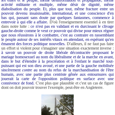
les élites et le peuple, même désinformation et propagande, même
activité militante et multiple, même désir de dignité, même
diabolisation du peuple. Et, plus que tout, même fracture entre un
pouvoir devenu insaisissable, international, et une conscience d'en
bas qui, passant sans doute par quelques fantasmes, commence à
entrevoir à qui elle a affaire.
D'où l'enseignement essentiel à en tirer
dans notre lutte :
ce n'est pas en validant et en durcissant le clivage
gauche-droite comme le veut ce pouvoir qui divise pour mieux régner
que nous réussirons à le combattre, c'est au contraire en rassemblant
le peuple autour de ses intérêts vitaux en attendant, en espérant qu'en
émanent des forces politique nouvelles.
D'ailleurs, il ne faut pas faire
un effort si violent pour s'imaginer une situation exactement inverse :
à savoir un pouvoir de droite libérale décontractée proposant le
mariage homosexuel au nom du libéralisme et de la marche en avant,
dans le but d'étendre à la procréation et à l'enfant le marché tout-
puissant qui est son dieu avoué, et une partie de la gauche mobilisée
sincèrement
contre
au nom du refus de la marchandisation de l'être
humain, avec une partie plus centriste gênée aux entournures qui
jouerait la carte de l'opposition politique en surface avec une
connivence de fond.
C'est plus que plausible et c'est un cas de figure
dont on doit pouvoir trouver l'exemple, peut-être en Angleterre.