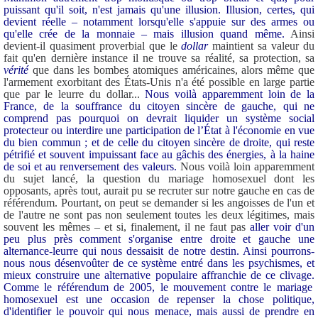
puissant qu'il soit, n'est jamais qu'une illusion. Illusion, certes, qui
devient réelle – notamment lorsqu'elle s'appuie sur des armes ou
qu'elle crée de la monnaie – mais illusion quand même.
Ainsi
devient-il quasiment proverbial que le
dollar
maintient sa valeur du
fait qu'en dernière instance il ne trouve sa réalité, sa protection, sa
vérité
que dans les bombes atomiques américaines, alors même que
l'armement exorbitant des États-Unis n'a été possible en large partie
que par le leurre du dollar...
Nous voilà apparemment loin de la
France, de la souffrance du citoyen sincère de gauche, qui ne
comprend pas pourquoi on devrait liquider un système social
protecteur ou interdire une participation de l’État à l'économie en vue
du bien commun ; et de celle du citoyen sincère de droite, qui reste
pétrifié et souvent impuissant face au gâchis des énergies, à la haine
de soi et au renversement des valeurs.
Nous voilà loin apparemment
du sujet lancé, la question du mariage homosexuel dont les
opposants, après tout, aurait pu se recruter sur notre gauche en cas de
référendum. Pourtant, on peut se demander si les angoisses de l'un et
de l'autre ne sont pas non seulement toutes les deux légitimes, mais
souvent les mêmes – et si, finalement, il ne faut pas
aller voir d'un
peu plus près comment s'organise entre droite et gauche une
alternance-leurre qui nous dessaisit de notre destin. Ainsi pourrons-
nous nous désenvoûter de ce système entré dans les psychismes, et
mieux construire une alternative populaire affranchie de ce clivage.
Comme le référendum de 2005, le mouvement contre le mariage
homosexuel est une occasion de repenser la chose politique,
d'identifier le pouvoir qui nous menace, mais aussi de prendre en