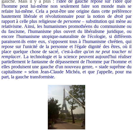
gauche. Mais il y a plus :
l'idée de gauche repose sur l'idée que
l'homme peut lui-même non seulement faire son monde mais se
refaire lui-même. Cela a peut-être une origine dans cette préférence
hautement libérale et révolutionnaire pour la notion de
droit
par
rapport à celle plus religieuse de
personne
– substitution qui mène au
relativisme. Ainsi, les humanismes promothéens du communisme ou
du fascisme, l'humanisme plus ouvert du libéralisme juridique, ou
encore l'humanisme utopique-naturaliste de l'écologie, si différents
paraissent-ils entre eux, s'opposent tous à l'humanisme chrétien, qui
repose sur l'unicité de la personne et l'égale dignité des êtres, où il
place quelque chose de sacré, c'est-à-dire
qu'on ne peut toucher ni
remplacer
. La technologie et la science peuvent aujourd'hui réaliser
partiellement le fantasme de dépassement de l'homme par l'homme et
elles produisent une gauche d'un nouveau genre, « stade suprême du
capitalisme » selon Jean-Claude Michéa, et que j'appelle, pour ma
part, la gauche transformiste.