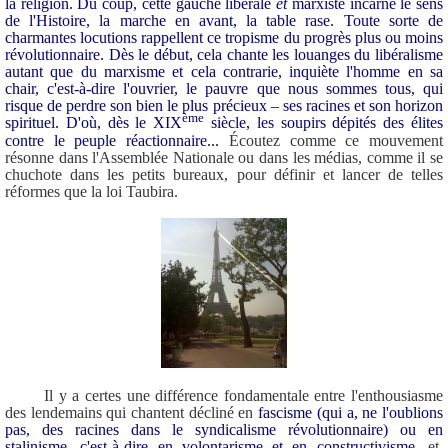
la religion. Du coup, cette gauche libérale
et
marxiste incarne le sens
de l'Histoire, la marche en avant, la table rase. Toute sorte de
charmantes locutions rappellent ce tropisme du progrès plus ou moins
révolutionnaire. Dès le début, cela chante les louanges du libéralisme
autant que du marxisme et cela contrarie, inquiète l'homme en sa
chair, c'est-à-dire l'ouvrier, le pauvre que nous sommes tous, qui
risque de perdre son bien le plus précieux – ses racines et son horizon
ème
spirituel.
D'où, dès le XIX
siècle, les soupirs dépités des élites
contre le peuple réactionnaire...
Écoutez comme ce mouvement
résonne dans l'Assemblée Nationale ou dans les médias, comme il se
chuchote dans les petits bureaux, pour définir et lancer de telles
réformes que la loi Taubira.
Il y a certes une différence fondamentale entre l'enthousiasme
des lendemains qui chantent décliné en
fascisme (qui a, ne l'oublions
pas, des racines dans le syndicalisme révolutionnaire) ou en
stalinisme, c'est-à-dire en volontarisme et en constructivisme
, et,