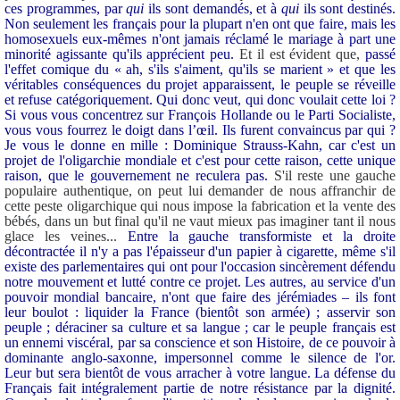
ces programmes, par
qui
ils sont demandés, et à
qui
ils sont destinés.
Non seulement les français pour la plupart n'en ont que faire, mais les
homosexuels eux-mêmes n'ont jamais réclamé le mariage à part une
minorité agissante qu'ils apprécient peu.
Et il est évident que,
passé
l'effet comique du « ah, s'ils s'aiment, qu'ils se marient » et que les
véritables conséquences du projet apparaissent, le peuple se réveille
et refuse catégoriquement. Qui donc veut, qui donc voulait cette loi ?
Si vous vous concentrez sur François Hollande ou le Parti Socialiste,
vous vous fourrez le doigt dans l’œil. Ils furent convaincus par qui ?
Je vous le donne en mille : Dominique Strauss-Kahn, car c'est un
projet de l'oligarchie mondiale et c'est pour cette raison, cette unique
raison, que le gouvernement ne reculera pas.
S'il reste une gauche
populaire authentique, on peut lui demander de nous affranchir de
cette peste oligarchique qui nous impose la fabrication et la vente des
bébés, dans un but final qu'il ne vaut mieux pas imaginer tant il nous
glace les veines...
Entre la gauche transformiste et la droite
décontractée il n'y a pas l'épaisseur d'un papier à cigarette, même s'il
existe des parlementaires qui ont pour l'occasion sincèrement défendu
notre mouvement et lutté contre ce projet.
Les autres, au service d'un
pouvoir mondial bancaire, n'ont que faire des jérémiades – ils font
leur boulot : liquider la France (bientôt son armée) ; asservir son
peuple ; déraciner sa culture et sa langue ; car le peuple français est
un ennemi viscéral, par sa conscience et son Histoire, de ce pouvoir à
dominante anglo-saxonne, impersonnel comme le silence de l'or.
Leur but sera bientôt de vous arracher à votre langue. La défense du
Français fait intégralement partie de notre résistance par la dignité.