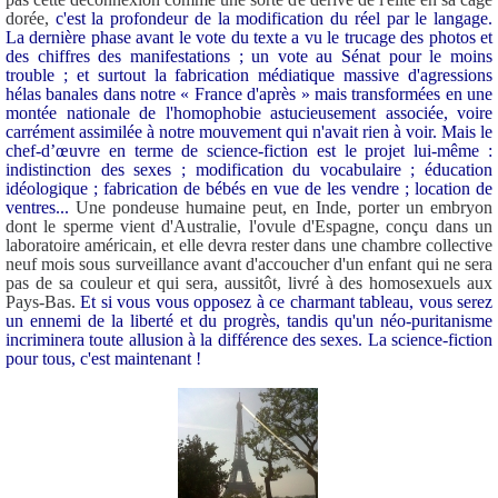
dorée,
c'est la profondeur de la modification du réel par le langage.
La dernière phase avant le vote du texte a vu le trucage des photos et
des chiffres des manifestations ; un vote au Sénat pour le moins
trouble ; et surtout la fabrication médiatique massive d'agressions
hélas banales dans notre « France d'après » mais transformées en une
montée nationale de l'homophobie astucieusement associée, voire
carrément assimilée à notre mouvement qui n'avait rien à voir.
Mais le
chef-d’œuvre en terme de science-fiction est le projet lui-même :
indistinction des sexes ; modification du vocabulaire ; éducation
idéologique ; fabrication de bébés en vue de les vendre ; location de
ventres...
Une pondeuse humaine peut, en Inde, porter un embryon
dont le sperme vient d'Australie, l'ovule d'Espagne, conçu dans un
laboratoire américain, et elle devra rester dans une chambre collective
neuf mois sous surveillance avant d'accoucher d'un enfant qui ne sera
pas de sa couleur et qui sera, aussitôt, livré à des homosexuels aux
Pays-Bas.
Et si vous vous opposez à ce charmant tableau, vous serez
un ennemi de la liberté et du progrès, tandis qu'un néo-puritanisme
incriminera toute allusion à la différence des sexes. La science-fiction
pour tous, c'est maintenant !