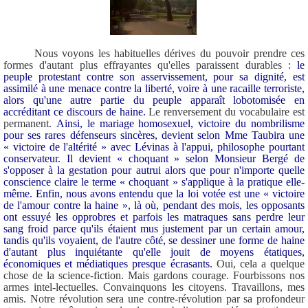
Nous voyons les habituelles dérives du pouvoir prendre ces
formes d'autant plus effrayantes qu'elles paraissent durables :
le
peuple protestant contre son asservissement, pour sa dignité, est
assimilé à une menace contre la liberté, voire à une racaille terroriste,
alors qu'une autre partie du peuple apparaît lobotomisée en
accréditant ce discours de haine.
Le renversement du vocabulaire est
permanent.
Ainsi, le mariage homosexuel, victoire du nombrilisme
pour ses rares défenseurs sincères, devient selon Mme Taubira une
« victoire de l'altérité » avec Lévinas à l'appui, philosophe pourtant
conservateur. Il devient « choquant » selon Monsieur Bergé de
s'opposer à la gestation pour autrui alors que pour n'importe quelle
conscience claire le terme « choquant » s'applique à la pratique elle-
même. Enfin, nous avons entendu que la loi votée est une « victoire
de l'amour contre la haine », là où, pendant des mois, les opposants
ont essuyé les opprobres et parfois les matraques sans perdre leur
sang froid parce qu'ils étaient mus justement par un certain amour,
tandis qu'ils voyaient, de l'autre côté, se dessiner une forme de haine
d'autant plus inquiétante qu'elle jouit de moyens étatiques,
économiques et médiatiques presque écrasants.
Oui, cela a quelque
chose de la science-fiction. Mais gardons courage. Fourbissons nos
armes intel-lectuelles. Convainquons les citoyens. Travaillons, mes
amis. Notre révolution sera une contre-révolution par sa profondeur