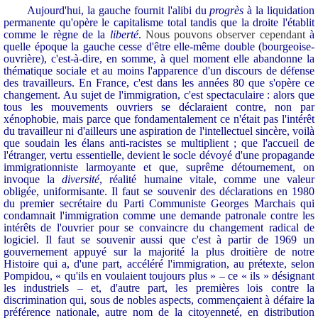
Aujourd'hui, la gauche fournit l'alibi du
progrès
à la liquidation
permanente qu'opère le capitalisme total tandis que la droite l'établit
comme le règne de la
liberté
.
Nous pouvons observer cependant
à
quelle époque la gauche cesse d'être elle-même double (bourgeoise-
ouvrière), c'est-à-dire, en somme, à quel moment elle abandonne la
thématique sociale et au moins l'apparence d'un discours de défense
des travailleurs.
En France, c'est dans les années 80 que s'opère ce
changement. Au sujet de l'immigration, c'est spectaculaire : alors que
tous les mouvements ouvriers se déclaraient contre, non par
xénophobie, mais parce que fondamentalement ce n'était pas l'intérêt
du travailleur ni d'ailleurs une aspiration de l'intellectuel sincère, voilà
que soudain les élans anti-racistes se multiplient ; que l'accueil de
l'étranger, vertu essentielle, devient le socle dévoyé d'une propagande
immigrationniste larmoyante et que, suprême détournement, on
invoque la
diversité
, réalité humaine vitale, comme une valeur
obligée, uniformisante.
Il faut se souvenir des déclarations en 1980
du premier secrétaire du Parti Communiste Georges Marchais qui
condamnait l'immigration comme une demande patronale contre les
intérêts de l'ouvrier pour se convaincre du changement radical de
logiciel. Il faut se souvenir aussi que c'est à partir de 1969 un
gouvernement appuyé sur la majorité la plus droitière de notre
Histoire qui a, d'une part, accéléré l'immigration, au prétexte, selon
Pompidou, « qu'ils en voulaient toujours plus » – ce « ils » désignant
les industriels – et, d'autre part, les premières lois contre la
discrimination qui, sous de nobles aspects, commençaient à défaire la
préférence nationale, autre nom de la citoyenneté, en distribution