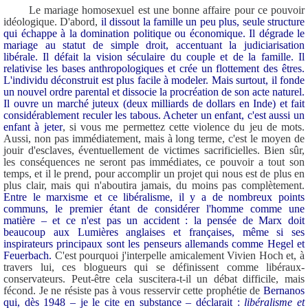
Le mariage homosexuel est une bonne affaire pour ce pouvoir
idéologique. D'abord,
il dissout la famille un peu plus, seule structure
qui échappe à la domination politique ou économique. Il dégrade le
mariage au statut de simple droit, accentuant la judiciarisation
libérale. Il défait la vision séculaire du couple et de la famille. Il
relativise les bases anthropologiques et crée un flottement des êtres.
L'individu déconstruit est plus facile à modeler. Mais surtout, il fonde
un nouvel ordre parental et dissocie la procréation de son acte naturel.
Il ouvre un marché juteux (deux milliards de dollars en Inde) et fait
considérablement reculer les tabous. Acheter un enfant, c'est aussi un
enfant à jeter
, si vous me permettez cette violence du jeu de mots.
Aussi, non pas immédiatement, mais à long terme, c'est le moyen de
jouir d'esclaves, éventuellement de victimes sacrificielles. Bien sûr,
les conséquences ne seront pas immédiates, ce pouvoir a tout son
temps, et il le prend, pour accomplir un projet qui nous est de plus en
plus clair, mais qui n'aboutira jamais, du moins pas complètement.
Entre le marxisme et ce libéralisme, il y a de nombreux points
communs, le premier étant de considérer l'homme comme une
matière – et ce n'est pas un accident : la pensée de Marx doit
beaucoup aux Lumières anglaises et françaises, même si ses
inspirateurs principaux sont les penseurs allemands comme Hegel et
Feuerbach.
C'est pourquoi j'interpelle amicalement Vivien Hoch et, à
travers lui, ces blogueurs qui se définissent comme libéraux-
conservateurs. Peut-être cela suscitera-t-il un débat difficile, mais
fécond. Je ne résiste pas à vous resservir cette prophétie de
Bernanos
qui, dès 1948 – je le cite en substance – déclarait :
libéralisme et