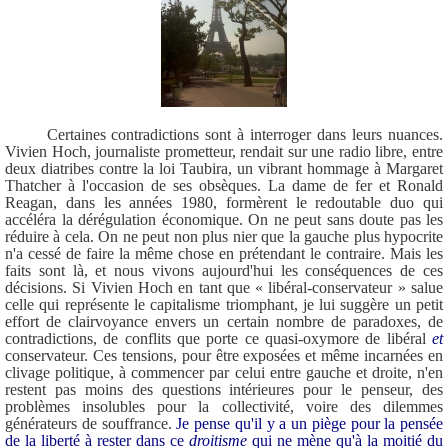
Certaines contradictions sont à interroger dans leurs nuances.
Vivien Hoch, journaliste prometteur, rendait sur une radio libre, entre
deux diatribes contre la loi Taubira, un vibrant hommage à Margaret
Thatcher à l'occasion de ses obsèques. La dame de fer et Ronald
Reagan, dans les années 1980, formèrent le redoutable duo qui
accéléra la dérégulation économique. On ne peut sans doute pas les
réduire à cela. On ne peut non plus nier que la gauche plus hypocrite
n'a cessé de faire la même chose en prétendant le contraire. Mais les
faits sont là, et nous vivons aujourd'hui les conséquences de ces
décisions. Si Vivien Hoch en tant que « libéral-conservateur » salue
celle qui représente le capitalisme triomphant, je lui suggère un petit
effort de clairvoyance envers un certain nombre de paradoxes, de
contradictions, de conflits que porte ce quasi-oxymore de libéral
et
conservateur. Ces tensions, pour être exposées et même incarnées en
clivage politique, à commencer par celui entre gauche et droite, n'en
restent pas moins des questions intérieures pour le penseur, des
problèmes insolubles pour la collectivité, voire des dilemmes
générateurs de souffrance.
Je pense qu'il y a un piège pour la pensée
de la liberté à rester dans ce
droitisme
qui ne mène qu'à la moitié du