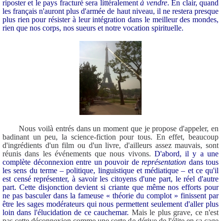
riposter et le pays fracturé sera littéralement
à vendre
. En clair, quand
les français n'auront plus d'armée de haut niveau, il ne restera presque
plus rien pour résister à leur intégration dans le meilleur des mondes,
rien que nos corps, nos sueurs et notre vocation spirituelle.
Nous voilà entrés dans un moment que je propose d'appeler, en
badinant un peu, la science-fiction pour tous. En effet, beaucoup
d'ingrédients d'un film ou d'un livre, d'ailleurs assez mauvais, sont
réunis dans les événements que nous vivons.
D'abord, il y a une
complète déconnexion entre un pouvoir de
représentation
dans tous
les sens du terme – politique, linguistique et médiatique – et ce qu'il
est censé représenter, à savoir les citoyens d'une part, le réel d'autre
part. Cette disjonction devient si criante que même nos efforts pour
ne pas basculer dans la fameuse « théorie du complot » finissent par
être les sages modérateurs qui nous permettent seulement d'aller plus
loin dans l'élucidation de ce cauchemar.
Mais le plus grave, ce n'est
pas cette déconnexion comme une sorte de dérive de l'élite en sa cage