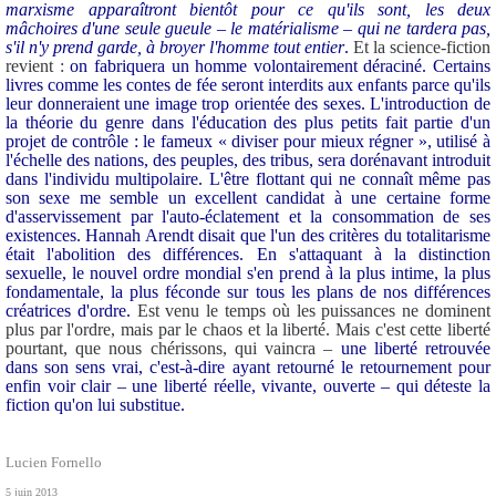
marxisme apparaîtront bientôt pour ce qu'ils sont, les deux
mâchoires d'une seule gueule – le matérialisme – qui ne tardera pas,
s'il n'y prend garde, à broyer l'homme tout entier
.
Et la science-fiction
revient :
on fabriquera un homme volontairement déraciné.
Certains
livres comme les contes de fée seront interdits aux enfants parce qu'ils
leur donneraient une image trop orientée des sexes. L'introduction de
la théorie du genre dans l'éducation des plus petits fait partie d'un
projet de contrôle : le fameux « diviser pour mieux régner », utilisé à
l'échelle des nations, des peuples, des tribus, sera dorénavant introduit
dans l'individu multipolaire. L'être flottant qui ne connaît même pas
son sexe me semble un excellent candidat à une certaine forme
d'asservissement par l'auto-éclatement et la consommation de ses
existences. Hannah Arendt disait que l'un des critères du totalitarisme
était l'abolition des différences. En s'attaquant à la distinction
sexuelle, le nouvel ordre mondial s'en prend à la plus intime, la plus
fondamentale, la plus féconde sur tous les plans de nos différences
créatrices d'ordre.
Est venu le temps où les puissances ne dominent
plus par l'ordre, mais par le chaos et la liberté. Mais c'est cette liberté
pourtant, que nous chérissons, qui vaincra –
une liberté retrouvée
dans son sens vrai, c'est-à-dire ayant retourné le retournement pour
enfin voir clair – une liberté réelle, vivante, ouverte – qui déteste la
fiction qu'on lui substitue.
Lucien Fornello
5 juin 2013