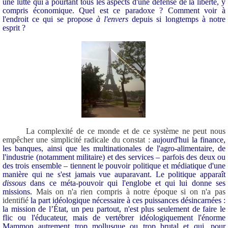
une lutte qui a pourtant tous les aspects d'une défense de la liberté, y
compris économique. Quel est ce paradoxe ? Comment voir à
l'endroit ce qui se propose
à l'envers
depuis si longtemps à notre
esprit ?
La complexité de ce monde et de ce système ne peut nous
empêcher une simplicité radicale du constat :
aujourd'hui la finance,
les banques, ainsi que les multinationales de l'agro-alimentaire, de
l'industrie (notamment militaire) et des services – parfois des deux ou
des trois ensemble – tiennent le pouvoir politique et médiatique d'une
manière qui ne s'est jamais vue auparavant. Le politique apparaît
dissous
dans ce méta-pouvoir qui l'englobe et qui lui donne ses
missions.
Mais on n'a rien compris à notre époque si on n'a pas
identifié
la part idéologique nécessaire à ces puissances désincarnées :
la mission de l’État, un peu partout, n'est plus seulement de faire le
flic ou l'éducateur, mais de vertébrer idéologiquement l'énorme
Mammon autrement trop mollusque ou trop brutal et qui, pour