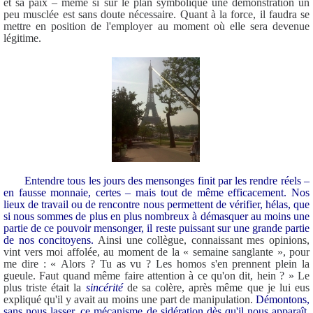
et sa paix – même si sur le plan symbolique une démonstration un
peu musclée est sans doute nécessaire. Quant à la force, il faudra se
mettre en position de l'employer au moment où elle sera devenue
légitime.
Entendre tous les jours des mensonges finit par les rendre réels –
en fausse monnaie, certes – mais tout de même efficacement. Nos
lieux de travail ou de rencontre nous permettent de vérifier, hélas, que
si nous sommes de plus en plus nombreux à démasquer au moins une
partie de ce pouvoir mensonger, il reste puissant sur une grande partie
de nos concitoyens.
Ainsi une collègue, connaissant mes opinions,
vint vers moi affolée, au moment de la « semaine sanglante », pour
me dire : « Alors ? Tu as vu ? Les homos s'en prennent plein la
gueule. Faut quand même faire attention à ce qu'on dit, hein ? » Le
plus triste était la
sincérité
de sa colère, après même que je lui eus
expliqué qu'il y avait au moins une part de manipulation.
Démontons,
sans nous lasser, ce mécanisme de sidération dès qu'il nous apparaît.