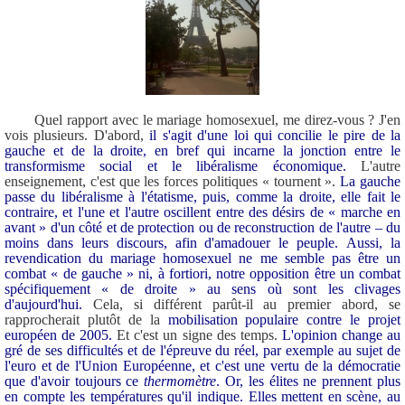
Quel rapport avec le mariage homosexuel, me direz-vous ? J'en
vois plusieurs. D'abord,
il s'agit d'une loi qui concilie le pire de la
gauche et de la droite, en bref qui incarne la jonction entre le
transformisme social et le libéralisme économique.
L'autre
enseignement, c'est que les forces politiques « tournent ».
La gauche
passe du libéralisme à l'étatisme, puis, comme la droite, elle fait le
contraire, et l'une et l'autre oscillent entre des désirs de « marche en
avant » d'un côté et de protection ou de reconstruction de l'autre – du
moins dans leurs discours, afin d'amadouer le peuple.
Aussi, la
revendication du mariage homosexuel ne me semble pas être un
combat « de gauche » ni, à fortiori, notre opposition être un combat
spécifiquement « de droite » au sens où sont les clivages
d'aujourd'hui.
Cela, si différent parût-il au premier abord, se
rapprocherait plutôt de la
mobilisation populaire contre le projet
européen de 2005.
Et c'est un signe des temps.
L'opinion change au
gré de ses difficultés et de l'épreuve du réel, par exemple au sujet de
l'euro et de l'Union Européenne, et c'est une vertu de la démocratie
que d'avoir toujours ce
thermomètre
. Or, les élites ne prennent plus
en compte les températures qu'il indique. Elles mettent en scène, au