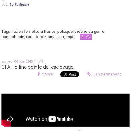
pour
La Vaillante
Tags :
lucien fornello
,
la france
,
politique
,
théorie du genre
,
homophobie
,
conscience
,
pma
,
gpa
,
lmpt
0
samedi 06
juin 2015
14h19
GPA : la fine pointe de l'esclavage
Share
Lien permanent