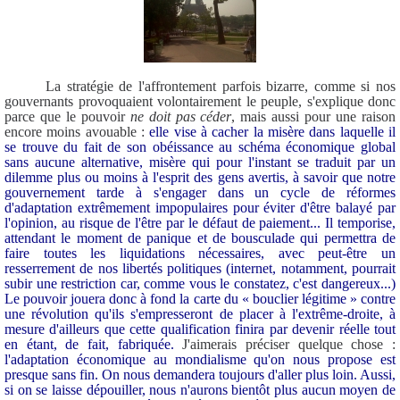
La stratégie de l'affrontement parfois bizarre, comme si nos
gouvernants provoquaient volontairement le peuple, s'explique donc
parce que le pouvoir
ne doit pas céder
, mais aussi pour une raison
encore moins avouable :
elle vise à cacher la misère dans laquelle il
se trouve du fait de son obéissance au schéma économique global
sans aucune alternative, misère qui pour l'instant se traduit par un
dilemme plus ou moins à l'esprit des gens avertis, à savoir que notre
gouvernement tarde à s'engager dans un cycle de réformes
d'adaptation extrêmement impopulaires pour éviter d'être balayé par
l'opinion, au risque de l'être par le défaut de paiement... Il temporise,
attendant le moment de panique et de bousculade qui permettra de
faire toutes les liquidations nécessaires, avec peut-être un
resserrement de nos libertés politiques (internet, notamment, pourrait
subir une restriction car, comme vous le constatez, c'est dangereux...)
Le pouvoir jouera donc à fond la carte du « bouclier légitime » contre
une révolution qu'ils s'empresseront de placer à l'extrême-droite, à
mesure d'ailleurs que cette qualification finira par devenir réelle tout
en étant, de fait, fabriquée.
J'aimerais préciser quelque chose :
l'adaptation économique au mondialisme qu'on nous propose est
presque sans fin. On nous demandera toujours d'aller plus loin. Aussi,
si on se laisse dépouiller, nous n'aurons bientôt plus aucun moyen de