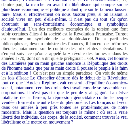
d'autre part,
la marche en avant du libéralisme qui compte sur le
pluralisme économique et politique autant que sur le fameux laisser-
faire. Mais si effectivement on nous
laissait faire
, si on laissait la
société vivre un peu d'elle-même, il n'est pas du tout sûr qu'on
aboutirait au sans-frontiérisme économique et symbolique
d'aujourd'hui.
L'un des meilleurs exemples de la torsion que font
subir certaines élites à la société est la Révolution Française. Turgot
est comme un symbole de sa double-face. Du « parti des
philosophes », devenu ministre des finances, il lancera des réformes
libérales notamment sur le contrôle des prix et des spéculations. Il
s'en est suivi ce qu'on a appelé la « révolte des farines » dans les
années 1770, dont on a dit qu'elle préfigurait 1789.
Ainsi, cet homme
des Lumières par sa main gauche annonce la République des droits
de l'homme tandis que par sa main droite il pousse le peuple à la faim
et à la sédition !
Ce n'est pas un simple paradoxe. On voit de même
les
lois d'Isaac Le Chapelier détruire dès le début de la Révolution
tout ce que l'Ancien Régime avait construit d'équilibre économico-
social, notamment certains droits des travailleurs de se rassembler en
corporations. Il n'est pas sûr que le peuple y ait gagné. La dérive
totalitaire de la Terreur, la répression génocidaire contre le peuple
vendéen forment une autre face du phénomène. Les français ont vécu
dans ces années à peu près toutes les problématiques de notre
modernité. Mais la question est toujours la même : où est la vraie
liberté des individus, des corps, de la société, comment trouver le vrai
libéralisme et le mettre en mouvement ?