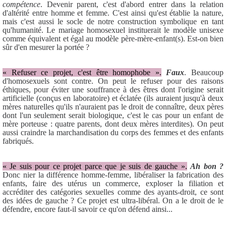
compétence
. Devenir parent, c'est d'abord entrer dans la relation
d'altérité entre homme et femme. C'est ainsi qu'est établie la nature,
mais c'est aussi le socle de notre construction symbolique en tant
qu'humanité. Le mariage homosexuel instituerait le modèle unisexe
comme équivalent et égal au modèle père-mère-enfant(s). Est-on bien
sûr d'en mesurer la portée ?
« Refuser ce projet, c'est être homophobe ».
Faux
.
Beaucoup
d'homosexuels sont contre. On peut le refuser pour des raisons
éthiques, pour éviter une souffrance à des êtres dont l'origine serait
artificielle (conçus en laboratoire) et éclatée (ils auraient jusqu'à deux
mères naturelles qu'ils n'auraient pas le droit de connaître, deux pères
dont l'un seulement serait biologique, c'est le cas pour un enfant de
mère porteuse : quatre parents, dont deux mères interdites). On peut
aussi craindre la marchandisation du corps des femmes et des enfants
fabriqués.
« Je suis pour ce projet parce que je suis de gauche ».
Ah bon ?
Donc nier la différence homme-femme, libéraliser la fabrication des
enfants, faire des utérus un commerce, exploser la filiation et
accréditer des catégories sexuelles comme des ayants-droit, ce sont
des idées de gauche ? Ce projet est ultra-libéral. On a le droit de le
défendre, encore faut-il savoir ce qu'on défend ainsi...