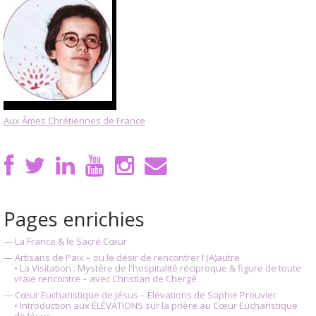
Aux Âmes Chrétiennes de France
Pages enrichies
— La France & le Sacré Cœur
— Artisans de Paix – ou le désir de rencontrer l'(A)autre
• La Visitation : Mystère de l'hospitalité réciproque & figure de toute
vraie rencontre – avec Christian de Chergé
— Cœur Eucharistique de Jésus – Élévations de Sophie Prouvier
• Introduction aux ÉLÉVATIONS sur la prière au Cœur Eucharistique