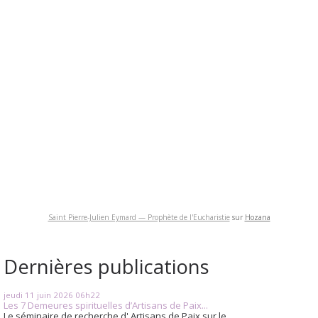
Saint Pierre-Julien Eymard — Prophète de l'Eucharistie
sur
Hozana
Dernières publications
jeudi 11
juin 2026
06h22
Les 7 Demeures spirituelles d’Artisans de Paix...
Le séminaire de recherche d' Artisans de Paix sur le...