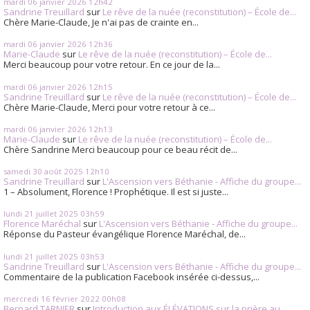
mardi 06
janvier 2026
12h42
Sandrine Treuillard
sur
Le rêve de la nuée (reconstitution) – École de...
Chère Marie-Claude, Je n'ai pas de crainte en...
mardi 06
janvier 2026
12h36
Marie-Claude
sur
Le rêve de la nuée (reconstitution) – École de...
Merci beaucoup pour votre retour. En ce jour de la...
mardi 06
janvier 2026
12h15
Sandrine Treuillard
sur
Le rêve de la nuée (reconstitution) – École de...
Chère Marie-Claude, Merci pour votre retour à ce...
mardi 06
janvier 2026
12h13
Marie-Claude
sur
Le rêve de la nuée (reconstitution) – École de...
Chère Sandrine Merci beaucoup pour ce beau récit de...
samedi 30
août 2025
12h10
Sandrine Treuillard
sur
L'Ascension vers Béthanie - Affiche du groupe...
1 – Absolument, Florence ! Prophétique. Il est si juste...
lundi 21
juillet 2025
03h59
Florence Maréchal
sur
L'Ascension vers Béthanie - Affiche du groupe...
Réponse du Pasteur évangélique Florence Maréchal, de...
lundi 21
juillet 2025
03h53
Sandrine Treuillard
sur
L'Ascension vers Béthanie - Affiche du groupe...
Commentaire de la publication Facebook insérée ci-dessus,...
mercredi 16
février 2022
00h08
Bernard TARNIER
sur
Introduction aux ÉLÉVATIONS sur la prière au...