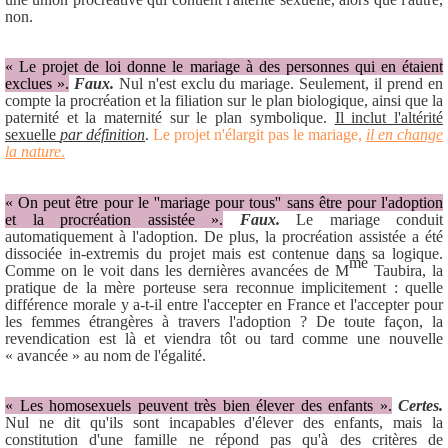
non.
« Le projet de loi donne le mariage à des personnes qui en étaient
exclues ».
Faux.
Nul n'est exclu du mariage. Seulement, il prend en
compte la procréation et la filiation sur le plan biologique, ainsi que la
paternité et la maternité sur le plan symbolique.
Il inclut l'altérité
sexuelle
par définition
.
Le projet n'élargit pas le mariage,
il en change
la nature
.
« On peut être pour le ''mariage pour tous'' sans être pour l'adoption
et la procréation assistée ».
Faux.
Le mariage conduit
automatiquement à l'adoption. De plus, la procréation assistée a été
dissociée in-extremis du projet mais est contenue dans sa logique.
me
Comme on le voit dans les dernières avancées de M
Taubira, la
pratique de la mère porteuse sera reconnue implicitement : quelle
différence morale y a-t-il entre l'accepter en France et l'accepter pour
les femmes étrangères à travers l'adoption ? De toute façon, la
revendication est là et viendra tôt ou tard comme une nouvelle
« avancée » au nom de l'égalité.
« Les homosexuels peuvent très bien élever des enfants ».
Certes.
Nul ne dit qu'ils sont incapables d'élever des enfants, mais la
constitution d'une famille ne répond pas qu'à des critères de