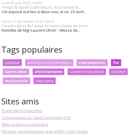
lundi 09
juin 2025
13h49
Temps & rituels (catholique) - Eucharistie &...
Cet exposé eut lieu à deux voix, le ve. 23 avril...
mardi 17
décembre 2024
19h32
Consécration de l'autel de Notre-Dame de Paris...
Homélie de Mgr Laurent Ulrich – Messe de...
Tags populaires
politique
adoration eucharistique
transmission
foi
sacré cœur
christianisme
sandrine treuillard
la france
eucharistie
conscience
Sites amis
Fraternité Eucharistein
Congrégation du Saint-Sacrement SSS
Bibliographia-Eucharistica
Miracles eucharistiques (par le Bhx Carlo Acutis)