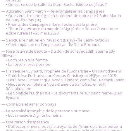
de Jésus
• Qu'est-ce que le culte du Cœur Eucharistique de Jésus ?
— Adoration Saint Martin – Ré-évangéliser les campagnes
• Que veut dire une église à l'intérieur de notre cité ? Saint-Martin
de Sury-ès-Bois (18)
• Priants des Campagnes : Le miracle, c'est la prière !
• "Pour l'espérance du monde" : Mgr Jérôme Beau : Ouvrir toute
église rurale (17-25 mars 2020)
— Sanctuaire naturel en Pays Fort (Berry) – Île Saint-Pardoux
• Contemplation en Temps pascal – Île Saint-Pardoux
— Faire œuvre de beauté – Du don de soi avec Édith Stein & Étty
Hillesum
• Édith Stein & la femme
• La force impressionnée
— Pierre-Julien Eymard, Prophète de l'Eucharistie – Un saint d'avenir
• Catéchèse Eucharistique Corpus Christi #JubiléPJEymard2018
• Neuvaine Eucharistique avec S. Eymard, complète : Récapitulation
• Neuvaine complète à Notre-Dame du Saint-Sacrement :
Récapitulation
• Le Soleil de l'Eucharistie - Le documentaire sur saint Pierre-Julien
Eymard
— Connaître et aimer son pays
— La sacralité intangible de la personne humaine
• Euthanasie & Dignité humaine
— Une raison d'espérance
• L’affection envers les vrais croyants de l’Islam doit nous porter à
éviter d’odieuses généralisations, parce que le véritable Islam et