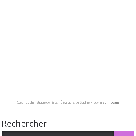
Cœur Eucharistique de Jésus - Élévations de Sophie Prouvier
sur
Hozana
Rechercher