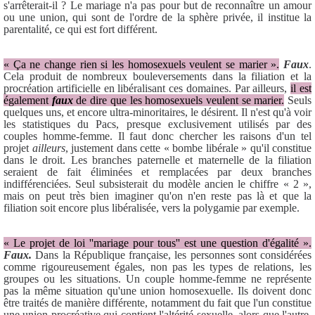
s'arrêterait-il ? Le mariage n'a pas pour but de reconnaître un amour
ou une union, qui sont de l'ordre de la sphère privée, il institue la
parentalité, ce qui est fort différent.
« Ça ne change rien si les homosexuels veulent se marier ».
Faux
.
Cela produit de nombreux bouleversements dans la filiation et la
procréation artificielle en libéralisant ces domaines. Par ailleurs,
il est
également
faux
de dire que les homosexuels veulent se marier.
Seuls
quelques uns, et encore ultra-minoritaires, le désirent. Il n'est qu'à voir
les statistiques du Pacs, presque exclusivement utilisés par des
couples homme-femme. Il faut donc chercher les raisons d'un tel
projet
ailleurs
, justement dans cette « bombe libérale » qu'il constitue
dans le droit. Les branches paternelle et maternelle de la filiation
seraient de fait éliminées et remplacées par deux branches
indifférenciées. Seul subsisterait du modèle ancien le chiffre « 2 »,
mais on peut très bien imaginer qu'on n'en reste pas là et que la
filiation soit encore plus libéralisée, vers la polygamie par exemple.
« Le projet de loi ''mariage pour tous'' est une question d'égalité ».
Faux.
Dans la République française, les personnes sont considérées
comme rigoureusement égales, non pas les types de relations, les
groupes ou les situations. Un couple homme-femme ne représente
pas la même situation qu'une union homosexuelle. Ils doivent donc
être traités de manière différente, notamment du fait que l'un constitue
une union procréative qui contient l'altérité sexuelle, alors que l'autre,