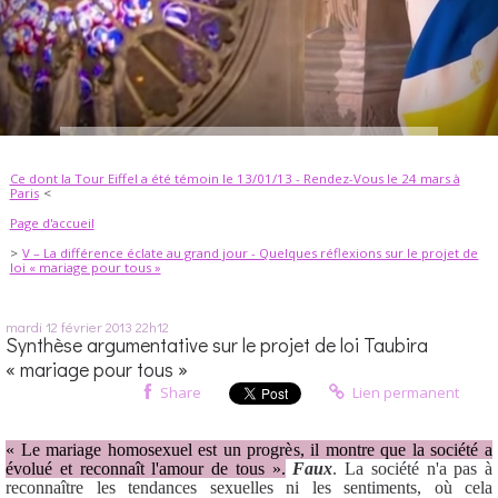
Ce dont la Tour Eiffel a été témoin le 13/01/13 - Rendez-Vous le 24 mars à
Paris
Page d'accueil
V – La différence éclate au grand jour - Quelques réflexions sur le projet de
loi « mariage pour tous »
mardi 12
février 2013
22h12
Synthèse argumentative sur le projet de loi Taubira
« mariage pour tous »
Share
Lien permanent
« Le mariage homosexuel est un progrès, il montre que la société a
évolué et reconnaît l'amour de tous ».
Faux
. La société n'a pas à
reconnaître les tendances sexuelles ni les sentiments, où cela