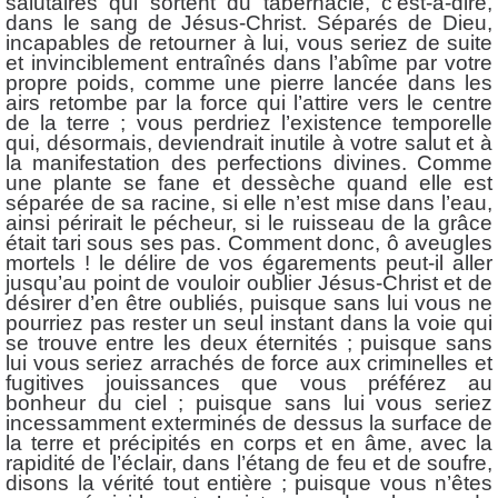
salutaires qui sortent du tabernacle, c’est-à-dire,
dans le sang de Jésus-Christ. Séparés de Dieu,
incapables de retourner à lui, vous seriez de suite
et invinciblement entraînés dans l’abîme par votre
propre poids, comme une pierre lancée dans les
airs retombe par la force qui l’attire vers le centre
de la terre ; vous perdriez l’existence temporelle
qui, désormais, deviendrait inutile à votre salut et à
la manifestation des perfections divines. Comme
une plante se fane et dessèche quand elle est
séparée de sa racine, si elle n’est mise dans l’eau,
ainsi périrait le pécheur, si le ruisseau de la grâce
était tari sous ses pas. Comment donc, ô aveugles
mortels ! le délire de vos égarements peut-il aller
jusqu’au point de vouloir oublier Jésus-Christ et de
désirer d’en être oubliés, puisque sans lui vous ne
pourriez pas rester un seul instant dans la voie qui
se trouve entre les deux éternités ; puisque sans
lui vous seriez arrachés de force aux criminelles et
fugitives jouissances que vous préférez au
bonheur du ciel ; puisque sans lui vous seriez
incessamment exterminés de dessus la surface de
la terre et précipités en corps et en âme, avec la
rapidité de l’éclair, dans l’étang de feu et de soufre,
disons la vérité tout entière ; puisque vous n’êtes