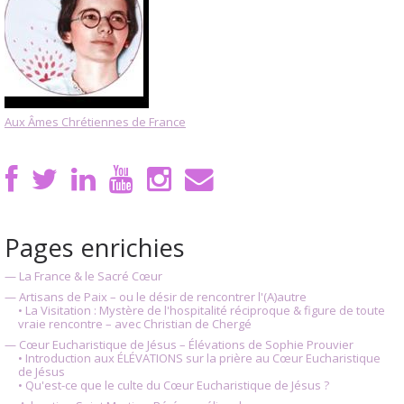
Aux Âmes Chrétiennes de France
Pages enrichies
— La France & le Sacré Cœur
— Artisans de Paix – ou le désir de rencontrer l'(A)autre
• La Visitation : Mystère de l'hospitalité réciproque & figure de toute
vraie rencontre – avec Christian de Chergé
— Cœur Eucharistique de Jésus – Élévations de Sophie Prouvier
• Introduction aux ÉLÉVATIONS sur la prière au Cœur Eucharistique
de Jésus
• Qu'est-ce que le culte du Cœur Eucharistique de Jésus ?