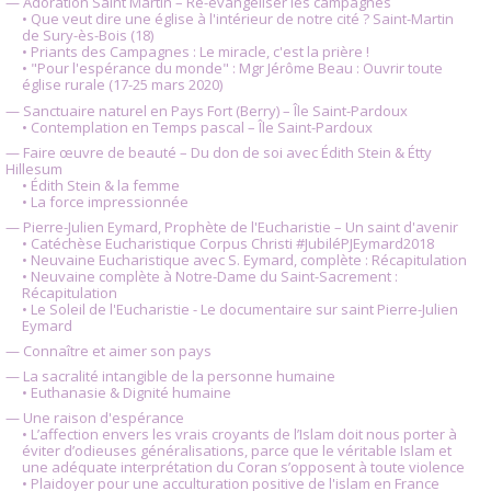
— Adoration Saint Martin – Ré-évangéliser les campagnes
• Que veut dire une église à l'intérieur de notre cité ? Saint-Martin
de Sury-ès-Bois (18)
• Priants des Campagnes : Le miracle, c'est la prière !
• "Pour l'espérance du monde" : Mgr Jérôme Beau : Ouvrir toute
église rurale (17-25 mars 2020)
— Sanctuaire naturel en Pays Fort (Berry) – Île Saint-Pardoux
• Contemplation en Temps pascal – Île Saint-Pardoux
— Faire œuvre de beauté – Du don de soi avec Édith Stein & Étty
Hillesum
• Édith Stein & la femme
• La force impressionnée
— Pierre-Julien Eymard, Prophète de l'Eucharistie – Un saint d'avenir
• Catéchèse Eucharistique Corpus Christi #JubiléPJEymard2018
• Neuvaine Eucharistique avec S. Eymard, complète : Récapitulation
• Neuvaine complète à Notre-Dame du Saint-Sacrement :
Récapitulation
• Le Soleil de l'Eucharistie - Le documentaire sur saint Pierre-Julien
Eymard
— Connaître et aimer son pays
— La sacralité intangible de la personne humaine
• Euthanasie & Dignité humaine
— Une raison d'espérance
• L’affection envers les vrais croyants de l’Islam doit nous porter à
éviter d’odieuses généralisations, parce que le véritable Islam et
une adéquate interprétation du Coran s’opposent à toute violence
• Plaidoyer pour une acculturation positive de l'islam en France