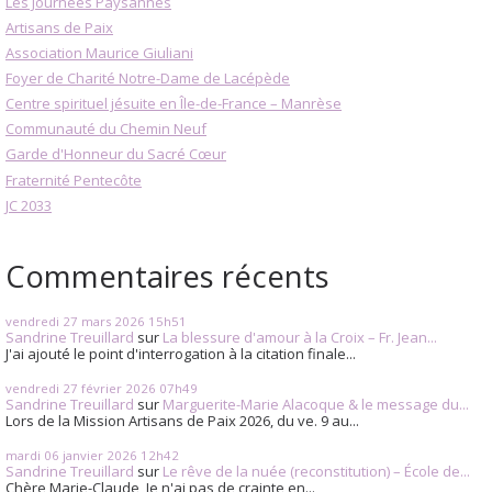
Les Journées Paysannes
Artisans de Paix
Association Maurice Giuliani
Foyer de Charité Notre-Dame de Lacépède
Centre spirituel jésuite en Île-de-France – Manrèse
Communauté du Chemin Neuf
Garde d'Honneur du Sacré Cœur
Fraternité Pentecôte
JC 2033
Commentaires récents
vendredi 27
mars 2026
15h51
Sandrine Treuillard
sur
La blessure d'amour à la Croix – Fr. Jean...
J'ai ajouté le point d'interrogation à la citation finale...
vendredi 27
février 2026
07h49
Sandrine Treuillard
sur
Marguerite-Marie Alacoque & le message du...
Lors de la Mission Artisans de Paix 2026, du ve. 9 au...
mardi 06
janvier 2026
12h42
Sandrine Treuillard
sur
Le rêve de la nuée (reconstitution) – École de...
Chère Marie-Claude, Je n'ai pas de crainte en...