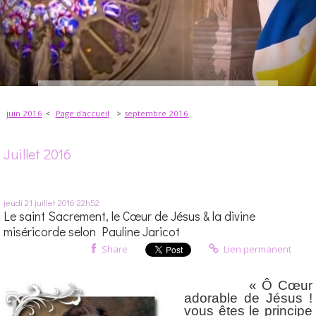
juin 2016
Page d'accueil
septembre 2016
Juillet 2016
jeudi 21
juillet 2016
22h52
Le saint Sacrement, le Cœur de Jésus & la divine
miséricorde selon Pauline Jaricot
Share
Lien permanent
« Ô Cœur
adorable de Jésus !
vous êtes le principe