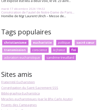
Cet exposé eut lieu à deux voix, le ve. 23 avril...
mardi 17
décembre 2024
19h32
Consécration de l'autel de Notre-Dame de Paris...
Homélie de Mgr Laurent Ulrich – Messe de...
Tags populaires
christianisme
eucharistie
politique
sacré cœur
transmission
conscience
la france
foi
adoration eucharistique
sandrine treuillard
Sites amis
Fraternité Eucharistein
Congrégation du Saint-Sacrement SSS
Bibliographia-Eucharistica
Miracles eucharistiques (par le Bhx Carlo Acutis)
Priants des Campagnes