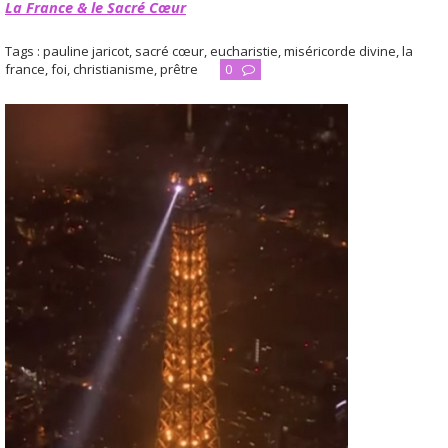
La France & le Sacré Cœur
Tags :
pauline jaricot
,
sacré cœur
,
eucharistie
,
miséricorde divine
,
la
france
,
foi
,
christianisme
,
prêtre
0