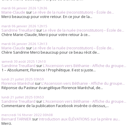
mardi 06
janvier 2026
12h36
Marie-Claude
sur
Le rêve de la nuée (reconstitution) – École de...
Merci beaucoup pour votre retour. En ce jour de la...
mardi 06
janvier 2026
12h15
Sandrine Treuillard
sur
Le rêve de la nuée (reconstitution) – École de...
Chère Marie-Claude, Merci pour votre retour à ce...
mardi 06
janvier 2026
12h13
Marie-Claude
sur
Le rêve de la nuée (reconstitution) – École de...
Chère Sandrine Merci beaucoup pour ce beau récit de...
samedi 30
août 2025
12h10
Sandrine Treuillard
sur
L'Ascension vers Béthanie - Affiche du groupe...
1 – Absolument, Florence ! Prophétique. Il est si juste...
lundi 21
juillet 2025
03h59
Florence Maréchal
sur
L'Ascension vers Béthanie - Affiche du groupe...
Réponse du Pasteur évangélique Florence Maréchal, de...
lundi 21
juillet 2025
03h53
Sandrine Treuillard
sur
L'Ascension vers Béthanie - Affiche du groupe...
Commentaire de la publication Facebook insérée ci-dessus,...
mercredi 16
février 2022
00h08
Bernard TARNIER
sur
Introduction aux ÉLÉVATIONS sur la prière au...
Merci.