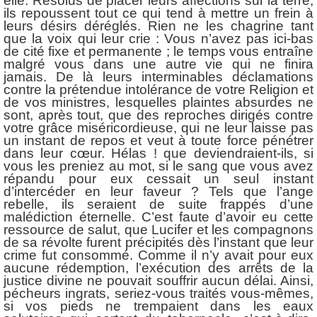
elle. Résolus de placer leurs affections sur la terre,
ils repoussent tout ce qui tend à mettre un frein à
leurs désirs déréglés. Rien ne les chagrine tant
que la voix qui leur crie : Vous n’avez pas ici-bas
de cité fixe et permanente ; le temps vous entraîne
malgré vous dans une autre vie qui ne finira
jamais. De là leurs interminables déclamations
contre la prétendue intolérance de votre Religion et
de vos ministres, lesquelles plaintes absurdes ne
sont, après tout, que des reproches dirigés contre
votre grâce miséricordieuse, qui ne leur laisse pas
un instant de repos et veut à toute force pénétrer
dans leur cœur. Hélas ! que deviendraient-ils, si
vous les preniez au mot, si le sang que vous avez
répandu pour eux cessait un seul instant
d’intercéder en leur faveur ? Tels que l’ange
rebelle, ils seraient de suite frappés d’une
malédiction éternelle. C’est faute d’avoir eu cette
ressource de salut, que Lucifer et les compagnons
de sa révolte furent précipités dès l’instant que leur
crime fut consommé. Comme il n’y avait pour eux
aucune rédemption, l’exécution des arrêts de la
justice divine ne pouvait souffrir aucun délai. Ainsi,
pécheurs ingrats, seriez-vous traités vous-mêmes,
si vos pieds ne trempaient dans les eaux