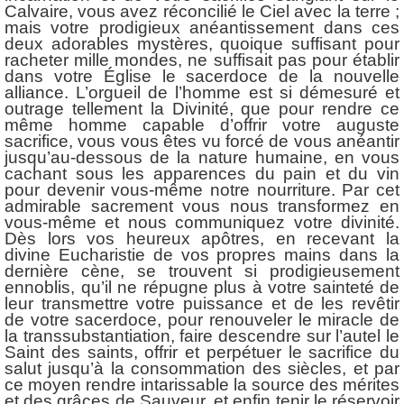
Calvaire, vous avez réconcilié le Ciel avec la terre ;
mais votre prodigieux anéantissement dans ces
deux adorables mystères, quoique suffisant pour
racheter mille mondes, ne suffisait pas pour établir
dans votre Église le sacerdoce de la nouvelle
alliance. L’orgueil de l’homme est si démesuré et
outrage tellement la Divinité, que pour rendre ce
même homme capable d’offrir votre auguste
sacrifice, vous vous êtes vu forcé de vous anéantir
jusqu’au-dessous de la nature humaine, en vous
cachant sous les apparences du pain et du vin
pour devenir vous-même notre nourriture. Par cet
admirable sacrement vous nous transformez en
vous-même et nous communiquez votre divinité.
Dès lors vos heureux apôtres, en recevant la
divine Eucharistie de vos propres mains dans la
dernière cène, se trouvent si prodigieusement
ennoblis, qu’il ne répugne plus à votre sainteté de
leur transmettre votre puissance et de les revêtir
de votre sacerdoce, pour renouveler le miracle de
la transsubstantiation, faire descendre sur l’autel le
Saint des saints, offrir et perpétuer le sacrifice du
salut jusqu’à la consommation des siècles, et par
ce moyen rendre intarissable la source des mérites
et des grâces de Sauveur, et enfin tenir le réservoir