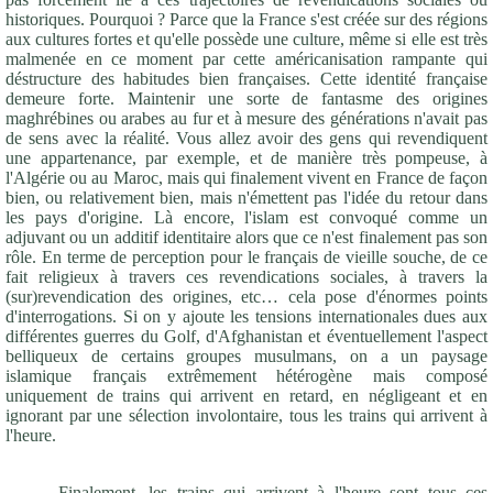
historiques. Pourquoi ? Parce que la France s'est créée sur des régions
aux cultures fortes et qu'elle possède une culture, même si elle est très
malmenée en ce moment par cette américanisation rampante qui
déstructure des habitudes bien françaises. Cette identité française
demeure forte. Maintenir une sorte de fantasme des origines
maghrébines ou arabes au fur et à mesure des générations n'avait pas
de sens avec la réalité. Vous allez avoir des gens qui revendiquent
une appartenance, par exemple, et de manière très pompeuse, à
l'Algérie ou au Maroc, mais qui finalement vivent en France de façon
bien, ou relativement bien, mais n'émettent pas l'idée du retour dans
les pays d'origine. Là encore, l'islam est convoqué comme un
adjuvant ou un additif identitaire alors que ce n'est finalement pas son
rôle. En terme de perception pour le français de vieille souche, de ce
fait religieux à travers ces revendications sociales, à travers la
(sur)revendication des origines, etc… cela pose d'énormes points
d'interrogations. Si on y ajoute les tensions internationales dues aux
différentes guerres du Golf, d'Afghanistan et éventuellement l'aspect
belliqueux de certains groupes musulmans, on a un paysage
islamique français extrêmement hétérogène mais composé
uniquement de trains qui arrivent en retard, en négligeant et en
ignorant par une sélection involontaire, tous les trains qui arrivent à
l'heure.
Finalement, les trains qui arrivent à l'heure sont tous ces