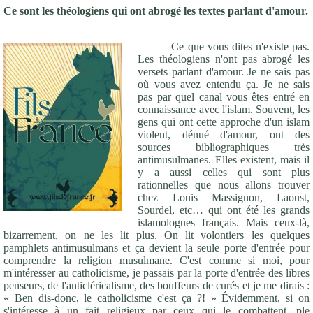
Ce sont les théologiens qui ont abrogé les textes parlant d'amour.
Ce que vous dites n'existe pas.
Les théologiens n'ont pas abrogé les
versets parlant d'amour. Je ne sais pas
où vous avez entendu ça. Je ne sais
pas par quel canal vous êtes entré en
connaissance avec l'islam. Souvent, les
gens qui ont cette approche d'un islam
violent, dénué d'amour, ont des
sources bibliographiques très
antimusulmanes. Elles existent, mais il
y a aussi celles qui sont plus
rationnelles que nous allons trouver
chez Louis Massignon, Laoust,
Sourdel, etc… qui ont été les grands
islamologues français. Mais ceux-là,
bizarrement, on ne les lit plus. On lit volontiers les quelques
pamphlets antimusulmans et ça devient la seule porte d'entrée pour
comprendre la religion musulmane. C'est comme si moi, pour
m'intéresser au catholicisme, je passais par la porte d'entrée des libres
penseurs, de l'anticléricalisme, des bouffeurs de curés et je me dirais :
« Ben dis-donc, le catholicisme c'est ça ?! » Évidemment, si on
s'intéresse à un fait religieux par ceux qui le combattent, ple