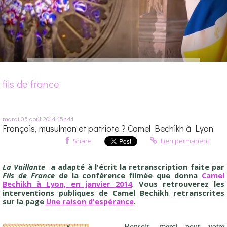
fils de france
mardi 05
août 2014
15h41
Français, musulman et patriote ? Camel Bechikh à Lyon
Share
Lien permanent
La Vaillante
a adapté à l'écrit la retranscription faite par
Fils de France
de la conférence filmée que donna
Camel
Bechikh à Lyon, en janvier 2014
. Vous retrouverez les
interventions publiques de Camel Bechikh retranscrites
sur la page
Une raison d'espérance
.
Bonsoir, merci pour votre