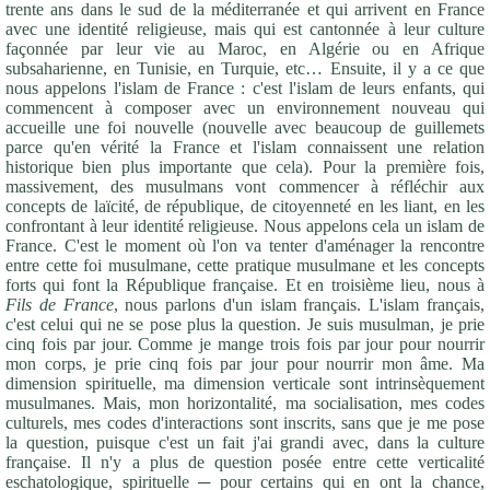
trente ans dans le sud de la méditerranée et qui arrivent en France
avec une identité religieuse, mais qui est cantonnée à leur culture
façonnée par leur vie au Maroc, en Algérie ou en Afrique
subsaharienne, en Tunisie, en Turquie, etc… Ensuite, il y a ce que
nous appelons l'islam de France : c'est l'islam de leurs enfants, qui
commencent à composer avec un environnement nouveau qui
accueille une foi nouvelle (nouvelle avec beaucoup de guillemets
parce qu'en vérité la France et l'islam connaissent une relation
historique bien plus importante que cela). Pour la première fois,
massivement, des musulmans vont commencer à réfléchir aux
concepts de laïcité, de république, de citoyenneté en les liant, en les
confrontant à leur identité religieuse. Nous appelons cela un islam de
France. C'est le moment où l'on va tenter d'aménager la rencontre
entre cette foi musulmane, cette pratique musulmane et les concepts
forts qui font la République française. Et en troisième lieu, nous à
Fils de France
, nous parlons d'un islam français. L'islam français,
c'est celui qui ne se pose plus la question. Je suis musulman, je prie
cinq fois par jour. Comme je mange trois fois par jour pour nourrir
mon corps, je prie cinq fois par jour pour nourrir mon âme. Ma
dimension spirituelle, ma dimension verticale sont intrinsèquement
musulmanes. Mais, mon horizontalité, ma socialisation, mes codes
culturels, mes codes d'interactions sont inscrits, sans que je me pose
la question, puisque c'est un fait j'ai grandi avec, dans la culture
française. Il n'y a plus de question posée entre cette verticalité
eschatologique, spirituelle ─ pour certains qui en ont la chance,