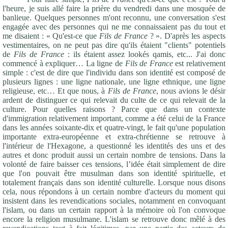
l'heure, je suis allé faire la prière du vendredi dans une mosquée de
banlieue. Quelques personnes m'ont reconnu, une conversation s'est
engagée avec des personnes qui ne me connaissaient pas du tout et
me disaient : « Qu'est-ce que
Fils de France
? ». D'après les aspects
vestimentaires, on ne peut pas dire qu'ils étaient "clients" potentiels
de
Fils de France
: ils étaient assez lookés qamis, etc... J'ai donc
commencé à expliquer… La ligne de
Fils de France
est relativement
simple : c'est de dire que l'individu dans son identité est composé de
plusieurs lignes : une ligne nationale, une ligne ethnique, une ligne
religieuse, etc… Et que nous, à
Fils de France
, nous avions le désir
ardent de distinguer ce qui relevait du culte de ce qui relevait de la
culture. Pour quelles raisons ? Parce que dans un contexte
d'immigration relativement important, comme a été celui de la France
dans les années soixante-dix et quatre-vingt, le fait qu'une population
importante extra-européenne et extra-chrétienne se retrouve à
l'intérieur de l'Hexagone, a questionné les identités des uns et des
autres et donc produit aussi un certain nombre de tensions. Dans la
volonté de faire baisser ces tensions, l’idée était simplement de dire
que l'on pouvait être musulman dans son identité spirituelle, et
totalement français dans son identité culturelle. Lorsque nous disons
cela, nous répondons à un certain nombre d'acteurs du moment qui
insistent dans les revendications sociales, notamment en convoquant
l'islam, ou dans un certain rapport à la mémoire où l'on convoque
encore la religion musulmane. L'islam se retrouve donc mêlé à des