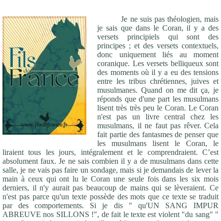
Je ne suis pas théologien, mais
je sais que dans le Coran, il y a des
versets principiels qui sont des
principes ; et des versets contextuels,
donc uniquement liés au moment
coranique. Les versets belliqueux sont
des moments où il y a eu des tensions
entre les tribus chrétiennes, juives et
musulmanes. Quand on me dit ça, je
réponds que d'une part les musulmans
lisent très très peu le Coran. Le Coran
n'est pas un livre central chez les
musulmans, il ne faut pas rêver. Cela
fait partie des fantasmes de penser que
les musulmans lisent le Coran, le
liraient tous les jours, intégralement et le comprendraient. C’est
absolument faux. Je ne sais combien il y a de musulmans dans cette
salle, je ne vais pas faire un sondage, mais si je demandais de lever la
main à ceux qui ont lu le Coran une seule fois dans les six mois
derniers, il n'y aurait pas beaucoup de mains qui se lèveraient. Ce
n'est pas parce qu'un texte possède des mots que ce texte se traduit
par des comportements. Si je dis " qu'UN SANG IMPUR
ABREUVE nos SILLONS !", de fait le texte est violent "du sang" "