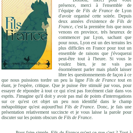
présence, merci à l'ensemble de
l’équipe de
Fils de France
de Lyon
d'avoir organisé cette soirée. Depuis
deux années d'existence de
Fils de
France
, c'est la première fois que nous
venons en province, très heureux de
commencer par Lyon, sachant que
pour nous, Lyon est un des terrains les
plus difficiles en France pour tout un
ensemble de raisons que j'évoquerai
peut-être tout à l'heure. Si vous le
voulez bien, je ne vais pas
énormément parler mais plutôt laisser
libre les questionnements de façon à ce
que nous puissions tordre un peu la ligne
Fils de France
tout en
étant, je l'espère, critique. Que je puisse être stimulé par vous, pour
essayer de répondre à tout ce qui n'est pas forcément clair dans vos
esprits. J'imagine qu'il doit y avoir pas mal de points d'interrogations
sur ce qu'est cet objet un peu non identifié dans le champ
métapolitique qu'est aujourd'hui
Fils de France
. Donc, je fais une
présentation relativement succincte et je vous laisse la parole pour
discuter sur les points obscurs de
Fils de France
.
Pour faire simple,
Fils de France
qu'est-ce que c'est ? Tout à