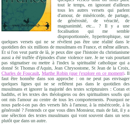
tout le temps, en ignorant d'ailleurs
tous les autres versets qui parlent
d'amour, de miséricorde, de partage,
de générosité, de véracité, de
magnanimité, etc... ? Il y a une
focalisation qui me semble
disproportionnée, hypertrophique, sur
quelques versets qui ne se révèlent pas être une réalité dans le
quotidien des six millions de musulmans en France, et même ailleurs.
Et si l'on veut partir de là, je peux dire que l'histoire du christianisme
aussi a été truffée d'épisodes d'une violence rare. Je ne vais pourtant
pas stigmatiser ou mettre à l'index la spiritualité catholique qui a
donné St Thomas d'Aquin, Jean Chrysostome, St Jean de la Croix,
Charles de Foucault
,
Marthe Robin (que j'explore en ce moment)
. Il
faut être honnête dans son approche : on ne peut pas envisager
quelques lignes qui ne se reflètent pas dans le quotidien des
musulmans et ignorer la majorité des textes scripturaires : Coran et
hadiths, et les textes des théologiens ou des spiritualistes soufis qui
ont mis l'amour au centre de tous les comportements. Pourquoi ne
nous parle-t-on pas des versets liés à l'amour, à la miséricorde, à la
générosité ? J'entends ce que vous dites Monsieur, mais de fait, il y a
une sélection des textes musulmans qui vont souvent dans un sens
plutôt que dans un autre.