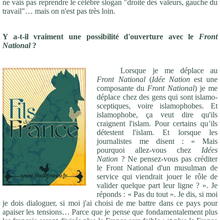
ne vais pas reprendre le célèbre slogan "droite des valeurs, gauche du
travail"… mais on n'est pas très loin.
Y a-t-il vraiment une possibilité d'ouverture avec le
Front
National
?
Lorsque je me déplace au
Front National
(
Idée Nation
est une
composante du
Front National
) je me
déplace chez des gens qui sont islamo-
sceptiques, voire islamophobes. Et
islamophobe, ça veut dire qu'ils
craignent l'islam. Pour certains qu’ils
détestent l'islam. Et lorsque les
journalistes me disent : « Mais
pourquoi allez-vous chez
Idées
Nation
? Ne pensez-vous pas créditer
le Front National d'un musulman de
service qui viendrait jouer le rôle de
valider quelque part leur ligne ? ». Je
réponds : « Pas du tout ». Je dis, si moi
je dois dialoguer, si moi j'ai choisi de me battre dans ce pays pour
apaiser les tensions… Parce que je pense que fondamentalement plus