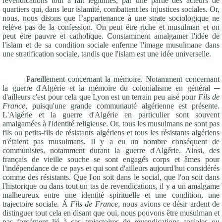
revendications tout à fait légitimes, par une partie des acteurs de
quartiers qui, dans leur islamité, combattent les injustices sociales. Or,
nous, nous disons que l’appartenance à une strate sociologique ne
relève pas de la confession. On peut être riche et musulman et on
peut être pauvre et catholique. Constamment amalgamer l'idée de
l'islam et de sa condition sociale enferme l'image musulmane dans
une stratification sociale, tandis que l'islam est une idée universelle.
Pareillement concernant la mémoire. Notamment concernant
la guerre d'Algérie et la mémoire du colonialisme en général ­­─
d'ailleurs c'est pour cela que Lyon est un terrain peu aisé pour
Fils de
France
, puisqu'une grande communauté algérienne est présente.
L'Algérie et la guerre d'Algérie en particulier sont souvent
amalgamées à l'identité religieuse. Or, tous les musulmans ne sont pas
fils ou petits-fils de résistants algériens et tous les résistants algériens
n'étaient pas musulmans. Il y a eu un nombre conséquent de
communistes, notamment durant la guerre d'Algérie. Ainsi, des
français de vieille souche se sont engagés corps et âmes pour
l'indépendance de ce pays et qui sont d'ailleurs aujourd'hui considérés
comme des résistants. Que l'on soit dans le social, que l'on soit dans
l'historique ou dans tout un tas de revendications, il y a un amalgame
malheureux entre une identité spirituelle et une condition, une
trajectoire sociale. Á
Fils de France
, nous avions ce désir ardent de
distinguer tout cela en disant que oui, nous pouvons être musulman et
pas forcément lié à ces trajectoires de revendications sociales ou