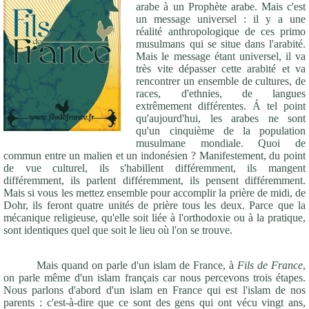
arabe à un Prophète arabe. Mais c'est
un message universel : il y a une
réalité anthropologique de ces primo
musulmans qui se situe dans l'arabité.
Mais le message étant universel, il va
très vite dépasser cette arabité et va
rencontrer un ensemble de cultures, de
races, d'ethnies, de langues
extrêmement différentes. Á tel point
qu'aujourd'hui, les arabes ne sont
qu'un cinquième de la population
musulmane mondiale. Quoi de
commun entre un malien et un indonésien ? Manifestement, du point
de vue culturel, ils s'habillent différemment, ils mangent
différemment, ils parlent différemment, ils pensent différemment.
Mais si vous les mettez ensemble pour accomplir la prière de midi, de
Dohr, ils feront quatre unités de prière tous les deux. Parce que la
mécanique religieuse, qu'elle soit liée à l'orthodoxie ou à la pratique,
sont identiques quel que soit le lieu où l'on se trouve.
Mais quand on parle d'un islam de France, à
Fils de France
,
on parle même d'un islam français car nous percevons trois étapes.
Nous parlons d'abord d'un islam en France qui est l'islam de nos
parents : c'est-à-dire que ce sont des gens qui ont vécu vingt ans,