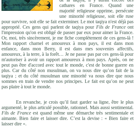
cathares en France. Quand une
majorité religieuse opprime, persécute
une minorité religieuse, soit elle ruse
pour survivre, soit elle se fait exterminer. Le mot taqiya n'est déjà pas
approprié. Ces gens qui parlent de taqiya pour
Fils de France
ont
l'impression qu'on est obligé de passer par eux pour aimer la France.
Or, moi, très sincèrement, je me fiche complètement de ces gens-là !
Mon rapport charnel et amoureux à mon pays, il est dans mon
enfance, dans mon Berry, il est dans mes souvenirs affectifs,
amoureux, à la terre, à la forêt… Je ne passe pas par ces gens-là pour
m'autoriser à avoir un rapport amoureux à mon pays. Après, on ne
peut pas être d'accord avec tout le monde, c'est de bonne guerre en
plus. Car du côté non musulman, on va nous dire qu’on fait de la
taqiya ; et du côté musulman une minorité va nous dire que nous
sommes en train de vendre nos principes. Le fait est qu’on ne peut
pas plaire à tout le monde.
En revanche, je crois qu’il faut garder sa ligne, être le plus
argumenté, le plus articulé possible, rationnel. Mais aussi sentimental.
Fils de France
est quand même une démarche très sentimentale et
aimante. Bien faire et laisser dire. C’est la devise : « Bien faire et
laisser dire ».