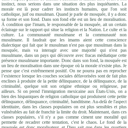
instinct, nous serions dans une situation des plus inquiétantes. La
morale est là pour cadrer les instincts humains, que l'on soit
catholique, juif ou musulman. Quand je parle de mosquée, il y a donc
sa forme et son fond. Dans son fond elle est un lieu de moralisation.
Á condition que l'imam, le responsable de la mosquée, ait un certain
éclairage sur le rapport qui situe la religion et la Nation. Le culte et la
culture. La communauté musulmane et la communauté non
musulmane. Il faudrait que les imams aient cette conscience
dialectique qui fait que le musulman n'est pas que musulman dans la
mosquée, mais va interagir avec une majorité qui n'est pas
musulmane, dans un pays qui découvre avec fracas médiatique cette
présence musulmane importante. Donc dans son fond, la mosquée est
un lieu de moralisation dans une époque où la morale n'existe plus. Je
pense que c'est extrêmement positif. On ne pourra pas en reprocher
l’existence lorsque les couches sociales défavorisées sont de fait plus
enclines à produire de la petite délinquance, de la délinquance, de la
criminalité, quelque soit son origine ethnique ou religieuse, par
ailleurs. Si on prend l'immigration mexicaine aux États-Unis, on a
bien des hispaniques de religion catholique qui produisent cette petite
délinquance, délinquance, criminalité, banditisme. Au-delà de l'aspect
identitaire, dans les classes populaires on est plus sensibles et plus
vulnérables au fait de franchir la limite du droit. Maintenant, dans ces
classes populaires, s’il n'y a pas comme ciment une moralité qui
permette de recadrer cette tentation, c'est le chaos. Le fond de la
mosquée est donc moralisateur, et Dieu sait que dans les quartiers