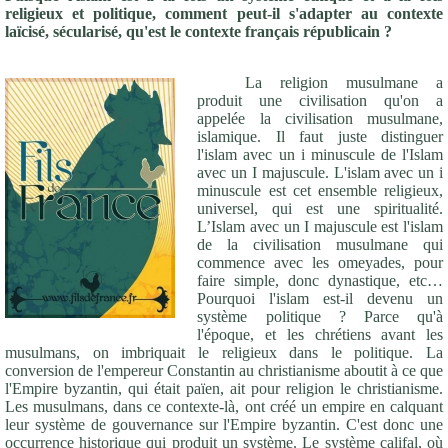
religieux et politique, comment peut-il s'adapter au contexte
laïcisé, sécularisé, qu'est le contexte français républicain ?
La religion musulmane a
produit une civilisation qu'on a
appelée la civilisation musulmane,
islamique. Il faut juste distinguer
l'islam avec un i minuscule de l'Islam
avec un I majuscule. L'islam avec un i
minuscule est cet ensemble religieux,
universel, qui est une spiritualité.
L’Islam avec un I majuscule est l'islam
de la civilisation musulmane qui
commence avec les omeyades, pour
faire simple, donc dynastique, etc…
Pourquoi l'islam est-il devenu un
système politique ? Parce qu'à
l'époque, et les chrétiens avant les
musulmans, on imbriquait le religieux dans le politique. La
conversion de l'empereur Constantin au christianisme aboutit à ce que
l'Empire byzantin, qui était païen, ait pour religion le christianisme.
Les musulmans, dans ce contexte-là, ont créé un empire en calquant
leur système de gouvernance sur l'Empire byzantin. C'est donc une
occurrence historique qui produit un système. Le système califal, où