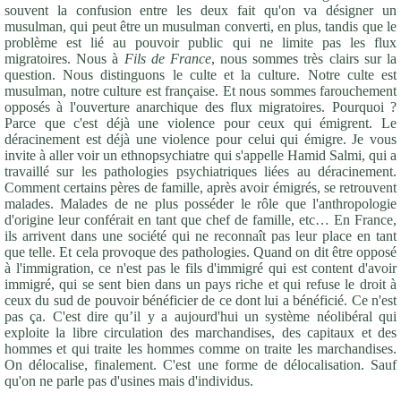
souvent la confusion entre les deux fait qu'on va désigner un
musulman, qui peut être un musulman converti, en plus, tandis que le
problème est lié au pouvoir public qui ne limite pas les flux
migratoires. Nous à
Fils de France
, nous sommes très clairs sur la
question. Nous distinguons le culte et la culture. Notre culte est
musulman, notre culture est française. Et nous sommes farouchement
opposés à l'ouverture anarchique des flux migratoires. Pourquoi ?
Parce que c'est déjà une violence pour ceux qui émigrent. Le
déracinement est déjà une violence pour celui qui émigre. Je vous
invite à aller voir un ethnopsychiatre qui s'appelle Hamid Salmi, qui a
travaillé sur les pathologies psychiatriques liées au déracinement.
Comment certains pères de famille, après avoir émigrés, se retrouvent
malades. Malades de ne plus posséder le rôle que l'anthropologie
d'origine leur conférait en tant que chef de famille, etc… En France,
ils arrivent dans une société qui ne reconnaît pas leur place en tant
que telle. Et cela provoque des pathologies. Quand on dit être opposé
à l'immigration, ce n'est pas le fils d'immigré qui est content d'avoir
immigré, qui se sent bien dans un pays riche et qui refuse le droit à
ceux du sud de pouvoir bénéficier de ce dont lui a bénéficié. Ce n'est
pas ça. C'est dire qu’il y a aujourd'hui un système néolibéral qui
exploite la libre circulation des marchandises, des capitaux et des
hommes et qui traite les hommes comme on traite les marchandises.
On délocalise, finalement. C'est une forme de délocalisation. Sauf
qu'on ne parle pas d'usines mais d'individus.