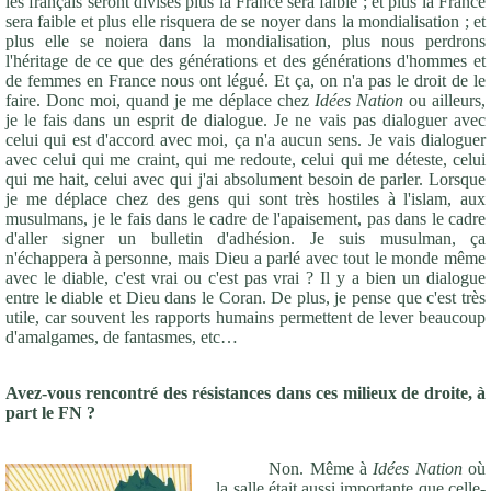
les français seront divisés plus la France sera faible ; et plus la France
sera faible et plus elle risquera de se noyer dans la mondialisation ; et
plus elle se noiera dans la mondialisation, plus nous perdrons
l'héritage de ce que des générations et des générations d'hommes et
de femmes en France nous ont légué. Et ça, on n'a pas le droit de le
faire. Donc moi, quand je me déplace chez
Idées Nation
ou ailleurs,
je le fais dans un esprit de dialogue. Je ne vais pas dialoguer avec
celui qui est d'accord avec moi, ça n'a aucun sens. Je vais dialoguer
avec celui qui me craint, qui me redoute, celui qui me déteste, celui
qui me hait, celui avec qui j'ai absolument besoin de parler. Lorsque
je me déplace chez des gens qui sont très hostiles à l'islam, aux
musulmans, je le fais dans le cadre de l'apaisement, pas dans le cadre
d'aller signer un bulletin d'adhésion. Je suis musulman, ça
n'échappera à personne, mais Dieu a parlé avec tout le monde même
avec le diable, c'est vrai ou c'est pas vrai ? Il y a bien un dialogue
entre le diable et Dieu dans le Coran. De plus, je pense que c'est très
utile, car souvent les rapports humains permettent de lever beaucoup
d'amalgames, de fantasmes, etc…
Avez-vous rencontré des résistances dans ces milieux de droite, à
part le FN ?
Non. Même à
Idées Nation
où
la salle était aussi importante que celle-