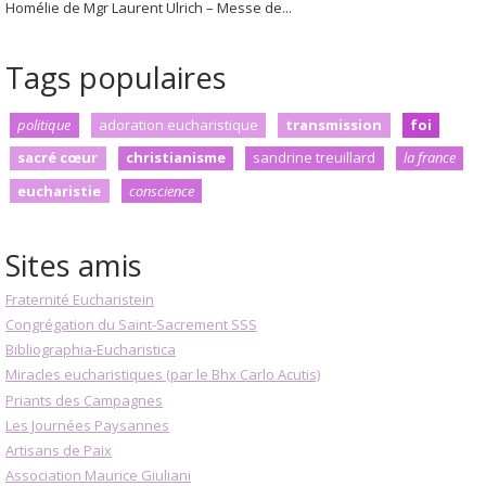
Homélie de Mgr Laurent Ulrich – Messe de...
Tags populaires
politique
adoration eucharistique
transmission
foi
sacré cœur
christianisme
sandrine treuillard
la france
eucharistie
conscience
Sites amis
Fraternité Eucharistein
Congrégation du Saint-Sacrement SSS
Bibliographia-Eucharistica
Miracles eucharistiques (par le Bhx Carlo Acutis)
Priants des Campagnes
Les Journées Paysannes
Artisans de Paix
Association Maurice Giuliani