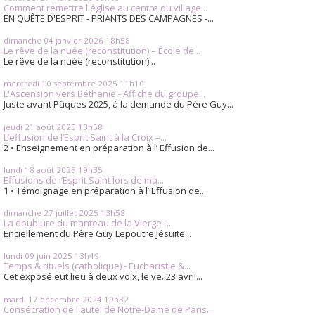
Comment remettre l'église au centre du village...
EN QUÊTE D'ESPRIT - PRIANTS DES CAMPAGNES -...
dimanche 04
janvier 2026
18h58
Le rêve de la nuée (reconstitution) – École de...
Le rêve de la nuée (reconstitution)...
mercredi 10
septembre 2025
11h10
L'Ascension vers Béthanie - Affiche du groupe...
Juste avant Pâques 2025, à la demande du Père Guy...
jeudi 21
août 2025
13h58
L’effusion de l’Esprit Saint à la Croix –...
2 • Enseignement en préparation à l’ Effusion de...
lundi 18
août 2025
19h35
Effusions de l’Esprit Saint lors de ma...
1 • Témoignage en préparation à l’ Effusion de...
dimanche 27
juillet 2025
13h58
La doublure du manteau de la Vierge -...
Enciellement du Père Guy Lepoutre jésuite...
lundi 09
juin 2025
13h49
Temps & rituels (catholique) - Eucharistie &...
Cet exposé eut lieu à deux voix, le ve. 23 avril...
mardi 17
décembre 2024
19h32
Consécration de l'autel de Notre-Dame de Paris...