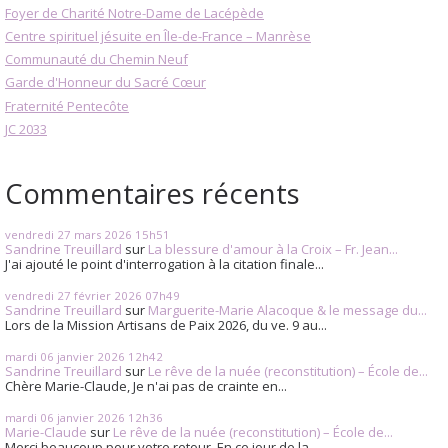
Foyer de Charité Notre-Dame de Lacépède
Centre spirituel jésuite en Île-de-France – Manrèse
Communauté du Chemin Neuf
Garde d'Honneur du Sacré Cœur
Fraternité Pentecôte
JC 2033
Commentaires récents
vendredi 27
mars 2026
15h51
Sandrine Treuillard
sur
La blessure d'amour à la Croix – Fr. Jean...
J'ai ajouté le point d'interrogation à la citation finale...
vendredi 27
février 2026
07h49
Sandrine Treuillard
sur
Marguerite-Marie Alacoque & le message du...
Lors de la Mission Artisans de Paix 2026, du ve. 9 au...
mardi 06
janvier 2026
12h42
Sandrine Treuillard
sur
Le rêve de la nuée (reconstitution) – École de...
Chère Marie-Claude, Je n'ai pas de crainte en...
mardi 06
janvier 2026
12h36
Marie-Claude
sur
Le rêve de la nuée (reconstitution) – École de...
Merci beaucoup pour votre retour. En ce jour de la...