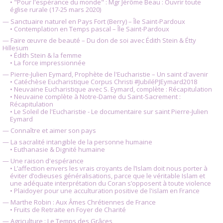
• "Pour l'espérance du monde" : Mgr Jérôme Beau : Ouvrir toute
église rurale (17-25 mars 2020)
— Sanctuaire naturel en Pays Fort (Berry) – Île Saint-Pardoux
• Contemplation en Temps pascal – Île Saint-Pardoux
— Faire œuvre de beauté – Du don de soi avec Édith Stein & Étty
Hillesum
• Édith Stein & la femme
• La force impressionnée
— Pierre-Julien Eymard, Prophète de l'Eucharistie – Un saint d'avenir
• Catéchèse Eucharistique Corpus Christi #JubiléPJEymard2018
• Neuvaine Eucharistique avec S. Eymard, complète : Récapitulation
• Neuvaine complète à Notre-Dame du Saint-Sacrement :
Récapitulation
• Le Soleil de l'Eucharistie - Le documentaire sur saint Pierre-Julien
Eymard
— Connaître et aimer son pays
— La sacralité intangible de la personne humaine
• Euthanasie & Dignité humaine
— Une raison d'espérance
• L’affection envers les vrais croyants de l’Islam doit nous porter à
éviter d’odieuses généralisations, parce que le véritable Islam et
une adéquate interprétation du Coran s’opposent à toute violence
• Plaidoyer pour une acculturation positive de l'islam en France
— Marthe Robin : Aux Âmes Chrétiennes de France
• Fruits de Retraite en Foyer de Charité
— Agriculture : Le Temps des Grâces