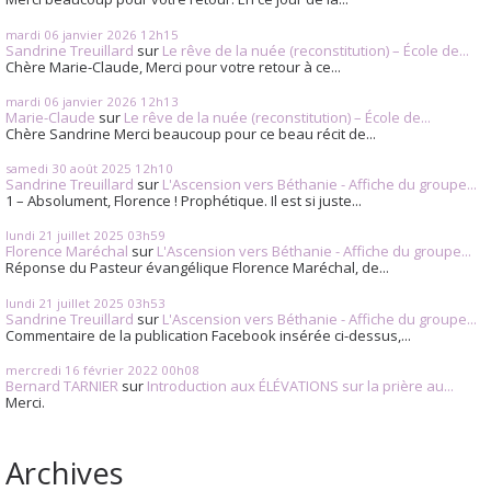
mardi 06
janvier 2026
12h15
Sandrine Treuillard
sur
Le rêve de la nuée (reconstitution) – École de...
Chère Marie-Claude, Merci pour votre retour à ce...
mardi 06
janvier 2026
12h13
Marie-Claude
sur
Le rêve de la nuée (reconstitution) – École de...
Chère Sandrine Merci beaucoup pour ce beau récit de...
samedi 30
août 2025
12h10
Sandrine Treuillard
sur
L'Ascension vers Béthanie - Affiche du groupe...
1 – Absolument, Florence ! Prophétique. Il est si juste...
lundi 21
juillet 2025
03h59
Florence Maréchal
sur
L'Ascension vers Béthanie - Affiche du groupe...
Réponse du Pasteur évangélique Florence Maréchal, de...
lundi 21
juillet 2025
03h53
Sandrine Treuillard
sur
L'Ascension vers Béthanie - Affiche du groupe...
Commentaire de la publication Facebook insérée ci-dessus,...
mercredi 16
février 2022
00h08
Bernard TARNIER
sur
Introduction aux ÉLÉVATIONS sur la prière au...
Merci.
Archives