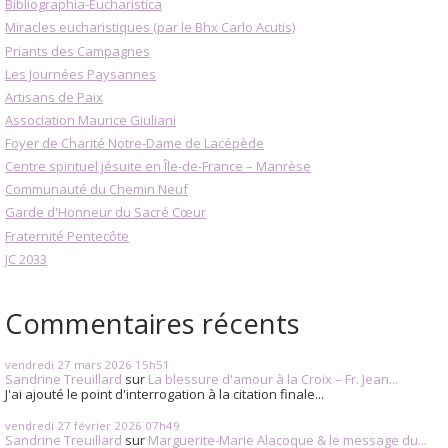
Bibliographia-Eucharistica
Miracles eucharistiques (par le Bhx Carlo Acutis)
Priants des Campagnes
Les Journées Paysannes
Artisans de Paix
Association Maurice Giuliani
Foyer de Charité Notre-Dame de Lacépède
Centre spirituel jésuite en Île-de-France – Manrèse
Communauté du Chemin Neuf
Garde d'Honneur du Sacré Cœur
Fraternité Pentecôte
JC 2033
Commentaires récents
vendredi 27
mars 2026
15h51
Sandrine Treuillard
sur
La blessure d'amour à la Croix – Fr. Jean...
J'ai ajouté le point d'interrogation à la citation finale...
vendredi 27
février 2026
07h49
Sandrine Treuillard
sur
Marguerite-Marie Alacoque & le message du...