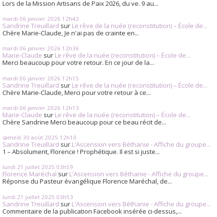
Lors de la Mission Artisans de Paix 2026, du ve. 9 au...
mardi 06
janvier 2026
12h42
Sandrine Treuillard
sur
Le rêve de la nuée (reconstitution) – École de...
Chère Marie-Claude, Je n'ai pas de crainte en...
mardi 06
janvier 2026
12h36
Marie-Claude
sur
Le rêve de la nuée (reconstitution) – École de...
Merci beaucoup pour votre retour. En ce jour de la...
mardi 06
janvier 2026
12h15
Sandrine Treuillard
sur
Le rêve de la nuée (reconstitution) – École de...
Chère Marie-Claude, Merci pour votre retour à ce...
mardi 06
janvier 2026
12h13
Marie-Claude
sur
Le rêve de la nuée (reconstitution) – École de...
Chère Sandrine Merci beaucoup pour ce beau récit de...
samedi 30
août 2025
12h10
Sandrine Treuillard
sur
L'Ascension vers Béthanie - Affiche du groupe...
1 – Absolument, Florence ! Prophétique. Il est si juste...
lundi 21
juillet 2025
03h59
Florence Maréchal
sur
L'Ascension vers Béthanie - Affiche du groupe...
Réponse du Pasteur évangélique Florence Maréchal, de...
lundi 21
juillet 2025
03h53
Sandrine Treuillard
sur
L'Ascension vers Béthanie - Affiche du groupe...
Commentaire de la publication Facebook insérée ci-dessus,...