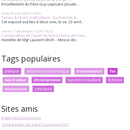
Enciellement du Père Guy Lepoutre jésuite...
lundi 09
juin 2025
13h49
Temps & rituels (catholique) - Eucharistie &...
Cet exposé eut lieu à deux voix, le ve. 23 avril...
mardi 17
décembre 2024
19h32
Consécration de l'autel de Notre-Dame de Paris...
Homélie de Mgr Laurent Ulrich – Messe de...
Tags populaires
politique
adoration eucharistique
transmission
foi
sacré cœur
christianisme
sandrine treuillard
la france
eucharistie
conscience
Sites amis
Fraternité Eucharistein
Congrégation du Saint-Sacrement SSS