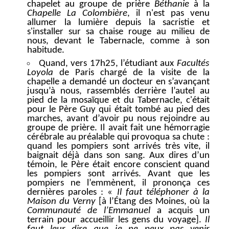
chapelet au groupe de prière
Béthanie
à la
Chapelle La Colombière
, il n'est pas venu
allumer la lumière depuis la sacristie et
s'installer sur sa chaise rouge au milieu de
nous, devant le Tabernacle, comme à son
habitude.
Quand, vers 17h25, l’étudiant aux
Facultés
Loyola
de Paris chargé de la visite de la
chapelle a demandé un docteur en s’avançant
jusqu’à nous, rassemblés derrière l’autel au
pied de la mosaïque et du Tabernacle, c'était
pour le Père Guy qui était tombé au pied des
marches, avant d’avoir pu nous rejoindre au
groupe de prière. Il avait fait une hémorragie
cérébrale au préalable qui provoqua sa chute :
quand les pompiers sont arrivés très vite, il
baignait déjà dans son sang. Aux dires d’un
témoin, le Père était encore conscient quand
les pompiers sont arrivés. Avant que les
pompiers ne l’emmènent, il prononça ces
dernières paroles :
«
Il faut téléphoner à la
Maison du Verny
[à l’Étang des Moines, où la
Communauté de l’Emmanuel
a acquis un
terrain pour accueillir les gens du voyage].
Il