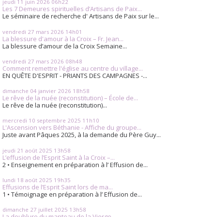
jeudi 11
juin 2026
06h22
Les 7 Demeures spirituelles d’Artisans de Paix...
Le séminaire de recherche d' Artisans de Paix sur le...
vendredi 27
mars 2026
14h01
La blessure d'amour à la Croix – Fr. Jean...
La blessure d’amour de la Croix Semaine...
vendredi 27
mars 2026
08h48
Comment remettre l'église au centre du village...
EN QUÊTE D'ESPRIT - PRIANTS DES CAMPAGNES -...
dimanche 04
janvier 2026
18h58
Le rêve de la nuée (reconstitution) – École de...
Le rêve de la nuée (reconstitution)...
mercredi 10
septembre 2025
11h10
L'Ascension vers Béthanie - Affiche du groupe...
Juste avant Pâques 2025, à la demande du Père Guy...
jeudi 21
août 2025
13h58
L’effusion de l’Esprit Saint à la Croix –...
2 • Enseignement en préparation à l’ Effusion de...
lundi 18
août 2025
19h35
Effusions de l’Esprit Saint lors de ma...
1 • Témoignage en préparation à l’ Effusion de...
dimanche 27
juillet 2025
13h58
La doublure du manteau de la Vierge -...