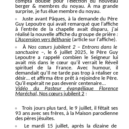
compta double pour l’élection du nouveau
berger & membres du noyau. À ma grande
surprise, je fus élue membre du noyau.
Juste avant Pâques, à la demande du Père
Guy Lepoutre qui avait remarqué que l’affiche
à l’entrée de la chapelle avait disparu, j'ai
réalisé la nouvelle affiche du groupe de prière
:
L’Ascension vers Béthanie
(article sur l’affiche).
À
Nos cœurs jubilent 2
–
Entrons dans le
sanctuaire –
, le 6 juillet 2025, le Père Guy
Lepoutre a rappelé combien le Seigneur lui
avait mis dans le cœur qu’il verrait le Réveil
spirituel de la France. Avec humour, il
demandait qu’Il ne tarde pas trop à réaliser ce
désir… et affirma être prêt à rejoindre le Père.
Qu'il espérait ne pas devenir centenaire...
Vidéo du Pasteur évangélique Florence
Maréchal
,
Nos cœurs jubilent 2
:
Trois jours plus tard, le 9 juillet, il fêtait ses
93 ans avec ses frères, à la Maison parodienne
des pères jésuites.
Le mardi 15 juillet, après la dizaine de