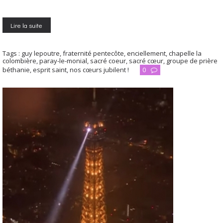
Lire la suite
Tags :
guy lepoutre
,
fraternité pentecôte
,
enciellement
,
chapelle la
colombière
,
paray-le-monial
,
sacré coeur
,
sacré cœur
,
groupe de prière
béthanie
,
esprit saint
,
nos cœurs jubilent !
0