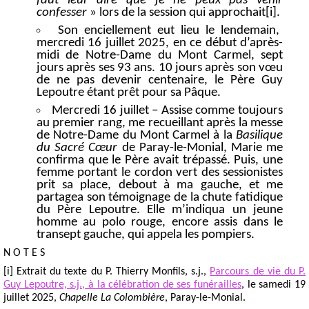
faut leur dire que je ne peux pas venir
confesser
» lors de la session qui approchait[i].
Son enciellement eut lieu le lendemain,
mercredi 16 juillet 2025, en ce début d’après-
midi de Notre-Dame du Mont Carmel, sept
jours après ses 93 ans. 10 jours après son vœu
de ne pas devenir centenaire, le Père Guy
Lepoutre étant prêt pour sa Pâque.
Mercredi 16 juillet – Assise comme toujours
au premier rang, me recueillant après la messe
de Notre-Dame du Mont Carmel à la
Basilique
du Sacré Cœur
de Paray-le-Monial, Marie me
confirma que le Père avait trépassé. Puis, une
femme portant le cordon vert des sessionistes
prit sa place, debout à ma gauche, et me
partagea son témoignage de la chute fatidique
du Père Lepoutre. Elle m’indiqua un jeune
homme au polo rouge, encore assis dans le
transept gauche, qui appela les pompiers.
N O T E S
[i]
Extrait du texte du P. Thierry Monfils, s.j.,
Parcours de vie du P.
Guy Lepoutre, s.j., à la célébration de ses
funérailles
, le samedi 19
juillet 2025,
Chapelle La Colombière
, Paray-le-Monial.