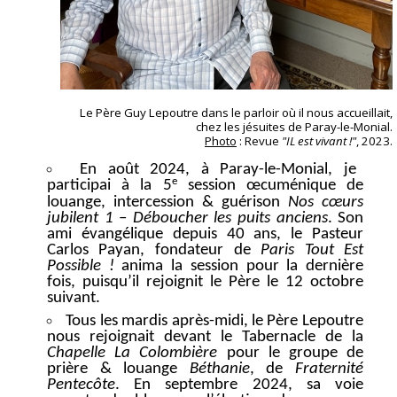
Le Père Guy Lepoutre dans le parloir où il nous accueillait,
chez les jésuites de Paray-le-Monial.
Photo
: Revue
"IL est vivant !"
, 2023.
En août 2024, à Paray-le-Monial, je
e
participai à la 5
session œcuménique de
louange, intercession & guérison
Nos cœurs
jubilent 1
–
Déboucher les puits anciens
. Son
ami évangélique depuis 40 ans, le Pasteur
Carlos Payan, fondateur de
Paris Tout Est
Possible !
anima la session pour la dernière
fois, puisqu’il rejoignit le Père le 12 octobre
suivant.
Tous les mardis après-midi, le Père Lepoutre
nous rejoignait devant le Tabernacle de la
Chapelle La Colombière
pour le groupe de
prière & louange
Béthanie
, de
Fraternité
Pentecôte
. En septembre 2024, sa voie