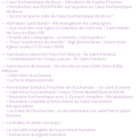
— Cœur Eucharistique de Jésus – Élévations de Sophie Prouvier
• Introduction aux ÉLÉVATIONS sur la prière au Cœur Eucharistique
de Jésus
• Qu'est-ce que le culte du Cœur Eucharistique de Jésus ?
— Adoration Saint Martin – Ré-évangéliser les campagnes
• Que veut dire une église à l'intérieur de notre cité ? Saint-Martin
de Sury-ès-Bois (18)
• Priants des Campagnes : Le miracle, c'est la prière !
• "Pour l'espérance du monde" : Mgr Jérôme Beau : Ouvrir toute
église rurale (17-25 mars 2020)
— Sanctuaire naturel en Pays Fort (Berry) – Île Saint-Pardoux
• Contemplation en Temps pascal – Île Saint-Pardoux
— Faire œuvre de beauté – Du don de soi avec Édith Stein & Étty
Hillesum
• Édith Stein & la femme
• La force impressionnée
— Pierre-Julien Eymard, Prophète de l'Eucharistie – Un saint d'avenir
• Catéchèse Eucharistique Corpus Christi #JubiléPJEymard2018
• Neuvaine Eucharistique avec S. Eymard, complète : Récapitulation
• Neuvaine complète à Notre-Dame du Saint-Sacrement :
Récapitulation
• Le Soleil de l'Eucharistie - Le documentaire sur saint Pierre-Julien
Eymard
— Connaître et aimer son pays
— La sacralité intangible de la personne humaine
• Euthanasie & Dignité humaine