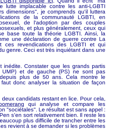
LGBTI disponible ici
. Quand il écrit "ma
ne lutte implacable contre les anti-LGBTI
rs dimensions", je comprends qu'il luttera
ndications de la communauté LGBTI, en
osexuel, de l'adoption par des couples
sexuels, et plus généralement, ceux qui
se base toute la théorie LGBTI. Ainsi, la
me une déclaration de guerre contre La
t ces revendications des LGBTI et qui
u genre. Ceci est très inquiétant dans une
est inédite. Constater que les grands partis
 ex UMP) et de gauche (PS) ne sont pas
depuis plus de 50 ans. Cela montre le
 faut donc analyser la situation de façon
deux candidats restant en lice. Pour cela,
oomerang
qui analyse et compare les
 "sociétales". Le résultat est sans appel :
en s'en sort relativement bien. Il reste les
aucoup plus difficile de trancher entre les
yses revient à se demander si les problèmes