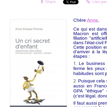
Share
Lien pe
Chère
Anne
,
Ce qui est dan
Macron est off
filiation "artifi
dans l'état-civil 
Cette position e
d'arriver à la 
étapes :
Le business 
ferme les yeux s
habitudes sont p
Puisque cela s
aussi en France
GPA "éthique" q
(c'est légal, don
Il faut aussi p