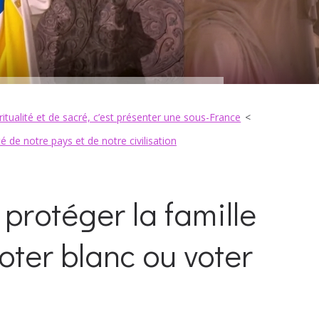
itualité et de sacré, c’est présenter une sous-France
ité de notre pays et de notre civilisation
 protéger la famille
oter blanc ou voter