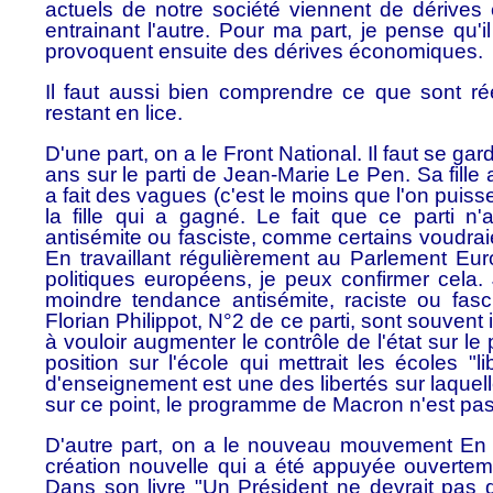
actuels de notre société viennent de dérives
entrainant l'autre. Pour ma part, je pense qu'i
provoquent ensuite des dérives économiques.
Il faut aussi bien comprendre ce que sont r
restant en lice.
D'une part, on a le Front National. Il faut se g
ans sur le parti de Jean-Marie Le Pen. Sa fille
a fait des vagues (c'est le moins que l'on puisse 
la fille qui a gagné. Le fait que ce parti n'a
antisémite ou fasciste, comme certains voudraien
En travaillant régulièrement au Parlement Eu
politiques européens, je peux confirmer cela.
moindre tendance antisémite, raciste ou fas
Florian Philippot, N°2 de ce parti, sont souvent
à vouloir augmenter le contrôle de l'état sur le
position sur l'école qui mettrait les écoles "l
d'enseignement est une des libertés sur laquel
sur ce point, le programme de Macron n'est pas 
D'autre part, on a le nouveau mouvement En
création nouvelle qui a été appuyée ouverte
Dans son livre "Un Président ne devrait pas d