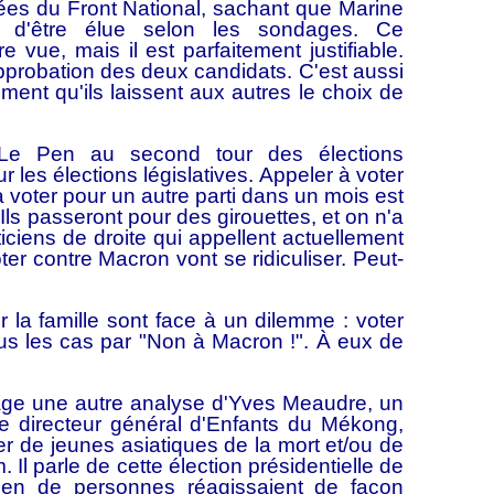
dées du Front National, sachant que Marine
 d'être élue selon les sondages. Ce
vue, mais il est parfaitement justifiable.
pprobation des deux candidats. C'est aussi
lement qu'ils laissent aux autres le choix de
 Le Pen au second tour des élections
 les élections législatives. Appeler à voter
 voter pour un autre parti dans un mois est
 Ils passeront pour des girouettes, et on n'a
ticiens de droite qui appellent actuellement
ter contre Macron vont se ridiculiser. Peut-
er la famille sont face à un dilemme : voter
ous les cas par "Non à Macron !". À eux de
age une autre analyse d'Yves Meaudre, un
, le directeur général d'Enfants du Mékong,
r de jeunes asiatiques de la mort et/ou de
. Il parle de cette élection présidentielle de
bien de personnes réagissaient de façon