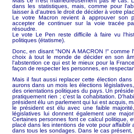
Mais ce n'est malheureusement pas le cas. L
dans les statistiques, mais, comme pour l'abs
laisser à d'autres le droit de décider à votre pla
Le votre Macron revient à approuver son pro
accepter de continuer sur la voie tracée p
résoudre.
Le vote Le Pen reste difficile à faire vu l'his
politiques (étatisme).
Donc, en disant "NON A MACRON !" comme l'a 
choix à tout le monde de décider en son âm
l'abstention ce qui est le mieux pour la Franc
façon de respecter les personnes, en respectant 
Mais il faut aussi replacer cette élection dan
aurons dans un mois les élections législatives,
des orientations politiques du pays. Un présid
pratiquement rien ; c'est la cohabitation. D'hab
président élu un parlement qui lui est acquis, ma
le président est élu avec une faible majorité
législatives lui donnent également une major
Certaines personnes font ce calcul politique, e
placé dans les intentions de vote pour affaibl
dans tous les sondages. Dans le cas présent, 