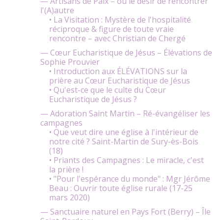
— Artisans de Paix – ou le désir de rencontrer
l'(A)autre
• La Visitation : Mystère de l'hospitalité
réciproque & figure de toute vraie
rencontre – avec Christian de Chergé
— Cœur Eucharistique de Jésus – Élévations de
Sophie Prouvier
• Introduction aux ÉLÉVATIONS sur la
prière au Cœur Eucharistique de Jésus
• Qu'est-ce que le culte du Cœur
Eucharistique de Jésus ?
— Adoration Saint Martin – Ré-évangéliser les
campagnes
• Que veut dire une église à l'intérieur de
notre cité ? Saint-Martin de Sury-ès-Bois
(18)
• Priants des Campagnes : Le miracle, c'est
la prière !
• "Pour l'espérance du monde" : Mgr Jérôme
Beau : Ouvrir toute église rurale (17-25
mars 2020)
— Sanctuaire naturel en Pays Fort (Berry) – Île