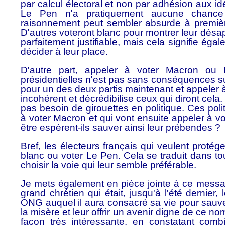
par calcul électoral et non par adhésion aux i
Le Pen n'a pratiquement aucune chance
raisonnement peut sembler absurde à première 
D'autres voteront blanc pour montrer leur désa
parfaitement justifiable, mais cela signifie éga
décider à leur place.
D'autre part, appeler à voter Macron ou
présidentielles n'est pas sans conséquences sur
pour un des deux partis maintenant et appeler à
incohérent et décrédibilise ceux qui diront cela.
pas besoin de girouettes en politique. Ces poli
à voter Macron et qui vont ensuite appeler à vo
être espèrent-ils sauver ainsi leur prébendes ?
Bref, les électeurs français qui veulent protég
blanc ou voter Le Pen. Cela se traduit dans t
choisir la voie qui leur semble préférable.
Je mets également en pièce jointe à ce mess
grand chrétien qui était, jusqu'à l'été dernier
ONG auquel il aura consacré sa vie pour sauve
la misère et leur offrir un avenir digne de ce nom
façon très intéressante, en constatant com