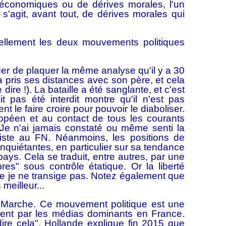
 économiques ou de dérives morales, l'un
l s'agit, avant tout, de dérives morales qui
éellement les deux mouvements politiques
arder de plaquer la même analyse qu'il y a 30
 a pris ses distances avec son père, et cela
dire !). La bataille a été sanglante, et c'est
it pas été interdit montre qu'il n'est pas
t le faire croire pour pouvoir le diaboliser.
ropéen et au contact de tous les courants
 Je n'ai jamais constaté ou même senti la
ciste au FN. Néanmoins, les positions de
 inquiétantes, en particulier sur sa tendance
 pays. Cela se traduit, entre autres, par une
ibres" sous contrôle étatique. Or la liberté
le je ne transige pas. Notez également que
meilleur...
 Marche. Ce mouvement politique est une
ment par les médias dominants en France.
ire cela", Hollande explique fin 2015 que