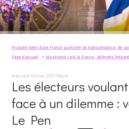
Produire l’idée d’une France asséchée de transcendance, de spir
Page d'accueil
Ma priorité c’est la France : défendre l’intégr
mercredi 03
mai 2017
16h24
Les électeurs voulant
face à un dilemme : v
Le Pen