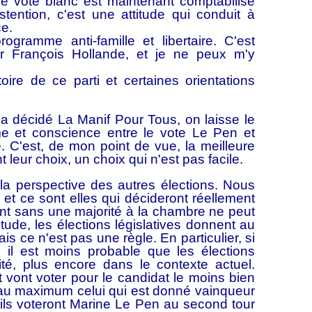
e vote blanc est maintenant comptabilisé
tention, c'est une attitude qui conduit à
ce.
gramme anti-famille et libertaire. C'est
ar François Hollande, et je ne peux m'y
toire de ce parti et certaines orientations
décidé La Manif Pour Tous, on laisse le
e et conscience entre le vote Le Pen et
e. C'est, de mon point de vue, la meilleure
leur choix, un choix qui n'est pas facile.
s la perspective des autres élections. Nous
 et ce sont elles qui décideront réellement
ent sans une majorité à la chambre ne peut
itude, les élections législatives donnent au
is ce n'est pas une règle. En particulier, si
, il est moins probable que les élections
ité, plus encore dans le contexte actuel.
t vont voter pour le candidat le moins bien
ir au maximum celui qui est donné vainqueur
ils voteront Marine Le Pen au second tour