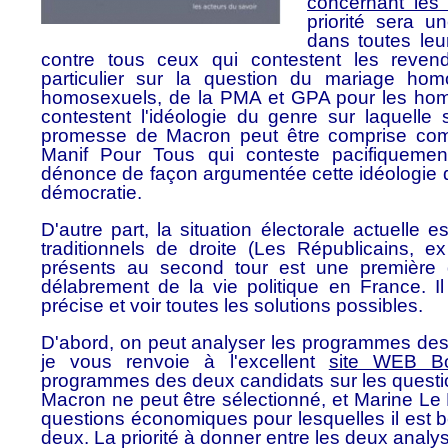
concernant les 
priorité sera u
dans toutes leu
contre tous ceux qui contestent les reve
particulier sur la question du mariage hom
homosexuels, de la PMA et GPA pour les homo
contestent l'idéologie du genre sur laquelle 
promesse de Macron peut être comprise com
Manif Pour Tous qui conteste pacifiquemen
dénonce de façon argumentée cette idéologie d
démocratie.
D'autre part, la situation électorale actuelle 
traditionnels de droite (Les Républicains,
présents au second tour est une première 
délabrement de la vie politique en France. Il
précise et voir toutes les solutions possibles.
D'abord, on peut analyser les programmes des 
je vous renvoie à l'excellent
site WEB B
programmes des deux candidats sur les question
Macron ne peut être sélectionné, et Marine Le P
questions économiques pour lesquelles il est be
deux. La priorité à donner entre les deux anal