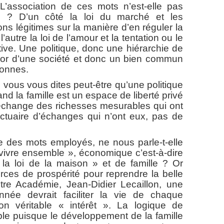
iation de ces mots n’est-elle pas
e ? D’un côté la loi du marché et les
ions légitimes sur la manière d’en réguler la
l’autre la loi de l’amour et la tentation ou le
sitive. Une politique, donc une hiérarchie de
ésor d’une société et donc un bien commun
sonnes.
us vous dites peut-être qu’une politique
d la famille est un espace de liberté privé
l’échange des richesses mesurables qui ont
anctuaire d’échanges qui n’ont eux, pas de
s mots employés, ne nous parle-t-elle
 vivre ensemble », économique c’est-à-dire
u la loi de la maison » et de famille ? Or
rces de prospérité pour reprendre la belle
tre Académie, Jean-Didier Lecaillon, une
nnée devrait faciliter la vie de chaque
on véritable « intérêt ». La logique de
able puisque le développement de la famille