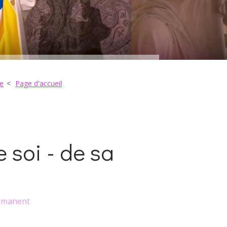
te
Page d'accueil
 soi - de sa
rmanent