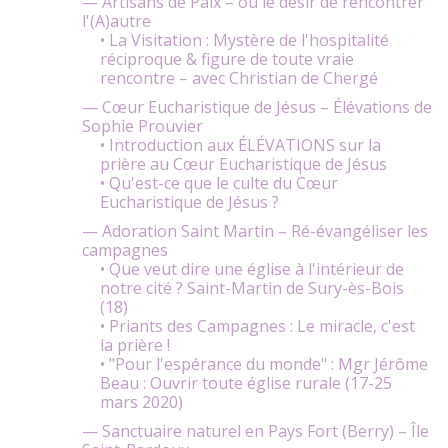
— Artisans de Paix – ou le désir de rencontrer
l'(A)autre
• La Visitation : Mystère de l'hospitalité
réciproque & figure de toute vraie
rencontre – avec Christian de Chergé
— Cœur Eucharistique de Jésus – Élévations de
Sophie Prouvier
• Introduction aux ÉLÉVATIONS sur la
prière au Cœur Eucharistique de Jésus
• Qu'est-ce que le culte du Cœur
Eucharistique de Jésus ?
— Adoration Saint Martin – Ré-évangéliser les
campagnes
• Que veut dire une église à l'intérieur de
notre cité ? Saint-Martin de Sury-ès-Bois
(18)
• Priants des Campagnes : Le miracle, c'est
la prière !
• "Pour l'espérance du monde" : Mgr Jérôme
Beau : Ouvrir toute église rurale (17-25
mars 2020)
— Sanctuaire naturel en Pays Fort (Berry) – Île