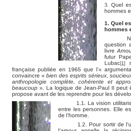
Quel es
hommes et 
1. Quel e
hommes et 
Nous po
question a
livre
Amour
futur Pap
Lubac
so
[1]
française publiée en 1965 que l’« argumentat
convaincre «
bien des esprits sérieux, soucieu
anthropologie complète, cohérente et appro
beaucoup
». La logique de Jean-Paul II peut
propose avant de les reprendre pour les dévelo
1.1. La vision utilitariste
entre les personnes. Elle 
de l’homme.
1.2. Pour sortir de l’utili
l’amour appelle la récip