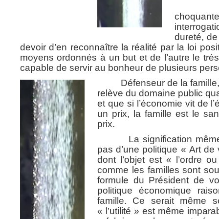
L’assoc
choquant
interrogat
dureté, de 
devoir d’en reconnaître la réalité par la loi po
moyens ordonnés à un but et de l’autre le tr
capable de servir au bonheur de plusieurs per
Défenseur de la famille, vo
relève du domaine public quan
et que si l’économie vit de 
un prix, la famille est le s
prix.
La signification même de
pas d’une politique « Art de
dont l’objet est « l’ordre o
comme les familles sont sou
formule du Président de vo
politique économique raiso
famille. Ce serait même s
« l’utilité » est même impar