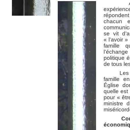
Au cœur
expérienc
répondent
chacun e
communicat
se vit d’
« l’avoir 
famille 
l’échange
politique
de tous le
Les missi
famille e
Église do
quelle est
pour « êtr
ministre 
miséricord
Co
économiqu