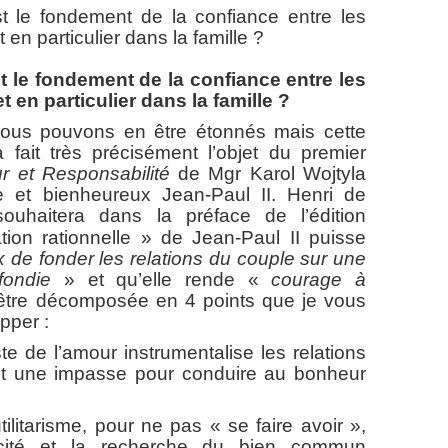
t le fondement de la confiance entre les
en particulier dans la famille ?
st le fondement de la confiance entre les
en particulier dans la famille ?
uvons en être étonnés mais cette
 fait très précisément l’objet du premier
 et Responsabilité
de Mgr Karol Wojtyla
e et bienheureux Jean-Paul II. Henri de
uhaitera dans la préface de l’édition
ion rationnelle » de Jean-Paul II puisse
x de fonder les relations du couple sur une
fondie
» et qu’elle rende «
courage à
 être décomposée en 4 points que je vous
pper :
 de l’amour instrumentalise les relations
est une impasse pour conduire au bonheur
tarisme, pour ne pas « se faire avoir »,
rocité et la recherche du bien commun