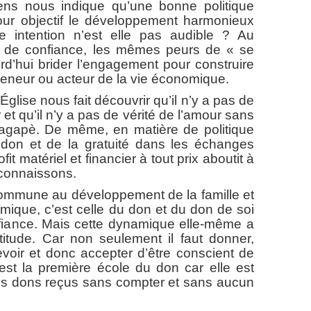
ous indique qu’une bonne politique
our objectif le développement harmonieux
te intention n’est elle pas audible ? Au
s de confiance, les mêmes peurs de « se
urd’hui brider l’engagement pour construire
preneur ou acteur de la vie économique.
ise nous fait découvrir qu’il n’y a pas de
 et qu’il n’y a pas de vérité de l’amour sans
l’agapè. De même, en matière de politique
 don et de la gratuité dans les échanges
it matériel et financier à tout prix aboutit à
connaissons.
une au développement de la famille et
omique, c’est celle du don et du don de soi
nfiance. Mais cette dynamique elle-même a
itude. Car non seulement il faut donner,
evoir et donc accepter d’être conscient de
 est la première école du don car elle est
 les dons reçus sans compter et sans aucun