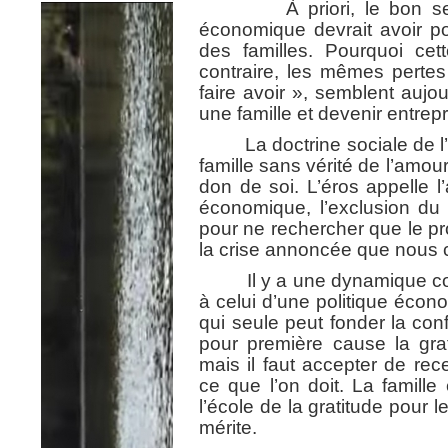
À priori, le bon sens n
économique devrait avoir p
des familles. Pourquoi cet
contraire, les mêmes perte
faire avoir », semblent aujo
une famille et devenir entre
La doctrine sociale de l’Égl
famille sans vérité de l’amour
don de soi. L’éros appelle 
économique, l’exclusion du
pour ne rechercher que le prof
la crise annoncée que nous 
Il y a une dynamique comm
à celui d’une politique écon
qui seule peut fonder la co
pour première cause la grat
mais il faut accepter de rec
ce que l’on doit. La famille
l’école de la gratitude pour
mérite.