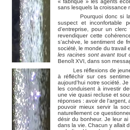
« fabrique » les agents éc
sans lesquels la croissance n
Pourquoi donc si la con
suspect et inconfortable 
d’entreprise, pour un clerc
revendiquer cette cohérence
s’achève, le sentiment de fru
société, le monde du travail
les racines sont avant tout 
Benoît XVI, dans son messa
Les réflexions de jeunes 
à réfléchir sur ces sentime
aujourd’hui notre société. Je
les conduisent à investir d
une vie quasi recluse et so
réponses : avoir de l’argent, 
pouvoir mieux servir la so
naturellement ce questionnem
désir du bonheur. Je leur a
dans la vie. Chacun y allait 