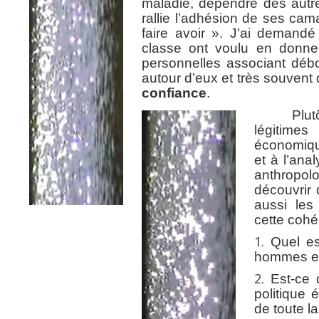
maladie, dépendre des autre
rallie l’adhésion de ses ca
faire avoir ». J’ai demand
classe ont voulu en donne
personnelles associant débo
autour d’eux et très souvent d
confiance
.
Plutôt do
légitimes
économique
et à l’an
anthropo
découvrir
aussi les
cette cohé
Quel es
hommes et 
Est-ce 
politique
de toute l