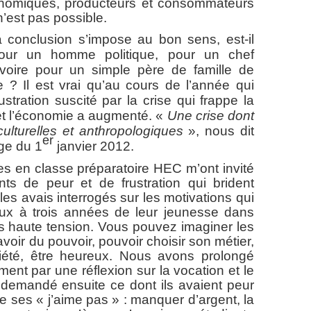
onomiques, producteurs et consommateurs
’est pas possible.
clusion s’impose au bon sens, est-il
pour un homme politique, pour un chef
 voire pour un simple père de famille de
 ? Il est vrai qu’au cours de l’année qui
stration suscité par la crise qui frappe la
 et l’économie a augmenté. «
Une crise dont
culturelles et anthropologiques
», nous dit
er
ge du 1
janvier 2012.
en classe préparatoire HEC m’ont invité
nts de peur et de frustration qui brident
 les avais interrogés sur les motivations qui
eux à trois années de leur jeunesse dans
us haute tension. Vous pouvez imaginer les
avoir du pouvoir, pouvoir choisir son métier,
ciété, être heureux. Nous avons prolongé
ent par une réflexion sur la vocation et le
i demandé ensuite ce dont ils avaient peur
de ses « j’aime pas » : manquer d’argent, la