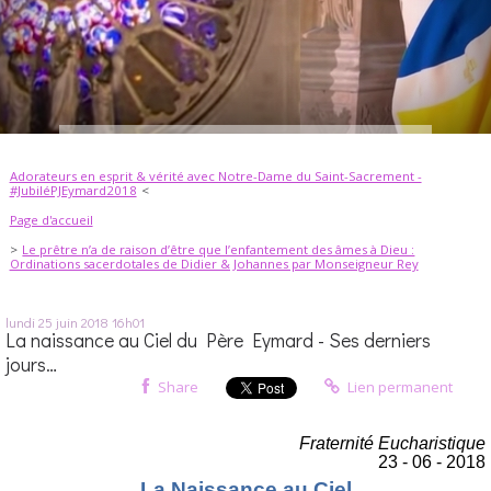
Adorateurs en esprit & vérité avec Notre-Dame du Saint-Sacrement -
#JubiléPJEymard2018
Page d'accueil
Le prêtre n’a de raison d’être que l’enfantement des âmes à Dieu :
Ordinations sacerdotales de Didier & Johannes par Monseigneur Rey
lundi 25
juin 2018
16h01
La naissance au Ciel du Père Eymard - Ses derniers
jours…
Share
Lien permanent
Fraternité Eucharistique
23 - 06 - 2018
La Naissance au Ciel