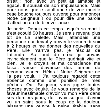
disait : non, avec un petit air aimable et
agacé. Il souriait de son impuissance. Mais
pour nous quelle souffrance de voir muette
cette bouche toujours ouverte pour annoncer
Notre Seigneur ! ou pour dire une parole
d’affection ou de bienveillance.
Je partis. Depuis ce temps jusqu’à sa mort il
s’est écoulé 50 heures. Je serais revenu plus
tôt de La Salette. Mais j’attendais une
personne qui devait y arriver le vendredi soir
à 2 heures et me donner des nouvelles du
Père. Elle n’arriva pas, je résolus de
l’attendre. Au fond du cœur je croyais
invinciblement que le Père guérirait vite et
bien. Je le croyais et ma conscience me
faisait verser d’avance des larmes de
reconnaissance. Hélas ! Notre Seigneur ne
l’a pas voulu ! J’ai toujours regardé cette
absence comme une punition de mes
péchés. Oui, Seigneur, vous jugez toutes
choses avec équité. Je vous remercie de la
faveur inestimable d’avoir vu mon Père dans
ses derniers jours, de l’avoir soigné, d’avoir
vu un saint sous le coup de la douleur,
laissant une œuvre à peine établie, sans