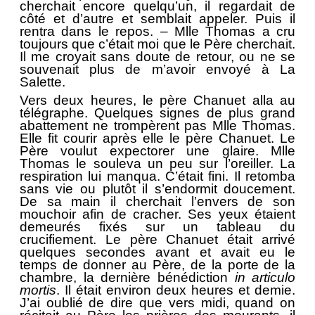
cherchait encore quelqu’un, il regardait de
côté et d’autre et semblait appeler. Puis il
rentra dans le repos. – Mlle Thomas a cru
toujours que c’était moi que le Père cherchait.
Il me croyait sans doute de retour, ou ne se
souvenait plus de m’avoir envoyé à La
Salette.
Vers deux heures, le père Chanuet alla au
télégraphe. Quelques signes de plus grand
abattement ne trompèrent pas Mlle Thomas.
Elle fit courir après elle le père Chanuet. Le
Père voulut expectorer une glaire. Mlle
Thomas le souleva un peu sur l’oreiller. La
respiration lui manqua. C’était fini. Il retomba
sans vie ou plutôt il s’endormit doucement.
De sa main il cherchait l’envers de son
mouchoir afin de cracher. Ses yeux étaient
demeurés fixés sur un tableau du
crucifiement. Le père Chanuet était arrivé
quelques secondes avant et avait eu le
temps de donner au Père, de la porte de la
chambre, la dernière bénédiction
in articulo
mortis
. Il était environ deux heures et demie.
J’ai oublié de dire que vers midi, quand on