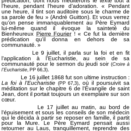
prédication, dont nous méditerons le texte tout à
l’heure, pendant l’heure d’adoration. « Pendant
une heure, il tint son auditoire sous le charme de
sa parole de feu »
(André Guitton)
. Et vous verrez
qu’on pense immanquablement au Père Eymard
lui-même quand il évoque la sainteté du
Bienheureux
Pierre Fourier
! « Ce fut la dernière
prédication qu’il donna en dehors de sa
communauté. »
Le 9 juillet, il parla sur la foi et en fit
l’application à l’Eucharistie, au sein de sa
communauté pour le sermon du jeudi soir
(
Croire à
.
l’Eucharistie
, PP 66,3)
Le 16 juillet 1868 fut son ultime instruction :
La foi à l’Eucharistie
, où il poursuivit sa
(PP 67,3)
méditation sur le chapitre 6 de l’Évangile de saint
Jean, dont il portait toujours un exemplaire sur son
cœur.
Le 17 juillet au matin, au bord de
l’épuisement et sous les conseils de son médecin
qui le décida à partir se reposer en famille, il partit
pour la Mure. Le Père Eymard pensait aussi
retourner au Laus, tranquillement, reprendre des