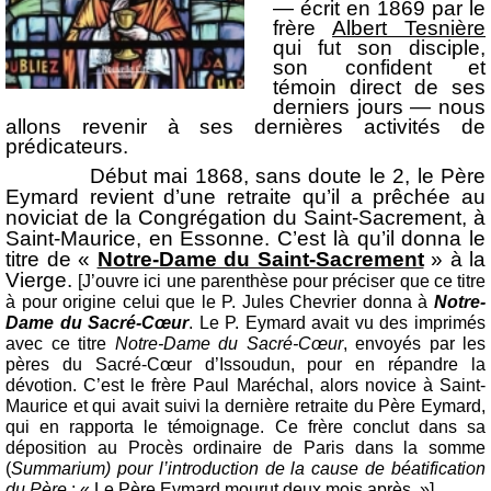
— écrit en 1869 par le
frère
Albert Tesnière
qui fut son disciple,
son confident et
témoin direct de ses
derniers jours — nous
allons revenir à ses dernières activités de
prédicateurs.
Début mai 1868, sans doute le 2, le Père
Eymard revient d’une retraite qu’il a prêchée au
noviciat de la Congrégation du Saint-Sacrement, à
Saint-Maurice, en Essonne. C’est là qu’il donna le
titre de «
Notre-Dame du Saint-Sacrement
» à la
Vierge.
[J’ouvre ici une parenthèse pour préciser que ce titre
à pour origine celui que le P. Jules Chevrier donna à
Notre-
Dame du Sacré-Cœur
. Le P. Eymard avait vu des imprimés
avec ce titre
Notre-Dame du Sacré-Cœur
, envoyés par les
pères du Sacré-Cœur d’Issoudun, pour en répandre la
dévotion. C’est le frère Paul Maréchal, alors novice à Saint-
Maurice et qui avait suivi la dernière retraite du Père Eymard,
qui en rapporta le témoignage. Ce frère conclut dans sa
déposition au Procès ordinaire de Paris dans la somme
(
Summarium) pour l’introduction de la cause de béatification
du Père
: « Le Père Eymard mourut deux mois après. »]