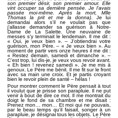
son premier désir, son premier amour. Elle
vint occuper sa dernière pensée. Je l’avais
passée moi-même. Après la mort, Mlle
Thomas la prit et me la donna)
. Je lui
demandai alors s’il ne voulait pas que
j’allasse demander sa guérison à Notre-
Dame de La Salette. Une neuvaine de
messes s’y terminait le lendemain. Il me dit :
« Oui, je veux bien ». – J’obtiendrai votre
guérison, mon Père. – « Je veux bien ». Au
moment de partir vers onze heures il me dit :
« Restez demain, samedi et dimanche ». –
C’est trop, lui dis-je, je veux vous revoir avant.
« Eh bien ! revenez samedi ». Je me mis à
genoux. Le Père me bénit. Il me fit sur le front
avec sa main une croix. Et je partis croyant
bien le revoir plein de santé – hélas !
Pour montrer comment le Père pensait à tout
il voulut que je prisse son parapluie. Il ne put
venir à bout de dire ce mot. Il me montrait du
doigt le fond de sa chambre et me disait :
Prenez mon… mon… Et moi qui ne pouvais,
par le beau temps qu’il faisait, songer à un
parapluie, je désignai tous les objets. Le Père