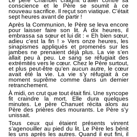
Le père Chanuet craignit d’aller contre sa
conscience et le Père se soumit à ce
nouveau sacrifice. Il reçut son viatique. C’était
sept heures avant de partir !
Après la Communion, le Père se leva encore
pour laisser faire son lit. À dix heures, il
embrassa sa sœur et lui dit : « Eh bien sœur,
adieu c’est la fin ! » Vers onze heures, les
sinapismes appliqués et promenés sur les
jambes ne prenaient déjà plus. La vie s’en
allait peu à peu. Le sang se réfugiait des
extrémités vers le cœur. Chez le Père surtout,
et plus peut-être qu’en aucun autre, le cœur
avait été la vie. La vie s’y réfugiait à ce
moment suprême comme dans un dernier
retranchement.
À midi, on crut que tout était fini. Une syncope
fit craindre la mort. Elle dura quelques
minutes. Le père Chanuet récita alors au
Père des prières des mourants. Le Père s’y
unissait.
Tous ceux qui étaient présents vinrent
s’agenouiller au pied du lit. Le Père les bénit
les uns après les autres. Quand il eut fini, il