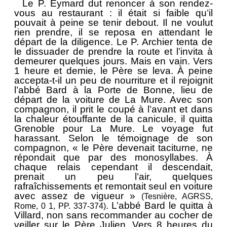
Le P. Eymard dut renoncer à son rendez-
vous au restaurant : il était si faible qu’il
pouvait à peine se tenir debout. Il ne voulut
rien prendre, il se reposa en attendant le
départ de la diligence. Le P. Archier tenta de
le dissuader de prendre la route et l’invita à
demeurer quelques jours. Mais en vain. Vers
1 heure et demie, le Père se leva. À peine
accepta-t-il un peu de nourriture et il rejoignit
l’abbé Bard à la Porte de Bonne, lieu de
départ de la voiture de La Mure. Avec son
compagnon, il prit le coupé à l’avant et dans
la chaleur étouffante de la canicule, il quitta
Grenoble pour La Mure. Le voyage fut
harassant. Selon le témoignage de son
compagnon, « le Père devenait taciturne, ne
répondait que par des monosyllabes. À
chaque relais cependant il descendait,
prenait un peu l’air, quelques
rafraîchissements et remontait seul en voiture
avec assez de vigueur »
(Tesnière, AGRSS,
.
L’abbé Bard le quitta à
Rome, 0 1, PP. 337-374)
Villard, non sans recommander au cocher de
veiller sur le Père Julien. Vers 8 heures du