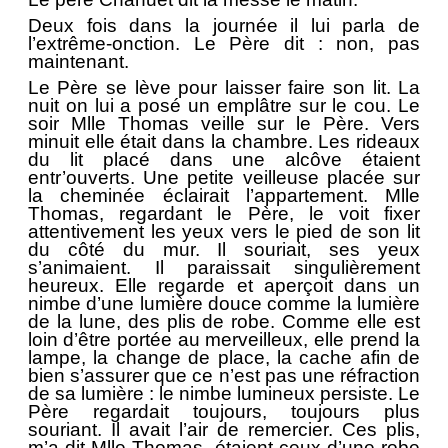
Deux fois dans la journée il lui parla de
l’extrême-onction. Le Père dit : non, pas
maintenant.
Le Père se lève pour laisser faire son lit. La
nuit on lui a posé un emplâtre sur le cou. Le
soir Mlle Thomas veille sur le Père. Vers
minuit elle était dans la chambre. Les rideaux
du lit placé dans une alcôve étaient
entr’ouverts. Une petite veilleuse placée sur
la cheminée éclairait l’appartement. Mlle
Thomas, regardant le Père, le voit fixer
attentivement les yeux vers le pied de son lit
du côté du mur. Il souriait, ses yeux
s’animaient. Il paraissait singulièrement
heureux. Elle regarde et aperçoit dans un
nimbe d’une lumière douce comme la lumière
de la lune, des plis de robe. Comme elle est
loin d’être portée au merveilleux, elle prend la
lampe, la change de place, la cache afin de
bien s’assurer que ce n’est pas une réfraction
de sa lumière : le nimbe lumineux persiste. Le
Père regardait toujours, toujours plus
souriant. Il avait l’air de remercier. Ces plis,
m’a dit Mlle Thomas, étaient ceux d’une robe