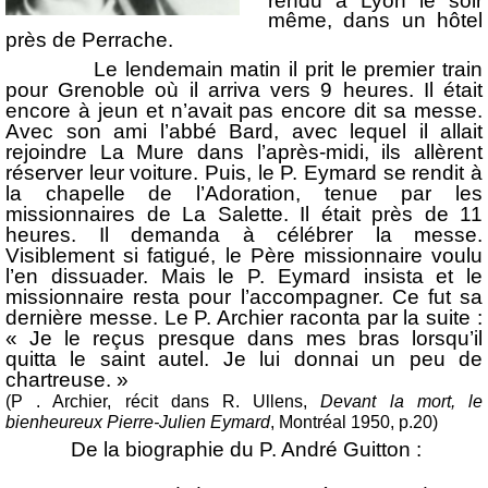
rendu à Lyon le soir
même, dans un hôtel
près de Perrache.
Le lendemain matin il prit le premier train
pour Grenoble où il arriva vers 9 heures. Il était
encore à jeun et n’avait pas encore dit sa messe.
Avec son ami l’abbé Bard, avec lequel il allait
rejoindre La Mure dans l’après-midi, ils allèrent
réserver leur voiture. Puis, le P. Eymard se rendit à
la chapelle de l’Adoration, tenue par les
missionnaires de La Salette. Il était près de 11
heures. Il demanda à célébrer la messe.
Visiblement si fatigué, le Père missionnaire voulu
l’en dissuader. Mais le P. Eymard insista et le
missionnaire resta pour l’accompagner. Ce fut sa
dernière messe. Le P. Archier raconta par la suite :
« Je le reçus presque dans mes bras lorsqu’il
quitta le saint autel. Je lui donnai un peu de
chartreuse. »
(P . Archier, récit dans R. Ullens,
Devant la mort, le
bienheureux Pierre-Julien Eymard
, Montréal 1950, p.20)
De la biographie du P. André Guitton :