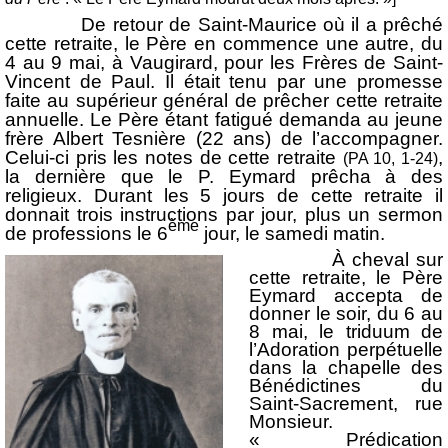
De retour de Saint-Maurice où il a prêché
cette retraite, le Père en commence une autre, du
4 au 9 mai, à Vaugirard, pour les Frères de Saint-
Vincent de Paul. Il était tenu par une promesse
faite au supérieur général de prêcher cette retraite
annuelle. Le Père étant fatigué demanda au jeune
frère Albert Tesnière (22 ans) de l’accompagner.
Celui-ci pris les notes de cette retraite
,
(PA 10, 1-24)
la dernière que le P. Eymard prêcha à des
religieux. Durant les 5 jours de cette retraite il
donnait trois instructions par jour, plus un sermon
ème
de professions le 6
jour, le samedi matin.
À cheval sur
cette retraite, le Père
Eymard accepta de
donner le soir, du 6 au
8 mai, le triduum de
l’Adoration perpétuelle
dans la chapelle des
Bénédictines du
Saint-Sacrement, rue
Monsieur.
« Prédication