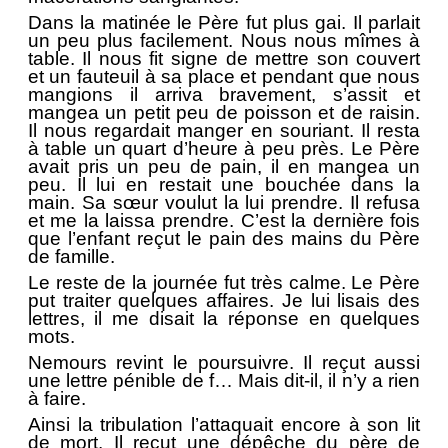
Dans la matinée le Père fut plus gai. Il parlait
un peu plus facilement. Nous nous mîmes à
table. Il nous fit signe de mettre son couvert
et un fauteuil à sa place et pendant que nous
mangions il arriva bravement, s’assit et
mangea un petit peu de poisson et de raisin.
Il nous regardait manger en souriant. Il resta
à table un quart d’heure à peu près. Le Père
avait pris un peu de pain, il en mangea un
peu. Il lui en restait une bouchée dans la
main. Sa sœur voulut la lui prendre. Il refusa
et me la laissa prendre. C’est la dernière fois
que l’enfant reçut le pain des mains du Père
de famille.
Le reste de la journée fut très calme. Le Père
put traiter quelques affaires. Je lui lisais des
lettres, il me disait la réponse en quelques
mots.
Nemours revint le poursuivre. Il reçut aussi
une lettre pénible de f… Mais dit-il, il n’y a rien
à faire.
Ainsi la tribulation l’attaquait encore à son lit
de mort. Il reçut une dépêche du père de