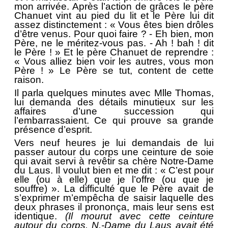
mon arrivée. Après l’action de grâces le père
Chanuet vint au pied du lit et le Père lui dit
assez distinctement : « Vous êtes bien drôles
d’être venus. Pour quoi faire ? - Eh bien, mon
Père, ne le méritez-vous pas. - Ah ! bah ! dit
le Père ! » Et le père Chanuet de reprendre :
« Vous alliez bien voir les autres, vous mon
Père ! » Le Père se tut, content de cette
raison.
Il parla quelques minutes avec Mlle Thomas,
lui demanda des détails minutieux sur les
affaires d’une succession qui
l’embarrassaient. Ce qui prouve sa grande
présence d’esprit.
Vers neuf heures je lui demandais de lui
passer autour du corps une ceinture de soie
qui avait servi à revêtir sa chère Notre-Dame
du Laus. Il voulut bien et me dit : « C’est pour
elle (ou à elle) que je l’offre (ou que je
souffre) ». La difficulté que le Père avait de
s’exprimer m’empêcha de saisir laquelle des
deux phrases il prononça, mais leur sens est
identique.
(Il mourut avec cette ceinture
autour du corps. N.-Dame du Laus avait été