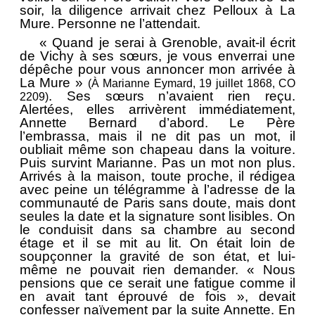
soir, la diligence arrivait chez Pelloux à La
Mure. Personne ne l’attendait.
« Quand je serai à Grenoble, avait-il écrit
de Vichy à ses sœurs, je vous enverrai une
dépêche pour vous annoncer mon arrivée à
La Mure »
(À Marianne Eymard, 19 juillet 1868, CO
.
Ses sœurs n’avaient rien reçu.
2209)
Alertées, elles arrivèrent immédiatement,
Annette Bernard d’abord. Le Père
l’embrassa, mais il ne dit pas un mot, il
oubliait même son chapeau dans la voiture.
Puis survint Marianne. Pas un mot non plus.
Arrivés à la maison, toute proche, il rédigea
avec peine un télégramme à l’adresse de la
communauté de Paris sans doute, mais dont
seules la date et la signature sont lisibles. On
le conduisit dans sa chambre au second
étage et il se mit au lit. On était loin de
soupçonner la gravité de son état, et lui-
même ne pouvait rien demander. « Nous
pensions que ce serait une fatigue comme il
en avait tant éprouvé de fois », devait
confesser naïvement par la suite Annette. En