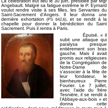
La célébration eut lieu le 30 juin, présidée par Mgr
Angebault. Malgré sa fatigue extrême le P. Eymard
voulut rendre visite à ses filles, les Servantes du
Saint-Sacrement d’Angers. Il leur donna une
dernière exhortation
, et se rendit à la
(PS 642,6)
chapelle pour donner la bénédiction du Saint
Sacrement. Puis il rentra à Paris.
Épuisé, « il
subit une attaque qui
paralysa presque
entièrement son bras
gauche. Mais il avait
promis aux religieuses
de la Congrégation de
Notre-Dame de
s’associer à la fête de
leur fondateur, le
bienheureux Pierre
Fourier. Le 7 juillet,
avec l’aide du frère
Tesnière, il se rendit à
l’Abbaye-aux-bois » et
donna cette