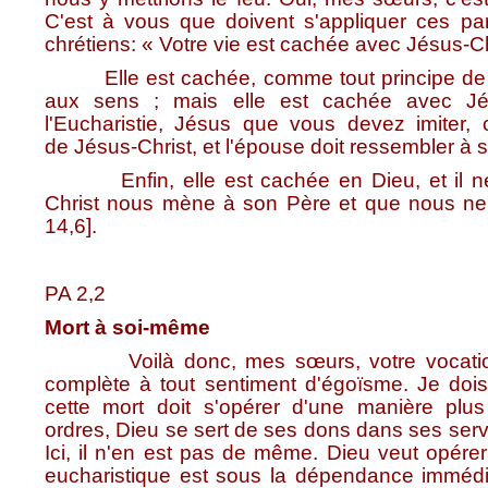
C'est à vous que doivent s'appliquer ces par
chrétiens: « Votre vie est cachée avec Jésus-Chr
Elle est cachée, comme tout principe de vrai
aux sens ; mais elle est cachée avec Jés
l'Eucharistie, Jésus que vous devez imiter
de Jésus-Christ, et l'épouse doit ressembler à 
Enfin, elle est cachée en Dieu, et il ne 
Christ nous mène à son Père et que nous ne p
14,6].
PA 2,2
Mort à soi-même
Voilà donc, mes sœurs, votre vocation : 
complète à tout sentiment d'égoïsme. Je dois 
cette mort doit s'opérer d'une manière plus
ordres, Dieu se sert de ses dons dans ses serv
Ici, il n'en est pas de même. Dieu veut opérer
eucharistique est sous la dépendance immédia