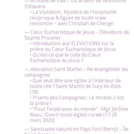
— Artisans de Paix – ou le désir de rencontrer
l'(A)autre
• La Visitation : Mystère de l'hospitalité
réciproque & figure de toute vraie
rencontre – avec Christian de Chergé
— Cœur Eucharistique de Jésus – Élévations de
Sophie Prouvier
• Introduction aux ÉLÉVATIONS sur la
prière au Cœur Eucharistique de Jésus
• Qu'est-ce que le culte du Cœur
Eucharistique de Jésus ?
— Adoration Saint Martin – Ré-évangéliser les
campagnes
• Que veut dire une église à l'intérieur de
notre cité ? Saint-Martin de Sury-ès-Bois
(18)
• Priants des Campagnes : Le miracle, c'est
la prière !
• "Pour l'espérance du monde" : Mgr Jérôme
Beau : Ouvrir toute église rurale (17-25
mars 2020)
— Sanctuaire naturel en Pays Fort (Berry) – Île