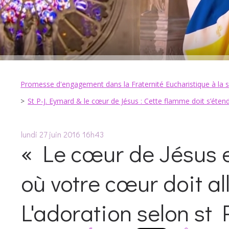
Promesse d'engagement dans la Fraternité Eucharistique à la su
St P-J. Eymard & le cœur de Jésus : Cette flamme doit s’étend
lundi 27
juin 2016
16h43
« Le cœur de Jésus e
où votre cœur doit al
L'adoration selon st