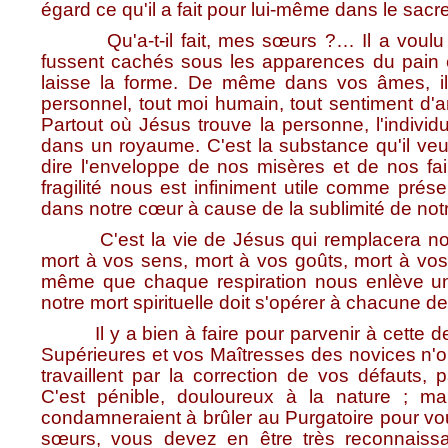
égard ce qu'il a fait pour lui-même dans le sa
Qu'a-t-il fait, mes sœurs ?… Il a voulu q
fussent cachés sous les apparences du pain et 
laisse la forme. De même dans vos âmes, il v
personnel, tout moi humain, tout sentiment d'
Partout où Jésus trouve la personne, l'individu
dans un royaume. C'est la substance qu'il veut 
dire l'enveloppe de nos misères et de nos fa
fragilité nous est infiniment utile comme préser
dans notre cœur à cause de la sublimité de not
C'est la vie de Jésus qui remplacera notre vi
mort à vos sens, mort à vos goûts, mort à vos
même que chaque respiration nous enlève une
notre mort spirituelle doit s'opérer à chacune 
Il y a bien à faire pour parvenir à cette des
Supérieures et vos Maîtresses des novices n'ont
travaillent par la correction de vos défauts, 
C'est pénible, douloureux à la nature ; mai
condamneraient à brûler au Purgatoire pour vou
sœurs, vous devez en être très reconnaissan