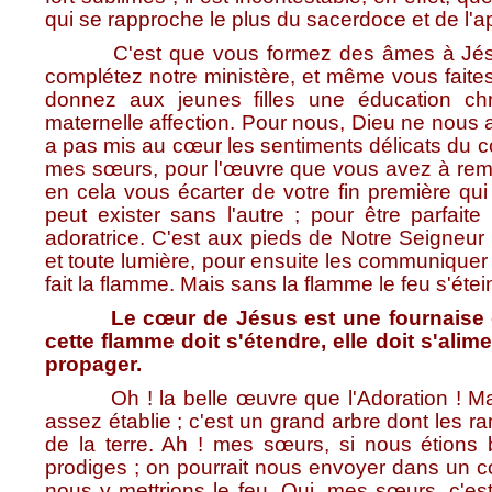
qui se rapproche le plus du sacerdoce et de l'
C'est que vous formez des âmes à Jésus-Ch
complétez notre ministère, et même vous faite
donnez aux jeunes filles une éducation chr
maternelle affection. Pour nous, Dieu ne nous
a pas mis au cœur les sentiments délicats du 
mes sœurs, pour l'œuvre que vous avez à remp
en cela vous écarter de votre fin première qui
peut exister sans l'autre ; pour être parfaite i
adoratrice. C'est aux pieds de Notre Seigneur
et toute lumière, pour ensuite les communiquer
fait la flamme. Mais sans la flamme le feu s'étein
Le cœur de Jésus est une fournaise o
cette flamme doit s'étendre, elle doit s'alim
propager.
Oh ! la belle œuvre que l'Adoration ! Mais
assez établie ; c'est un grand arbre dont les 
de la terre. Ah ! mes sœurs, si nous étions 
prodiges ; on pourrait nous envoyer dans un co
nous y mettrions le feu. Oui, mes sœurs, c'est