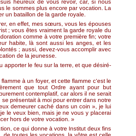
 suis heureux de vous revoir, car, si nous
us le sommes plus encore par vocation. La
r un bataillon de la garde royale.
, en effet, mes sœurs, vous les épouses
ist ; vous êtes vraiment la garde royale du
adoration comme à votre première fin; votre
ur habite, là sont aussi les anges, et les
olontés ; aussi, devez-vous accomplir avec
ucation de la jeunesse.
porter le feu sur la terre, et que désiré-
flamme à un foyer, et cette flamme c'est le
cèrement que tout Ordre ayant pour but
urement contemplatif, car alors il ne serait
 se présentait à moi pour entrer dans notre
 veux demeurer caché dans un coin », je lui
 je le veux bien, mais je ne vous y placerai
er hors de votre vocation. »
on, ce qui donne à votre Institut deux fins
e, de toutes les vocations, la vôtre est celle