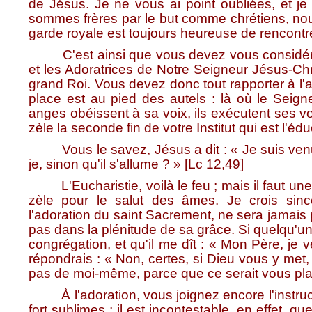
de Jésus. Je ne vous ai point oubliées, et je
sommes frères par le but comme chrétiens, no
garde royale est toujours heureuse de rencontre
C'est ainsi que vous devez vous considérer
et les Adoratrices de Notre Seigneur Jésus-Chr
grand Roi. Vous devez donc tout rapporter à l'
place est au pied des autels : là où le Seigne
anges obéissent à sa voix, ils exécutent ses v
zèle la seconde fin de votre Institut qui est l'éd
Vous le savez, Jésus a dit : « Je suis venu ap
je, sinon qu'il s'allume ? » [Lc 12,49]
L'Eucharistie, voilà le feu ; mais il faut une 
zèle pour le salut des âmes. Je crois sin
l'adoration du saint Sacrement, ne sera jamais p
pas dans la plénitude de sa grâce. Si quelqu'un
congrégation, et qu'il me dît : « Mon Père, je
répondrais : « Non, certes, si Dieu vous y met,
pas de moi-même, parce que ce serait vous plac
À l'adoration, vous joignez encore l'instructi
fort sublimes ; il est incontestable, en effet, qu