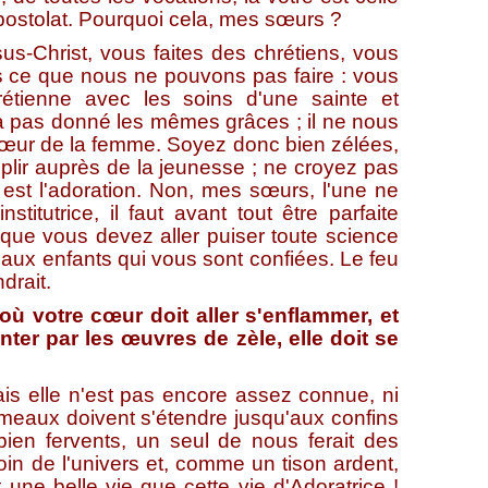
apostolat. Pourquoi cela, mes sœurs ?
rist, vous faites des chrétiens, vous
s ce que nous ne pouvons pas faire : vous
étienne avec les soins d'une sainte et
 a pas donné les mêmes grâces ; il ne nous
cœur de la femme. Soyez donc bien zélées,
lir auprès de la jeunesse ; ne croyez pas
 est l'adoration. Non, mes sœurs, l'une ne
nstitutrice, il faut avant tout être parfaite
 que vous devez aller puiser toute science
 aux enfants qui vous sont confiées. Le feu
drait.
ù votre cœur doit aller s'enflammer, et
enter par les œuvres de zèle, elle doit se
 elle n'est pas encore assez connue, ni
rameaux doivent s'étendre jusqu'aux confins
bien fervents, un seul de nous ferait des
in de l'univers et, comme un tison ardent,
 une belle vie que cette vie d'Adoratrice !