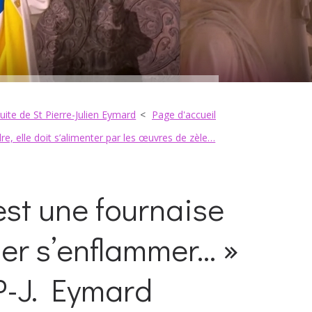
ite de St Pierre-Julien Eymard
Page d'accueil
re, elle doit s’alimenter par les œuvres de zèle…
st une fournaise
ler s’enflammer… »
 P-J. Eymard