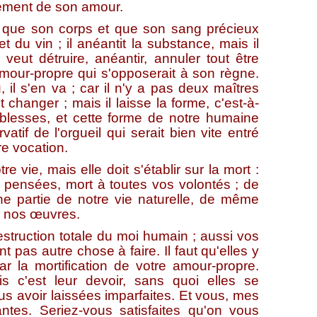
crement de son amour.
ue son corps et que son sang précieux
du vin ; il anéantit la substance, mais il
eut détruire, anéantir, annuler tout être
amour-propre qui s'opposerait à son règne.
, il s'en va ; car il n'y a pas deux maîtres
changer ; mais il laisse la forme, c'est-à-
iblesses, et cette forme de notre humaine
vatif de l'orgueil qui serait bien vite entré
re vocation.
e, mais elle doit s'établir sur la mort :
 pensées, mort à toutes vos volontés ; de
 partie de notre vie naturelle, de même
de nos œuvres.
truction totale du moi humain ; aussi vos
 pas autre chose à faire. Il faut qu'elles y
par la mortification de votre amour-propre.
s c'est leur devoir, sans quoi elles se
s avoir laissées imparfaites. Et vous, mes
tes. Seriez-vous satisfaites qu'on vous