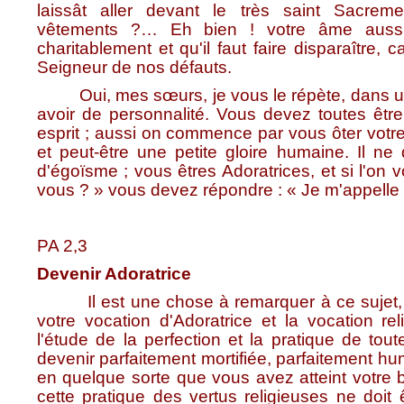
laissât aller devant le très saint Sacre
vêtements ?… Eh bien ! votre âme auss
charitablement et qu'il faut faire disparaître,
Seigneur de nos défauts.
Oui, mes sœurs, je vous le répète, dans une 
avoir de personnalité. Vous devez toutes ê
esprit ; aussi on commence par vous ôter votr
et peut-être une petite gloire humaine. Il ne 
d'égoïsme ; vous êtres Adoratrices, et si l'
vous ? » vous devez répondre : « Je m'appelle 
PA 2,3
Devenir Adoratrice
Il est une chose à remarquer à ce sujet, c'e
votre vocation d'Adoratrice et la vocation re
l'étude de la perfection et la pratique de tou
devenir parfaitement mortifiée, parfaitement hu
en quelque sorte que vous avez atteint votre bu
cette pratique des vertus religieuses ne doi