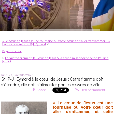
« Le cœur de Jésus est une fournaise où votre cœur doit aller s’enflammer… »
L'adoration selon st P-J. Eymard
Page d'accueil
Le saint Sacrement, le Cœur de Jésus & la divine miséricorde selon Pauline
Jaricot
lundi 27
juin 2016
21h25
St P-J. Eymard & le cœur de Jésus : Cette flamme doit
s’étendre, elle doit s’alimenter par les œuvres de zèle…
Share
Lien permanent
«
Le cœur de Jésus est une
fournaise où votre cœur doit
aller s’enflammer, et cette