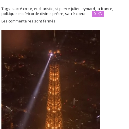
Tags :
sacré cœur
,
eucharistie
,
st pierre-julien eymard
,
la france
,
politique
,
miséricorde divine
,
prêtre
,
sacré coeur
0
Les commentaires sont fermés.