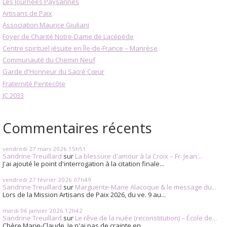
Les Journées Paysannes
Artisans de Paix
Association Maurice Giuliani
Foyer de Charité Notre-Dame de Lacépède
Centre spirituel jésuite en Île-de-France – Manrèse
Communauté du Chemin Neuf
Garde d'Honneur du Sacré Cœur
Fraternité Pentecôte
JC 2033
Commentaires récents
vendredi 27
mars 2026
15h51
Sandrine Treuillard
sur
La blessure d'amour à la Croix – Fr. Jean...
J'ai ajouté le point d'interrogation à la citation finale...
vendredi 27
février 2026
07h49
Sandrine Treuillard
sur
Marguerite-Marie Alacoque & le message du...
Lors de la Mission Artisans de Paix 2026, du ve. 9 au...
mardi 06
janvier 2026
12h42
Sandrine Treuillard
sur
Le rêve de la nuée (reconstitution) – École de...
Chère Marie-Claude, Je n'ai pas de crainte en...