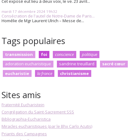
Cet exposé eut lieu à deux voix, le ve. 23 avril...
mardi 17
décembre 2024
19h32
Consécration de l'autel de Notre-Dame de Paris...
Homélie de Mgr Laurent Ulrich – Messe de...
Tags populaires
transmission
foi
conscience
politique
adoration eucharistique
sandrine treuillard
sacré cœur
eucharistie
la france
christianisme
Sites amis
Fraternité Eucharistein
Congrégation du Saint-Sacrement SSS
Bibliographia-Eucharistica
Miracles eucharistiques (par le Bhx Carlo Acutis)
Priants des Campagnes