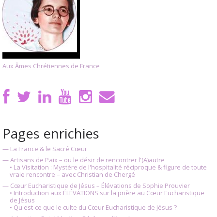
Aux Âmes Chrétiennes de France
Pages enrichies
— La France & le Sacré Cœur
— Artisans de Paix – ou le désir de rencontrer l'(A)autre
• La Visitation : Mystère de l'hospitalité réciproque & figure de toute
vraie rencontre – avec Christian de Chergé
— Cœur Eucharistique de Jésus – Élévations de Sophie Prouvier
• Introduction aux ÉLÉVATIONS sur la prière au Cœur Eucharistique
de Jésus
• Qu'est-ce que le culte du Cœur Eucharistique de Jésus ?