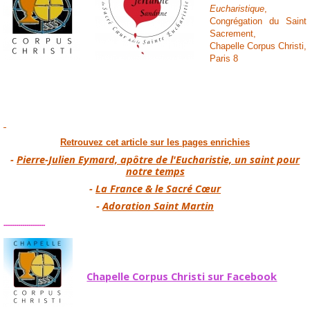
Eucharistique
,
Congrégation du Saint
Sacrement,
Chapelle Corpus Christi,
Paris 8
Retrouvez cet article sur les pages enrichies
-
Pierre-Julien Eymard, apôtre de l'Eucharistie, un saint pour
notre temps
-
La France & le Sacré Cœur
-
Adoration Saint Martin
--------------------
Chapelle Corpus Christi sur Facebook