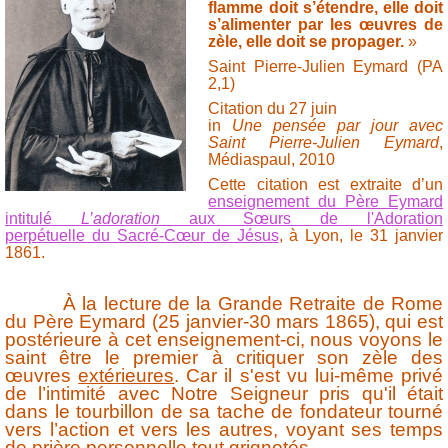
flamme doit s’étendre, elle doit
s’alimenter par les œuvres de
zèle, elle doit se propager.
»
Saint Pierre-Julien Eymard (PA
2,1)
Citation du 27 juin
in
Une pensée par jour avec
Saint Pierre-Julien Eymard
,
Médiaspaul, 2010
Cette citation est extraite d’un
enseignement du Père Eymard
intitulé
L’adoration
aux Sœurs de l'Adoration
perpétuelle du Sacré-Cœur de Jésus
, à Lyon, le 31 janvier
1861.
À la lecture de la Grande Retraite de Rome
du Père Eymard (25 janvier-30 mars 1865), qui est
postérieure à cet enseignement-ci, nous voyons le
saint être le premier à critiquer son zèle des
œuvres
extérieures
. Car il s'est vu lui-même privé
de l’intimité avec Notre Seigneur pris qu'il était
dans le tourbillon de sa tache de fondateur tourné
vers l’action et vers les autres, voyant ses temps
de prière personnelle tout grignotés.