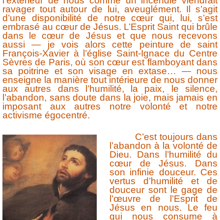
l’extérieur de nous comme un incendie viendrait
ravager tout autour de lui, aveuglément. Il s’agit
d’une disponibilité de notre cœur qui, lui, s’est
embrasé au cœur de Jésus. L’Esprit Saint qui brûle
dans le cœur de Jésus et que nous recevons
aussi — je vois alors cette peinture de saint
François-Xavier à l’église Saint-Ignace du Centre
Sèvres de Paris, où son cœur est flamboyant dans
sa poitrine et son visage en extase…­ — nous
enseigne la manière tout intérieure de nous donner
aux autres dans l’humilité, la paix, le silence,
l’abandon, sans doute dans la joie, mais jamais en
imposant aux autres notre volonté et notre
activisme égocentré.
C’est toujours dans
l’abandon à la volonté de
Dieu. Dans l’humilité du
cœur de Jésus. Dans
son infinie douceur. Ces
vertus d’humilité et de
douceur sont le gage de
l’œuvre de l’Esprit de
Jésus en nous. Le feu
qui nous consume à