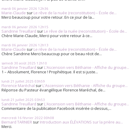
mardi 06
janvier 2026
12h36
Marie-Claude
sur
Le rêve de la nuée (reconstitution) – École de...
Merci beaucoup pour votre retour. En ce jour de la...
mardi 06
janvier 2026
12h15
Sandrine Treuillard
sur
Le rêve de la nuée (reconstitution) – École de...
Chère Marie-Claude, Merci pour votre retour à ce...
mardi 06
janvier 2026
12h13
Marie-Claude
sur
Le rêve de la nuée (reconstitution) – École de...
Chère Sandrine Merci beaucoup pour ce beau récit de...
samedi 30
août 2025
12h10
Sandrine Treuillard
sur
L'Ascension vers Béthanie - Affiche du groupe...
1 – Absolument, Florence ! Prophétique. Il est si juste...
lundi 21
juillet 2025
03h59
Florence Maréchal
sur
L'Ascension vers Béthanie - Affiche du groupe...
Réponse du Pasteur évangélique Florence Maréchal, de...
lundi 21
juillet 2025
03h53
Sandrine Treuillard
sur
L'Ascension vers Béthanie - Affiche du groupe...
Commentaire de la publication Facebook insérée ci-dessus,...
mercredi 16
février 2022
00h08
Bernard TARNIER
sur
Introduction aux ÉLÉVATIONS sur la prière au...
Merci.