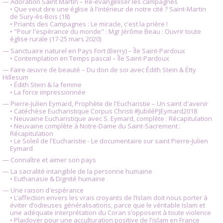
— Adoration Saint Martin – Ré-évangéliser les campagnes
• Que veut dire une église à l'intérieur de notre cité ? Saint-Martin
de Sury-ès-Bois (18)
• Priants des Campagnes : Le miracle, c'est la prière !
• "Pour l'espérance du monde" : Mgr Jérôme Beau : Ouvrir toute
église rurale (17-25 mars 2020)
— Sanctuaire naturel en Pays Fort (Berry) – Île Saint-Pardoux
• Contemplation en Temps pascal – Île Saint-Pardoux
— Faire œuvre de beauté – Du don de soi avec Édith Stein & Étty
Hillesum
• Édith Stein & la femme
• La force impressionnée
— Pierre-Julien Eymard, Prophète de l'Eucharistie – Un saint d'avenir
• Catéchèse Eucharistique Corpus Christi #JubiléPJEymard2018
• Neuvaine Eucharistique avec S. Eymard, complète : Récapitulation
• Neuvaine complète à Notre-Dame du Saint-Sacrement :
Récapitulation
• Le Soleil de l'Eucharistie - Le documentaire sur saint Pierre-Julien
Eymard
— Connaître et aimer son pays
— La sacralité intangible de la personne humaine
• Euthanasie & Dignité humaine
— Une raison d'espérance
• L’affection envers les vrais croyants de l’Islam doit nous porter à
éviter d’odieuses généralisations, parce que le véritable Islam et
une adéquate interprétation du Coran s’opposent à toute violence
• Plaidoyer pour une acculturation positive de l'islam en France