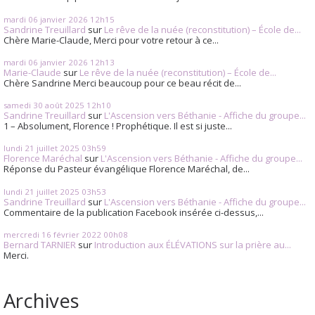
mardi 06
janvier 2026
12h15
Sandrine Treuillard
sur
Le rêve de la nuée (reconstitution) – École de...
Chère Marie-Claude, Merci pour votre retour à ce...
mardi 06
janvier 2026
12h13
Marie-Claude
sur
Le rêve de la nuée (reconstitution) – École de...
Chère Sandrine Merci beaucoup pour ce beau récit de...
samedi 30
août 2025
12h10
Sandrine Treuillard
sur
L'Ascension vers Béthanie - Affiche du groupe...
1 – Absolument, Florence ! Prophétique. Il est si juste...
lundi 21
juillet 2025
03h59
Florence Maréchal
sur
L'Ascension vers Béthanie - Affiche du groupe...
Réponse du Pasteur évangélique Florence Maréchal, de...
lundi 21
juillet 2025
03h53
Sandrine Treuillard
sur
L'Ascension vers Béthanie - Affiche du groupe...
Commentaire de la publication Facebook insérée ci-dessus,...
mercredi 16
février 2022
00h08
Bernard TARNIER
sur
Introduction aux ÉLÉVATIONS sur la prière au...
Merci.
Archives