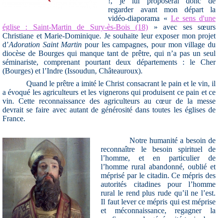
!, je lui proposerai donc de
regarder avant mon départ la
vidéo-diaporama «
Le sens d'une
église : Saint-Martin de Sury-ès-Bois (18)
» avec ses sœurs
Christiane et Marie-Dominique. Je souhaite leur exposer mon projet
d’
Adoration Saint Martin
pour les campagnes, pour mon village du
diocèse de Bourges qui manque tant de prêtre, qui n’a pas un seul
séminariste, comprenant pourtant deux départements : le Cher
(Bourges) et l’Indre (Issoudun, Châteauroux).
Quand le prêtre a imité le Christ consacrant le pain et le vin, il
a évoqué les agriculteurs et les vignerons qui produisent ce pain et ce
vin. Cette reconnaissance des agriculteurs au cœur de la messe
devrait se faire avec autant de générosité dans toutes les églises de
France.
Notre humanité a besoin de
reconnaître le besoin spirituel de
l’homme, et en particulier de
l’homme rural abandonné, oublié et
méprisé par le citadin. Ce mépris des
autorités citadines pour l’homme
rural le rend plus rude qu’il ne l’est.
Il faut lever ce mépris qui est méprise
et méconnaissance, regagner la