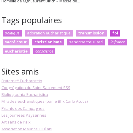
Homélie de Mgr Laurent Ulrich – Messe de...
Tags populaires
politique
adoration eucharistique
transmission
foi
sacré cœur
christianisme
sandrine treuillard
la france
eucharistie
conscience
Sites amis
Fraternité Eucharistein
Congrégation du Saint-Sacrement SSS
Bibliographia-Eucharistica
Miracles eucharistiques (par le Bhx Carlo Acutis)
Priants des Campagnes
Les Journées Paysannes
Artisans de Paix
Association Maurice Giuliani