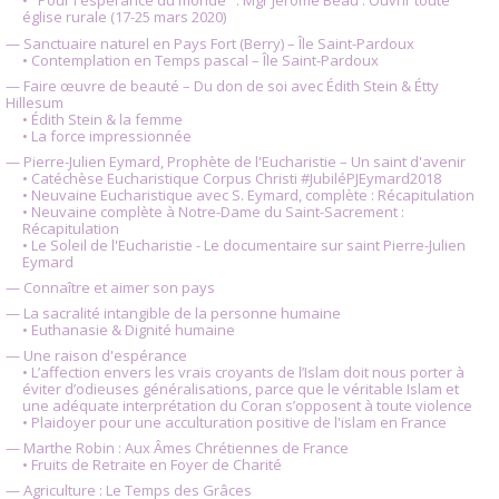
• "Pour l'espérance du monde" : Mgr Jérôme Beau : Ouvrir toute
église rurale (17-25 mars 2020)
— Sanctuaire naturel en Pays Fort (Berry) – Île Saint-Pardoux
• Contemplation en Temps pascal – Île Saint-Pardoux
— Faire œuvre de beauté – Du don de soi avec Édith Stein & Étty
Hillesum
• Édith Stein & la femme
• La force impressionnée
— Pierre-Julien Eymard, Prophète de l'Eucharistie – Un saint d'avenir
• Catéchèse Eucharistique Corpus Christi #JubiléPJEymard2018
• Neuvaine Eucharistique avec S. Eymard, complète : Récapitulation
• Neuvaine complète à Notre-Dame du Saint-Sacrement :
Récapitulation
• Le Soleil de l'Eucharistie - Le documentaire sur saint Pierre-Julien
Eymard
— Connaître et aimer son pays
— La sacralité intangible de la personne humaine
• Euthanasie & Dignité humaine
— Une raison d'espérance
• L’affection envers les vrais croyants de l’Islam doit nous porter à
éviter d’odieuses généralisations, parce que le véritable Islam et
une adéquate interprétation du Coran s’opposent à toute violence
• Plaidoyer pour une acculturation positive de l'islam en France
— Marthe Robin : Aux Âmes Chrétiennes de France
• Fruits de Retraite en Foyer de Charité
— Agriculture : Le Temps des Grâces