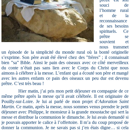
souci de
l’homme rural
et de la
reconnaissance
de ses besoins
spirituels. Ce
prêtre se
souvient et
nous transmet
un épisode de la simplicité du monde rural où la bonté originelle
s’exprime. Son père avait été élevé chez des ”frères” ; il connaissait
bien ”sa” Bible. Ainsi le pain des oiseaux avec ce côté merveilleux
du conte n’était pas sans lien avec le Corps du Christ que nous
aimons à célébrer à la messe. L’enfant qui a écouté son père et mangé
avec les autres enfants ce pain des oiseaux un peu dur est devenu
prêtre. C’est très beau !
Hier matin, j’ai pris mon petit déjeuner en compagnie de ce
même prêtre après la messe qu’il avait célébrée. Il est originaire de
Pouilly-sur-Loire. Je lui ai parlé de mon projet d’
Adoration Saint
Martin
. Ce matin, après la messe, nous sommes venus prendre le petit
déjeuner avec Philippe, le monsieur à la grande moustache qui sert la
messe et distribue la communion le dimanche.
Je lui avais demandé si
je pouvais apporter le calice à l’offertoire. Il m’a du coup proposé de
donner la communion. Je ne savais pas si j’en étais digne… si cela