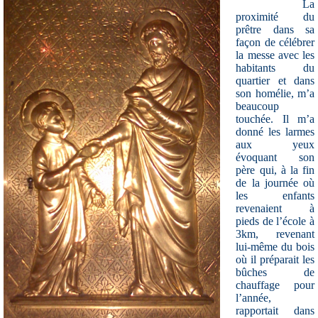
La
proximité du
prêtre dans sa
façon de célébrer
la messe avec les
habitants du
quartier et dans
son homélie, m’a
beaucoup
touchée. Il m’a
donné les larmes
aux yeux
évoquant son
père qui, à la fin
de la journée où
les enfants
revenaient à
pieds de l’école à
3km, revenant
lui-même du bois
où il préparait les
bûches de
chauffage pour
l’année,
rapportait dans