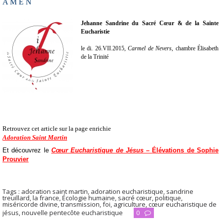
A M E N
Jehanne Sandrine du Sacré Cœur & de la Sainte
Eucharistie
le di. 26.VII.2015,
Carmel de Nevers
, chambre Élisabeth
de la Trinité
Retrouvez cet article sur la page enrichie
Adoration Saint Martin
Et découvrez le
Cœur Eucharistique de Jésus –
Élévations de Sophie
Prouvier
Tags :
adoration saint martin
,
adoration eucharistique
,
sandrine
treuillard
,
la france
,
Écologie humaine
,
sacré cœur
,
politique
,
miséricorde divine
,
transmission
,
foi
,
agriculture
,
cœur eucharistique de
jésus
,
nouvelle pentecôte eucharistique
0