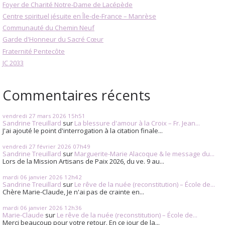
Foyer de Charité Notre-Dame de Lacépède
Centre spirituel jésuite en Île-de-France – Manrèse
Communauté du Chemin Neuf
Garde d'Honneur du Sacré Cœur
Fraternité Pentecôte
JC 2033
Commentaires récents
vendredi 27
mars 2026
15h51
Sandrine Treuillard
sur
La blessure d'amour à la Croix – Fr. Jean...
J'ai ajouté le point d'interrogation à la citation finale...
vendredi 27
février 2026
07h49
Sandrine Treuillard
sur
Marguerite-Marie Alacoque & le message du...
Lors de la Mission Artisans de Paix 2026, du ve. 9 au...
mardi 06
janvier 2026
12h42
Sandrine Treuillard
sur
Le rêve de la nuée (reconstitution) – École de...
Chère Marie-Claude, Je n'ai pas de crainte en...
mardi 06
janvier 2026
12h36
Marie-Claude
sur
Le rêve de la nuée (reconstitution) – École de...
Merci beaucoup pour votre retour. En ce jour de la...