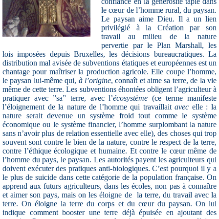
confiance en la générosité tapie dans
le cœur de l’homme rural, du paysan.
Le paysan aime Dieu. Il a un lien
privilégié à la Création par son
travail au milieu de la nature
pervertie par le Plan Marshall, les
lois imposées depuis Bruxelles, les décisions bureaucratiques. La
distribution mal avisée de subventions étatiques et européennes est un
chantage pour maîtriser la production agricole. Elle coupe l’homme,
le paysan lui-même qui,
à l’origine
, connaît et aime sa terre, de la vie
même de cette terre. Les subventions éhontées obligent l’agriculteur à
pratiquer avec ”sa” terre, avec l’
écosystème
(ce terme manifeste
l’éloignement de la nature de l’homme qui travaillait
avec
elle : la
nature serait devenue un système froid tout comme le système
économique ou le système financier, l’homme surplombant la nature
sans n’avoir plus de relation essentielle avec elle), des choses qui trop
souvent sont contre le bien de la nature, contre le respect de la terre,
contre l’éthique écologique et humaine. Et contre le cœur même de
l’homme du pays, le paysan. Les autorités payent les agriculteurs qui
doivent exécuter des pratiques anti-biologiques. C’est pourquoi il y a
le plus de suicide dans cette catégorie de la population française. On
apprend aux futurs agriculteurs, dans les écoles, non pas à connaître
et aimer son pays, mais on les éloigne de
la terre, du travail avec la
terre. On éloigne la terre du corps et du cœur du paysan. On lui
indique comment booster une terre déjà épuisée en ajoutant des