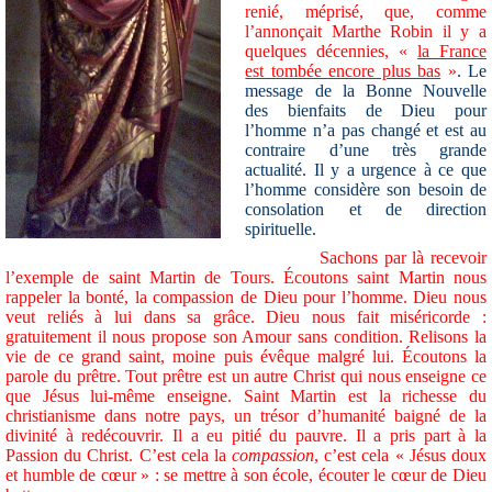
renié, méprisé, que, comme
l’annonçait Marthe Robin il y a
quelques décennies, «
la France
est tombée encore plus bas
»
. Le
message de la Bonne Nouvelle
des bienfaits de Dieu pour
l’homme n’a pas changé et est au
contraire d’une très grande
actualité. Il y a urgence à ce que
l’homme considère son besoin de
consolation et de direction
spirituelle.
Sachons par là recevoir
l’exemple de saint Martin de Tours. Écoutons saint Martin nous
rappeler la bonté, la compassion de Dieu pour l’homme. Dieu nous
veut reliés à lui dans sa grâce. Dieu nous fait miséricorde :
gratuitement il nous propose son Amour sans condition. Relisons la
vie de ce grand saint, moine puis évêque malgré lui. Écoutons la
parole du prêtre. Tout prêtre est un autre Christ qui nous enseigne ce
que Jésus lui-même enseigne. Saint Martin est la richesse du
christianisme dans notre pays, un trésor d’humanité baigné de la
divinité à redécouvrir. Il a eu pitié du pauvre. Il a pris part à la
Passion du Christ. C’est cela la
compassion
, c’est cela « Jésus doux
et humble de cœur » : se mettre à son école, écouter le cœur de Dieu