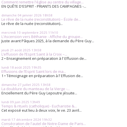
Comment remettre l'église au centre du village...
EN QUÊTE D'ESPRIT - PRIANTS DES CAMPAGNES -...
dimanche 04
janvier 2026
18h58
Le rêve de la nuée (reconstitution) – École de...
Le rêve de la nuée (reconstitution)...
mercredi 10
septembre 2025
11h10
L'Ascension vers Béthanie - Affiche du groupe...
Juste avant Pâques 2025, à la demande du Père Guy...
jeudi 21
août 2025
13h58
L’effusion de l’Esprit Saint à la Croix –...
2 • Enseignement en préparation à l’ Effusion de...
lundi 18
août 2025
19h35
Effusions de l’Esprit Saint lors de ma...
1 • Témoignage en préparation à l’ Effusion de...
dimanche 27
juillet 2025
13h58
La doublure du manteau de la Vierge -...
Enciellement du Père Guy Lepoutre jésuite...
lundi 09
juin 2025
13h49
Temps & rituels (catholique) - Eucharistie &...
Cet exposé eut lieu à deux voix, le ve. 23 avril...
mardi 17
décembre 2024
19h32
Consécration de l'autel de Notre-Dame de Paris...