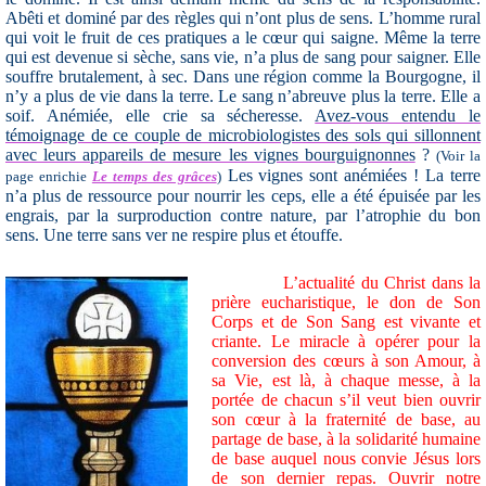
Abêti et dominé par des règles qui n’ont plus de sens. L’homme rural
qui voit le fruit de ces pratiques a le cœur qui saigne. Même la terre
qui est devenue si sèche, sans vie, n’a plus de sang pour saigner. Elle
souffre brutalement, à sec.
Dans une région comme la Bourgogne, il
n’y a plus de vie dans la terre. Le sang n’abreuve plus la terre. Elle a
soif. Anémiée, elle crie sa sécheresse.
Avez-vous entendu le
témoignage de ce couple de microbiologistes des sols qui sillonnent
avec leurs appareils de mesure les vignes bourguignonnes
?
(Voir la
Les vignes sont anémiées ! La terre
page enrichie
Le temps des grâces
)
n’a plus de ressource pour nourrir les ceps, elle a été épuisée par les
engrais, par la surproduction contre nature, par l’atrophie du bon
sens. Une terre sans ver ne respire plus et étouffe.
L’actualité du Christ dans la
prière eucharistique, le don de Son
Corps et de Son Sang est vivante et
criante. Le miracle à opérer pour la
conversion des cœurs à son Amour, à
sa Vie, est là, à chaque messe, à la
portée de chacun s’il veut bien ouvrir
son cœur à la fraternité de base, au
partage de base, à la solidarité humaine
de base auquel nous convie Jésus lors
de son dernier repas. Ouvrir notre