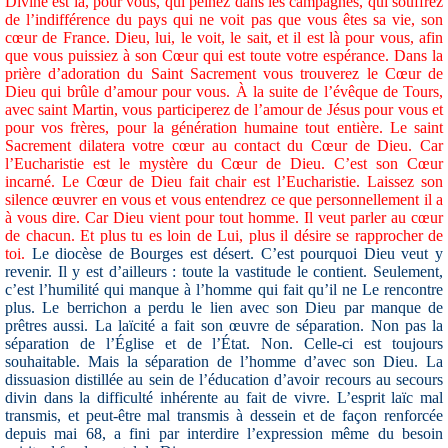
Divine est là, pour vous, qui peinez dans les campagnes, qui souffrez
de l’indifférence du pays qui ne voit pas que vous êtes sa vie, son
cœur de France. Dieu, lui, le voit, le sait, et il est là pour vous, afin
que vous puissiez à son Cœur qui est toute votre espérance. Dans la
prière d’adoration du Saint Sacrement vous trouverez le Cœur de
Dieu qui brûle d’amour pour vous. À la suite de l’évêque de Tours,
avec saint Martin, vous participerez de l’amour de Jésus pour vous et
pour vos frères, pour la génération humaine tout entière. Le saint
Sacrement dilatera votre cœur au contact du Cœur de Dieu. Car
l’Eucharistie est le mystère du Cœur de Dieu. C’est son Cœur
incarné. Le Cœur de Dieu fait chair est l’Eucharistie. Laissez son
silence œuvrer en vous et vous entendrez ce que personnellement il a
à vous dire. Car Dieu vient pour tout homme. Il veut parler au cœur
de chacun. Et plus tu es loin de Lui, plus il désire se rapprocher de
toi.
Le diocèse de Bourges est désert. C’est pourquoi Dieu veut y
revenir. Il y est d’ailleurs : toute la vastitude le contient. Seulement,
c’est l’humilité qui manque à l’homme qui fait qu’il ne Le rencontre
plus. Le berrichon a perdu le lien avec son Dieu par manque de
prêtres aussi. La laïcité a fait son œuvre de séparation. Non pas la
séparation de l’Église et de l’État. Non. Celle-ci est toujours
souhaitable. Mais la séparation de l’homme d’avec son Dieu. La
dissuasion distillée au sein de l’éducation d’avoir recours au secours
divin dans la difficulté inhérente au fait de vivre. L’esprit laïc mal
transmis, et peut-être mal transmis à dessein et de façon renforcée
depuis mai 68, a fini par interdire l’expression même du besoin