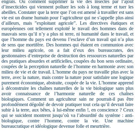
engrais. Ou comment supprimer la vie des insectes par l’ajout
d’insecticides qui viennent polluer les sols à long terme et tuer les
abeilles. Constater que la terre que l’on est amené à travailler est sans
vie est un drame humain pour l’agriculteur qui ne s’appelle plus ainsi
d’ailleurs, mais ”exploitant agricole”. Les directives étatiques et
européennes ont tellement exploité le travail des hommes dans de
mauvais sens qu’il n’y a plus ni terre, ni humanité dans le travail, et
que l’homme du pays est devenu l’esclave d’un travail qui n’a plus
de sens que mortifère. Des hommes qui étaient en communion avec
leur milieu agricole, on a fait d’eux des bureaucrates, des
gestionnaires d’entreprise de destruction des ressources naturelles par
des pratiques absurdes et artificielles, coupées du bon sens ordinaire,
coupées de la perception naturelle de l’homme en harmonie avec son
milieu de vie et de travail. L’homme du pays ne travaille plus avec la
terre, avec la nature, mais contre la nature pour satisfaire une logique
purement économique, abstraite, coupée de la vie. L’homme apprend
à déconstruire les chaînes naturelles de la vie biologique sans plus
avoir connaissance de l’harmonie naturelle de ces chaînes
biologiques. Comment un agriculteur sain ne pourrait-il pas être
profondément dégoûté de devoir pratiquer tout cela qu’il devrait faire
subir à la terre, aux bêtes, à lui-même enfin !, en conscience ? Ceux
qui se suicident montrent jusqu’où va l’absurdité du système : anti-
biologique, contre l’homme, contre la vie. Une machine
bureaucratique et idéologique devenue folle et meurtrière.