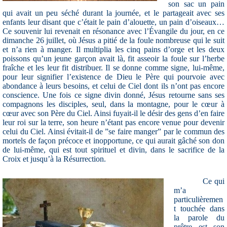
son sac un pain
qui avait un peu séché durant la journée, et le partageait avec ses
enfants leur disant que c’était le pain d’alouette, un pain d’oiseaux…
Ce souvenir lui revenait en résonance avec l’Évangile du jour, en ce
dimanche 26 juillet, où Jésus a pitié de la foule nombreuse qui le suit
et n’a rien à manger. Il multiplia les cinq pains d’orge et les deux
poissons qu’un jeune garçon avait là, fit asseoir la foule sur l’herbe
fraîche et les leur fit distribuer. Il se donne comme signe, lui-même,
pour leur signifier l’existence de Dieu le Père qui pourvoie avec
abondance à leurs besoins, et celui
de Ciel
dont ils n’ont pas encore
conscience. Une fois ce signe divin donné, Jésus retourne sans ses
compagnons les disciples, seul, dans la montagne, pour le cœur à
cœur avec son Père du Ciel. Ainsi fuyait-il le désir des gens d’en faire
leur roi sur la terre, son heure n’étant pas encore venue pour devenir
celui du Ciel. Ainsi évitait-il de ”se faire manger” par le commun des
mortels de façon précoce et inopportune, ce qui aurait gâché son don
de lui-même, qui est tout spirituel et divin, dans le sacrifice de la
Croix et jusqu’à la Résurrection.
Ce qui
m’a
particulièremen
t touchée dans
la parole du
prêtre est son