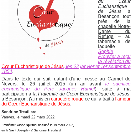
du Cœur
Eucharistique
de Jésus
, à
Besançon, tout
près de la
chapelle Notre-
Dame du
Refuge
– au
tabernacle de
laquelle
Sophie
Prouvier a reçu
la révélation du
Cœur Eucharistique de Jésus
, les 22 janvier et 1er septembre
1854
.
Dans le texte qui suit, datant d'une messe au Carmel de
Nevers, le 26 juillet 2015 (un an avant
le sacrifice
eucharistique du Père Jacques Hamel
), suite à ma
participation à la
Fraternité du Cœur Eucharistique de Jésus
,
à Besançon, j'ai mis en
caractère rouge
ce qui a trait à
l'amour
du Cœur Eucharistique de Jésus
.
Sandrine Treuillard
Vanves, le m
ardi 22 mars 2022
Emblème/Blason spirituel dessiné le 19 mars 2022,
en la Saint Joseph - © Sandrine Treuillard