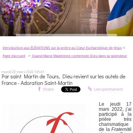
Introduction aux ÉLÉVATIONS sur la prière au Cœur Eucharistique de Jésus
Page d'accueil
Quand Marie Madeleine contemple Dieu dans sa splendeur
mardi 22
mars 2022
13h41
Par saint Martin de Tours, Dieu revient sur les autels de
France - Adoration Saint-Martin
Share
Lien permanent
Le jeudi 17
mars 2022, j'ai
participé à la
prière très
charismatique
de la
Fraternité