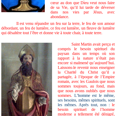
cœur au don que Dieu veut nous faire
de sa Vie, qu’il lui tarde de déverser
dans nos vies par Jésus, avec
abondance.
Il est venu répandre un feu sur la terre, le feu de son amour
débordant, un feu de lumière, ce feu est lumière, un fleuve de lumière
qui désaltère tout l’être et donne vie à toute chair, à toute terre.
Saint Martin avait perçu et
compris le besoin spirituel du
paysan dans un temps où son
rapport à la nature n’était pas
encore si malmené qu’aujourd’hui.
Laissons-le revenir nous enseigner
la Charité du Christ qu’il a
partagée, à l’époque de l’Empire
romain, avec les Gaulois que nous
sommes toujours, au fond, mais
que nous avons oubliés que nous
sommes.
L’homme est le même,
ses besoins, mêmes spirituels, sont
les mêmes. Après tout, non :
le
besoin spirituel de l’homme
moderne a tellement été dénigré,