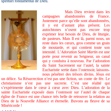
spirituel fondamental de Dieu.
Mais Dieu revient dans les
campagnes abandonnées de France.
Justement parce qu’elle sont abandonnées,
il y est d’autant plus présent. Les
autochtones n’osent pas encore trop
exprimer leur besoin de Dieu, de liturgie,
de pasteurs. Mais Il est là, parmi nous, un
reste dans les cœurs, gros comme un grain
de moutarde, et qui contient toute son
intensité. L’
Adoration Saint Martin
est une
porte pour revenir au Seigneur, un canal
qui y conduira à nouveau. Par l’adoration
du Saint Sacrement sur l’autel, la sainte
Eucharistie sertie dans l’ostensoir, laissons-
nous pénétrer des trésors divins. Jésus est
un délice. Sa Résurrection n’est pas une fiction, un conte de fée. Le
christianisme n’est pas une sucrerie. C’est une réalité qui
s’expérimente dans le cœur à cœur avec Dieu. L’adoration de la
sainte Eucharistie exposée dans l’ostensoir sur l’autel de chaque
église de France est une chance très belle de retrouver la relation au
Dieu de la Nouvelle Alliance et éternelle. Buvons au fleuve
de sa
Miséricorde !