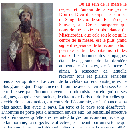
Qu’au sein de la messe le
respect et l’amour de la vie par le
Don de Dieu du Corps –le pain- et
du Sang –le vin- de son Fils Jésus, le
Sauveur, au Cœur transpercé qui
nous donne la vie en abondance (la
Miséricorde), que cela soit le cœur, le
centre de la messe, est le plus grand
signe d’espérance de la réconciliation
possible entre les citadins et les
ruraux.
Les hommes des campagnes
étant les garants de la dernière
authenticité du pays, de la terre à
aimer, à respecter, de laquelle
recevoir tous les plaisirs sensibles
mais aussi spirituels. Le cœur de la célébration eucharistique est le
plus grand signe d’espérance de l’homme avec sa terre blessée. Cette
terre blessée par l’homme devenu un administrateur éloigné de ses
origines, coupé de ses racines, le citadin de Paris ou de Bruxelles qui
décide de la production, du cours de l’économie, de la finance sans
plus aucun lien avec le pays. La terre et le pays sont
désaffectés
.
L’homme ne porte plus d’affection envers eux. Sa sensibilité affective
est si émoussée qu’elle s’est réduite à la gestion économique. Ce qui
le fait homme, sa subjectivité affective, est anéanti par un système qui
le domine. Il est ainsi démuni même du sens de la responsabilité.