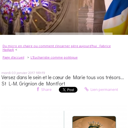
Du micro en chaire ou comment s'incarner père aujourd'hui : Fabrice
Hadjadj
Page d'accueil
L'Eucharistie comme politique
mardi 03
janvier 2017
18h19
Versez dans le sein et le cœur de Marie tous vos trésors...
St L-M. Grignion de Montfort
Share
Lien permanent