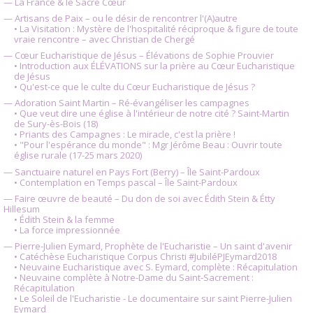
— La France & le Sacré Cœur
— Artisans de Paix – ou le désir de rencontrer l'(A)autre
• La Visitation : Mystère de l'hospitalité réciproque & figure de toute
vraie rencontre – avec Christian de Chergé
— Cœur Eucharistique de Jésus – Élévations de Sophie Prouvier
• Introduction aux ÉLÉVATIONS sur la prière au Cœur Eucharistique
de Jésus
• Qu'est-ce que le culte du Cœur Eucharistique de Jésus ?
— Adoration Saint Martin – Ré-évangéliser les campagnes
• Que veut dire une église à l'intérieur de notre cité ? Saint-Martin
de Sury-ès-Bois (18)
• Priants des Campagnes : Le miracle, c'est la prière !
• "Pour l'espérance du monde" : Mgr Jérôme Beau : Ouvrir toute
église rurale (17-25 mars 2020)
— Sanctuaire naturel en Pays Fort (Berry) – Île Saint-Pardoux
• Contemplation en Temps pascal – Île Saint-Pardoux
— Faire œuvre de beauté – Du don de soi avec Édith Stein & Étty
Hillesum
• Édith Stein & la femme
• La force impressionnée
— Pierre-Julien Eymard, Prophète de l'Eucharistie – Un saint d'avenir
• Catéchèse Eucharistique Corpus Christi #JubiléPJEymard2018
• Neuvaine Eucharistique avec S. Eymard, complète : Récapitulation
• Neuvaine complète à Notre-Dame du Saint-Sacrement :
Récapitulation
• Le Soleil de l'Eucharistie - Le documentaire sur saint Pierre-Julien
Eymard