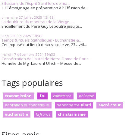
Effusions de l’Esprit Saint lors de ma...
1 • Témoignage en préparation à l’ Effusion de...
dimanche 27
juillet 2025
13h58
La doublure du manteau de la Vierge -...
Enciellement du Père Guy Lepoutre jésuite...
lundi 09
juin 2025
13h49
Temps & rituels (catholique) - Eucharistie &...
Cet exposé eut lieu à deux voix, le ve. 23 avril...
mardi 17
décembre 2024
19h32
Consécration de l'autel de Notre-Dame de Paris...
Homélie de Mgr Laurent Ulrich – Messe de...
Tags populaires
transmission
foi
conscience
politique
adoration eucharistique
sandrine treuillard
sacré cœur
eucharistie
la france
christianisme
Sites amis