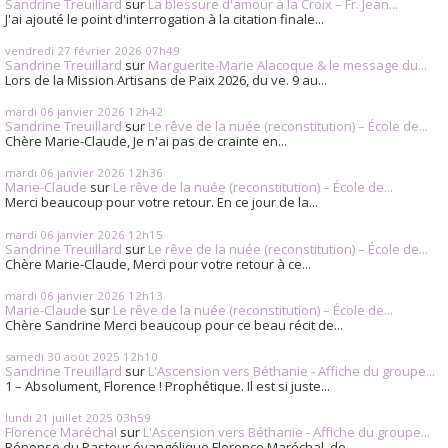
Sandrine Treuillard
sur
La blessure d'amour à la Croix – Fr. Jean...
J'ai ajouté le point d'interrogation à la citation finale...
vendredi 27
février 2026
07h49
Sandrine Treuillard
sur
Marguerite-Marie Alacoque & le message du...
Lors de la Mission Artisans de Paix 2026, du ve. 9 au...
mardi 06
janvier 2026
12h42
Sandrine Treuillard
sur
Le rêve de la nuée (reconstitution) – École de...
Chère Marie-Claude, Je n'ai pas de crainte en...
mardi 06
janvier 2026
12h36
Marie-Claude
sur
Le rêve de la nuée (reconstitution) – École de...
Merci beaucoup pour votre retour. En ce jour de la...
mardi 06
janvier 2026
12h15
Sandrine Treuillard
sur
Le rêve de la nuée (reconstitution) – École de...
Chère Marie-Claude, Merci pour votre retour à ce...
mardi 06
janvier 2026
12h13
Marie-Claude
sur
Le rêve de la nuée (reconstitution) – École de...
Chère Sandrine Merci beaucoup pour ce beau récit de...
samedi 30
août 2025
12h10
Sandrine Treuillard
sur
L'Ascension vers Béthanie - Affiche du groupe...
1 – Absolument, Florence ! Prophétique. Il est si juste...
lundi 21
juillet 2025
03h59
Florence Maréchal
sur
L'Ascension vers Béthanie - Affiche du groupe...
Réponse du Pasteur évangélique Florence Maréchal, de...