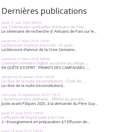
Dernières publications
jeudi 11
juin 2026
06h22
Les 7 Demeures spirituelles d’Artisans de Paix...
Le séminaire de recherche d' Artisans de Paix sur le...
vendredi 27
mars 2026
14h01
La blessure d'amour à la Croix – Fr. Jean...
La blessure d’amour de la Croix Semaine...
vendredi 27
mars 2026
08h48
Comment remettre l'église au centre du village...
EN QUÊTE D'ESPRIT - PRIANTS DES CAMPAGNES -...
dimanche 04
janvier 2026
18h58
Le rêve de la nuée (reconstitution) – École de...
Le rêve de la nuée (reconstitution)...
mercredi 10
septembre 2025
11h10
L'Ascension vers Béthanie - Affiche du groupe...
Juste avant Pâques 2025, à la demande du Père Guy...
jeudi 21
août 2025
13h58
L’effusion de l’Esprit Saint à la Croix –...
2 • Enseignement en préparation à l’ Effusion de...
lundi 18
août 2025
19h35