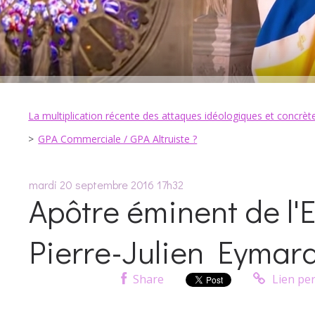
La multiplication récente des attaques idéologiques et concrètes
GPA Commerciale / GPA Altruiste ?
mardi 20
septembre 2016
17h32
Apôtre éminent de l'E
Pierre-Julien Eymar
Share
Lien pe