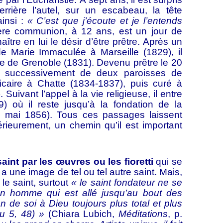
rière l’autel, sur un escabeau, la tête
ainsi :
« C’est que j’écoute et je l’entends
re communion, à 12 ans, est un jour de
aître en lui le désir d’être prêtre. Après un
e Marie Immaculée à Marseille (1829), il
e de Grenoble (1831). Devenu prêtre le 20
upe successivement de deux paroisses de
 vicaire à Chatte (1834-1837), puis curé à
uivant l’appel à la vie religieuse, il entre
) où il reste jusqu’à la fondation de la
3 mai 1856). Tous ces passages laissent
érieurement, un chemin qu’il est important
t par les œuvres ou les fioretti
qui se
 une image de tel ou tel autre saint. Mais,
le saint, surtout
« le saint fondateur ne se
un homme qui est allé jusqu’au bout des
n de soi à Dieu toujours plus total et plus
u 5, 48) »
(Chiara Lubich,
Méditations
, p.