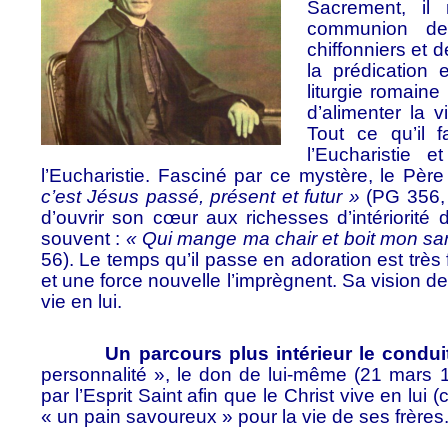
Sacrement, il
communion des
chiffonniers et 
la prédication e
liturgie romaine 
d’alimenter la v
Tout ce qu’il f
l’Eucharistie
l’Eucharistie. Fasciné par ce mystère, le Pèr
c’est Jésus passé, présent et futur »
(PG 356, 1
d’ouvrir son cœur aux richesses d’intériorité 
souvent :
« Qui mange ma chair et boit mon sa
56). Le temps qu’il passe en adoration est trè
et une force nouvelle l’imprègnent. Sa vision d
vie en lui.
Un parcours plus intérieur le conduit 
personnalité », le don de lui-même (21 mars 
par l’Esprit Saint afin que le Christ vive en lui 
« un pain savoureux » pour la vie de ses frères