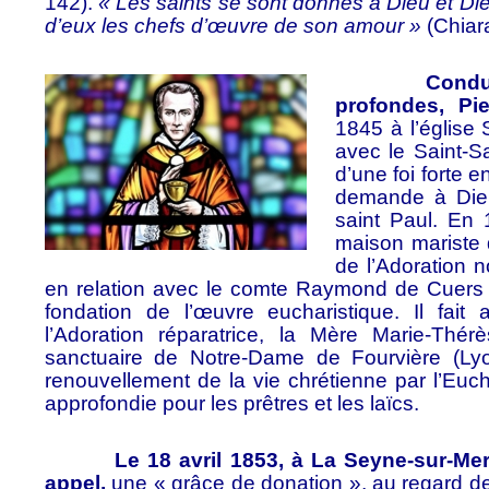
142).
« Les saints se sont donnés à Dieu et Dieu 
d’eux les chefs d’œuvre de son amour »
(Chiar
Conduit par
profondes, Pi
1845 à l’église
avec le Saint-Sa
d’une foi forte 
demande à Dieu 
saint Paul.
En 1
maison mariste d
de l’Adoration n
en relation avec le comte Raymond de Cuers
fondation de l’œuvre eucharistique. Il fait
l’Adoration réparatrice, la Mère Marie-Th
sanctuaire de Notre-Dame de Fourvière (Lyon)
renouvellement de la vie chrétienne par l’Eucha
approfondie pour les prêtres et les laïcs.
Le 18 avril 1853, à La Seyne-sur-Mer (V
appel,
une « grâce de donation », au regard des