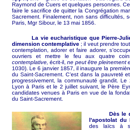
Raymond de Cuers et quelques personnes. Ce n
faire le sacrifice de quitter la Congrégation m
Sacrement. Finalement, non sans difficultés, s
Paris, Mgr Sibour, le 13 mai 1856.
La vie eucharistique que Pierre-Julien
dimension contemplative
; il veut prendre tou
contemplation, adorer et faire adorer, s’occ
ouvriers et mettre le feu aux quatre co
contemplative,
écrit-il,
ne peut être pleinement e
1030). Le 6 janvier 1857, il inaugure la premi
du Saint-Sacrement. C’est dans la pauvreté et
progressivement, la communauté grandit. Le 2
Lyon à Paris et le 2 juillet suivant, le Père E
candidates venues à Paris en vue de la fondat
du Saint-Sacrement.
Dès le début
l’apostolat du
des laïcs à s