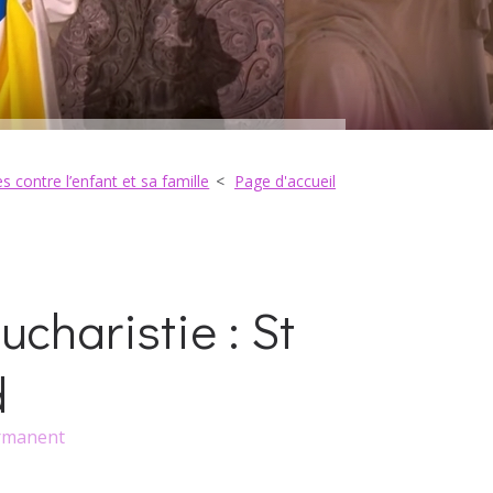
 contre l’enfant et sa famille
Page d'accueil
ucharistie : St
d
rmanent