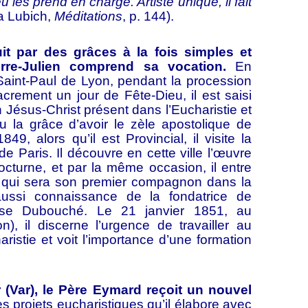
les prend en charge. Artiste unique, il fait
a Lubich,
Méditations
, p. 144).
 des grâces à la fois simples et
erre-Julien comprend sa vocation.
En
 Saint-Paul de Lyon, pendant la procession
crement un jour de Fête-Dieu, il est saisi
en Jésus-Christ présent dans l’Eucharistie et
la grâce d’avoir le zèle apostolique de
849, alors qu’il est Provincial, il visite la
e Paris. Il découvre en cette ville l’œuvre
octurne, et par la même occasion, il entre
 qui sera son premier compagnon dans la
 aussi connaissance de la fondatrice de
érèse Dubouché. Le 21 janvier 1851, au
, il discerne l’urgence de travailler au
ristie et voit l’importance d’une formation
ar), le Père Eymard reçoit un nouvel
 projets eucharistiques qu’il élabore avec