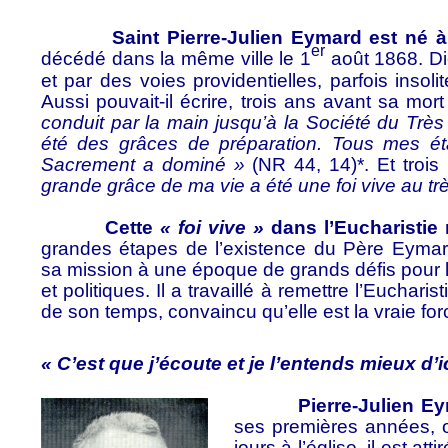
Saint Pierre-Julien Eymard est né à La 
er
décédé dans la même ville le 1
août 1868. Di
et par des voies providentielles, parfois insol
Aussi pouvait-il écrire, trois ans avant sa mort
conduit par la main jusqu’à la Société du Trè
été des grâces de préparation. Tous mes état
Sacrement a dominé »
(NR 44, 14)*. Et trois 
grande grâce de ma vie a été une foi vive au tr
Cette
« foi vive »
dans l’Eucharistie 
grandes étapes
de l’existence du Père Eymar
sa
mission à une époque de grands défis pour 
et politiques. Il a travaillé à remettre l’Euchari
de son temps, convaincu qu’elle est la vraie for
« C’est que j’écoute et je l’entends mieux d’i
Pierre-Julien Eymar
ses premières années, 
jours à l’église, il est att