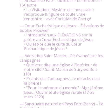
— Artisans de Paix – ou le désir de rencontrer
l'(A)autre
• La Visitation : Mystère de l'hospitalité
réciproque & figure de toute vraie
rencontre – avec Christian de Chergé
— Cœur Eucharistique de Jésus – Élévations de
Sophie Prouvier
• Introduction aux ÉLÉVATIONS sur la
prière au Cœur Eucharistique de Jésus
• Qu'est-ce que le culte du Cœur
Eucharistique de Jésus ?
— Adoration Saint Martin – Ré-évangéliser les
campagnes
• Que veut dire une église à l'intérieur de
notre cité ? Saint-Martin de Sury-ès-Bois
(18)
• Priants des Campagnes : Le miracle, c'est
la prière !
• "Pour l'espérance du monde" : Mgr Jérôme
Beau : Ouvrir toute église rurale (17-25
mars 2020)
— Sanctuaire naturel en Pays Fort (Berry) – Île