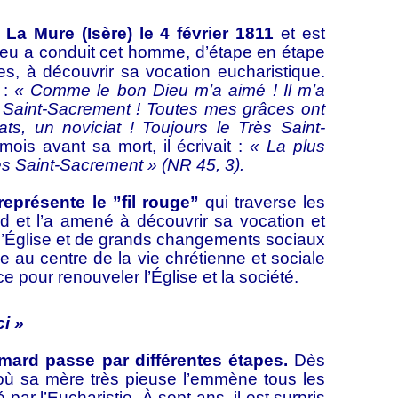
Mure (Isère) le 4 février 1811
et est
eu a conduit cet homme, d’étape en étape
ites, à découvrir sa vocation eucharistique.
 :
« Comme le bon Dieu m’a aimé ! Il m’a
s Saint-Sacrement ! Toutes mes grâces ont
s, un noviciat ! Toujours le Très Saint-
mois avant sa mort, il écrivait :
« La plus
ès Saint-Sacrement » (NR 45, 3).
représente le ”fil rouge”
qui traverse les
d et l’a amené à découvrir sa vocation et
l’Église et de grands changements
sociaux
stie au centre de la vie chrétienne et sociale
ce pour renouveler l’Église et la société.
ci »
d passe par différentes étapes.
Dès
où sa mère très pieuse l’emmène tous les
iré par l’Eucharistie. À sept ans, il est surpris