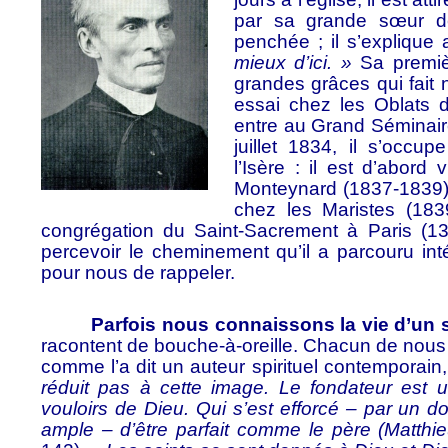
par sa grande sœur der
penchée ; il s’explique 
mieux d’ici. »
Sa premiè
grandes grâces qui fait n
essai chez les Oblats d
entre au Grand Séminair
juillet 1834, il s’occ
l’Isère : il est d’abord
Monteynard (1837-1839). S
chez les Maristes (1839
congrégation du Saint-Sacrement à Paris (1
percevoir le cheminement qu’il a parcouru int
pour nous de rappeler.
Parfois nous connaissons la vie d’un sain
racontent de bouche-à-oreille. Chacun de nous a
comme l’a dit un auteur spirituel contemporain, 
réduit pas à cette image. Le fondateur est 
vouloirs de Dieu. Qui s’est efforcé – par un do
ample – d’être parfait comme le père (Matthie