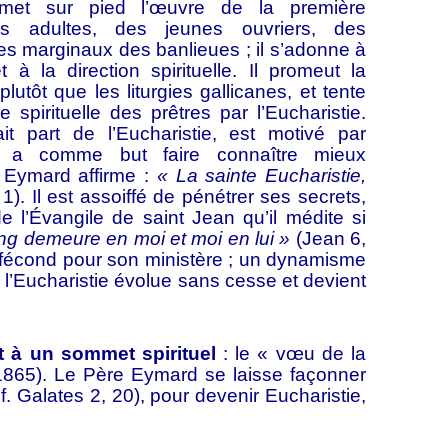
 met sur pied l’œuvre de la première
 adultes, des jeunes ouvriers, des
des marginaux des banlieues ; il s’adonne à
t à la direction spirituelle. Il promeut la
plutôt que les liturgies gallicanes, et tente
ie spirituelle des prêtres par l’Eucharistie.
ait part de l’Eucharistie, est motivé par
 et a comme but faire connaître mieux
e Eymard affirme :
« La sainte Eucharistie,
). Il est assoiffé de pénétrer ses secrets,
de l’Évangile de saint Jean qu’il médite si
ng demeure en moi et moi en lui »
(Jean 6,
s fécond pour son ministère ; un dynamisme
e l’Eucharistie évolue sans cesse et devient
à un sommet spirituel
: le « vœu de la
1865). Le Père Eymard se laisse façonner
(cf. Galates 2, 20), pour devenir Eucharistie,
.