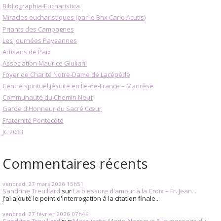
Bibliographia-Eucharistica
Miracles eucharistiques (par le Bhx Carlo Acutis)
Priants des Campagnes
Les Journées Paysannes
Artisans de Paix
Association Maurice Giuliani
Foyer de Charité Notre-Dame de Lacépède
Centre spirituel jésuite en Île-de-France – Manrèse
Communauté du Chemin Neuf
Garde d'Honneur du Sacré Cœur
Fraternité Pentecôte
JC 2033
Commentaires récents
vendredi 27
mars 2026
15h51
Sandrine Treuillard
sur
La blessure d'amour à la Croix – Fr. Jean...
J'ai ajouté le point d'interrogation à la citation finale...
vendredi 27
février 2026
07h49
Sandrine Treuillard
sur
Marguerite-Marie Alacoque & le message du...