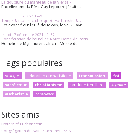
La doublure du manteau de la Vierge -...
Enciellement du Père Guy Lepoutre jésuite...
lundi 09
juin 2025
13h49
Temps & rituels (catholique) - Eucharistie &...
Cet exposé eut lieu à deux voix, le ve. 23 avril...
mardi 17
décembre 2024
19h32
Consécration de l'autel de Notre-Dame de Paris...
Homélie de Mgr Laurent Ulrich – Messe de...
Tags populaires
politique
adoration eucharistique
transmission
foi
sacré cœur
christianisme
sandrine treuillard
la france
eucharistie
conscience
Sites amis
Fraternité Eucharistein
Congrégation du Saint-Sacrement SSS