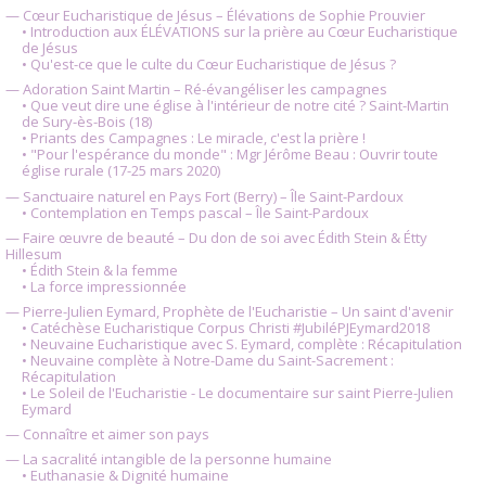
— Cœur Eucharistique de Jésus – Élévations de Sophie Prouvier
• Introduction aux ÉLÉVATIONS sur la prière au Cœur Eucharistique
de Jésus
• Qu'est-ce que le culte du Cœur Eucharistique de Jésus ?
— Adoration Saint Martin – Ré-évangéliser les campagnes
• Que veut dire une église à l'intérieur de notre cité ? Saint-Martin
de Sury-ès-Bois (18)
• Priants des Campagnes : Le miracle, c'est la prière !
• "Pour l'espérance du monde" : Mgr Jérôme Beau : Ouvrir toute
église rurale (17-25 mars 2020)
— Sanctuaire naturel en Pays Fort (Berry) – Île Saint-Pardoux
• Contemplation en Temps pascal – Île Saint-Pardoux
— Faire œuvre de beauté – Du don de soi avec Édith Stein & Étty
Hillesum
• Édith Stein & la femme
• La force impressionnée
— Pierre-Julien Eymard, Prophète de l'Eucharistie – Un saint d'avenir
• Catéchèse Eucharistique Corpus Christi #JubiléPJEymard2018
• Neuvaine Eucharistique avec S. Eymard, complète : Récapitulation
• Neuvaine complète à Notre-Dame du Saint-Sacrement :
Récapitulation
• Le Soleil de l'Eucharistie - Le documentaire sur saint Pierre-Julien
Eymard
— Connaître et aimer son pays
— La sacralité intangible de la personne humaine
• Euthanasie & Dignité humaine