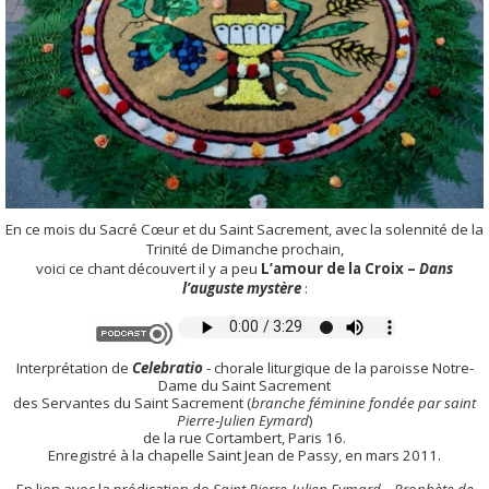
En ce mois du Sacré Cœur et du Saint Sacrement, avec la solennité de la
Trinité de Dimanche prochain,
voici ce chant découvert il y a peu
L’amour de la Croix –
Dans
l’auguste mystère
:
Interprétation de
Celebratio
- chorale liturgique de la paroisse Notre-
Dame du Saint Sacrement
des Servantes du Saint Sacrement (
branche féminine fondée par saint
Pierre-Julien Eymard
)
de la rue Cortambert, Paris 16.
Enregistré à la chapelle Saint Jean de Passy, en mars 2011.
En lien avec la prédication de
Saint Pierre-Julien Eymard – Prophète de