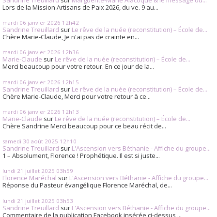
Lors de la Mission Artisans de Paix 2026, du ve. 9 au...
mardi 06
janvier 2026
12h42
Sandrine Treuillard
sur
Le rêve de la nuée (reconstitution) – École de...
Chère Marie-Claude, Je n'ai pas de crainte en...
mardi 06
janvier 2026
12h36
Marie-Claude
sur
Le rêve de la nuée (reconstitution) – École de...
Merci beaucoup pour votre retour. En ce jour de la...
mardi 06
janvier 2026
12h15
Sandrine Treuillard
sur
Le rêve de la nuée (reconstitution) – École de...
Chère Marie-Claude, Merci pour votre retour à ce...
mardi 06
janvier 2026
12h13
Marie-Claude
sur
Le rêve de la nuée (reconstitution) – École de...
Chère Sandrine Merci beaucoup pour ce beau récit de...
samedi 30
août 2025
12h10
Sandrine Treuillard
sur
L'Ascension vers Béthanie - Affiche du groupe...
1 – Absolument, Florence ! Prophétique. Il est si juste...
lundi 21
juillet 2025
03h59
Florence Maréchal
sur
L'Ascension vers Béthanie - Affiche du groupe...
Réponse du Pasteur évangélique Florence Maréchal, de...
lundi 21
juillet 2025
03h53
Sandrine Treuillard
sur
L'Ascension vers Béthanie - Affiche du groupe...
Commentaire de la publication Facebook insérée ci-dessus,...