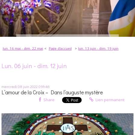
lun. 16 mai - dim. 22 mai
Page d'accueil
lun. 13 juin - dim. 19 juin
Lun. 06 juin - dim. 12 juin
mercredi 08
juin 2022
09h46
L’amour de la Croix – Dans l’auguste mystère
Share
Lien permanent