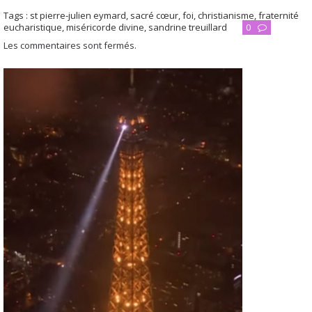
Tags :
st pierre-julien eymard
,
sacré cœur
,
foi
,
christianisme
,
fraternité
eucharistique
,
miséricorde divine
,
sandrine treuillard
0
Les commentaires sont fermés.