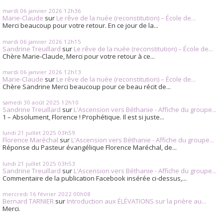
mardi 06
janvier 2026
12h36
Marie-Claude
sur
Le rêve de la nuée (reconstitution) – École de...
Merci beaucoup pour votre retour. En ce jour de la...
mardi 06
janvier 2026
12h15
Sandrine Treuillard
sur
Le rêve de la nuée (reconstitution) – École de...
Chère Marie-Claude, Merci pour votre retour à ce...
mardi 06
janvier 2026
12h13
Marie-Claude
sur
Le rêve de la nuée (reconstitution) – École de...
Chère Sandrine Merci beaucoup pour ce beau récit de...
samedi 30
août 2025
12h10
Sandrine Treuillard
sur
L'Ascension vers Béthanie - Affiche du groupe...
1 – Absolument, Florence ! Prophétique. Il est si juste...
lundi 21
juillet 2025
03h59
Florence Maréchal
sur
L'Ascension vers Béthanie - Affiche du groupe...
Réponse du Pasteur évangélique Florence Maréchal, de...
lundi 21
juillet 2025
03h53
Sandrine Treuillard
sur
L'Ascension vers Béthanie - Affiche du groupe...
Commentaire de la publication Facebook insérée ci-dessus,...
mercredi 16
février 2022
00h08
Bernard TARNIER
sur
Introduction aux ÉLÉVATIONS sur la prière au...
Merci.