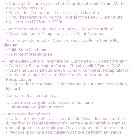
• Que veut dire une église à l'intérieur de notre cité ? Saint-Martin
de Sury-ès-Bois (18)
• Priants des Campagnes : Le miracle, c'est la prière !
• "Pour l'espérance du monde" : Mgr Jérôme Beau : Ouvrir toute
église rurale (17-25 mars 2020)
— Sanctuaire naturel en Pays Fort (Berry) – Île Saint-Pardoux
• Contemplation en Temps pascal – Île Saint-Pardoux
— Faire œuvre de beauté – Du don de soi avec Édith Stein & Étty
Hillesum
• Édith Stein & la femme
• La force impressionnée
— Pierre-Julien Eymard, Prophète de l'Eucharistie – Un saint d'avenir
• Catéchèse Eucharistique Corpus Christi #JubiléPJEymard2018
• Neuvaine Eucharistique avec S. Eymard, complète : Récapitulation
• Neuvaine complète à Notre-Dame du Saint-Sacrement :
Récapitulation
• Le Soleil de l'Eucharistie - Le documentaire sur saint Pierre-Julien
Eymard
— Connaître et aimer son pays
— La sacralité intangible de la personne humaine
• Euthanasie & Dignité humaine
— Une raison d'espérance
• L’affection envers les vrais croyants de l’Islam doit nous porter à
éviter d’odieuses généralisations, parce que le véritable Islam et
une adéquate interprétation du Coran s’opposent à toute violence
• Plaidoyer pour une acculturation positive de l'islam en France