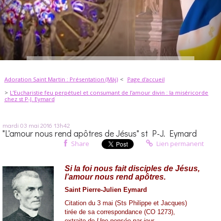
Adoration Saint Martin : Présentation (Màj)
Page d'accueil
L’Eucharistie feu perpétuel et consumant de l’amour divin : la miséricorde
chez st P-J. Eymard
mardi 03
mai 2016
13h42
"L'amour nous rend apôtres de Jésus" st P-J. Eymard
Share
Lien permanent
Si la foi nous fait disciples de Jésus,
l’amour nous rend apôtres.
Saint Pierre-Julien Eymard
Citation du 3 mai (Sts Philippe et Jacques)
tirée de sa correspondance (CO 1273),
extraite de
Une pensée par jour
,