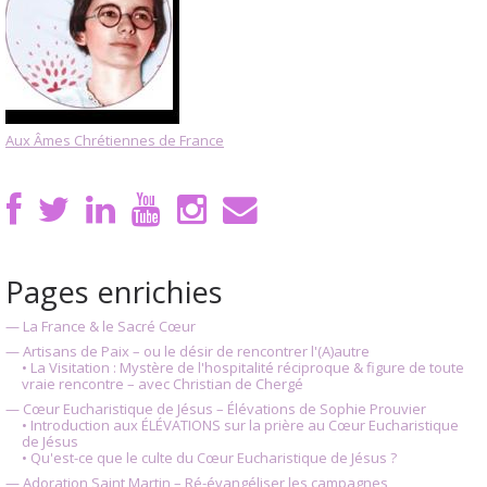
Aux Âmes Chrétiennes de France
Pages enrichies
— La France & le Sacré Cœur
— Artisans de Paix – ou le désir de rencontrer l'(A)autre
• La Visitation : Mystère de l'hospitalité réciproque & figure de toute
vraie rencontre – avec Christian de Chergé
— Cœur Eucharistique de Jésus – Élévations de Sophie Prouvier
• Introduction aux ÉLÉVATIONS sur la prière au Cœur Eucharistique
de Jésus
• Qu'est-ce que le culte du Cœur Eucharistique de Jésus ?
— Adoration Saint Martin – Ré-évangéliser les campagnes