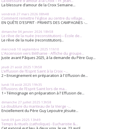
La blessure d'amour à la Croix – Fr. Jean...
La blessure d’amour de la Croix Semaine...
vendredi 27
mars 2026
08h48
Comment remettre l'église au centre du village...
EN QUÊTE D'ESPRIT - PRIANTS DES CAMPAGNES -...
dimanche 04
janvier 2026
18h58
Le rêve de la nuée (reconstitution) – École de...
Le rêve de la nuée (reconstitution)...
mercredi 10
septembre 2025
11h10
L'Ascension vers Béthanie - Affiche du groupe...
Juste avant Pâques 2025, à la demande du Père Guy...
jeudi 21
août 2025
13h58
L’effusion de l’Esprit Saint à la Croix –...
2 • Enseignement en préparation à l’ Effusion de...
lundi 18
août 2025
19h35
Effusions de l’Esprit Saint lors de ma...
1 • Témoignage en préparation à l’ Effusion de...
dimanche 27
juillet 2025
13h58
La doublure du manteau de la Vierge -...
Enciellement du Père Guy Lepoutre jésuite...
lundi 09
juin 2025
13h49
Temps & rituels (catholique) - Eucharistie &...
Cet exposé eut lieu à deux voix, le ve. 23 avril...