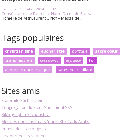
mardi 17
décembre 2024
19h32
Consécration de l'autel de Notre-Dame de Paris...
Homélie de Mgr Laurent Ulrich – Messe de...
Tags populaires
christianisme
eucharistie
politique
sacré cœur
transmission
conscience
la france
foi
adoration eucharistique
sandrine treuillard
Sites amis
Fraternité Eucharistein
Congrégation du Saint-Sacrement SSS
Bibliographia-Eucharistica
Miracles eucharistiques (par le Bhx Carlo Acutis)
Priants des Campagnes
Les Journées Paysannes