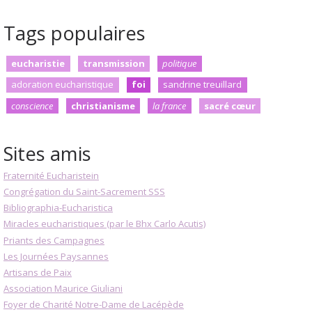
Tags populaires
eucharistie
transmission
politique
adoration eucharistique
foi
sandrine treuillard
conscience
christianisme
la france
sacré cœur
Sites amis
Fraternité Eucharistein
Congrégation du Saint-Sacrement SSS
Bibliographia-Eucharistica
Miracles eucharistiques (par le Bhx Carlo Acutis)
Priants des Campagnes
Les Journées Paysannes
Artisans de Paix
Association Maurice Giuliani
Foyer de Charité Notre-Dame de Lacépède