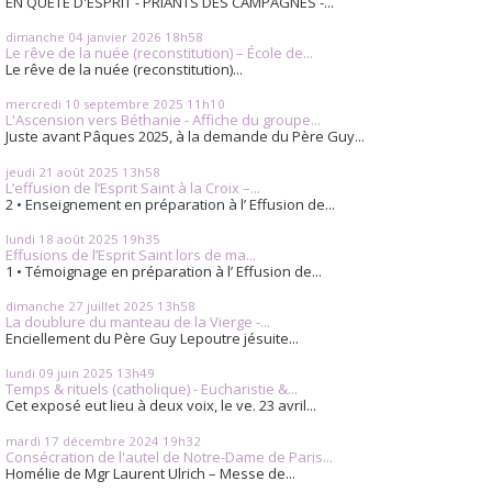
EN QUÊTE D'ESPRIT - PRIANTS DES CAMPAGNES -...
dimanche 04
janvier 2026
18h58
Le rêve de la nuée (reconstitution) – École de...
Le rêve de la nuée (reconstitution)...
mercredi 10
septembre 2025
11h10
L'Ascension vers Béthanie - Affiche du groupe...
Juste avant Pâques 2025, à la demande du Père Guy...
jeudi 21
août 2025
13h58
L’effusion de l’Esprit Saint à la Croix –...
2 • Enseignement en préparation à l’ Effusion de...
lundi 18
août 2025
19h35
Effusions de l’Esprit Saint lors de ma...
1 • Témoignage en préparation à l’ Effusion de...
dimanche 27
juillet 2025
13h58
La doublure du manteau de la Vierge -...
Enciellement du Père Guy Lepoutre jésuite...
lundi 09
juin 2025
13h49
Temps & rituels (catholique) - Eucharistie &...
Cet exposé eut lieu à deux voix, le ve. 23 avril...
mardi 17
décembre 2024
19h32
Consécration de l'autel de Notre-Dame de Paris...
Homélie de Mgr Laurent Ulrich – Messe de...