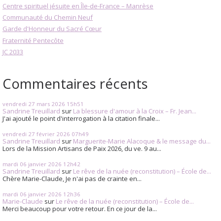
Centre spirituel jésuite en Île-de-France – Manrèse
Communauté du Chemin Neuf
Garde d'Honneur du Sacré Cœur
Fraternité Pentecôte
JC 2033
Commentaires récents
vendredi 27
mars 2026
15h51
Sandrine Treuillard
sur
La blessure d'amour à la Croix – Fr. Jean...
J'ai ajouté le point d'interrogation à la citation finale...
vendredi 27
février 2026
07h49
Sandrine Treuillard
sur
Marguerite-Marie Alacoque & le message du...
Lors de la Mission Artisans de Paix 2026, du ve. 9 au...
mardi 06
janvier 2026
12h42
Sandrine Treuillard
sur
Le rêve de la nuée (reconstitution) – École de...
Chère Marie-Claude, Je n'ai pas de crainte en...
mardi 06
janvier 2026
12h36
Marie-Claude
sur
Le rêve de la nuée (reconstitution) – École de...
Merci beaucoup pour votre retour. En ce jour de la...