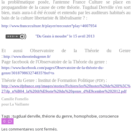
la problématique posée, l'antenne France Culture se place en
propagandi
ste de la cause de cette théorie. Tugdual Derville s'en sort
bien, mais aura-t-il été écouté et entendu par les auditeurs habitués au
bain de la culture libertariste & libéralisante ? :
http://www.franceculture.fr/player/reecouter?play=4607954
"Du Grain à moudre" le 15 avril 2013
Et aussi Observatoire de la Théorie du Genre
:
http://www.theoriedugenre.fr/
Page facebook de l'Observatoire de la Théorie du genre :
https://www.facebook.com/pages/Observatoire-de-la-théorie-du-
genre/301879863274835?fref=ts
Théorie du Genre : Institut de Formation Politique
:
(PDF)
http://www.ifpfrance.org/images/stories/Fichiers/les%20notes%20de%20l%5C%
27ifp_n%B04_la%20th%E9orie%20du%20genre_d%E9cembre%202012.pdf
Camille Fornello
pour La Vaillante
Tags :
tugdual derville
,
théorie du genre
,
homophobie
,
conscience
0
Les commentaires sont fermés.