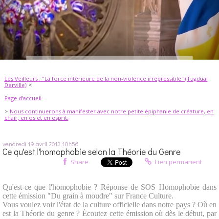
Les Veilleurs : "La force intérieure de la non-violence irrépressible" (Tugdual
Derville)
Page d'accueil
Nous continuerons à manifester avec notre petite épiphanie de créature, en
chair, en os et en esprit.
vendredi 19
avril 2013
18h56
Ce qu'est l'homophobie selon la Théorie du Genre
Share
Lien permanent
Qu'est-ce que l'homophobie ? Réponse de SOS Homophobie dans
cette émission "Du grain à moudre" sur France Culture.
Vous voulez voir l'état de la culture officielle dans notre pays ? Où en
est la Théorie du genre ? Écoutez cette émission où dès le début, par