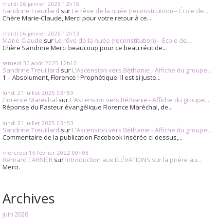
mardi 06
janvier 2026
12h15
Sandrine Treuillard
sur
Le rêve de la nuée (reconstitution) – École de...
Chère Marie-Claude, Merci pour votre retour à ce...
mardi 06
janvier 2026
12h13
Marie-Claude
sur
Le rêve de la nuée (reconstitution) – École de...
Chère Sandrine Merci beaucoup pour ce beau récit de...
samedi 30
août 2025
12h10
Sandrine Treuillard
sur
L'Ascension vers Béthanie - Affiche du groupe...
1 – Absolument, Florence ! Prophétique. Il est si juste...
lundi 21
juillet 2025
03h59
Florence Maréchal
sur
L'Ascension vers Béthanie - Affiche du groupe...
Réponse du Pasteur évangélique Florence Maréchal, de...
lundi 21
juillet 2025
03h53
Sandrine Treuillard
sur
L'Ascension vers Béthanie - Affiche du groupe...
Commentaire de la publication Facebook insérée ci-dessus,...
mercredi 16
février 2022
00h08
Bernard TARNIER
sur
Introduction aux ÉLÉVATIONS sur la prière au...
Merci.
Archives
juin 2026