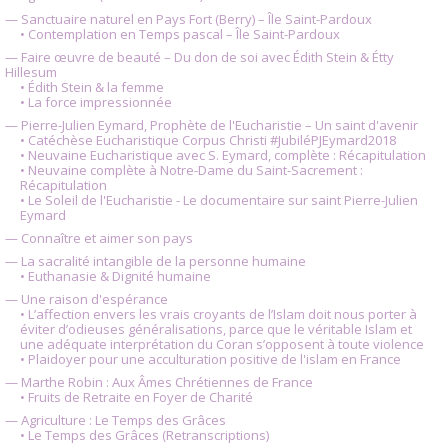
— Sanctuaire naturel en Pays Fort (Berry) – Île Saint-Pardoux
• Contemplation en Temps pascal – Île Saint-Pardoux
— Faire œuvre de beauté – Du don de soi avec Édith Stein & Étty
Hillesum
• Édith Stein & la femme
• La force impressionnée
— Pierre-Julien Eymard, Prophète de l'Eucharistie – Un saint d'avenir
• Catéchèse Eucharistique Corpus Christi #JubiléPJEymard2018
• Neuvaine Eucharistique avec S. Eymard, complète : Récapitulation
• Neuvaine complète à Notre-Dame du Saint-Sacrement :
Récapitulation
• Le Soleil de l'Eucharistie - Le documentaire sur saint Pierre-Julien
Eymard
— Connaître et aimer son pays
— La sacralité intangible de la personne humaine
• Euthanasie & Dignité humaine
— Une raison d'espérance
• L’affection envers les vrais croyants de l’Islam doit nous porter à
éviter d’odieuses généralisations, parce que le véritable Islam et
une adéquate interprétation du Coran s’opposent à toute violence
• Plaidoyer pour une acculturation positive de l'islam en France
— Marthe Robin : Aux Âmes Chrétiennes de France
• Fruits de Retraite en Foyer de Charité
— Agriculture : Le Temps des Grâces
• Le Temps des Grâces (Retranscriptions)