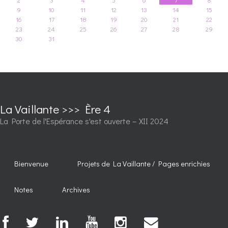
9
10
11
12
13
14
15
16
17
18
19
20
21
22
23
24
25
26
27
28
29
30
31
La Vaillante >>> Ère 4
La Porte de l'Espérance s'est ouverte – XII 2024
Bienvenue
Projets de La Vaillante / Pages enrichies
Notes
Archives